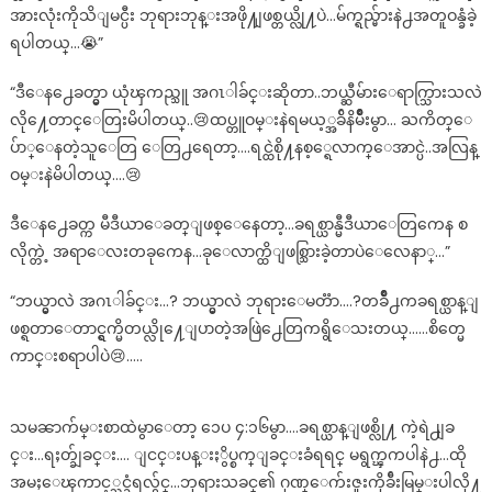
အားလုံးကိုသိျမင္ပီး ဘုရားဘုန္းအဖို႔ျဖစ္တယ္လို႔ပဲ…မ်က္ရည္မ်ားနဲ႕အတူဝန္ခံခဲ့
ရပါတယ္…😭”
“ဒီေန႕ေခတ္မွာ ယုံၾကည္သူ အဂၤါခ်င္းဆိုတာ..ဘယ္ဆီမ်ားေရာက္သြားသလဲ
လို႔ေတာင္ေတြးမိပါတယ္..😢ထပ္တူဝမ္းနဲရမယ့္အခ်ိနိမ်ိဳးမွာ… ႀကိတ္ေ
ပ်ာ္ေနတဲ့သူေတြ ေတြ႕ရေတာ့….ရင္ထဲစို႔နစ့္ရေလာက္ေအာင္ပဲ..အလြန္
ဝမ္းနဲမိပါတယ္….😢
ဒီေန႕ေခတ္က မီဒီယာေခတ္ျဖစ္ေနေတာ့…ခရစ္ယာန္မီဒီယာေတြကေန စ
လိုက္တဲ့ အရာေလးတခုကေန…ခုေလာက္ထိျဖစ္သြားခဲ့တာပဲေလေနာ္…”
“ဘယ္မွာလဲ အဂၤါခ်င္း…? ဘယ္မွာလဲ ဘုရားေမတၱာ….?တခ်ိဳ႕ကခရစ္ယာန္ျ
ဖစ္ရတာေတာင္ရွက္မိတယ္လို႔ေျပာတဲ့အဖြဲ႕ေတြကရွိေသးတယ္……စိတ္မေ
ကာင္းစရာပါပဲ😢…..
သမၼာက်မ္းစာထဲမွာေတာ့ ၁ေပ ၄:၁၆မွာ….ခရစ္ယာန္ျဖစ္လို႔ ကဲ့ရဲ႕ျခ
င္း…ရႈတ္ခ်ျခင္း…. ျငင္းပန္းႏွိပ္စက္ျခင္းခံရရင္ မရွက္ၾကပါနဲ႕…ထို
အမႈေၾကာင့္သင္ခံရလွ်င္…ဘုရားသခင္၏ ဂုဏ္ေက်းဇူးကိုခ်ီးမြမ္းပါလို႔