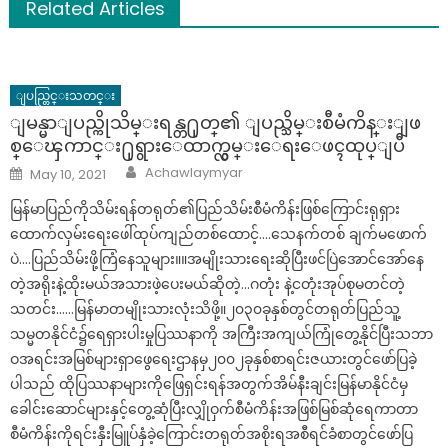
Related Articles
ျပည္တြင္းသတင္း
ျမန္မာျပည္ကိုသိမ္းရန္တ႐ုတ္၏ ျပည္သိမ္းစီမံကိန္းျဖ
စ္ေၾကာင္း႐ုရွားေထာက္လွမ္းေရးေဖၚထုပ္ျပီ
Author
Posted
Achawlaymyar
May 10, 2021
on
မြန်မာပြည်ကိုသိမ်းရန်တရုတ်၏ပြည်သိမ်းစီမံကိန်းဖြစ်ကြောင်းရုရှား
ထောက်လှမ်းရေးဖေါ်ထုပ်ကျည်တစ်ထောင့်….သေနက်တစ် ချက်မဖောက်
ပဲ….ပြည်သိမ်းဖို့ကြံနေသူများ။။အမျိုးသားရေးဆိုပြီးဖင်ပြဲအောင်အော်နေ
တဲ့အရိုးနဲ့ထိုးမယ်အသားဖဲ့ပေးမယ်ဆိုတဲ့…ဂတုံး နဲ့ငတုံးအုပ်စုမတင်တဲ့
သတင်း……မြန်မာတမျိုးသားလုံးသိဖို့။၂၀၃၀ခုနှစ်တွင်တရုတ်ပြည်သူ့
သမ္မတနိုင်ငံ၌ရေရှားပါးမှုပြဿနာကို အကြီးအကျယ်ကြုံတွေ့နိုင်ပြီးသဘာ
ဝအရင်းအမြစ်များရှာဖွေရေးဌာနမှ၂၀၀၂ခုနှစ်စာရင်းဇယားတွင်ဖော်ပြခဲ့
ပါသည် ထိုပြဿနာများကိုဖြေရှင်းရန်အတွက်အိမ်နီးချင်းမြန်မာနိုင်ငံမှ
ခေါင်းဆောင်များနှင့်တွေ့ဆုံပြီးလျှိုဝှက်စီမံကိန်းအဖြစ်မြစ်ဆုံရေကာတာ
စီမံကိန်းကိုရင်းနှီးမြူပ်နှံခဲ့ကြောင်းတရုတ်အစိုးရအစီရင်ခံစာတွင်ဖော်ပြ