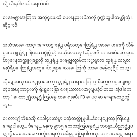
လို့ သိရပါတယ်။ခရက်ဒစ်
ေဒးဗစ္လားအတြက္ အတိုင္းမသိ ဝမ္းနည္းမိသလို ဂုဏ္လဲယူပါတယ္ဆိုတဲ့ L
ဆိုင္းဇီ
အသံအားေကာင္းေကာင္းနဲ႕ ပရိသတ္ေတြရဲ႕ အားေပးမႈကို သီခ်
င္းတစ္ပုဒ္ထဲနဲ႕ စြဲေဆာင္နိုင္ခဲ့တဲ့ အဆိုေတာ္ Lဆိုင္းဇီ က အၿမဲေပ်ာ္ေ
ပ်ာ္ေနတက္သူျဖစ္သလို သူ႕ရဲ႕ ေဖ့စ္ဘုတ္စာမ်က္ႏွာမွာလဲ သူရဲ႕ လႈပ္ရွား
မႈပုံရိပ္ေတြနဲ႕အတူေပ်ာ္စရာေလးေတြကို သာေဝမွ်ေလ့ရွိပါတယ္။
သို႔ေပမယ္ ယေန႕မွာေတာ့ သူ႕ရဲ႕ ဆရာအတြက္ စိတ္မေကာင္းျဖစ္ရ
တဲ့အေၾကာင္းကို ရိုးရွင္းစြာ ေရးသားေဖာ္ျပခဲ့ပါတယ္။အဲ့ဒါကေ
တာ့ ” ေတာ္႐ုံတန္႐ုံ ကြၽန္မ စာေရးၿပီး FB ေပၚ စာ ေရးမတင္တတ္ပါ
ဘူး…
ေတာ္႐ုံကိစၥဆို ေခါင္းထဲမွာ မထဲ့တတ္လို႔ပါ…ဒီေန႕ေတာ့ ကြၽန္မ
ေရးပါမယ္… ဒီေန႕ မနက္ ၉:၁၅ ကေတာ့ကြၽန္မရဲ႕ ဘဝမွာ…ဝိညာဥ္နဲ႕ပ
တ္သက္ပီး…ေသမေလာက္ခံစားရတဲ့ အခ်ိန္ျဖစ္ခဲ့ရပါတယ္…ဘုရားသခင္က အရာ