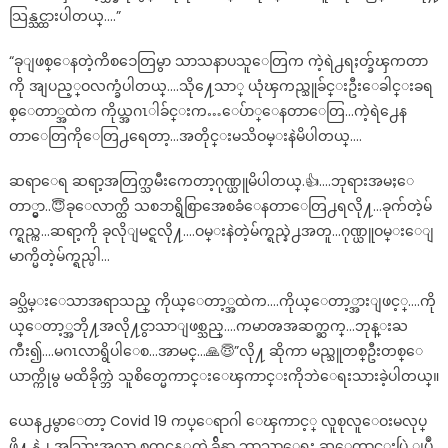
သြန္သင္ထားပါတယ္….”
“ခုျဖစ္ေနတဲ့ကိစၥေတြမွာ သာသနာပသူေတြက ကဲ့ရဲ႕ရႈတ္ခ်ၾကတာ
ကို အျပည့္ဝလက္ခံပါတယ္….သို႔ေသာ္ ယုံၾကည္သူခ်င္းဦးေခါင္းခရ
စ္ေတာ္အထဲက ကိုယ္အဂၤါခ်င္းက…ေပ်ာ္ေနတာေတြ…ကဲ့ရဲ႕ေန
တာေတြကိုေတြ႕ရေတာ့…အတိုင္းမသိဝမ္းနဲမိပါတယ္….
ဆရာေရ ဆရာ့အတြက္သမီးကေတာ့ဂုဏ္ယူမိပါတယ္.👍….ဘုရားအမႈေ
တာ္မွာ..😇ခုေလာက္ထိ သစၥာရွိစြာအေစခံေနတာေတြ႕ရလို႔…ခုက်တဲ့မ်
က္ရည္က…ဆရာ့ကို ခုလိုျမင္ရလို႔….ဝမ္းနဲတဲ့မ်က္ရည္နဲ႕အတူ…ဂုဏ္ယူဝမ္းေျ
မာက္မိတဲ့မ်က္ရည္ပါ…
ခပ္သိမ္းေသာအရာသည္ ကိုယ္ေတာ့္အထဲက….ကိုယ္ေတာ့္အားျဖင့္….ကို
ယ္ေတာ့္အဘို႔အလို႔ငွာသာျဖစ္သည္….ကမာၻအဆက္ဆက္…ဘုန္းႀ
ကီး၍….မဂၤလာရွိပါေစ…အာမင္…🙏😇”လို႔ ဆိုကာ မည္သူတစ္ဦးတစ္ေ
ယာက္ကိုမွ မထိခိုက္ဘဲ သူစိတ္မေကာင္းေၾကာင္းကိုဘဲေရးသားခဲ့ပါတယ္။
ယေန႕မွာေတာ့ Covid 19 ကပ္ေရာဂါ ေၾကာင့္ လူစုလူေဝးမလုပ္
ဖို႔ နဲ႕ အသြားအလာ စတင္ကန့္သတ္ခဲ့ခ်ိန္မွာ ဘာသာေရး ဆုေတာင္းပြဲ ျပဳ