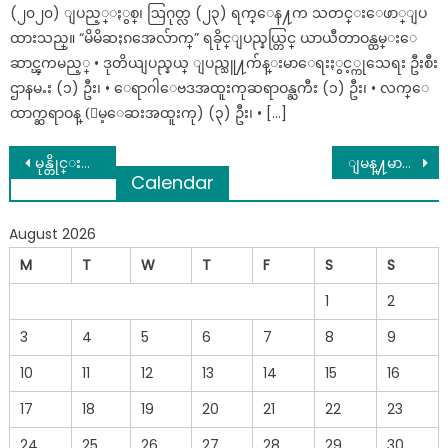
(၂၀၂၀) ျပည့္ႏွစ္၊ ဩဂုတ္လ (၂၃) ရက္ေန႔က သတင္းေဖာ္ျပ
ထားသည္။ “မိမိဆႏၵအေလ်ာက္” ရခိုင္ျပည္နယ္တြင္ ယာယီတာဝန္ထမ္းေ
ဆာင္ၾကမည့္ • ဒုတိယျပည္နယ္ ျပည္သူ႔က်န္းမာေရးႏွင့္ကုသေရး ဦးစီး
ဌာနမႉး (၁) ဦး၊ • ေရာဂါေဗဒအထူးကုဆရာဝန္ႀကီး (၁) ဦး၊ • လက္ေ
ထာက္ဆရာဝန္ (ေမ့ေဆးအထူးကု) (၃) ဦး၊ • […]
Post
မုန္တိုင္းႀကီး ကုန္းေပၚတက္ေတာ့မည္ ေဘးအႏၲရာယ္ကင္းၾကပါေစ/
ျမန္႔မာရိုးရာ အိမ္ေထာင္ဖက္ ေရြးနည္း
Calendar
navigation
August 2026
M
T
W
T
F
S
S
1
2
3
4
5
6
7
8
9
10
11
12
13
14
15
16
17
18
19
20
21
22
23
24
25
26
27
28
29
30