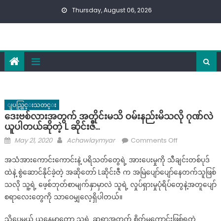
Skip
Thursday, August 06, 2026
to
content
ျပည္တြင္းသတင္း
ဒေးဗစ်လားအတွက် အတိုင်းမသိ ဝမ်းနည်းမိသလို ဂုဏ်လဲ
ယူပါတယ်ဆိုတဲ့ L ဆိုင်းဇီ…
Posted
Author
on
May 21, 2020
Achawlaymyar
Comments Off
on
ဒေး
အသံအားကောင်းကောင်းနဲ့ ပရိသတ်တွေရဲ့ အားပေးမှုကို သီချင်းတစ်ပုဒ်
ဗ
ထဲနဲ့ စွဲဆောင်နိုင်ခဲ့တဲ့ အဆိုတော် Lဆိုင်းဇီ က အမြဲပျော်ပျော်နေတက်သူဖြစ်
စ်
သလို သူ့ရဲ့ ဖေ့စ်ဘုတ်စာမျက်နှာမှာလဲ သူရဲ့ လှုပ်ရှားမှုပုံရိပ်တွေနဲ့အတူပျော်
လား
အတွက်
စရာလေးတွေကို သာဝေမျှလေ့ရှိပါတယ်။
အတိုင်းမသိ
သို့ပေမယ် ယနေ့မှာတော့ သူ့ရဲ့ ဆရာအတွက် စိတ်မကောင်းဖြစ်ရတဲ့
ဝမ်းနည်း