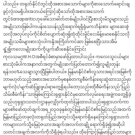
ပါသည်။ တရုတ်နိုင်ငံတွင်ထိုအစားအသောက်များကိုစားသောက်ရောင်းချ
ခွင့်လုံးဝမရှိပါ။အဘယ်ကြောင့်ဆိုသော်ထိုအစားအသောက်
တွင်Sarsapariticဟုခေါ်သောဓါတ်တစ်မျိုးပါဝင်ပြီးစာသုံးမိသူများသည်
အမျိုးသားဖြစ်ပါကပန်းသေပန်းညှိုးရောဂါရရှိရုံမကဘိန်းစား များဆေးစွဲ
သလိုအလုပ်လုပ်ကိုင်စိတ်ပျောက်ဆုံး၍ထုံထိုင်းမှိုင်ငေးမိန့်မောစေနိုင်သလို
အမျိုးသမီးများစားသုံးပါကနို့အကြိတ်ကင်ဆာ ဖြစ်စေပြီးသားအိမ်
ရှုံ့၍ကလေးမျိုးဆက်ကိုပျက်ဆီးစေနိုင်ကြောင်း
ကုလသမဂ္ဂW.H.Oအစီရင်ခံစာမှာဖော်ပြထားပါသည်။ ကလေးသူငယ်များ
စားသုံးမိပါကအနာဂတ်အတွက်မျိုးဆက်ပြတ်တောက်၍လူမျိုးတုန်း
ရန်၁၀၀%သေချာသွားပြီဖြစ်ပါတယ်။ မြန်မာနိုင်ငံ၏လူသားအရင်းအမြစ်ကို
ဘာမဟုတ်သည့်အစားအသောက်မှစနစ်တကျစီမံကိန်းရေးဆွဲထားသည်မှာ
မျက်လုံး/မျက်ဆံပြူးဖွယ်ရာတွေ့ရှိရပါတော့သည်။ထိုစီမံကိန်းသည်”ပြည်
သိမ်းစီမံကိန်း”သာဖြစ်ကြောင်းရုရှားနိုင်ငံမှထောက်လှမ်းရေးအဖွဲ့ကတွေ့ရှိခဲ့
သည်ဟုရုရှားသတင်းဌာနမှလျှိဝှက်ထုတ်ပြန်ထားပါသည်။ရုရှားဟက်ကာ
များ၏ဖော်ထုတ်ချက်အရ၂၀၃၀ခုနှစ်တွင်မြန်မာနိုင်ငံ၏မြေပုံသည်အထက်
မြန်မာပြည်တခုလုံးတရုတ်ပြည်အတွင်းသို့ရောက်ရှိနေကြောင်းရုရှားဟက်
ကာများလက်သို့မြေပုံဇယားအချက်အလက်တချို့ရောက်ရှိခဲ့၍အဆိုပါ
သတင်းအချက်အလက်ကိုသိရှိခဲ့ရပါသည်။ ထိုကြောင့်မြန်မာပြည်သားများ