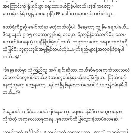
မိ
အကြောင်းကို ရိုးရှင်းစွာ ရေးသားဖော်ပြခဲ့ပါတယ်။အဲ့ဒါကတော့ ”
သလို
တော်ရုံတန်ရုံ ကျွန်မ စာရေးပြီး FB ပေါ် စာ ရေးမတင်တတ်ပါဘူး…
ဂုဏ်
လဲ
တော်ရုံကိစ္စဆို ခေါင်းထဲမှာ မထဲ့တတ်လို့ပါ…ဒီနေ့တော့ ကျွန်မ ရေးပါမယ်…
ယူ
ဒီနေ့ မနက် ၉:၁၅ ကတော့ကျွန်မရဲ့ ဘဝမှာ…ဝိညာဉ်နဲ့ပတ်သက်ပီး…သေမ
ပါ
လောက်ခံစားရတဲ့ အချိန်ဖြစ်ခဲ့ရပါတယ်…ဘုရားသခင်က အရာအားလုံးကို
တယ်
သိမြင်ပီး ဘုရားဘုန်းအဖို့ဖြစ်တယ်လို့ပဲ…မျက်ရည်များနဲ့အတူဝန်ခံခဲ့ရပါ
ဆို
တယ်…😭”
တဲ့
L
“ဒီနေ့ခေတ်မှာ ယုံကြည်သူ အင်္ဂါချင်းဆိုတာ..ဘယ်ဆီများရောက်သွားသလဲ
ဆိုင်း
လို့တောင်တွေးမိပါတယ်..😢ထပ်တူဝမ်းနဲရမယ့်အချိနိမျိုးမှာ… ကြိတ်ပျော်
ဇီ…
နေတဲ့သူတွေ တွေ့ရတော့….ရင်ထဲစို့နစ့်ရလောက်အောင်ပဲ..အလွန်ဝမ်းနဲမိပါ
တယ်….😢
ဒီနေ့ခေတ်က မီဒီယာခေတ်ဖြစ်နေတော့…ခရစ်ယာန်မီဒီယာတွေကနေ စ
လိုက်တဲ့ အရာလေးတခုကနေ…ခုလောက်ထိဖြစ်သွားခဲ့တာပဲလေနော်…”
“ဘယ်မှာလဲ အင်္ဂါချင်း…? ဘယ်မှာလဲ ဘုရားမေတ္တာ….?တချို့ကခရစ်ယာန်