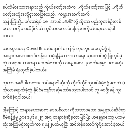
ခပ်သိမ်းသောအရာသည် ကိုယ်တော့်အထဲက….ကိုယ်တော့်အားဖြင့်….ကိုယ်
တော့်အဘို့အလို့ငှာသာဖြစ်သည်….ကမ္ဘာအဆက်ဆက်…
ဘုန်းကြီး၍….မင်္ဂလာရှိပါစေ…အာမင်…🙏😇”လို့ ဆိုကာ မည်သူတစ်ဦးတစ်
ယောက်ကိုမှ မထိခိုက်ဘဲ သူစိတ်မကောင်းကြောင်းကိုဘဲရေးသားခဲ့ပါ
တယ်။
ယနေ့မှာတော့ Covid 19 ကပ်ရောဂါ ကြောင့် လူစုလူဝေးမလုပ်ဖို့ နဲ့
အသွားအလာ စတင်ကန့်သတ်ခဲ့ချိန်မှာ ဘာသာရေး ဆုတောင်းပွဲ ပြုလုပ်ခဲ့
တဲ့ တရားဟောဆရာ ဒေးဗစ်လားကို ယနေ့ မေလ ၂ဝရက်နေ့မှာ ပထမဆုံး
အကြိမ် ရုံးထုတ်ခဲ့ပါတယ်။
သူဟာ အဆိုပါတရားမှ ကပ်ရောဂါဆိုးကို ကိုယ်တိုင်ကူးစပ်ခံခဲ့ရရုံမကဘဲ ပွဲ
ကိုလာရောက်ခဲ့တဲ့ နိုင်ငံကျော်အဆိုတော်တွေအပါအဝင် လူ ၈ဝဦးခန့် ကူး
စက်ခံခဲ့ရပါတယ်။
ဒါ့ကြောင့် တရားဟောဆရာ ဒေးဗစ်လား ကိုသဘာဝဘေး အန္တရာယ်ဆိုင်ရာ
စီမံခန့်ခွဲမှု ဥပဒေပုဒ်မ ၂၅ အရ တရားစွဲဆိုခဲ့တာဖြစ်ပြီး ယနေ့မှာတော့ ပထမ
ဆုံးအကြိမ်ရုံးထုတ်ကာ ရမန်၂ပတ်ယူပြီး အင်းစိန်ထောင်ကိုပို့ဆောင်ခဲ့တယ်