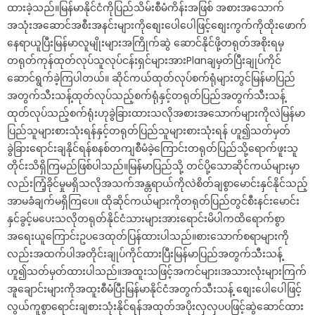
ထားခဲ့သည်။မြန်မာနိုင်ငံကိုပြည်သိမ်းစီမံကိန်းအဖြစ် အစားအသောက်
အသုံးအဆောင်အစီးအနင်းများကိုစျေးပေါပေါဖြင့်စျေးကွက်ကိုထိုးဖောက်
နေရာယူပြီးမြန်မာလူမျိုးများအကြိုက်ဆွဲ ဆောင်နိုင်ဖို့တရုတ်အစိုးရမှ
တရုတ်ကုန်ထုတ်လုပ်သူလုပ်ငန်းရှင်များအားPlanချမှတ်ပြီးချုပ်ကိုင်
ဆောင်ရွက်ခဲ့ကြပါတယ်။ ဆိုင်ကယ်ထုတ်လုပ်စက်ရုံများတွင်မြန်မာပြည်
အတွက်သီးသန့်ထုတ်လုပ်သည့်စက်ရုံနှင့်တရုတ်ပြည်အတွက်သီးသန့်
ထုတ်လုပ်သည့်စက်ရုံးဟုခွဲခြားထားသလိုအစားအသောက်များကိုလဲမြန်မာ
ပြည်သူများစားသုံးရန်နှင့်တရုတ်ပြည်သူများစားသုံးရန် ဟူ၍သတ်မှတ်
ခွဲခြားရောင်းချနိုင်ရန်စနစ်တကျစီမံခဲ့ကြောင်းတရုတ်ပြည်သို့ရောက်ဖူးသူ
တိုင်းသိရှိကြမည်ဖြစ်ပါသည်။မြန်မာပြည်သို့ တင်ပို့သောဆိုင်ကယ်များမှာ
လည်းကြံ့ခိုင်မှုမရှိသလိုအသက်အန္တရာယ်ကိုလဲစိတ်ချစွာမောင်းနှင်နိုင်သည့်
အာမခံချက်မရှိကြပေ။ ထိုဆိုင်ကယ်များကိုတရုတ်ပြည်တွင်စီးနင်းမောင်း
နှင်ခွင့်မပေးသလိုတရုတ်နိုင်ငံသားများအားရောင်းမိပါကထိရောက်စွာ
အရေးယူကြောင်းဥပဒေထုတ်ပြန်ထားပါသည်။စားသောက်စရာများကို
လည်းအထက်ပါအတိုင်းချုပ်ကိုင်ထားပြီးမြန်မာပြည်အတွက်သီးသန့်
ဟူ၍သတ်မှတ်ထားပါသည်။အထူးသဖြင့်အကင်များ၊အသားလုံးများကြက်
အူချောင်းများကိုအထူးစီမံပြီးမြန်မာနိုင်ငံအတွက်သီးသန့် စျေးပေါပေါဖြင့်
လွယ်ကူစွာရောင်းချစားသုံးနိုင်ရန်အထုတ်အပိုးလှလှပပဖြင့်ဆွဲဆောင်ထား