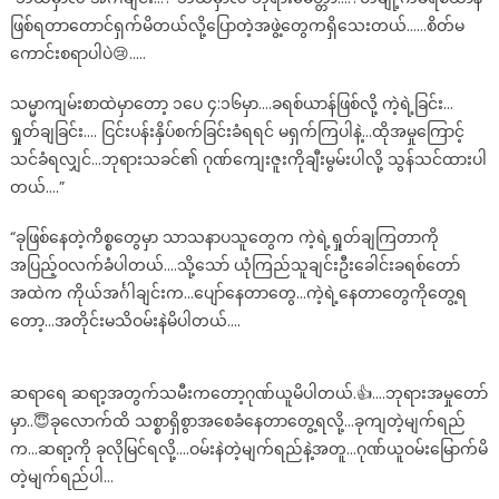
ဖြစ်ရတာတောင်ရှက်မိတယ်လို့ပြောတဲ့အဖွဲ့တွေကရှိသေးတယ်……စိတ်မ
ကောင်းစရာပါပဲ😢…..
သမ္မာကျမ်းစာထဲမှာတော့ ၁ပေ ၄:၁၆မှာ….ခရစ်ယာန်ဖြစ်လို့ ကဲ့ရဲ့ခြင်း…
ရှုတ်ချခြင်း…. ငြင်းပန်းနှိပ်စက်ခြင်းခံရရင် မရှက်ကြပါနဲ့…ထိုအမှုကြောင့်
သင်ခံရလျှင်…ဘုရားသခင်၏ ဂုဏ်ကျေးဇူးကိုချီးမွမ်းပါလို့ သွန်သင်ထားပါ
တယ်….”
“ခုဖြစ်နေတဲ့ကိစ္စတွေမှာ သာသနာပသူတွေက ကဲ့ရဲ့ရှုတ်ချကြတာကို
အပြည့်ဝလက်ခံပါတယ်….သို့သော် ယုံကြည်သူချင်းဦးခေါင်းခရစ်တော်
အထဲက ကိုယ်အင်္ဂါချင်းက…ပျော်နေတာတွေ…ကဲ့ရဲ့နေတာတွေကိုတွေ့ရ
တော့…အတိုင်းမသိဝမ်းနဲမိပါတယ်….
ဆရာရေ ဆရာ့အတွက်သမီးကတော့ဂုဏ်ယူမိပါတယ်.👍….ဘုရားအမှုတော်
မှာ..😇ခုလောက်ထိ သစ္စာရှိစွာအစေခံနေတာတွေ့ရလို့…ခုကျတဲ့မျက်ရည်
က…ဆရာ့ကို ခုလိုမြင်ရလို့….ဝမ်းနဲတဲ့မျက်ရည်နဲ့အတူ…ဂုဏ်ယူဝမ်းမြောက်မိ
တဲ့မျက်ရည်ပါ…