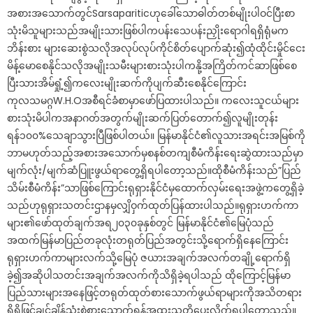
အစားအသောက်တွင်Sarsapariticဟုခေါ်သောဓါတ်တစ်မျိုးပါဝင်ပြီးစာ
သုံးမိသူများသည်အမျိုးသားဖြစ်ပါကပန်းသေပန်းညှိုးရောဂါရရှိရုံမက
ဘိန်းစား များဆေးစွဲသလိုအလုပ်လုပ်ကိုင်စိတ်ပျောက်ဆုံး၍ထုံထိုင်းမှိုင်ငေး
မိန့်မောစေနိုင်သလိုအမျိုးသမီးများစားသုံးပါကနို့အကြိတ်ကင်ဆာဖြစ်စေ
ပြီးသားအိမ်ရှုံ့၍ကလေးမျိုးဆက်ကိုပျက်ဆီးစေနိုင်ကြောင်း
ကုလသမဂ္ဂW.H.Oအစီရင်ခံစာမှာဖော်ပြထားပါသည်။ ကလေးသူငယ်များ
စားသုံးမိပါကအနာဂတ်အတွက်မျိုးဆက်ပြတ်တောက်၍လူမျိုးတုန်း
ရန်၁၀၀%သေချာသွားပြီဖြစ်ပါတယ်။ မြန်မာနိုင်ငံ၏လူသားအရင်းအမြစ်ကို
ဘာမဟုတ်သည့်အစားအသောက်မှစနစ်တကျစီမံကိန်းရေးဆွဲထားသည်မှာ
မျက်လုံး/မျက်ဆံပြူးဖွယ်ရာတွေ့ရှိရပါတော့သည်။ထိုစီမံကိန်းသည်”ပြည်
သိမ်းစီမံကိန်း”သာဖြစ်ကြောင်းရုရှားနိုင်ငံမှထောက်လှမ်းရေးအဖွဲ့ကတွေ့ရှိခဲ့
သည်ဟုရုရှားသတင်းဌာနမှလျှိဝှက်ထုတ်ပြန်ထားပါသည်။ရုရှားဟက်ကာ
များ၏ဖော်ထုတ်ချက်အရ၂၀၃၀ခုနှစ်တွင် မြန်မာနိုင်ငံ၏မြေပုံသည်
အထက်မြန်မာပြည်တခုလုံးတရုတ်ပြည်အတွင်းသို့ရောက်ရှိနေကြောင်း
ရုရှားဟက်ကာများလက်သို့မြေပုံ ဇယားအချက်အလက်တချို့ရောက်ရှိ
ခဲ့၍အဆိုပါသတင်းအချက်အလက်ကိုသိရှိခဲ့ရပါသည် ထိုကြောင့်မြန်မာ
ပြည်သားများအနေဖြင့်တရုတ်ထုတ်စားသောက်ဖွယ်ရာများကိုအသိတရား
ရှိရှိဖြင့်ချင့်ချိန်သုံးစွဲစားသောက်ရန်အထူးသတိပေးလိုက်ရပါတော့သည်။