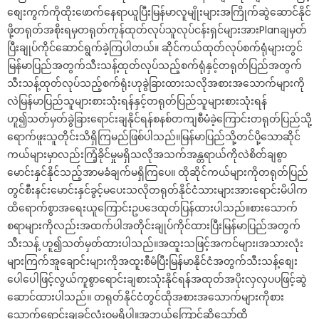
စျေးကွက်ကိုထိုးဖောက်နေရာယူပြီးမြန်မာလူမျိုးများအကြိုက်ဆွဲဆောင်နိုင်
ဖို့တရုတ်အစိုးရမှတရုတ်ကုန်ထုတ်လုပ်သူလုပ်ငန်းရှင်များအားPlanချမှတ်
ပြီးချုပ်ကိုင်ဆောင်ရွက်ခဲ့ကြပါတယ်။ ဆိုင်ကယ်ထုတ်လုပ်စက်ရုံများတွင်
မြန်မာပြည်အတွက်သီးသန့်ထုတ်လုပ်သည့်စက်ရုံနှင့်တရုတ်ပြည်အတွက်
သီးသန့်ထုတ်လုပ်သည့်စက်ရုံးဟုခွဲခြားထားသလိုအစားအသောက်များကို
လဲမြန်မာပြည်သူများစားသုံးရန်နှင့်တရုတ်ပြည်သူများစားသုံးရန်
ဟူ၍သတ်မှတ်ခွဲခြားရောင်းချနိုင်ရန်စနစ်တကျစီမံခဲ့ကြောင်းတရုတ်ပြည်သို့
ရောက်ဖူးသူတိုင်းသိရှိကြမည်ဖြစ်ပါသည်။မြန်မာပြည်သို့တင်ပို့သောဆိုင်
ကယ်များမှာလည်းကြံ့ခိုင်မှုမရှိသလိုအသက်အန္တရာယ်ကိုလဲစိတ်ချစွာ
မောင်းနှင်နိုင်သည့်အာမခံချက်မရှိကြပေ။ ထိုဆိုင်ကယ်များကိုတရုတ်ပြည်
တွင်စီးနင်းမောင်းနှင်ခွင့်မပေးသလိုတရုတ်နိုင်ငံသားများအားရောင်းမိပါက
ထိရောက်စွာအရေးယူကြောင်းဥပဒေထုတ်ပြန်ထားပါသည်။စားသောက်
စရာများကိုလည်းအထက်ပါအတိုင်းချုပ်ကိုင်ထားပြီးမြန်မာပြည်အတွက်
သီးသန့် ဟူ၍သတ်မှတ်ထားပါသည်။အထူးသဖြင့်အကင်များ၊အသားလုံး
များကြက်အူချောင်းများကိုအထူးစီမံပြီးမြန်မာနိုင်ငံအတွက်သီးသန့်စျေး
ပေါပေါဖြင့်လွယ်ကူစွာရောင်းချစားသုံးနိုင်ရန်အထုတ်အပိုးလှလှပပဖြင့်ဆွဲ
ဆောင်ထားပါသည်။ တရုတ်နိုင်ငံတွင်ထိုအစားအသောက်များကိုစား
သောက်ရောင်းချခွင့်လုံးဝမရှိပါ။အဘယ်ကြောင့်ဆိုသော်ထို