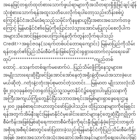
အနေဖြင့်တရုတ်ထုတ်စားသောက်ဖွယ်ရာများကိုအသိတရားရှိရှိဖြင့်ချင့်ချိန်
သုံးစွဲစားသောက်ရန်အထူးသတိပေးလိုက်ရပါတော့သည်။ဘိန်းစစ်ပွဲ
ကြောင့်နိုင်ငံအသိမ်းခံရသည့်သမိုင်းကိုနမူနာယူပြီးအစားအသောက်တခု
ကြောင့် မြန်မာနိုင်ငံ၏မြေပုံကိုပြောင်းလဲသွားအောင်မပြုလုပ်စေလိုပါက
အများသိအောင်ဖြန့်ဝေပေးကြပါရန်တိုက်တွန်းလိုက်ရပါသည်
Credit>>အရှင်ဇဝန(သရက်တစ်ပင်တောရကျောင်း) မြန်မာပြည်ကိုသိမ်း
ရန်တရုတ်၏ပြည်သိမ်းစီမံကိန်းဖြစ်ကြောင်းရုရှားထောက်လှမ်းရေးဖေါ်
ထုပ်**************************************ကျည်တစ်
ထောင့်….သေနက်တစ်ချက်မဖောက်ပဲ….ပြည်သိမ်းဖို့ကြံနေသူများ။။
အမျိုးသားရေးဆိုပြီးဖင်ပြဲအောင်အော်နေတဲ့အရိုးနဲ့ထိုးမယ်အသားဖဲ့ပေး
မယ်ဆိုတဲ့…ဂတုံးနဲ့ငတုံးအုပ်စုမတင်တဲ့သတင်း……မြန်မာတ မျိုးသားလုံးသိ
ဖို့။၂၀၃၀ခုနှစ်တွင်တရုတ်ပြည်သူ့သမ္မတနိုင်ငံ၌ရေရှားပါးမှုပြဿနာကို
အကြီးအကျယ်ကြုံတွေ့နိုင်ပြီးသဘာဝအရင်းအမြစ်များရှာဖွေရေးဌာန
မှ၂၀၀၂ခုနှစ်စာရင်းဇယားတွင်ဖော်ပြခဲ့ပါသည်။ ထိုပြဿနာများကိုဖြေရှင်း
ရန်အတွက်အိမ်နီးချင်းမြန်မာနိုင်ငံမှခေါင်းဆောင်များနှင့်တွေ့ဆုံပြီးလျှိုဝှက်
စီမံကိန်းအဖြစ်မြစ်ဆုံရေကာတာစီမံကိန်းကိုရင်းနှီးမြူပ်နှံခဲ့ကြောင်းတရုတ်
အစိုးရအစီရင်ခံစာတွင်ဖော်ပြထားခဲ့သည်။မြန်မာနိုင်ငံကိုပြည်သိမ်းစီမံကိန်း
အဖြစ် အစားအသောက်အသုံးအဆောင်အစီးအနင်းများကိုစျေးပေါပေါဖြင့်