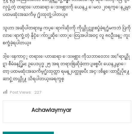
လုပ္ခဲ့တဲ့ တရားေဟာဆရာ ေဒးဗစ္လားကို ယေန႕ ေမလ ၂၀ရက္ေန႕မွာ
ပထမဆုံးအႀကိမ္ ႐ုံးထုတ္ခဲ့ပါတယ္။
သူဟာ အဆိုပါတရားမွ ကပ္ေရာဂါဆိုးကို ကိုယ္တိုင္ကူးစပ္ခံခဲ့ရ႐ုံမကဘဲ ပြဲကို
လာေရာက္ခဲ့တဲ့ နိုင္ငံေက်ာ္အဆိုေတာ္ေတြအပါအ၀င္ လူ ၈၀ဦးခန့္ ကူး
စက္ခံခဲ့ရပါတယ္။
ဒါ့ေၾကာင့္ တရားေဟာဆရာ ေဒးဗစ္လား ကိုသဘာဝေဘး အႏၲရာယ္ဆို
င္ရာ စီမံခန့္ခြဲမႈ ဥပေဒပုဒ္မ ၂၅ အရ တရားစြဲဆိုခဲ့တာျဖစ္ၿပီး ယေန႕မွာေ
တာ့ ပထမဆုံးအႀကိမ္႐ုံးထုတ္ကာ ရမန္၂ပတ္ယူၿပီး အင္းစိန္ေထာင္ကိုပို႔ေ
ဆာင္ခဲ့တယ္လို႔ သိရပါတယ္။ခရက္ဒစ္
Post Views:
227
Achawlaymyar