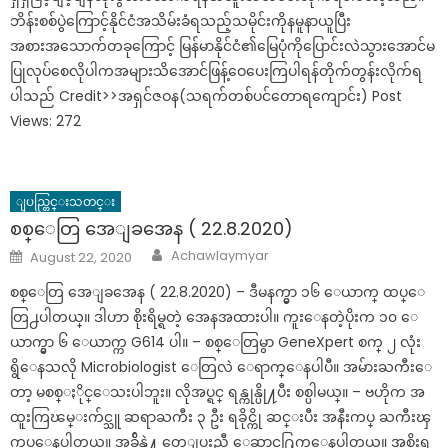
ဘိန်းစစ်ပွဲကြောင့်နိုင်ငံအသိမ်းခံရသည့်သမိုင်းကိုနမူနာယူပြီး
အစားအသောက်တခုကြောင့် မြန်မာနိုင်ငံ၏မြေပုံကိုပြောင်းလဲသွားအောင်မ
ပြုလုပ်စေလိုပါကအများသိအောင်ဖြန့်ဝေပေးကြပါရန်တိုက်တွန်းလိုက်ရ
ပါသည် Credit>>အရှင်ဇဝန(သရက်တစ်ပင်တောရကျောင်း) Post
Views: 272
ျပည္တြင္းသတင္း
စစ္ေတြ အေျခအေန ( 22.8.2020)
Author
Posted
Achawlaymyar
August 22, 2020
on
စစ္ေတြ အေျခအေန ( 22.8.2020) – ဒီမနက္မွာ ၁၆ ေယာက္ ထပ္ေ
တြ႕ပါတယ္။ ဒါဟာ စိုးရိမ္ရတဲ့ အေနအထားပါ။ ကူးေနတဲ့ပိုးက ၁၀ ေ
ယာက္မွာ ၆ ေယာက္က G614 ပါ။ – စစ္ေတြမွာ GeneXpert စက္ ၂ လုံး
ရွိေနသလို Microbiologist ေတြလဲ ေရာက္ေနပါပီ။ အမ်ားႀကီးေ
တာ့ မစစ္ႏိုင္ေသးပါဘူး။ လိုအပ္ရင္ ရန္ကုန္ပို႔ပီး စစ္ပါမယ္။ – ဗဟိုက အ
ထူးကြၽမ္းက်င္သူ ဆရာႀကီး ၃ ဦး ရခိုင္ကို ဆင္းပီး အနီးကပ္ ႀကီးၾ
ကပ္ေနပါတယ္။ အခ်ိန္နဲ႔ တေျပးညီ ေဆာင္႐ြက္ေနပါတယ္။ အစိုးရ