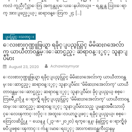
ကလဲ ကူညီႏိုင္တာေတြ အကုန္လုပ္ေပးေနပါတယ္။ – ရန္ကုန္က သြားေရာ
က္ အားျဖည့္မယ့္ ဆရာဝန္ေတြက ၂၄ […]
ျပည္တြင္းသတင္း
ေလးစားဂုဏ္ယူဖြယ္ရာ ရခိုင္ျပည္နယ္တြင္ မိမိဆႏၵအေလ်ာ
က္ ယာယီတာဝန္ထမ္းေဆာင္မည့္ ဆရာဝန္ႏွင့္ သူနာျ
ပဳမ်ား
Author
Posted
Achawlaymyar
August 23, 2020
on
ေလးစားဂုဏ္ယူဖြယ္ရာ ရခိုင္ျပည္နယ္တြင္ မိမိဆႏၵအေလ်ာက္ ယာယီတာဝန္ထ
မ္းေဆာင္မည့္ ဆရာဝန္ႏွင့္ သူနာျပဳမ်ား “မိမိဆႏၵအေလ်ာက္” ယာယီ
တာဝန္ထမ္းေဆာင္မည့္ ဆရာဝန္ႏွင့္ သူနာျပဳမ်ား ခိုင္ျပည္နယ္ စစ္ေ
တြၿမိဳ႕သို႔ ေရာက္ရွိ ရခိုင္ျပည္နယ္တြင္ “မိမိဆႏၵအေလ်ာက္” ယာယီတာဝန္
ထမ္းေဆာင္မည့္ ဆရာဝန္ႏွင့္ သူနာျပဳမ်ားသည္ ျမန္မာအမ်ိဳးသားပို
င္ေလေၾကာင္းလိုင္း အထူးေလယာဥ္ျဖင့္ ရခိုင္ျပည္နယ္၊ စစ္ေ
တြေလဆိပ္သို႔ – ယေန႔ (၂၃-၈-၂၀၂၀) ရက္ေန႔၊ နံနက္တြင္ ေရာက္ရွိခဲ့
ၿပီျဖစ္ေၾကာင္း က်န္းမာေရးႏွင့္ အားကစားဝန္ႀကီးဌာနမွ