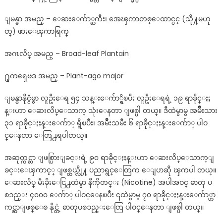
ျမန္မာ အမည္ – ေဆးေက်ာ္ႀကီး၊ အေၾကာတစ္ေထာင္ပင္ (သို႔မဟု
တ္) ဖားေၾကာရြက္
အဂၤလိပ္ အမည္ – Broad-leaf Plantain
႐ုကၡေဗဒ အမည္ – Plant-ago major
ျမန္မာနိုင္ငံမွာ လူဦးေရ ၅၄ သန္းေက်ာ္ရွိၿပီး လူဦးေရရဲ့ ၁၉ ရာခိုင္ႏႈ
န္းဟာ ေဆးလိပ္ေသာက္ သုံးေနတာ ျဖစ္ပါ တယ္။ ဒီထဲမွာမွ အမ်ိဳးသား
၃၁ ရာခိုင္ႏႈန္းေက်ာ္ ရွိၿပီး၊ အမ်ိဳးသမီး ၆ ရာခိုင္ႏႈန္းေက်ာ္ ပါဝ
င္ေနတာ ေတြ႕ရပါတယ္။
အဆုတ္ကင္ဆာ ျဖစ္ပြားျခင္းရဲ့ ၉၀ ရာခိုင္ႏႈန္းဟာ ေဆးလိပ္ေသာက္ျ
ခင္းေၾကာင့္ ျဖစ္တယ္လို႔ ပညာရွင္ေတြက ေျပာဆို ၾကပါ တယ္။
ေဆးလိပ္ မီးခိုးေငြ႕ထဲမွာ နီကိုတင္း (Nicotine) အပါအဝင္ ဓာတု ပ
စၥည္း ၄၀၀၀ ေက်ာ္ ပါဝင္ေနၿပီး ၎ထဲမွာမွ ၇၀ ရာခိုင္ႏႈန္းေက်ာ္ဟာ
ကင္ဆာျဖစ္ေစ နိုင္တဲ့ ဓာတုပစၥည္းေတြ ပါဝင္ေနတာ ျဖစ္ပါ တယ္။