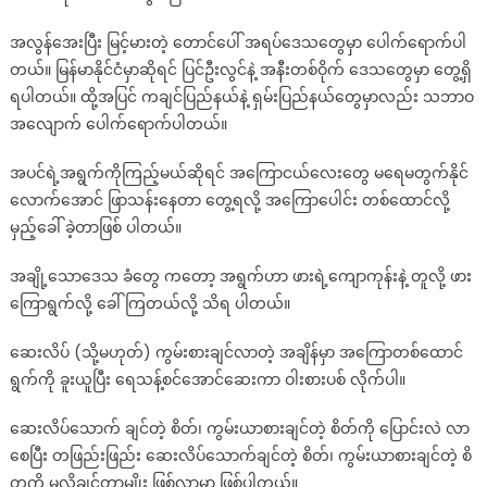
အလွန်အေးပြီး မြင့်မားတဲ့ တောင်ပေါ် အရပ်ဒေသတွေမှာ ပေါက်ရောက်ပါ
တယ်။ မြန်မာနိုင်ငံမှာဆိုရင် ပြင်ဦးလွင်နဲ့ အနီးတစ်ဝိုက် ဒေသတွေမှာ တွေ့ရှိ
ရပါတယ်။ ထို့အပြင် ကချင်ပြည်နယ်နဲ့ ရှမ်းပြည်နယ်တွေမှာလည်း သဘာဝ
အလျောက် ပေါက်ရောက်ပါတယ်။
အပင်ရဲ့အရွက်ကိုကြည့်မယ်ဆိုရင် အကြောငယ်လေးတွေ မရေမတွက်နိုင်
လောက်အောင် ဖြာသန်းနေတာ တွေ့ရလို့ အကြောပေါင်း တစ်ထောင်လို့
မှည့်ခေါ် ခဲ့တာဖြစ် ပါတယ်။
အချို့သောဒေသ ခံတွေ ကတော့ အရွက်ဟာ ဖားရဲ့ကျောကုန်းနဲ့ တူလို့ ဖား
ကြောရွက်လို့ ခေါ်ကြတယ်လို့ သိရ ပါတယ်။
ဆေးလိပ် (သို့မဟုတ်) ကွမ်းစားချင်လာတဲ့ အချိန်မှာ အကြောတစ်ထောင်
ရွက်ကို ခူးယူပြီး ရေသန့်စင်အောင်ဆေးကာ ဝါးစားပစ် လိုက်ပါ။
ဆေးလိပ်သောက် ချင်တဲ့ စိတ်၊ ကွမ်းယာစားချင်တဲ့ စိတ်ကို ပြောင်းလဲ လာ
စေပြီး တဖြည်းဖြည်း ဆေးလိပ်သောက်ချင်တဲ့ စိတ်၊ ကွမ်းယာစားချင်တဲ့ စိ
တကို မလိုချင်တာမျိုး ဖြစ်လာမှာ ဖြစ်ပါတယ်။