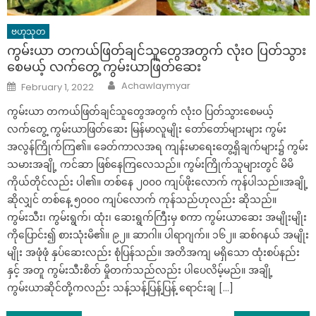
ဗဟုသုတ
ကွမ်းယာ တကယ်ဖြတ်ချင်သူတွေအတွက် လုံးဝ ပြတ်သွား
စေမယ့် လက်တွေ့ ကွမ်းယာဖြတ်ဆေး
Author
Posted
Achawlaymyar
February 1, 2022
on
ကွမ်းယာ တကယ်ဖြတ်ချင်သူတွေအတွက် လုံးဝ ပြတ်သွားစေမယ့်
လက်တွေ့ ကွမ်းယာဖြတ်ဆေး မြန်မာလူမျိုး တော်တော်များများ ကွမ်း
အလွန်ကြိုက်ကြ၏။ ခေတ်ကာလအရ ကျန်းမာရေးတွေ့ရှိချက်များ၌ ကွမ်း
သမားအချို့ ကင်ဆာ ဖြစ်နေကြလေသည်။ ကွမ်းကြိုက်သူများတွင် မိမိ
ကိုယ်တိုင်လည်း ပါ၏။ တစ်နေ ၂၀၀၀ ကျပ်ဖိုးလောက် ကုန်ပါသည်။အချို့
ဆိုလျှင် တစ်နေ့ ၅၀၀၀ ကျပ်လောက် ကုန်သည်ဟုလည်း ဆိုသည်။
ကွမ်းသီး၊ ကွမ်းရွက်၊ ထုံး၊ ဆေးရွက်ကြီးမှ စကာ ကွမ်းယာဆေး အမျိုးမျိုး
ကိုပြောင်း၍ စားသုံးမိ၏။ ၉၂။ ဆာဂါ။ ပါရာဂျက်။ ၁၆၂။ ဆစ်ဂနယ် အမျိုး
မျိုး အဖုံဖုံ နှပ်ဆေးလည်း စုံပြန်သည်။ အတိအကျ မရှိသော ထုံးစပ်နည်း
နှင့် အတူ ကွမ်းသီးစိတ် မှိုတက်သည်လည်း ပါပေလိမ့်မည်။ အချို့
ကွမ်းယာဆိုင်တို့ကလည်း သန့်သန့်ပြန့်ပြန့် ရောင်းချ […]