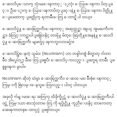
ေဆးလိပ္ေသာက္ သုံးမႈေၾကာင့္ ႏွလုံး ေသြးေၾကာ ပိတ္ျခ
င္း၊ ဦးေႏွာက္ ေသြးေၾကာပိတ္ျခင္းနဲ႔ ေသြးေၾကာ ပိတ္လို႔
ေျခေထာက္ ျဖတ္လိုက္ ရတာမ်ိဳးေတြ ေတာင္ရွိ ပါ တယ္။
ေဆးလိပ္နဲ႔ ေဆးရြက္ႀကီးေၾကာင့္ အဆုတ္ကင္ဆာ အျပင္ အူမႀကီးက
င္ဆာ၊ ခံတြင္းကင္ဆာပါျဖစ္ပြားနိုင္ တာမို႔ မိတ္ေဆြတို႔အေနနဲ႔ ေဆးလိ
ပ္နဲ႔ ေဆးရြက္ႀကီး မျဖတ္ခ်င္ ၾကဘူးလားခင္ဗ်ာ။
ေဆးလိပ္စြဲေနတဲ့ သူမ်ား (Nicotinism) ဟာ တစ္ခါတစ္ရံ စိတ္ဓာတ္ က်တာ
မ်ိဳး၊ အိပ္မေပ်ာ္တာ မ်ိဳးေတြျဖစ္ၿပီး ေဆးလိပ္ ကလည္း ျဖတ္မရ တာမ်ိဳး ျဖ
စ္ဖူးၾက မွာပါ။
Nicotinism ဆိုတဲ့ ထဲမွာ ေဆးရြက္ႀကီး၊ ေဆးေမႊး မ်ိဳးစုံေၾကာင့္
ကြမ္းကို စြဲလမ္းေနသူေတြလည္း ပါဝင္ ပါတယ္။
အခုလို က်န္းမာေရး အတြက္ ထိခိုက္နိုင္တဲ့ ေဆးလိပ္နဲ႔ ေဆးရြက္ႀကီးပါ
ဝင္တဲ့ ကြမ္းယာ စားသုံးတာေတြ ကို ရပ္နိုင္ဖို႔ ကူညီေပးနိုင္ တာကေတာ့
အေၾကာတစ္ေထာင္ပင္ပဲ ျဖစ္ပါတယ္။