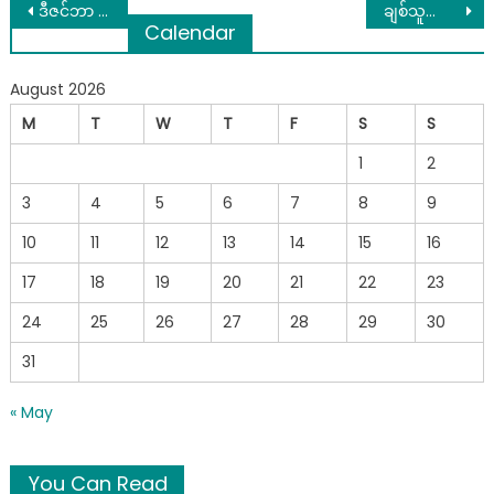
Post
ဒီဇင်ဘာ တလလုံး ဝင်ငွေတိုး၊ လာဘ်လာဘ ပွားများစေရန်
ချစ်သူကောင်မလေးရဲ့ မွေးနေ့ပွဲကို ကျင်းပပေးပြီးနောက် တစ်ပတ်အကြာမှာပင် ကောင်မလေးကို ဆုံးရှုံးလိုက်ရတဲ့ ကောင်လေး
Calendar
navigation
August 2026
M
T
W
T
F
S
S
1
2
3
4
5
6
7
8
9
10
11
12
13
14
15
16
17
18
19
20
21
22
23
24
25
26
27
28
29
30
31
« May
You Can Read