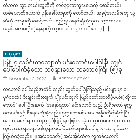
တဲ့သူက သွားတယ်။သူ့ဆီကို တစ်ခုခုလာကူပေးမှာကို စောင့်တယ်၊
တစ်ယောက်ယောက် ဖုန်းခေါ်လာမှာကို စောင့်တယ်။ အခွင့်အလမ်းတွေ သူ့
ဆီကို လာမှာကို စောင့်တယ်။ ရည်ရွယ်ချက်ရှိတဲ့သူက သွားတယ်။
အခွင့်အလမ်းရှိတဲ့နေရာကို သွားတယ်။ သူကစပြီးတော့ […]
ဗဟုသုတ
မြန်မာ့ သမိုင်းတလျောက် မင်းလောင်းပေါ်ခါနီး လျှင်
ပေါ်ပေါက်ခဲ့သော ထင်ရှားသော တဘောင်ကြီး (၅)ခု
Author
Posted
Achawlaymyar
November 2, 2022
on
တဘောင် ပေါ်သည့်အတိုင်းလည်း ထွက်ပေါ်ခဲ့ကြသည့် မင်းများမှာ ၁။
ပုဂံခေတ်( စီးချင်းထိုးလျက် မျိုးမင်းထွက် ပြည်တော်သာလိမ့်မယ်။)ထို”တ
ဘောင်” ပေါ်ပြီးနောက် “အနော်ရထာ” မင်းလောင်းသည် ဦးရီးတော် စုက္က
တေးမင်းနှင့် စီးချင်းထိုးခဲ့သည်။ စုက္ကတေးမင်းအား အနိူင်တိုက်ခိုက်ပြီး
နောက်အနော်ရထာသည် ပုဂံပြည့်ရှင် ဖြစ်လာခဲ့သည်။ထိုမင်းလက်ထက်
တွင် သာသနာရောင်ဝါထွန်းလင်းပြီးဆန်ရေစပါးပေါများ ကာ ချမ်းသာ
ကြွယ်ဝခဲ့သည်။ ၂။အင်းဝခေတ်( အင်းအိုင်ထဲက လူတစ်ယောက်