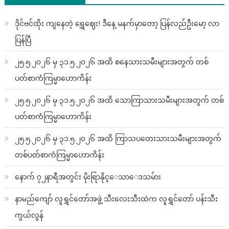
ဒိုင်ဗင်ထိုး ကျနေတဲ့ ရွှေဈေး! ဒီနေ့ မနက်မှာတော့ ပြန်လည်ဦးမော့ လာ
ပြန်ပြီ
၂၅.၅.၂၀၂၆ မှ ၃၁.၅.၂၀၂၆ အထိ စနေသားသမီးများအတွက် တစ်
ပတ်စာကံကြမ္မာဟောကိန်း
၂၅.၅.၂၀၂၆ မှ ၃၁.၅.၂၀၂၆ အထိ သောကြာသားသမီးများအတွက် တစ်
ပတ်စာကံကြမ္မာဟောကိန်း
၂၅.၅.၂၀၂၆ မှ ၃၁.၅.၂၀၂၆ အထိ ကြာသပတေးသားသမီးများအတွက်
တစ်ပတ်စာကံကြမ္မာဟောကိန်း
နောက် ၇၂နာရီအတွင်း မိုးရြာနိုင္ေသာေဒသမ်ား
နာမည်ကျော် လူရွှင်တော်အဖွဲ့ သီးလေးသီးထဲက လူရွှင်တော် ပန်းသီး
ကွယ်လွန်