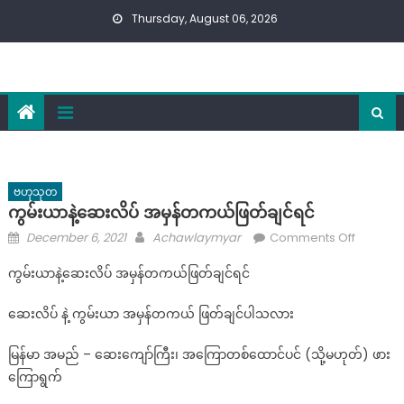
Skip
Thursday, August 06, 2026
to
content
ဗဟုသုတ
ကွမ်းယာနဲ့ဆေးလိပ် အမှန်တကယ်ဖြတ်ချင်ရင်
Posted
Author
on
December 6, 2021
Achawlaymyar
Comments Off
on
ကွမ်းယာ
ကွမ်းယာနဲ့ဆေးလိပ် အမှန်တကယ်ဖြတ်ချင်ရင်
နဲ့
ဆေးလိပ်
ဆေးလိပ် နဲ့ ကွမ်းယာ အမှန်တကယ် ဖြတ်ချင်ပါသလား
အမှန်
တကယ်
မြန်မာ အမည် – ဆေးကျော်ကြီး၊ အကြောတစ်ထောင်ပင် (သို့မဟုတ်) ဖား
ဖြတ်
ကြောရွက်
ချင်
ရင်