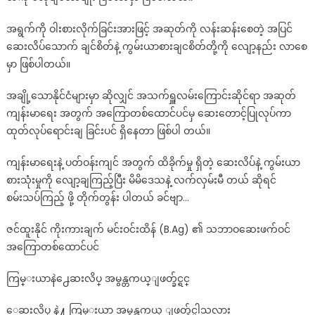
အရွက်ကို ဝါးစားလိုက်ခြင်းအားဖြင့် အဆုတ်ကို လန်းဆန်းစေတဲ့ အပြင်
ဆေးလိပ်သောက် ချင်စိတ်နဲ့ ကွမ်းယာစားချငစိတ်တို့ကို လျော့နည်း လာစေ
မှာ ဖြစ်ပါတယ်။
အချို့သောနိုင်ငံများမှာ ဆိုလျှင် အသက်ရှူလမ်းကြောင်းဆိုင်ရာ အဆုတ်
ကျန်းမာရေး အတွက် အကြောတစ်ထောင်ပင်မှ ဆေးတောင့်ပြုလုပ်ကာ
ထုတ်လုပ်ရောင်းချ ခြင်းပင် ရှိနေတာ ဖြစ်ပါ တယ်။
ကျန်းမာရေးနဲ့ ပတ်ဝန်းကျင် အတွက် ထိခိုက်မှု ရှိတဲ့ ဆေးလိပ်နဲ့ ကွမ်းယာ
စားသုံးမှုကို လျော့ချကြည့်ပြီး မိမိဒေသနဲ့ လက်လှမ်းမီ တယ် ဆိုရင်
စမ်းသပ်ကြည့် ဖို့ တိုက်တွန်း ပါတယ် ခင်ဗျာ…
ဇင်ထူးနိုင် ကိုးကားချက် မင်းဝင်းထိန် (B.Ag) ၏ သဘာဝဆေးဖက်ဝင်
အကြောတစ်ထောင်ပင်
ကြမ္းယာနဲ႕ေဆးလိပ္ အမွန္တကယ္ျဖတ္ခ်င္ရင္
ေဆးလိပ္ နဲ႔ ကြမ္းယာ အမွန္တကယ္ ျဖတ္ခ်င္ပါသလား