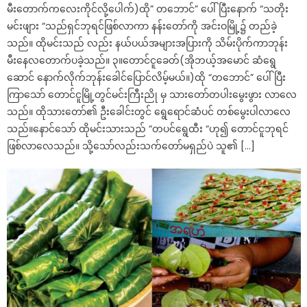
မီးတောက်ကလေးကိုင်လို့ပေါက်)ထို” တဘောင်” ပေါ်ပြီးနောက် “သတိုး
မင်းဖျား “သည်ရှင်ဘုရင်ဖြစ်လာကာ နန်းတော်ကို အင်းဝမြို့၌ တည်ခဲ့
သည်။ ထိုမင်းသည် လည်း နယ်ပယ်အများအပြားကို သိမ်းပိုက်ကာဘုန်း
မီးနေလတောက်ပခဲ့သည်။ ၃။တောင်ငူခေတ်(အိုဘယ့်အမောင် ဆံရွေ
ဆောင် နောက်လိုက်ဘုန်းခေါင်ပြောင်လိမ့်မယ်။)ထို “တဘောင်” ပေါ်ပြီး
ကြာသော် တောင်ငူမြို့တွင်မင်းကြီးညို မှ သားတော်တပါးမွေးဖွား လာလေ
သည်။ ထိုသားတော်၏ ဦးခေါင်းတွင် ရွေရောင်ဆံပင် တစ်မွေးပါလာလေ
သည်။နောင်သော် ထိုမင်းသားသည် “တပင်ရွေထီး “ဟု၍ တောင်ငူဘုရင်
ဖြစ်လာလေသည်။ သို့သော်လည်းသက်တော်မရှည်ပဲ သူ၏ […]