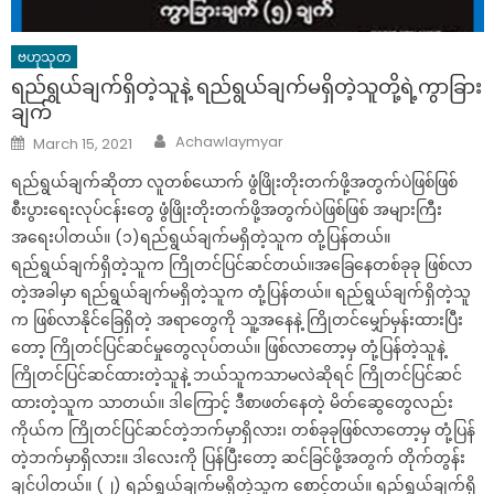
ဗဟုသုတ
ရည်ရွယ်ချက်ရှိတဲ့သူနဲ့ ရည်ရွယ်ချက်မရှိတဲ့သူတို့ရဲ့ကွာခြား
ချက်
Author
Posted
Achawlaymyar
March 15, 2021
on
ရည်ရွယ်ချက်ဆိုတာ လူတစ်ယောက် ဖွံဖြိုးတိုးတက်ဖို့အတွက်ပဲဖြစ်ဖြစ်
စီးပွားရေးလုပ်ငန်းတွေ ဖွံဖြိုးတိုးတက်ဖို့အတွက်ပဲဖြစ်ဖြစ် အများကြီး
အရေးပါတယ်။ (၁)ရည်ရွယ်ချက်မရှိတဲ့သူက တုံ့ပြန်တယ်။
ရည်ရွယ်ချက်ရှိတဲ့သူက ကြိုတင်ပြင်ဆင်တယ်။အခြေနေတစ်ခုခု ဖြစ်လာ
တဲ့အခါမှာ ရည်ရွယ်ချက်မရှိတဲ့သူက တုံ့ပြန်တယ်။ ရည်ရွယ်ချက်ရှိတဲ့သူ
က ဖြစ်လာနိုင်ခြေရှိတဲ့ အရာတွေကို သူ့အနေနဲ့ ကြိုတင်မျှော်မှန်းထားပြီး
တော့ ကြိုတင်ပြင်ဆင်မှုတွေလုပ်တယ်။ ဖြစ်လာတော့မှ တုံ့ပြန်တဲ့သူနဲ့
ကြိုတင်ပြင်ဆင်ထားတဲ့သူနဲ့ ဘယ်သူကသာမလဲဆိုရင် ကြိုတင်ပြင်ဆင်
ထားတဲ့သူက သာတယ်။ ဒါကြောင့် ဒီစာဖတ်နေတဲ့ မိတ်ဆွေတွေလည်း
ကိုယ်က ကြိုတင်ပြင်ဆင်တဲ့ဘက်မှာရှိလား၊ တစ်ခုခုဖြစ်လာတော့မှ တုံ့ပြန်
တဲ့ဘက်မှာရှိလား။ ဒါလေးကို ပြန်ပြီးတော့ ဆင်ခြင်ဖို့အတွက် တိုက်တွန်း
ချင်ပါတယ်။ (၂) ရည်ရွယ်ချက်မရှိတဲ့သူက စောင့်တယ်။ ရည်ရွယ်ချက်ရှိ