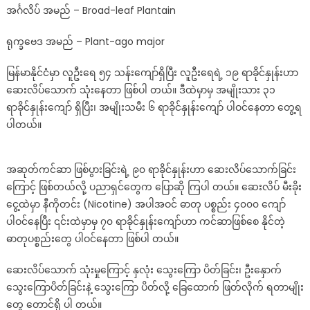
အင်္ဂလိပ် အမည် – Broad-leaf Plantain
ရုက္ခဗေဒ အမည် – Plant-ago major
မြန်မာနိုင်ငံမှာ လူဦးရေ ၅၄ သန်းကျော်ရှိပြီး လူဦးရေရဲ့ ၁၉ ရာခိုင်နှုန်းဟာ
ဆေးလိပ်သောက် သုံးနေတာ ဖြစ်ပါ တယ်။ ဒီထဲမှာမှ အမျိုးသား ၃၁
ရာခိုင်နှုန်းကျော် ရှိပြီး၊ အမျိုးသမီး ၆ ရာခိုင်နှုန်းကျော် ပါဝင်နေတာ တွေ့ရ
ပါတယ်။
အဆုတ်ကင်ဆာ ဖြစ်ပွားခြင်းရဲ့ ၉၀ ရာခိုင်နှုန်းဟာ ဆေးလိပ်သောက်ခြင်း
ကြောင့် ဖြစ်တယ်လို့ ပညာရှင်တွေက ပြောဆို ကြပါ တယ်။ ဆေးလိပ် မီးခိုး
ငွေ့ထဲမှာ နီကိုတင်း (Nicotine) အပါအဝင် ဓာတု ပစ္စည်း ၄၀၀၀ ကျော်
ပါဝင်နေပြီး ၎င်းထဲမှာမှ ၇၀ ရာခိုင်နှုန်းကျော်ဟာ ကင်ဆာဖြစ်စေ နိုင်တဲ့
ဓာတုပစ္စည်းတွေ ပါဝင်နေတာ ဖြစ်ပါ တယ်။
ဆေးလိပ်သောက် သုံးမှုကြောင့် နှလုံး သွေးကြော ပိတ်ခြင်း၊ ဦးနှောက်
သွေးကြောပိတ်ခြင်းနဲ့ သွေးကြော ပိတ်လို့ ခြေထောက် ဖြတ်လိုက် ရတာမျိုး
တွေ တောင်ရှိ ပါ တယ်။