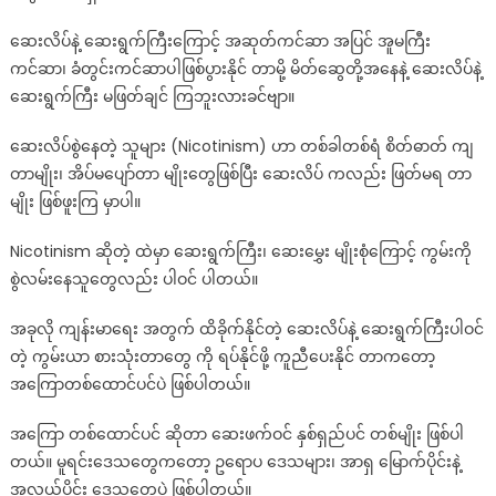
ဆေးလိပ်နဲ့ ဆေးရွက်ကြီးကြောင့် အဆုတ်ကင်ဆာ အပြင် အူမကြီး
ကင်ဆာ၊ ခံတွင်းကင်ဆာပါဖြစ်ပွားနိုင် တာမို့ မိတ်ဆွေတို့အနေနဲ့ ဆေးလိပ်နဲ့
ဆေးရွက်ကြီး မဖြတ်ချင် ကြဘူးလားခင်ဗျာ။
ဆေးလိပ်စွဲနေတဲ့ သူများ (Nicotinism) ဟာ တစ်ခါတစ်ရံ စိတ်ဓာတ် ကျ
တာမျိုး၊ အိပ်မပျော်တာ မျိုးတွေဖြစ်ပြီး ဆေးလိပ် ကလည်း ဖြတ်မရ တာ
မျိုး ဖြစ်ဖူးကြ မှာပါ။
Nicotinism ဆိုတဲ့ ထဲမှာ ဆေးရွက်ကြီး၊ ဆေးမွှေး မျိုးစုံကြောင့် ကွမ်းကို
စွဲလမ်းနေသူတွေလည်း ပါဝင် ပါတယ်။
အခုလို ကျန်းမာရေး အတွက် ထိခိုက်နိုင်တဲ့ ဆေးလိပ်နဲ့ ဆေးရွက်ကြီးပါဝင်
တဲ့ ကွမ်းယာ စားသုံးတာတွေ ကို ရပ်နိုင်ဖို့ ကူညီပေးနိုင် တာကတော့
အကြောတစ်ထောင်ပင်ပဲ ဖြစ်ပါတယ်။
အကြော တစ်ထောင်ပင် ဆိုတာ ဆေးဖက်ဝင် နှစ်ရှည်ပင် တစ်မျိုး ဖြစ်ပါ
တယ်။ မူရင်းဒေသတွေကတော့ ဥရောပ ဒေသများ၊ အာရှ မြောက်ပိုင်းနဲ့
အလယ်ပိုင်း ဒေသတွေပဲ ဖြစ်ပါတယ်။