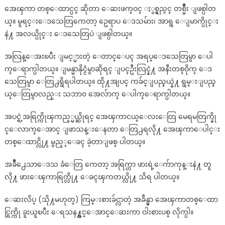
အေၾကာ တစ္ေထာင္ပင္ ဆိုတာ ေဆးဖက္ဝင္ ႏွစ္ရွည္ပင္ တစ္မ်ိဳး ျဖစ္ပါတ
ယ္။ မူရင္းေဒသေတြကေတာ့ ဥေရာပ ေဒသမ်ား၊ အာရွ ေျမာက္ပိုင္း
နဲ႔ အလယ္ပိုင္း ေဒသေတြပဲ ျဖစ္ပါတယ္။
အလြန္ေအးၿပီး ျမင့္မားတဲ့ ေတာင္ေပၚ အရပ္ေဒသေတြမွာ ေပါ
က္ေရာက္ပါတယ္။ ျမန္မာနိုင္ငံမွာဆိုရင္ ျပင္ဦးလြင္နဲ႔ အနီးတစ္ဝိုက္ ေဒ
သေတြမွာ ေတြ႕ရွိရပါတယ္။ ထို႔အျပင္ ကခ်င္ျပည္နယ္နဲ႔ ရွမ္းျပည္န
ယ္ေတြမွာလည္း သဘာ၀ အေလ်ာက္ ေပါက္ေရာက္ပါတယ္။
အပင္ရဲ့အရြက္ကိုၾကည့္မယ္ဆိုရင္ အေၾကာငယ္ေလးေတြ မေရမတြက္နို
င္ေလာက္ေအာင္ ျဖာသန္းေနတာ ေတြ႕ရလို႔ အေၾကာေပါင္း
တစ္ေထာင္လို႔ မွည့္ေခၚ ခဲ့တာျဖစ္ ပါတယ္။
အခ်ိဳ႕ေသာေဒသ ခံေတြ ကေတာ့ အရြက္ဟာ ဖားရဲ့ေက်ာကုန္းနဲ႔ တူ
လို႔ ဖားေၾကာရြက္လို႔ ေခၚၾကတယ္လို႔ သိရ ပါတယ္။
ေဆးလိပ္ (သို႔မဟုတ္) ကြမ္းစားခ်င္လာတဲ့ အခ်ိန္မွာ အေၾကာတစ္ေထာ
င္ရြက္ကို ခူးယူၿပီး ေရသန႔္စင္ေအာင္ေဆးကာ ဝါးစားပစ္ လိုက္ပါ။