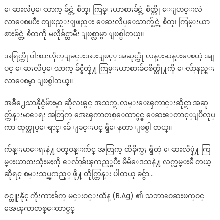
ေဆးလိပ္ေသာက္ ခ်င္တဲ့ စိတ္၊ ကြမ္းယာစားခ်င္တဲ့ စိတ္ကို ေျပာင္းလဲ
လာေစၿပီး တျဖည္းျဖည္း ေဆးလိပ္ေသာက္ခ်င္တဲ့ စိတ္၊ ကြမ္းယာ
စားခ်င္တဲ့ စိတကို မလိုခ်င္တာမ်ိဳး ျဖစ္လာမွာ ျဖစ္ပါတယ္။
အရြက္ကို ဝါးစားလိုက္ျခင္းအားျဖင့္ အဆုတ္ကို လန္းဆန္းေစတဲ့ အျ
ပင္ ေဆးလိပ္ေသာက္ ခ်င္စိတ္နဲ႔ ကြမ္းယာစားခ်ငစိတ္တို႔ကို ေလ်ာ့နည္း
လာေစမွာ ျဖစ္ပါတယ္။
အခ်ိဳ႕ေသာနိုင္ငံမ်ားမွာ ဆိုလၽွင္ အသက္ရႉလမ္းေၾကာင္းဆိုင္ရာ အဆု
တ္က်န္းမာေရး အတြက္ အေၾကာတစ္ေထာင္ပင္မွ ေဆးေတာင့္ျပဳလုပ္
ကာ ထုတ္လုပ္ေရာင္းခ် ျခင္းပင္ ရွိေနတာ ျဖစ္ပါ တယ္။
က်န္းမာေရးနဲ႔ ပတ္ဝန္းက်င္ အတြက္ ထိခိုက္မႈ ရွိတဲ့ ေဆးလိပ္နဲ႔ ကြ
မ္းယာစားသုံးမႈကို ေလ်ာ့ခ်ၾကည့္ၿပီး မိမိေဒသနဲ႔ လက္လွမ္းမီ တယ္
ဆိုရင္ စမ္းသပ္ၾကည့္ ဖို႔ တိုက္တြန္း ပါတယ္ ခင္ဗ်ာ…
ဇင္ထူးနိုင္ ကိုးကားခ်က္ မင္းဝင္းထိန္ (B.Ag) ၏ သဘာဝေဆးဖက္ဝင္
အေၾကာတစ္ေထာင္ပင္