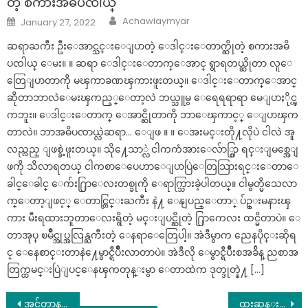
တဲ့ စကားအဓိပၸါယ္
Author
Posted
Achawlaymyar
January 27, 2022
on
ဆရာႀကီး ဦးေအာင္သင္းေျပာတဲ့ ေဒါင္းေတာက္ဆိုတဲ့ စကားအဓိ
ပၸါယ္ ေမး။ ။ ဆရာ ေဒါင္းေတာက္ေအာင္ ရွာရတယ္ဆိုတာ လူေ
တြေျပာတာကို မၾကာခဏၾကားဖူးတယ္။ ေဒါင္းေတာက္ေအာင္
ဆိုတာဘာလဲေမးၾကည့္ေတာ့လဲ ဘယ္သူမွ ေရေရရာရာ မေျပာႏိုင္ၾ
ကဘူး။ ေဒါင္းေတာက္ ေအာင္ဆိုတာကို ဘာေၾကာင့္ ေျပာၾက
တာလဲ။ ဘာအဓိပၸာယ္လဲဆရာ… ေျဖ ။ ။ ေအးမင္းတို႔လိုပဲ ငါလဲ အူ
လည္လည္ ျဖစ္ခဲ့ဖူးတယ္။ သို႔ေသာ္လဲ ငါကကံအားေလ်ာ္စြာ ရင္းျမစ္အေျ
ဖကို သိလာရတယ္ ငါကစာေပေဟာေျပာပြဲေတြသြားရင္းေတာေ
ခါင္ေခါင္ ေက်း႐ြာေလးတစ္ခုကို ေရာက္သြားခဲ့ပါတယ္။ ငါမွတ္မိသေလာ
က္ေတာ့ျဖင့္ ေတာင္တြင္းႀကီး နဲ႔ ေနျပည္ေတာ္ ပ်ဥ္းမနားၾ
ကား မီးရထားဘူတာေလးရွိတဲ့ မင္းျပင္ဆိုတဲ့ ႐ြာကေလး ထင္မိတာပဲ။ ေ
တာအုပ္ ၿမိဳင္အုပ္အလြန္ႀကီးတဲ့ ေနရာေတြေပါ့။ အဲဒီမွာက ညေနပိုင္းဆိုရ
င္ ေနေစာင္းတာနဲ႔ေမွာင္ရီပ်ိဳးလာတာပဲ။ အဲဒီလို ေမွာင္ရီပ်ိဳးစအခ်ိန္ ညစာအ
တြက္ထမင္းပြဲျပင္ေနၾကတုန္းမွာ ေတာထဲက ဒုတ္ဒုတ္နဲ႔ […]
Post
အင်တာနက်/ Wifi တွေ ဒီည ၁၂ ထိပဲ သုံးရမယ်…See More
ထူးဆန္းတဲ့အသံၾကားေနရလို႔ ကားရဲ႕ေဘာနပ္စ္ကိုဖြင့္ၾကည့္လိုက္ခ်ိန္မွ အံ့ၾသထိတ္လန႔္ခဲ့ရတဲ့အျဖစ္