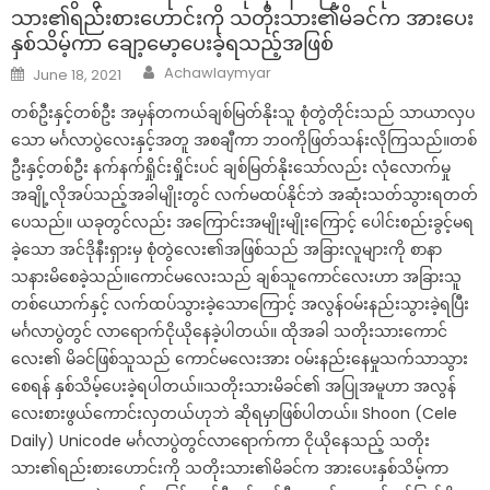
သား၏ရည်းစားဟောင်းကို သတိုးသား၏မိခင်က အားပေး
နှစ်သိမ့်ကာ ချော့မော့ပေးခဲ့ရသည့်အဖြစ်
Author
Posted
Achawlaymyar
June 18, 2021
on
တစ်ဦးနှင့်တစ်ဦး အမှန်တကယ်ချစ်မြတ်နိုးသူ စုံတွဲတိုင်းသည် သာယာလှပ
သော မင်္ဂလာပွဲလေးနှင့်အတူ အစချီကာ ဘဝကိုဖြတ်သန်းလိုကြသည်။တစ်
ဦးနှင့်တစ်ဦး နက်နက်ရှိုင်းရှိုင်းပင် ချစ်မြတ်နိုးသော်လည်း လုံလောက်မှု
အချို့လိုအပ်သည့်အခါမျိုးတွင် လက်မထပ်နိုင်ဘဲ အဆုံးသတ်သွားရတတ်
ပေသည်။ ယခုတွင်လည်း အကြောင်းအမျိုးမျိုးကြောင့် ပေါင်းစည်းခွင့်မရ
ခဲ့သော အင်ဒိုနီးရှားမှ စုံတွဲလေး၏အဖြစ်သည် အခြားလူများကို စာနာ
သနားမိစေခဲ့သည်။ကောင်မလေးသည် ချစ်သူကောင်လေးဟာ အခြားသူ
တစ်ယောက်နှင့် လက်ထပ်သွားခဲ့သောကြောင့် အလွန်ဝမ်းနည်းသွားခဲ့ရပြီး
မင်္ဂလာပွဲတွင် လာရောက်ငိုယိုနေခဲ့ပါတယ်။ ထိုအခါ သတိုးသားကောင်
လေး၏ မိခင်ဖြစ်သူသည် ကောင်မလေးအား ဝမ်းနည်းနေမှုသက်သာသွား
စေရန် နှစ်သိမ့်ပေးခဲ့ရပါတယ်။သတိုးသားမိခင်၏ အပြုအမူဟာ အလွန်
လေးစားဖွယ်ကောင်းလှတယ်ဟုဘဲ ဆိုရမှာဖြစ်ပါတယ်။ Shoon (Cele
Daily) Unicode မင်္ဂလာပွဲတွင်လာရောက်ကာ ငိုယိုနေသည့် သတိုး
သား၏ရည်းစားဟောင်းကို သတိုးသား၏မိခင်က အားပေးနှစ်သိမ့်ကာ