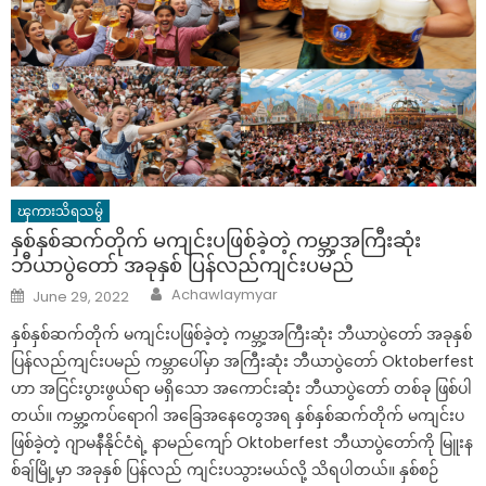
ၾကားသိရသမွ်
နှစ်နှစ်ဆက်တိုက် မကျင်းပဖြစ်ခဲ့တဲ့ ကမ္ဘာ့အကြီးဆုံး
ဘီယာပွဲတော် အခုနှစ် ပြန်လည်ကျင်းပမည်
Author
Posted
Achawlaymyar
June 29, 2022
on
နှစ်နှစ်ဆက်တိုက် မကျင်းပဖြစ်ခဲ့တဲ့ ကမ္ဘာ့အကြီးဆုံး ဘီယာပွဲတော် အခုနှစ်
ပြန်လည်ကျင်းပမည် ကမ္ဘာပေါ်မှာ အကြီးဆုံး ဘီယာပွဲတော် Oktoberfest
ဟာ အငြင်းပွားဖွယ်ရာ မရှိသော အကောင်းဆုံး ဘီယာပွဲတော် တစ်ခု ဖြစ်ပါ
တယ်။ ကမ္ဘာ့ကပ်ရောဂါ အခြေအနေတွေအရ နှစ်နှစ်ဆက်တိုက် မကျင်းပ
ဖြစ်ခဲ့တဲ့ ဂျာမနီနိုင်ငံရဲ့ နာမည်ကျော် Oktoberfest ဘီယာပွဲတော်ကို မြူးန
စ်ချ်မြို့မှာ အခုနှစ် ပြန်လည် ကျင်းပသွားမယ်လို့ သိရပါတယ်။ နှစ်စဉ်