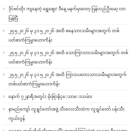
ဒိုင်ဗင်ထိုး ကျနေတဲ့ ရွှေဈေး! ဒီနေ့ မနက်မှာတော့ ပြန်လည်ဦးမော့ လာ
ပြန်ပြီ
၂၅.၅.၂၀၂၆ မှ ၃၁.၅.၂၀၂၆ အထိ စနေသားသမီးများအတွက် တစ်
ပတ်စာကံကြမ္မာဟောကိန်း
၂၅.၅.၂၀၂၆ မှ ၃၁.၅.၂၀၂၆ အထိ သောကြာသားသမီးများအတွက် တစ်
ပတ်စာကံကြမ္မာဟောကိန်း
၂၅.၅.၂၀၂၆ မှ ၃၁.၅.၂၀၂၆ အထိ ကြာသပတေးသားသမီးများအတွက်
တစ်ပတ်စာကံကြမ္မာဟောကိန်း
နောက် ၇၂နာရီအတွင်း မိုးရြာနိုင္ေသာေဒသမ်ား
နာမည်ကျော် လူရွှင်တော်အဖွဲ့ သီးလေးသီးထဲက လူရွှင်တော် ပန်းသီး
ကွယ်လွန်
ရွှေဈေး ဆက်တိုက်ထိုးကျနေပြီ! အတက်ကြမ်းခဲ့တဲ့ ရွှေဈေး ဒီနေ့တော့