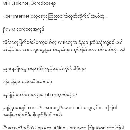
MPT ,Telenor ,Ooredooရော
ထိ
ပဲ
Fiber internet တွေရောကြေညာချက်ထုတ်လိုက်ပါတယ်တဲ့ …
သုံး
ရ
ရိုး”SIM cardတွေအကုန်
မယ်…
See
လိုင်းတွေဖြတ်ပစ်ပါတော့မယ်တဲ့ Wifiတွေက ဒီည၁၂ထိပဲသုံးလို့ရပါမယ်
More
တဲ့..နိုင်ငံတကာကလူတွေနဲ့ဆက်သွယ်မှုအကုန်ဖြတ်တောက်ပါမယ်တဲ့…..😀
ည ၈ နာရီမထွက်ရအမိန့်လည်းထုတ်လိုက်ပါပီနော်
ရန်ကုန်မှာတော့မသိသေးပေမဲ့
နေပြည်တော်ကတော့comfirmသွားပီတဲ့ 🙂
ခုချိန်မှာမှာချင်တာက Ph အားတွေPower bank တွေသွင်းထားကြပါ
အခန့်မသင့်ရင်မီးပါဖျက်နိုင်ပါတယ်
ပြီးတော့ လိုအပ်တဲ့ App တွေOffline Gameတွေ ကြိုDown ထားကြပါ