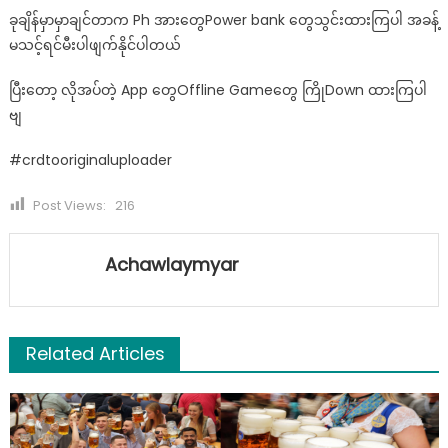
ခုချိန်မှာမှာချင်တာက Ph အားတွေPower bank တွေသွင်းထားကြပါ အခန့်
မသင့်ရင်မီးပါဖျက်နိုင်ပါတယ်
ပြီးတော့ လိုအပ်တဲ့ App တွေOffline Gameတွေ ကြိုDown ထားကြပါ
ဗျ
#crdtooriginaluploader
Post Views:
216
Achawlaymyar
Related Articles