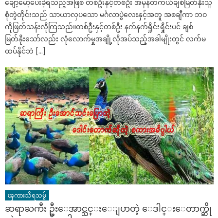
ချော့မော့ပေးခဲ့ရသည့်အဖြစ် တစ်ဦးနှင့်တစ်ဦး အမှန်တကယ်ချစ်မြတ်နိုးသူ
စုံတွဲတိုင်းသည် သာယာလှပသော မင်္ဂလာပွဲလေးနှင့်အတူ အစချီကာ ဘဝ
ကိုဖြတ်သန်းလိုကြသည်။တစ်ဦးနှင့်တစ်ဦး နက်နက်ရှိုင်းရှိုင်းပင် ချစ်
မြတ်နိုးသော်လည်း လုံလောက်မှုအချို့လိုအပ်သည့်အခါမျိုးတွင် လက်မ
ထပ်နိုင်ဘဲ […]
ၾကားသိရသမွ်
ဆရာႀကီး ဦးေအာင္သင္းေျပာတဲ့ ေဒါင္းေတာက္ဆို