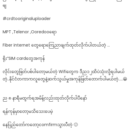
ဗျ
#crdtooriginaluploader
MPT ,Telenor ,Ooredooရော
Fiber internet တွေရောကြေညာချက်ထုတ်လိုက်ပါတယ်တဲ့ …
ရိုး”SIM cardတွေအကုန်
လိုင်းတွေဖြတ်ပစ်ပါတော့မယ်တဲ့ Wifiတွေက ဒီည၁၂ထိပဲသုံးလို့ရပါမယ်
တဲ့..နိုင်ငံတကာကလူတွေနဲ့ဆက်သွယ်မှုအကုန်ဖြတ်တောက်ပါမယ်တဲ့…..😀
ည ၈ နာရီမထွက်ရအမိန့်လည်းထုတ်လိုက်ပါပီနော်
ရန်ကုန်မှာတော့မသိသေးပေမဲ့
နေပြည်တော်ကတော့comfirmသွားပီတဲ့ 🙂