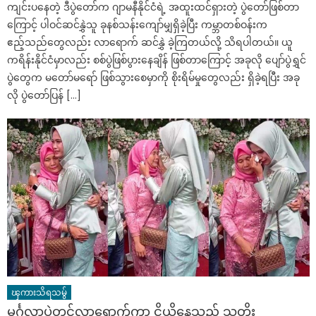
ကျင်းပနေတဲ့ ဒီပွဲတော်က ဂျာမနီနိုင်ငံရဲ့ အထူးထင်ရှားတဲ့ ပွဲတော်ဖြစ်တာ
ကြောင့် ပါဝင်ဆင်နွှဲသူ ခုနစ်သန်းကျော်မျှရှိခဲ့ပြီး ကမ္ဘာတစ်ဝန်းက
ဧည့်သည်တွေလည်း လာရောက် ဆင်နွှဲ ခဲ့ကြတယ်လို့ သိရပါတယ်။ ယူ
ကရိန်းနိုင်ငံမှာလည်း စစ်ပွဲဖြစ်ပွားနေချိန် ဖြစ်တာကြောင့် အခုလို ပျော်ပွဲရွှင်
ပွဲတွေက မတော်မရော် ဖြစ်သွားစေမှာကို စိုးရိမ်မှုတွေလည်း ရှိခဲ့ရပြီး အခု
လို ပွဲတော်ပြန် […]
ၾကားသိရသမွ်
မင်္ဂလာပွဲတွင်လာရောက်ကာ ငိုယိုနေသည့် သတိုး