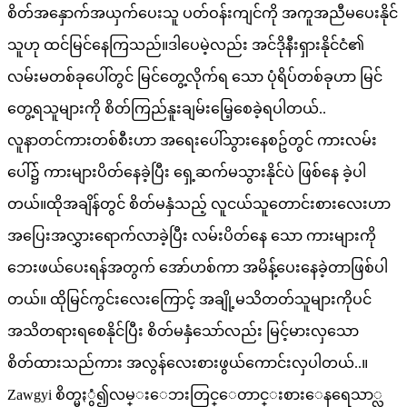
စိတ်အနှောက်အယှက်ပေးသူ ပတ်ဝန်းကျင်ကို အကူအညီမပေးနိုင်
သူဟု ထင်မြင်နေကြသည်။ဒါပေမဲ့လည်း အင်ဒိုနီးရှားနိုင်ငံ၏
လမ်းမတစ်ခုပေါ်တွင် မြင်တွေ့လိုက်ရ သော ပုံရိပ်တစ်ခုဟာ မြင်
တွေ့ရသူများကို စိတ်ကြည်နူးချမ်းမြေ့စေခဲ့ရပါတယ်..
လူနာတင်ကားတစ်စီးဟာ အရေးပေါ်သွားနေစဥ်တွင် ကားလမ်း
ပေါ်၌ ကားများပိတ်နေခဲ့ပြီး ရှေ့ဆက်မသွားနိုင်ပဲ ဖြစ်နေ ခဲ့ပါ
တယ်။ထိုအချိန်တွင် စိတ်မနှံသည့် လူငယ်သူတောင်းစားလေးဟာ
အပြေးအလွှားရောက်လာခဲ့ပြီး လမ်းပိတ်နေ သော ကားများကို
ဘေးဖယ်ပေးရန်အတွက် အော်ဟစ်ကာ အမိန့်ပေးနေခဲ့တာဖြစ်ပါ
တယ်။ ထိုမြင်ကွင်းလေးကြောင့် အချို့မသိတတ်သူများကိုပင်
အသိတရားရစေနိုင်ပြီး စိတ်မနှံသော်လည်း မြင့်မားလှသော
စိတ်ထားသည်ကား အလွန်လေးစားဖွယ်ကောင်းလှပါတယ်..။
Zawgyi စိတ္မႏွံ၍လမ္းေဘးတြင္ေတာင္းစားေနရေသာ္လ