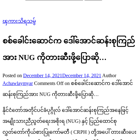
ၾကားသိရသမွ်
စစ်ခေါင်းဆောင်က ဒေါ်အောင်ဆန်းစုကြည်
အား NUG ကိုတားဆီးဖို့ပြောဆို…
Posted on
December 14, 2021
December 14, 2021
Author
Achawlaymyar
Comments Off
on စစ်ခေါင်းဆောင်က ဒေါ်အောင်
ဆန်းစုကြည်အား NUG ကိုတားဆီးဖို့ပြောဆို…
နိုင်ငံတော်အတိုင်ပင်ခံပုဂ္ဂိုလ် ဒေါ်အောင်ဆန်းစုကြည်အနေဖြင့်
အမျိုးသားညီညွတ်ရေးအစိုးရ (NUG) နှင့် ပြည်ထောင်စု
လွှတ်တော်ကိုယ်စားပြုကော်မတီ ( CRPH ) တို့အပေါ် တားဆီးပေး