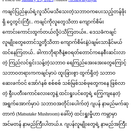
ကချင်ပြည်နယ်ရဲ့လူသိပ်မသိသေးတဲ့သဘာဝကပေးသည့်တန်ဖိုး
ရှိ ငွေတွင်းကြီး.. ကချင်ကိုလူတွေသိတာ ကျောက်စိမ်း
ကောင်းကောင်းထွက်တယ်လို့ပဲသိကြတယ်။.. ဒေသခံကချင်
လူမျိုးတွေတောင်သူ့တို့သိတာ ကျောက်စိမ်းနဲ့ပဲချမ်းသာနိုင်မယ်
ထင်နေကြတယ်.. ခါကာဘိုရာဇီနဲ့ဧဝရတ်တောင်ကနေစီးဆင်းလာ
တဲ့ ကြည်လင်ရှင်းသန့်တဲ့သဘာဝ ရေကြည်အေးအေးတွေကြောင့်
သဘာဝတရားကကချင်မှာပဲ ထူးခြားစွာ ထွက်ရှိတဲ့ သဘာဝ
ဆေးဖက်ဝင် အော်ဂဲနစ် စစ်စစ် သစ်မြစ်သစ်ဖုတွေကနေ ဖြစ်လာ
တဲ့ ရှီးပတီးကောင်လေးတွေနဲ့ ထင်းရှုးပင်တွေရဲ့ ကြွေကျနေတဲ့
အရွက်အောက်မှာပဲ သဘာဝအတိုင်းပေါက်တဲ့ ဂျပန် နာမည်မက်ဆု
တာကဲ (Matsutake Mushroom) ခေါ်တဲ့ ထင်းရှူးမှိုဟာ ကမ္ဘာမှာ
အင်မတန် နာမည်ကြီးပါတယ်.။. ဂျပန်လူမျိုးတွေရဲ့ နာမည်အကြီး