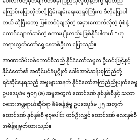
ပေးလိုက်တဲ့မှတ်ချက်တစ်ခု၊ ပြည်သူလူထုနဲ့တကွ ရပ်တည်
ကြောင်းပြောလိုက်လို့ ငြိမ်းချမ်းရေးဆုရှင်ကြီးက ဒီလိုပြောပါ
တယ် ဆိုပြီးတော့ ပြစ်တင်ပုံချလိုတဲ့ အမှားကောက်လိုတဲ့ ပုံစံနဲ့
ထောင်ချောက်ဆင်တဲ့ စကားမျိုးလည်း ဖြစ်နိုင်ပါတယ် ” ဟု
တရားလွှတ်တော်ရှေ့နေတစ်ဦးက ပြောသည်။
အာဏာသိမ်းစစ်ကောင်စီသည် နိုင်ငံတော်သမ္မတ ဦးဝင်းမြင့်နှင့်
နိုင်ငံတော်၏ အတိုင်ပင်ခံပုဂ္ဂိုလ် ဒေါ်အောင်ဆန်းစုကြည်တို့
ရင်ဆိုင်နေရသည့် အမှုများအနက် နိုင်ငံတော်အကြည်ညိုပျက်စေမှု
ဥပဒေပုဒ်မ ၅၀၅ (ခ) အမှုအတွက် ထောင်ဒဏ် နှစ်နှစ်စီနှင့် သဘာ
ဝဘေးအန္တရာယ်ဆိုင်ရာ စီမံခန့်ခွဲမှု ဥပဒေပုဒ်မ ၂၅ အတွက်
ထောင်ဒဏ် နှစ်နှစ်စီ စုစုပေါင်း တစ်ဦးလျှင် ထောင်ဒဏ် လေးနှစ်စီ
အမိန့်ချမှတ်ထားသည်။