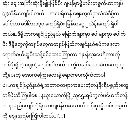
ဆုံး ဈေးအကြီးဆုံးမှိုမျိုးဖြစ်ပီး ဂျပန်မှာမှိုဟင်းတခွက်ဟာကျပ်
(၃)သိန်းကျော်ပါတယ်..။ အမေရိကန် ဈေးကွက်မှာလဲအဲဒီမှိုတ
ပေါင်ဟာ ဒေါ်လာ၁၃၀ ကျော်ရှိပီး မြန်မာငွေ ၂သိန်းကျော် ရှိပါ
တယ်။..ဒီမှိုဟာကချင်ပြည်နယ် မြောက်ဖျားမှာ ပေါများစွာ ပေါက်
ပီး ဒီမှိုတွေကိုတရုပ်တွေကတရုပ်ပြည်ကချင်နယ်စပ်ကနေလာ
ရောက်ဝယ်ယူပီးသန့်စင်ဆေးကြောကာ ဂျပန်နဲ့အမေရိကားကို
တန်ဖိုးရှိတဲ့ ဈေးနဲ့ ရောင်းပါတယ်..။ တို့ကချင်ဒေသခံကတော့သူ
တို့ပေးတဲ့ အောက်ကြေးလေးနဲ့ ရောင်းပေးလိုက်တာပါ
ပဲ။..ကချင်ပြည်နယ်ရဲ့သဘာဝတရားကပေးတဲ့တန်ဖိုးရှိပစ္စည်းတွေ
တန်ဖိုးသိကြပါစေ.. နယူးယောက်မြို့သူဌေးရပ်ကွက်မင်ဟက်တန်
က နာမည်ကျော်ကိုရီးယားဂျပန်စားသောက်တန်းမှာမှိုဟင်းတခွက်
ကို ဈေးအရမ်းကြီးပါတယ်.. […]