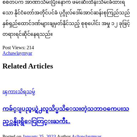
စစ်တပ်က အာဏာသိမ်းပြီးနောက် ဖမ်းဆီးထိန်းသိမ်းခံထားရ
သော နိုင်ငံတော်အတိုင်ပင်ခံ ပုဂ္ဂိုလ်ဒေါ်အောင်ဆန်းစုကြည်သည်
နှစ်ရှည်ထောင်ဒဏ်များချမှတ်နိုင်သည့် စုစုပေါင်း အမှု ၁၂ ခုဖြင့်
တရားရင်ဆိုင်နေရသည်။
Post Views:
214
Achawlaymyar
Related Articles
ၾကားသိရသမွ်
ကခ်င္ျပည္နယ္ရဲ႕လူသိပ္မသိေသးတဲ့သဘာဝကေပးသ
ည့္တန္ဖိုးရွိေငြတြင္းႀကီး..
Posted on
January 25, 2023
Author
Achawlaymyar