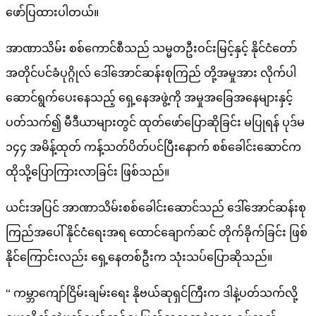
ဖော်ပြထားပါတယ်။
အာဏာသိမ်း စစ်ကောင်စီသည် သမ္မတဦးဝင်းမြင့်နှင့် နိုင်ငံတော်
အတိုင်ပင်ခံပုဂ္ဂိုလ် ဒေါ်အောင်ဆန်းစုကြည် တို့အမှုအား လိုက်ပါ
ဆောင်ရွက်ပေးနေသည့် ရှေ့နေအဖွဲ့ကို အမှုအခြေအနေများနှင့်
ပတ်သက်၍ မီဒီယာများတွင် ထုတ်ဖော်ပြောဆိုခြင်း မပြုရန် ပုဒ်မ
၁၄၄ အမိန့်ထုတ် ကန့်သတ်ပိတ်ပင်ပြီးနောက် စစ်ခေါင်းဆောင်က
ထိုသို့ပြောကြားလာခြင်း ဖြစ်သည်။
ယင်းအပြင် အာဏာသိမ်းစစ်ခေါင်းဆောင်သည် ဒေါ်အောင်ဆန်းစု
ကြည်အပေါ် နိုင်ငံရေးအရ ထောင်ချောက်ဆင် တိုက်ခိုက်ခြင်း ဖြစ်
နိုင်ကြောင်းလည်း ရှေ့နေတစ်ဦးက သုံးသပ်ပြောဆိုသည်။
“ ကမ္ဘာကျော်ငြိမ်းချမ်းရေး နိုဗယ်ဆုရှင်ကြီးက ဒါနဲ့ပတ်သက်လို့