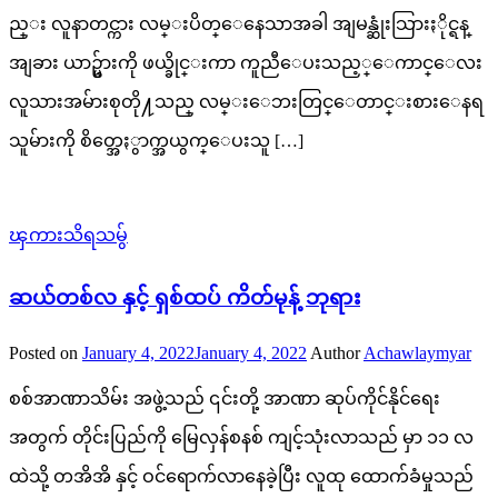
ည္း လူနာတင္ကား လမ္းပိတ္ေနေသာအခါ အျမန္ဆုံးသြားႏိုင္ရန္
အျခား ယာဥ္မ်ားကို ဖယ္ခိုင္းကာ ကူညီေပးသည့္ေကာင္ေလး
လူသားအမ်ားစုတို႔သည္ လမ္းေဘးတြင္ေတာင္းစားေနရ
သူမ်ားကို စိတ္အေႏွာက္အယွက္ေပးသူ […]
ၾကားသိရသမွ်
ဆယ်တစ်လ နှင့် ရှစ်ထပ် ကိတ်မုန့် ဘုရား
Posted on
January 4, 2022
January 4, 2022
Author
Achawlaymyar
စစ်အာ‌ဏာသိမ်း အဖွဲ့သည် ၎င်းတို့ အာဏာ ဆုပ်ကိုင်နိုင်ရေး
အတွက် တိုင်းပြည်ကို မြေလှန်စနစ် ကျင့်သုံးလာသည် မှာ ၁၁ လ
ထဲသို့ တအိအိ နှင့် ဝင်ရောက်လာနေခဲ့ပြီး လူထု ထောက်ခံမှုသည်