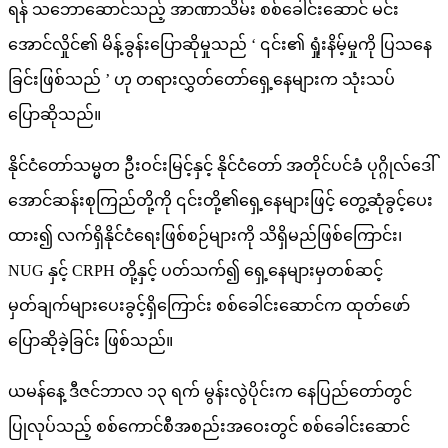
ရန် သဘောဆောင်သည့် အာဏာသိမ်း စစ်ခေါင်းဆောင် မင်း
အောင်လှိုင်၏ မိန့်ခွန်းပြောဆိုမှုသည် ‘ ၎င်း၏ ရှုံးနိမ့်မှုကို ပြသနေ
ခြင်းဖြစ်သည် ’ ဟု တရားလွှတ်တော်ရှေ့နေများက သုံးသပ်
ပြောဆိုသည်။
နိုင်ငံတော်သမ္မတ ဦးဝင်းမြင့်နှင့် နိုင်ငံတော် အတိုင်ပင်ခံ ပုဂ္ဂိုလ်ဒေါ်
အောင်ဆန်းစုကြည်တို့ကို ၎င်းတို့၏ရှေ့နေများဖြင့် တွေ့ဆုံခွင့်ပေး
ထား၍ လက်ရှိနိုင်ငံရေးဖြစ်စဉ်များကို သိရှိမည်ဖြစ်ကြောင်း၊
NUG နှင့် CRPH တို့နှင့် ပတ်သက်၍ ရှေ့နေများမှတစ်ဆင့်
မှတ်ချက်များပေးခွင့်ရှိကြောင်း စစ်ခေါင်းဆောင်က ထုတ်ဖော်
ပြောဆိုခဲ့ခြင်း ဖြစ်သည်။
ယမန်နေ့ ဒီဇင်ဘာလ ၁၃ ရက် မွန်းလွဲပိုင်းက နေပြည်တော်တွင်
ပြုလုပ်သည့် စစ်ကောင်စီအစည်းအဝေးတွင် စစ်ခေါင်းဆောင်