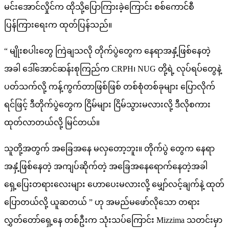
မင်းအောင်လှိုင်က ထိုသို့ပြောကြားခဲ့ကြောင်း စစ်ကောင်စီ
ပြန်ကြားရေးက ထုတ်ပြန်သည်။
“ မျိုးစပါးတွေ ကြဲချသလို တိုက်ပွဲတွေက နေရာအနှံ့ဖြစ်နေတဲ့
အခါ ဒေါ်အောင်ဆန်းစုကြည်က CRPH၊ NUG တို့ရဲ့ လုပ်ရပ်တွေနဲ့
ပတ်သက်လို့ ကန့်ကွက်တာဖြစ်ဖြစ် တစ်စုံတစ်ခုများ ပြောလိုက်
ရင်ဖြင့် ဒီတိုက်ပွဲတွေက ငြိမ်များ ငြိမ်သွားမလားလို့ ဒီလိုစကား
ထုတ်လာတယ်လို့ မြင်တယ်။
သူတို့အတွက် အခြေအနေ မလှတော့ဘူး။ တိုက်ပွဲ တွေက နေရာ
အနှံ့ဖြစ်နေတဲ့ အကျပ်ဆိုက်တဲ့ အခြေအနေရောက်နေတဲ့အခါ
ရှေ့ပြေးတရားလေးများ ဟောပေးမလားလို့ မျှော်လင့်ချက်နဲ့ ထုတ်
ပြောတယ်လို့ ယူဆတယ် ” ဟု အမည်မဖော်လိုသော တရား
လွှတ်တော်ရှေ့နေ တစ်ဦးက သုံးသပ်ကြောင်း Mizzima သတင်းမှာ