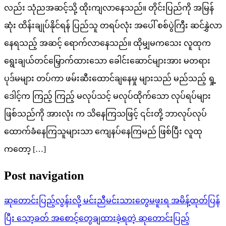
လည်း သုံညအဆင့်သို့ ထိုးကျလာနေသည်။ တိုင်းပြည်ကို အမြန်
ဆုံး ထိန်းချုပ်နိုင်ရန် ပြည်သူ တရပ်လုံး အပေါ် စစ်ပွဲကြီး ဆင်နွှဲလာ
နေရသည့် အဆင့် ရောက်လာနေသည်။ ထိုမျှမကသေး လူထုက
ရွေးချယ်တင်မြှောက်ထားသော ခေါင်းဆောင်များအား မတရား
ပုဒ်မများ တပ်ကာ ဖမ်းဆီးထောင်ချနေမှု များသည် မည်သည့် ရှု့
ဒေါင့်က ကြည့် ကြည့် မလုပ်သင့် မလုပ်ထိုက်သော လုပ်ရပ်များ
ဖြစ်သည်ကို အားလုံး က သိနေကြသဖြင့် ၎င်းတို့ ဘာလုပ်လုပ်
ထောက်ခံနေကြသူများသာ ကျေနပ်နေကြမည် ဖြစ်ပြီး လူထု
ကတော့ […]
Post navigation
ဆုတောင်းပြည့်လွန်းလို့ မင်းညီမင်းသားတွေမဖူးရ အမိန့်ထုတ်ပြန်
ပြီး သော့ခတ် အစောင့်တွေချထားခဲ့ရတဲ့ ဆုတောင်းပြည့်