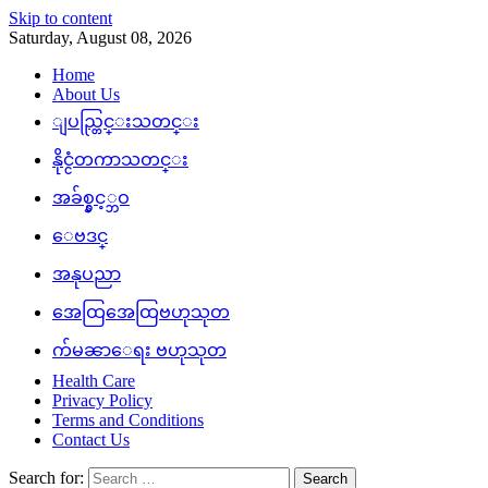
Skip to content
Saturday, August 08, 2026
Home
About Us
ျပည္တြင္းသတင္း
နိုင္ငံတကာသတင္း
အခ်စ္နွင့္ဘဝ
ေဗဒင္
အနုပညာ
အေထြအေထြဗဟုသုတ
က်မၼာေရး ဗဟုသုတ
Health Care
Privacy Policy
Terms and Conditions
Contact Us
Search for: