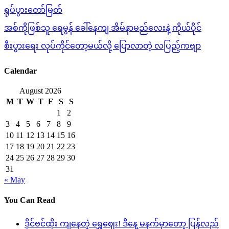
ရုပ်ပွားတော်မြတ်
အစ်ကိုဖြစ်သူ ရေမွန် ခေါ်နေကျ အိမ်နာမည်လေးနဲ့ ကိုယ်ပိုင်
စီးပွားရေး လုပ်ကိုင်တော့မယ်လို့ ပြောလာတဲ့ လပြည့်ကဗျာ
Calendar
August 2026
M
T
W
T
F
S
S
1
2
3
4
5
6
7
8
9
10
11
12
13
14
15
16
17
18
19
20
21
22
23
24
25
26
27
28
29
30
31
« May
You Can Read
ဒိုင်ဗင်ထိုး ကျနေတဲ့ ရွှေဈေး! ဒီနေ့ မနက်မှာတော့ ပြန်လည်