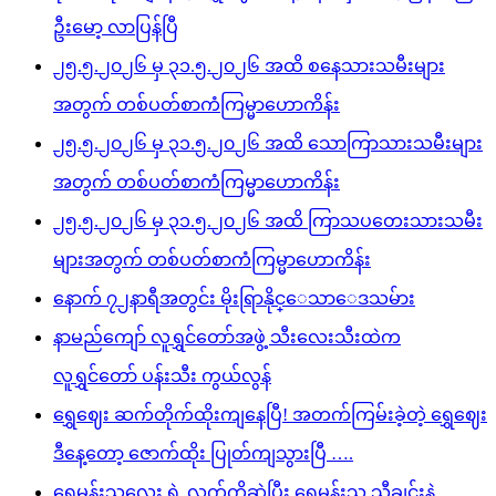
ဦးမော့ လာပြန်ပြီ
၂၅.၅.၂၀၂၆ မှ ၃၁.၅.၂၀၂၆ အထိ စနေသားသမီးများ
အတွက် တစ်ပတ်စာကံကြမ္မာဟောကိန်း
၂၅.၅.၂၀၂၆ မှ ၃၁.၅.၂၀၂၆ အထိ သောကြာသားသမီးများ
အတွက် တစ်ပတ်စာကံကြမ္မာဟောကိန်း
၂၅.၅.၂၀၂၆ မှ ၃၁.၅.၂၀၂၆ အထိ ကြာသပတေးသားသမီး
များအတွက် တစ်ပတ်စာကံကြမ္မာဟောကိန်း
နောက် ၇၂နာရီအတွင်း မိုးရြာနိုင္ေသာေဒသမ်ား
နာမည်ကျော် လူရွှင်တော်အဖွဲ့ သီးလေးသီးထဲက
လူရွှင်တော် ပန်းသီး ကွယ်လွန်
ရွှေဈေး ဆက်တိုက်ထိုးကျနေပြီ! အတက်ကြမ်းခဲ့တဲ့ ရွှေဈေး
ဒီနေ့တော့ ဇောက်ထိုး ပြုတ်ကျသွားပြီ ….
ရွှေမန်းသူလေး ရဲ့ လက်ကိုဆွဲပြီး ရွှေမန်းသူ သီချင်းနဲ့