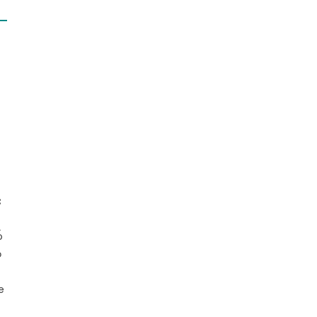
း
်
်
့
e