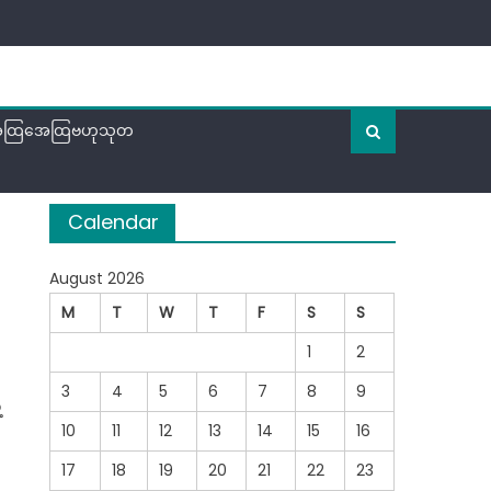
ထြအေထြဗဟုသုတ
Calendar
August 2026
M
T
W
T
F
S
S
1
2
3
4
5
6
7
8
9
့
10
11
12
13
14
15
16
17
18
19
20
21
22
23