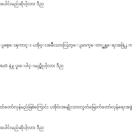
ူးပေါင်းမည်ဆိုပါ့လား ဒီည
တို့
က
NUG
နဲ့
ပူးပေါင်း
မည်
ေတာ္လွန္မည္ျဖစ္ေၾကာင္း ပအိုဝ္းအမ်ိဳးသားလြတ္ေျမာက္ေတာ္လွန္ေရးအဖြဲ႕ 
G နဲ႔ ပူးေပါင္းမည္ဆိုပါ့လား ဒီည
်တော်လှန်မည်ဖြစ်ကြောင်း ပအိုဝ်းအမျိုးသားလွတ်မြောက်တော်လှန်ရေးအဖွဲ
ူးပေါင်းမည်ဆိုပါ့လား ဒီည