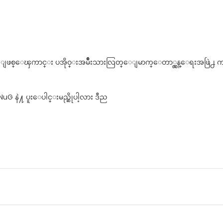
ေတာ္လွန္မည္ျဖစ္ေၾကာင္း ပအိုဝ္းအမ်ိဳးသားလြတ္ေျမာက္ေတာ္လွန္ေရးအဖြဲ႕ 
G နဲ႔ ပူးေပါင္းမည္ဆိုပါ့လား ဒီည