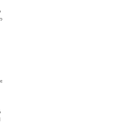
်
းက
။
ား
ိ
ါ