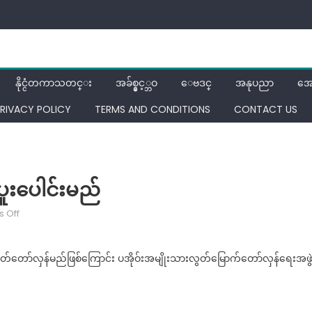
နိုင္ငံတကာသတင္း
အခ်စ္နွင့္ဘဝ
ေဗဒင္
အနုပညာ
အေ
RIVACY POLICY
TERMS AND CONDITIONS
CONTACT US
ပူးပေါင်းမည်
on
 Off
အေ
အေ
်တော်လှန်မည်ဖြစ်ကြောင်း ပအိုဝ်းအမျိုးသားလွတ်မြောက်တော်လှန်ရေးအဖွဲ
နဲ့
ပ
အို
ဝ်း