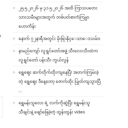
၂၅.၅.၂၀၂၆ မှ ၃၁.၅.၂၀၂၆ အထိ ကြာသပတေး
သားသမီးများအတွက် တစ်ပတ်စာကံကြမ္မာ
ဟောကိန်း
က
နောက် ၇၂နာရီအတွင်း မိုးရြာနိုင္ေသာေဒသမ်ား
နာမည်ကျော် လူရွှင်တော်အဖွဲ့ သီးလေးသီးထဲက
လူရွှင်တော် ပန်းသီး ကွယ်လွန်
ရွှေဈေး ဆက်တိုက်ထိုးကျနေပြီ! အတက်ကြမ်းခဲ့
တဲ့ ရွှေဈေး ဒီနေ့တော့ ဇောက်ထိုး ပြုတ်ကျသွားပြီ
….
ရွှေမန်းသူလေး ရဲ့ လက်ကိုဆွဲပြီး ရွှေမန်းသူ
သီချင်းနဲ့ ဖျော်ဖြေခဲ့တဲ့ ထွန်းထွန်း video