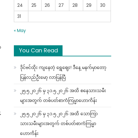
24
25
26
27
28
29
30
31
« May
က
You Can Read
ဒိုင်ဗင်ထိုး ကျနေတဲ့ ရွှေဈေး! ဒီနေ့ မနက်မှာတော့
ပြန်လည်ဦးမော့ လာပြန်ပြီ
၂၅.၅.၂၀၂၆ မှ ၃၁.၅.၂၀၂၆ အထိ စနေသားသမီး
များအတွက် တစ်ပတ်စာကံကြမ္မာဟောကိန်း
့
၂၅.၅.၂၀၂၆ မှ ၃၁.၅.၂၀၂၆ အထိ သောကြာ
သားသမီးများအတွက် တစ်ပတ်စာကံကြမ္မာ
ဟောကိန်း