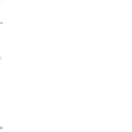
ေ
း
်
ား