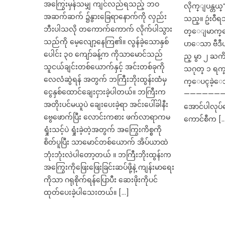
အကြွေးမှန်သမျှ ကျင်လည်ရသည့် ဘဝ
လိုက္ျပန္တ
အဆက်ဆက် ၌နွားခြေရာနောက်ကို လှည်း
သည္။ ဥဴးဝီ
ဘီးပါသလို တကောက်ကောက် လိုက်ပါသွား
တ္ေျမာက္
သည်ကို မေ့လျော့နေကြ၏။ လွန်ခဲ့သောနှစ်
ပာေသာ ဗီဒီယ
ပေါင်း ၃၀ ကျော်ခန့်က ကိုသာမောင်သည်
ည္ မွာ ၂ ႀကိမ
သူငယ်ချင်းတစ်ယောက်နှင့် အင်းတစ်ခုကို
သဂုတ္ ၁ ရ
လေလံဆွဲရန် အတွက် ဘကြီးဘိုးထွန်းထံမှ
က္ေပၚခဲ့ေ
ငွေနှစ်ထောင်ချေးငှားခဲ့ပါတယ်။ ဘကြီးက
———————- စစ
အတိုးပင်မယူပဲ ချေးပေးခဲ့ရာ အင်းပေါ်ခါနီး
အောင်ပါလုပ်န
ဗွေဖောက်ပြီး လောင်းကစား ဖက်လာရာကမ
ကောင်စီက [
ရှုံးသင့်ပဲ ရှုံးခဲ့တဲ့အတွက် အကြွေးကိစ္စကို
စိတ်ပူပြီး သာမောင်တစ်ယောက် အိပ်ယာထဲ
ဘုံးဘုံးလဲပါတော့တယ် ။ ဘကြီးဘိုးထွန်းက
အကြွေးကိုဖြေးဖြေးခြင်းဆပ်ဖို့နဲ့ ကျန်းမာရေး
ကိုသာ ဂရုစိုက်ရန်ပြောပီး ဆေးဖိုးကိုပင်
ထုတ်ပေးခဲ့ပါသေးတယ်။ […]