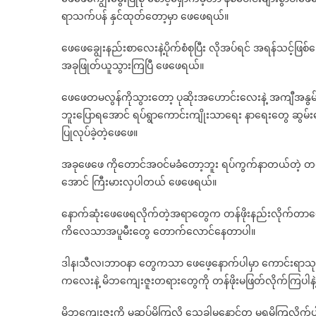
ရာသက်ပန် နှင်ထုတ်တော့မှာ ဖေဖေရယ်။
ဖေဖေချွေးနည်းစာလေးနဲ့ပိုက်စံစုပြီး လိုအပ်ရင် အရန်သင့
အခုဖြုတ်ယူသွားကြပြီ ဖေဖေရယ်။
ဖေဖေတမလွန်ကိုသွားတော့ ပုဆိုးအဟောင်းလေးနဲ့ အကျီအနွ
ဘူးပြောရအောင် ရပ်ရွာကောင်းကျိုးသာရေး နာရေးတွေ ဆွမ
ပြုလုပ်ခဲ့တဲ့ဖေဖေ။
အခုဖေဖေ ကိုတောင်အဝင်မခံတော့ဘူး ရပ်ကွက်နာတယ်တဲ့ တရာ
အောင် ကြီးမားလှပါတယ် ဖေဖေရယ်။
နောက်ဆုံးဖေဖေရလိုက်တဲ့အရာတွေက တန်ဖိုးနည်းလိုက်တ
ကိလေသာအပူမီးတွေ တောက်လောင်နေတာပါ။
ဒါန၊သီလ၊ဘာဝနာ တွေကသာ ဖေဖေ့နောက်ပါမှာ ကောင်းရာသုဂတိမှ
ကလေးနဲ့ မိဘကျေးဇူးတရားတွေကို တန်ဖိုးမဖြတ်လိုက်ကြပါနဲ့
မိဘကျေးဇူးကို မဆပ်မိကြလို့ သေခါမှနောင်တ မရမိကြလိုက်ပ