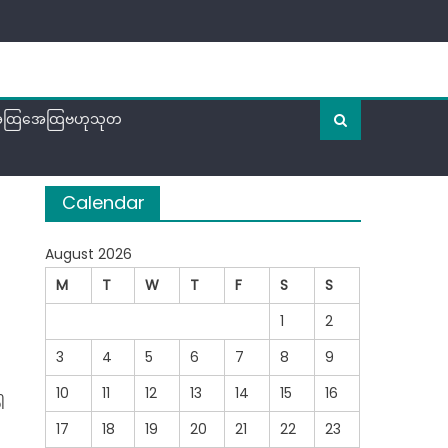
ထြအေထြဗဟုသုတ
Calendar
August 2026
M
T
W
T
F
S
S
1
2
3
4
5
6
7
8
9
10
11
12
13
14
15
16
ါ
17
18
19
20
21
22
23