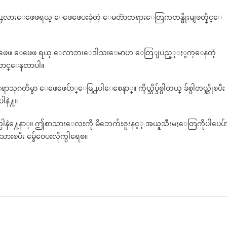
ားရဲ႕လားေဖေဖရယ္ ေဖေဖေပးခဲ့တဲ့ ေမတၱာတရားေတြကတန္ဖိုးမျဖတ္နိင္ေ
ုက္တာေဖေဖ ေဖေဖ ရယ္ ေလာဘ၊ေဒါသ၊ေမာဟ ေတြျပည့္ႏွက္ေနတဲ့
င္ေနတာပါ။
မွာ ေဖေဖေပ်ာ္ေမြ႕ပါေစေနာ္။ ကိုယ္သိပ္ခ်စ္ပါတယ္ ခ်စ္ပါတယ္ဆိုၿပီး
ပါနဲ႔။
က္ပါနဲ႔ေနာ္။ ဤစာသားေလးကို မိဘေက်းဇူးနင့္ အယူသီးမႈေတြကိုပါပေပ်
ၿပီး မွ်ေဝေပးလိုက္ပါရေစ။