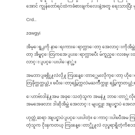
အောင် ကျွန်တော်ရင်ထဲကခံစားချက်လေးနဲ့အတူ ရေးသားပြီး 
Crd…
zawgyi
အိမ္ေရွ႕ကို နာေရးကားေရာက္လာေတာ့ အေလာင္းကိုအိမ္ထ
တာ့ အိမ္ရွင္ေတြကအေျပးေရာက္လာၿပီး မ်က္ရည္ေလးစမ္းတမ
လာင္းျပင္ေပးပါေနာ္တဲ့။
အမဘာျဖစ္လို႔လဲလို႔ ကြၽန္ေတာ္ကေမးလိုက္ေတာ့ ဟိုေလ
တြခိုက္တက္တယ္တဲ့။ ၿပီးေတာ့ရပ္ကြက္ကလဲမႀကိဳက္ဘူး ရပ္ကြက္နာတယ္တဲ့
ေဟာဗ်ာဒါနဲ႔အမ အခုေသတဲ့သူက အမနဲ႔ ဘာေတာ္လဲ လို႔ေမ
အမအေဖလား ဒါဆိုအိမ္ထဲ အေလာင္း မျပင္ဘူး အျပင္မွာပဲ အေလ
ဟုတ္ကဲ့ဆရာ အျပင္မွာပဲျပင္ေပးပါတဲ့။ ေကာင္းပါၿပီအမ ကြ
တဲ့သူက ငိုၾကတယ္ ကြၽန္ေတာ္တို႔လဲ လုပ္စရာရွိတဲ့ကိစၥ