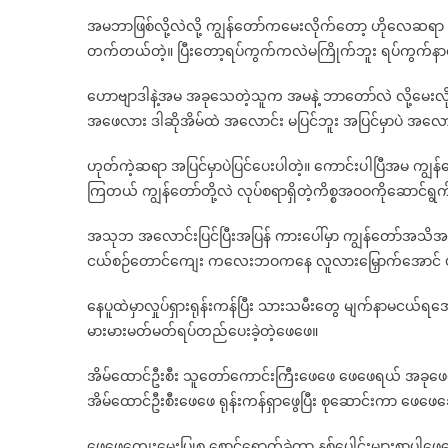
အမဘာဖြစ်လို့လဲလို့ ကျွန်တော်ကမေးလိုက်တော့ ဟိုလေဆရာ 
တက်တယ်တဲ့။ ပြီးတော့ရပ်ကွက်ကလဲမကြိုက်ဘူး ရပ်ကွက်န
ဟောဗျာဒါနဲ့အမ အခုသေတဲ့သူက အမနဲ့ ဘာတော်လဲ လို့မေးလ
အဖေလား ဒါဆိုအိမ်ထဲ အလောင်း မပြင်ဘူး အပြင်မှာပဲ အလေ
ဟုတ်ကဲ့ဆရာ အပြင်မှာပဲပြင်ပေးပါတဲ့။ ကောင်းပါပြီအမ ကျွန်တေ
ကြတယ် ကျွန်တော်တို့လဲ လုပ်စရာရှိတဲ့ကိစ္စအဝဝကိုဆောင်ရွက်ပ
အသုဘ အလောင်းပြင်ပြီးအပြန် ကားပေါ်မှာ ကျွန်တော်အသိအမ
ငယ်စဉ်တောင်ကျေး ကလေးဘဝကနေ လူလားမြှောက်အောင် ပညာတက်
နေပူထဲမှာလှုပ်ရှားရုန်းကန်ပြီး သားသမီးတွေ မျက်နာမငယ်ရအေ
မားမားမတ်မတ်ရပ်တည်ပေးခဲ့တဲ့ဖေဖေ။
အိမ်ထောင်ဦးစီး သူတော်ကောင်းကြီးဖေဖေ ဖေဖေရယ် အခုဖ
အိမ်ထောင်ဦးစီးဖေဖေ ရုန်းကန်ရှာဖွေပြီး စုဆောင်းကာ ဖေဖေ
ဖေဖေကျွေးမွေးပြုစု စောင့်ရှောက်ခဲ့တာ နစ်ပေါင်းများစ