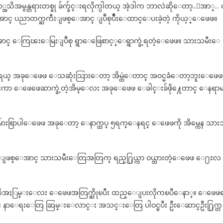
မွန္တရားတစ္ခု ခ်က္ခ်င္းရလိုက္ပါတယ္ အဲ့ဒါက ဘာလဲဆိုေတာ့..ေအာ္… 
ညာတက္ႀကီးျဖစ္ေအာင္ ျပဳစုပ်ိဳးေထာင္ေပးခဲ့တဲ့ ကိုယ့္ေဖေဖ။
္ရေအာင္ ေကြၽးေမြးျပဳစု ရွာေဖြေစာင့္ေရွာက္ခဲ့ရတဲ့ေဖေဖ။ သားသမီးေ
 အခုေဖေဖ ေသဆုံးသြားေတာ့ အိမ္ထဲေတာင္ အဝင္မခံေတာ့ဘူးေဖေ
င္းကာ ေဖေဖေဆာက္ခဲ့တဲ့အိမ္ေလး အခုေဖေဖ ေခါင္းခ်ဖို႔ေတာင္ ေနရာ
်ားစြာပါေဖေဖ အခုေတာ့ ေနာက္ထပ္ ၅ရက္ေနရင္ ေဖေဖကို အိမ္ကေန သာ
န္သင့္ျဖစ္ေအာင္ သားသမီးေတြအတြက္ ရည္႐ြယ္ကာ ဝယ္ထားတဲ့ေဖေဖ ေ႐ႊလ
က်ီအႏြမ္းေလး ေဖေဖအတြက္ဆိုၿပီး ထည့ေျပးလိုကၿပီေနာ္။ ေဖေဖ
ာေရး နာေရးေတြ ဆြမ္းေလာင္း အသင္းေတြ ပါဝင္ၿပီး ဦးေဆာင္ဦး႐ြက္တ