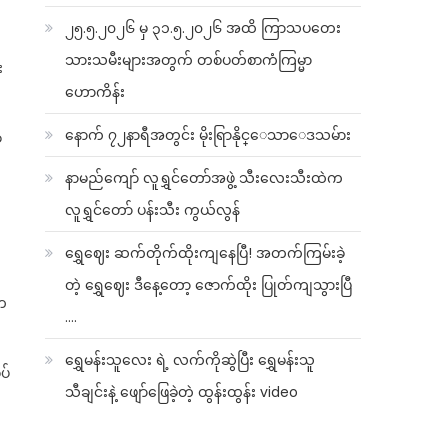
၂၅.၅.၂၀၂၆ မှ ၃၁.၅.၂၀၂၆ အထိ ကြာသပတေး
သားသမီးများအတွက် တစ်ပတ်စာကံကြမ္မာ
း
ဟောကိန်း
နောက် ၇၂နာရီအတွင်း မိုးရြာနိုင္ေသာေဒသမ်ား
ံ
နာမည်ကျော် လူရွှင်တော်အဖွဲ့ သီးလေးသီးထဲက
လူရွှင်တော် ပန်းသီး ကွယ်လွန်
ရွှေဈေး ဆက်တိုက်ထိုးကျနေပြီ! အတက်ကြမ်းခဲ့
တဲ့ ရွှေဈေး ဒီနေ့တော့ ဇောက်ထိုး ပြုတ်ကျသွားပြီ
က
….
ရွှေမန်းသူလေး ရဲ့ လက်ကိုဆွဲပြီး ရွှေမန်းသူ
ပ်
သီချင်းနဲ့ ဖျော်ဖြေခဲ့တဲ့ ထွန်းထွန်း video