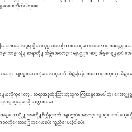
မျှဝေပေးလိုက်ပါရစေ။
ဲသြင္းမယ္ လုပ္စရာရွိတာလုပ္မယ္ေပါ့ ကားေပၚကေနအေလာင္းခ်မယ္လုပ္ေ
္းတမ္းနဲ႔ ဆရာတို႔ အိမ္ထဲအေလာင္း မျပင္ဘူးေနာ္ အိမ္ေရွ႕မွာပဲ အေ
ဆရာ အျပင္မွာေသတဲ့အေလာင္းကို အိမ္ထဲမသြင္းေကာင္းဘူးတဲ့ အိမ္သာ
။
းလိုက္ေတာ့… ဆရာအခုဆုံးသြားတဲ့သူက ကြၽန္မအေဖပါတဲ့။ ေအာ္ဟုတ္က
ာင္းျပင္မယ္ေပါ့ ဟုတ္လားအမ။
ၽန္ေတာ္တို႔ အမတို႔စိတ္တိုင္းက် အျပင္မွာပဲအေလာင္းျပင္ေပးပါမယ္။ ငိ
အဝဝကိုေဆာင္႐ြက္ေပးၿပီး ကူညီေပးခဲ့ပါၿပီ။