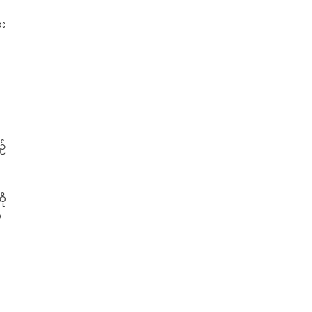
်
ေး
ဉ်
ို
်