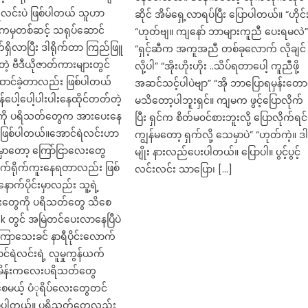
လင်းပဲ ဖြစ်ပါတယ် သူဟာ
ဆိုင် အိမ်ရှေ့လာရပ်ပြီး ပြောပါတယ်။ “ဟိုင်
ကမှတစ်ဆင့် သရုပ်ဆောင်
“ဟုတ်ဗျ။ ကျနော် ဘာများကူညီ ပေးရမလဲ
ှိလာပြီး ဒါရိုက်တာ ကြည်ဖြူ
“ရှင့်ဆီက အကူအညီ တစ်ခုလောက် လိုချင်
းတဲ့ ဗီဒီယိုဇာတ်ကားများတွင်
လို့ပါ” “အိုးဟိုးဟိုး ..သိပ်ရတာပေါ့ ကူညီဖို့
ောင်ခဲ့တာလည်း ဖြစ်ပါတယ်
အဆင်သင့်ပါပဲဗျာ” “အို ဘာပြောရမှန်းတော
ေါ့ပေါ့ပါးပါးနေထိုင်တတ်တဲ့
မသိတော့ပါဘူးရှင်။ ကျမက ဖွင့်ပြောလိုက်
လေးကို ပရိသတ်တွေက အားပေးနေ
ပြီး ရှင်က စိတ်မ၀င်စားဘူးလို့ ပြောလိုက်ရင်
ြစ်ပါတယ်။အောင်ရဲလင်းဟာ
ကျွန်မတော့ ရှက်လို့ သေမှာပဲ” “ဟုတ်ကဲ့။ ဒ
တော့ ကြော်ငြာလေးတွေ
မျိုး နားလည်ပေးပါတယ်။ ပြောပါ။ ပွင့်ပွင့်
က်ရိုက်ကူးနေရတာလည်း ဖြစ်
လင်းလင်း သာပြော၊ […]
ာက်ပိုင်းမှာလည်း သူ့ရဲ့
လေးတွေကို ပရိသတ်တွေ သိစေ
k တွင် အမြဲတင်ပေးလာနေပြီပဲ
ကြာသေးခင် နာရီပိုင်းလောက်
ရဲလင်းရဲ့ လူမှုကွန်ယက်
ာ မိန်းကလေးပရိသတ်တွေ
ေမယ့် ပံုရိပ်လေးတွေတင်
စ်ပါတယ်။ ပရိသတ်တွေလည်း