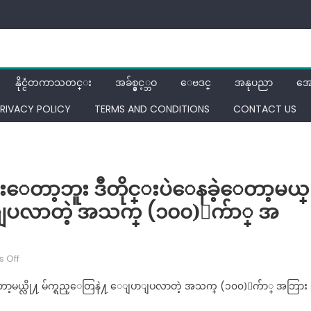
နိုင္ငံတကာသတင္း
အခ်စ္နွင့္ဘဝ
ေဗဒင္
အနုပညာ
အေ
RIVACY POLICY
TERMS AND CONDITIONS
CONTACT US
ေျပးေတာ့ဘူး ဒီတိုင္းပဲေနခဲ့ေတာ့မယ္
ာျပလာတဲ့ အသက္ (၁၀၀)ေက်ာ္ အ
on
 Off
ဒီ
နခဲ့ေတာ့မယ္လို႔ မ်က္ရည္ေတြနဲ႔ ေျပာျပလာတဲ့ အသက္ (၁၀၀)ေက်ာ္ အဘြား
တ
စ္