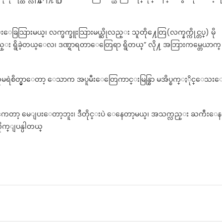
းေခြသြားမယ္၊ လက္ဖက္ခူးသြားမယ္ဆိုလည္း သူတို႔ေတြ(လက္နက္ကိုင္တပ္) မို
လည္း ရွိခဲ့တယ္ေလ၊ ဒဏ္ရာရတာေတြေရာ ရွိတယ္” လို႔ အဘြားကမ္တေယာက္
မရဲစိတ္မွာေတာ့ ေသာက အပူမီးေတြေကာင္းမြန္စြာ မအိပ္စက္ႏိုင္ေသး
ဘြားကေတာ့ မေျပးေတာ့ဘူး၊ ဒီတိုင္းပဲ ေနေတာ့မယ္၊ အသက္လည္း ႀကီးေ
ုက္ျပန္ပါတယ္