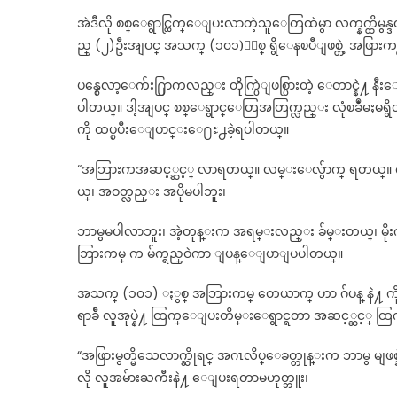
အဲဒီလို စစ္ေရွာင္ထြက္ေျပးလာတဲ့သူေတြထဲမွာ လက္နက္ထိမွန္ဒဏ
ည္ (၂)ဦးအျပင္ အသက္ (၁၀၁)ႏွစ္ ရွိေနၿပီျဖစ္တဲ့ အဖြားကမ
ပန္စေလာ့ေက်း႐ြာကလည္း တိုက္ပြဲျဖစ္ပြားတဲ့ ေတာင္နဲ႔ နီး
ပါတယ္။ ဒါ့အျပင္ စစ္ေရွာင္ေတြအတြက္လည္း လုံၿခဳံမႈမရွိတဲ
ကို ထပ္ၿပီးေျပာင္းေ႐ႊ႕ခဲ့ရပါတယ္။
“အဘြားကအဆင့္ဆင့္ လာရတယ္။ လမ္းေလွ်ာက္ ရတယ္။ ကားနဲ
ယ္၊ အဝတ္လည္း အပိုမပါဘူး၊
ဘာမွမပါလာဘူး၊ အဲ့တုန္းက အရမ္းလည္း ခ်မ္းတယ္၊ မိုးက႐ြ
ဘြားကမ္ က မ်က္ရည္ဝဲကာ ျပန္ေျပာျပပါတယ္။
အသက္ (၁၀၁) ႏွစ္ အဘြားကမ္ တေယာက္ ဟာ ဂ်ပန္ နဲ႔ ကိုလ
ရာခ်ီ လူအုပ္နဲ႔ ထြက္ေျပးတိမ္းေရွာင္ရတာ အဆင့္ဆင့္ 
“အဖြားမွတ္မိသေလာက္ဆိုရင္ အဂၤလိပ္ေခတ္တုန္းက ဘာမွ မျဖ
လို လူအမ်ားႀကီးနဲ႔ ေျပးရတာမဟုတ္ဘူး၊