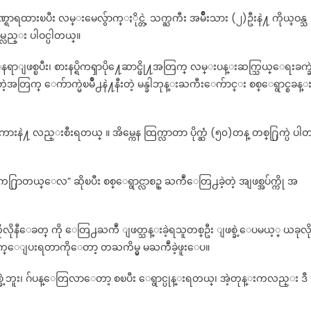
တာ့
္ရာရထားၿပီး လမ္းမေလွ်ာက္ႏိုင္တဲ့ သက္ႀကီး အမ်ိဳးသား (၂)ဦးနဲ႔ ကိုယ္ဝန္သ
မ
ယ္
္လည္း ပါဝင္ပါတယ္။
လို႔
ေနရာျဖစ္ၿပီး၊ စားနပ္ရိကၡာပို႔ေဆာင္ဖို႔အတြက္ လမ္းပန္းဆက္သြယ္ေရးခက္ခ
မ်
က္
့အတြက္ ေက်ာက္မဲၿမိဳ႕နဲ႔နီးတဲ့ မန္ခါဘုန္းႀကီးေက်ာင္း စစ္ေရွာင္စခန္
ရ
ည္ေ
တြ
႔ လည္းစီးရတယ္ ။ အိမ္ကေန ထြက္လာတာ ပိုက္ဆံ (၅၀)တန္ တစ္႐ြက္ပဲ ပါ
နဲ႔
ေျ
ပာျ
ာတယ္ေလ” ဆိုၿပီး စစ္ေရွာင္လာစဥ္ ႀကဳံေတြ႕ခဲ့တဲ့ အျဖစ္အပ်က္ကို အ
ပ
လာ
တဲ့
ိုနီေခတ္ ကို ေတြ႕ႀကဳံ ျဖတ္သန္းခဲ့ရသူတစ္ဦး ျဖစ္ခဲ့ေပမယ့္ ယခုလိ
အ
ထြက္ေျပးရတာကိုေတာ့ တႀကိမ္မွ မႀကဳံခဲ့ဖူးေပ။
သက္
(၁၀၀)ေ
စ္ခဲ့ဘူး၊ ဂ်ပန္ေတြလာေတာ့ စၿပီး ေရွာင္ပုန္းရတယ္၊ အဲ့တုန္းကလည္း ဒီ
က်ာ္
အ