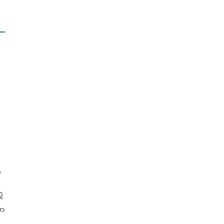
ီ
့
ပါ
တာ