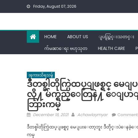
Skip
Friday, August 07, 2026
to
content
HOME
ABOUT US
ျပည္တြင္းသတင္း
က်မၼာေရး ဗဟုသုတ
HEALTH CARE
P
ၾကားသိရသမွ်
ဒီတစ္ခါတိုက္ပြဲထပ္ျဖစ္ရင္ မ
လို႔ မ်က္ရည္ေတြနဲ႔ ေျပ
ဘြားကမ္
Posted
Author
December 18, 2021
Achawlaymyar
Comments
on
ဒီတစ္ခါတိုက္ပြဲထပ္ျဖစ္ရင္ မေျပးေတာ့ဘူး ဒီတိုင္းပဲေ
ကမ္