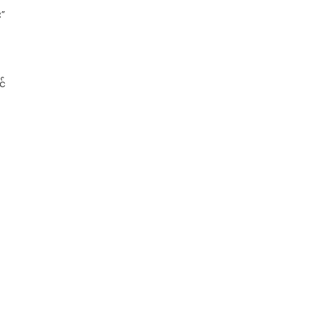
း”
”
င်
ါ