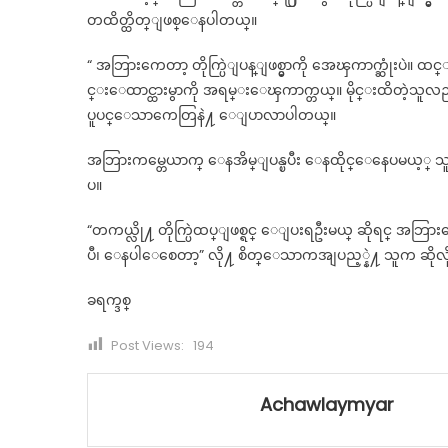
တထိတ္ထိတ္ျဖစ္ေနပါတယ္။
“ အဘြားကေတာ့ တိုက္ပြဲျပန္ျဖစ္မွာကို အေၾကာက္ဆုံးပဲ။ ထင္
င္းေထာင္ထားမွာကို အရမ္းေၾကာက္တယ္။ မိုင္းထိတဲ့သူ
ပူပင္ေသာကေတြနဲ႔ ေျပာလာပါတယ္။
အဘြားကမ္တေယာက္ ေနအိမ္ျပန္ၿပီး ေနထိုင္ေနေပမယ့္ သူ
ပ။
“တကယ္လို႔ တိုက္ပြဲထပ္ျဖစ္ရင္ ေျပးရဦးမယ္ ဆိုရင္ အ
ပီ၊ ေနပါေစေတာ့” လို႔ စိတ္ေသာကအျပည့္နဲ႔ သူက ဆိုလိ
ခရက္ဒစ္
Post Views:
194
Achawlaymyar