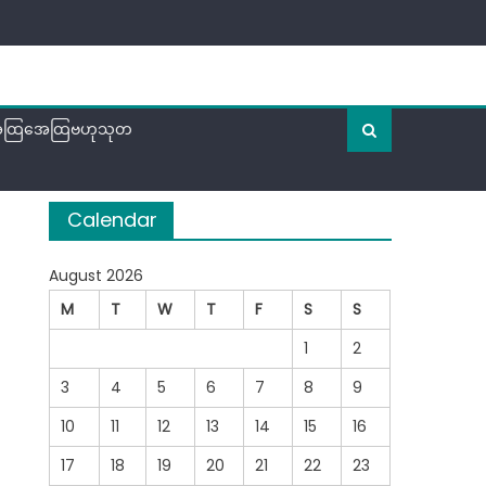
ထြအေထြဗဟုသုတ
Calendar
August 2026
M
T
W
T
F
S
S
1
2
3
4
5
6
7
8
9
10
11
12
13
14
15
16
17
18
19
20
21
22
23