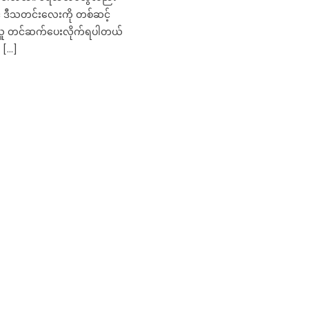
ာင် ဒီသတင်းလေးကို တစ်ဆင့်
ယူ တင်ဆက်ပေးလိုက်ရပါတယ်
 […]