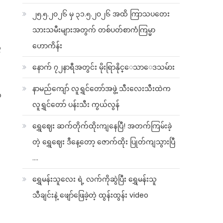
၂၅.၅.၂၀၂၆ မှ ၃၁.၅.၂၀၂၆ အထိ ကြာသပတေး
သားသမီးများအတွက် တစ်ပတ်စာကံကြမ္မာ
ဟောကိန်း
ဲ
း
နောက် ၇၂နာရီအတွင်း မိုးရြာနိုင္ေသာေဒသမ်ား
နာမည်ကျော် လူရွှင်တော်အဖွဲ့ သီးလေးသီးထဲက
တ
လူရွှင်တော် ပန်းသီး ကွယ်လွန်
ရွှေဈေး ဆက်တိုက်ထိုးကျနေပြီ! အတက်ကြမ်းခဲ့
တဲ့ ရွှေဈေး ဒီနေ့တော့ ဇောက်ထိုး ပြုတ်ကျသွားပြီ
….
ု
ရွှေမန်းသူလေး ရဲ့ လက်ကိုဆွဲပြီး ရွှေမန်းသူ
သီချင်းနဲ့ ဖျော်ဖြေခဲ့တဲ့ ထွန်းထွန်း video