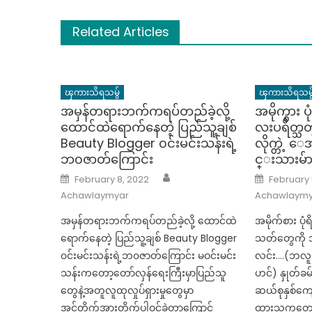
Related Articles
ၾကားသိရသမွ်
ၾကားသိရသမွ
အမှန်တရားဘက်ကရပ်တည်ခဲ့လို့
အမိုက္စား 
ထောင်ထဲရောက်နေတဲ့ ပြည်သူ့ချစ်
လးပရိတ္သ
Beauty Blogger ၀င်းမင်းသန်းရဲ့
လိုက္တဲ့ 
ဘ၀ဇာတ်ကြောင်း
င္းသားမ်ာ
Author
Posted
Posted
February 8, 2022
February 
on
on
Achawlaymyar
Achawlaymy
အမှန်တရားဘက်ကရပ်တည်ခဲ့လို့ ထောင်ထဲ
အမိုက်စား ပုံ
ရောက်နေတဲ့ ပြည်သူ့ချစ် Beauty Blogger
သတ်တွေကို အ
၀င်းမင်းသန်းရဲ့ဘ၀ဇာတ်ကြောင်း မဝင်းမင်း
လင်း….(ဘလူးမ
သန်းကတော့တော်လှန်ရေးကြီးမှာပြည်သူ
ဟင်) နှုတ်ခမ
တွေနဲ့အတူလူထုလှုပ်ရှားမှုတွေမှာ
ဆယ်စုနှစ်ကျေ
အင်တိုက်အားတိုက်ပါဝင်ခဲ့တာကြောင့်
ထားသူကတော့