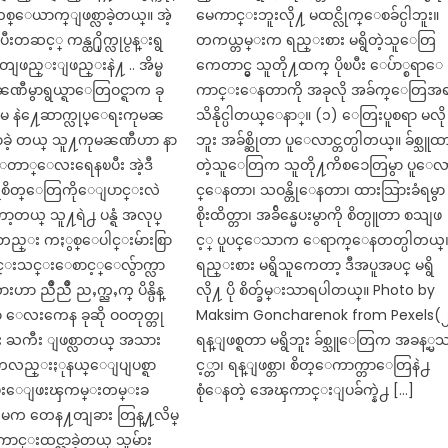
္ေယာက္ျဖစ္လာခဲ့တယ္။ အဲ့
မေကာင္းဘူးလို႔ မထင္လိုက္ေစခ်င္ပါဘူး။
တဆင့္ ကန္ထ႐ိုက္လုပ္ငန္းရွ
တကယ္တမ္းက ရည္းစား မရွိတဲ့သူေတြ
 တျဖည္းျဖည္းနဲ႔ .. အိမ္ၿ
ကေတာင္မွ သူတို႔ထက္ ပိုၿပီး ေပ်ာ္စရာေ
ီမွာရွယ္ရာေတြဝင္ရာက ခု
ကာင္းေနတာကို အခုလို အခ်က္ေတြအ
ေျမ နဲ႔ေဆာက္လုပ္ေရးကုမၼ
သိနိုင္ပါတယ္ေနာ္။ (၁) ေတြးပူစရာ မလို
ျဖစ္လာခဲ့ တယ္ သူ႔ကုမၼဏီဟာ နာ
ဘူး အခ်စ္ဆိုတာ ပူေလာင္တတ္ပါတယ္။ ခ်စ္သူထ
ာ္ေလးရေနၿပီး အဲ့ဒီ
တဲ့သူေတြက သူတို႔ကိစၥေတြမွာ ပူေလ
စိတ္ေတြကိုေျပာင္းလဲ
င္ေနတာ၊ သဝန္တိုေနတာ၊ ထားသြားခံရမွာ
တယ္ သူ႔ရဲ႕ ပန္ရံ အလုပ္
စိုးထိတ္တာ၊ အခ်ိန္မေပးမွာကို စိတ္ပူတာ စသျဖ
္း ကႏွစ္ေပါင္းမ်ားစြာ
င့္ ပူပင္ေသာက ေရာက္ေနတတ္ပါတယ္
္းသင္းေစာင့္ေလွ်ာက္လာ
ရည္းစား မရွိသူကေတာ့ ဒီအပူအပင္ မရွိ
းဟာ ညိဳညိဳ ညႇက္ညႇက္ ပိန္ပိန္
လို႔ ပို စိတ္ခ်မ္းသာရပါတယ္။ Photo by
်ာ ေလးကေန ခုဆို ဝဝတုတ္တု
Maksim Goncharenok from Pexels(
တူး ႀကီး ျဖစ္လာတယ္ အသား
ရန္ျဖစ္ရတာ မရွိဘူး ခ်စ္သူေတြက အခန့္မ
လည္းႏုနယ္ေျပျပစ္ရာ
င့္တာ၊ ရန္ျဖစ္တာ၊ စိတ္ေကာက္တာေတြနဲ႕
းေျဖးၾကမ္းတမ္းခ
စုံေနတဲ့ အေၾကာင္းျပခ်က္နဲ႕ […]
မက တေန႔တျခား တြန္႔လိမ္
္းထင္လာခဲ့တယ္ သူမ်ား