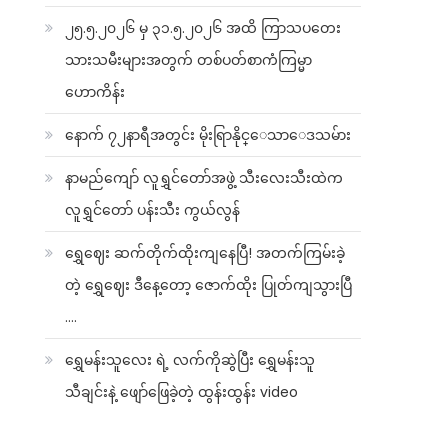
၂၅.၅.၂၀၂၆ မှ ၃၁.၅.၂၀၂၆ အထိ ကြာသပတေး
သားသမီးများအတွက် တစ်ပတ်စာကံကြမ္မာ
ဟောကိန်း
နောက် ၇၂နာရီအတွင်း မိုးရြာနိုင္ေသာေဒသမ်ား
နာမည်ကျော် လူရွှင်တော်အဖွဲ့ သီးလေးသီးထဲက
လူရွှင်တော် ပန်းသီး ကွယ်လွန်
ရွှေဈေး ဆက်တိုက်ထိုးကျနေပြီ! အတက်ကြမ်းခဲ့
တဲ့ ရွှေဈေး ဒီနေ့တော့ ဇောက်ထိုး ပြုတ်ကျသွားပြီ
….
ရွှေမန်းသူလေး ရဲ့ လက်ကိုဆွဲပြီး ရွှေမန်းသူ
သီချင်းနဲ့ ဖျော်ဖြေခဲ့တဲ့ ထွန်းထွန်း video