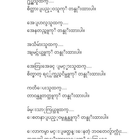
႐ုပ္လွသူထက္……
စိတ္ထားျပည့္ဝသူကုိ တန္ဖုိးထားပါ။
အေျပာလွသူထက္……
အေနတည္သူကုိ တန္ဖုိးထားပါ။
အသိမ်ားသူထက္……
အျမင္က်ယ္သူကုိ တန္ဖုိးထားပါ။
အေတြးအေခၚ ျမင့္မားသူထက္……
စိတ္ဓာတ္ ရင့္က်က္တည္ၿငိမ္သူကုိ တန္ဖုိးထားပါ။
ကတိေပးသူထက္……
တာဝန္ယူတတ္သူကုိ တန္ဖုိးထားပါ။
ခ်မ္းသာႂကြယ္သူထက္……
ေစတနာျပည့္ဝမွန္ကန္သူကုိ တန္ဖုိးထားပါ။
ေလာကမွာ မင္းျဖတ္သန္းေနတဲ့ ဘဝတေလ်ွာက္လုံး……