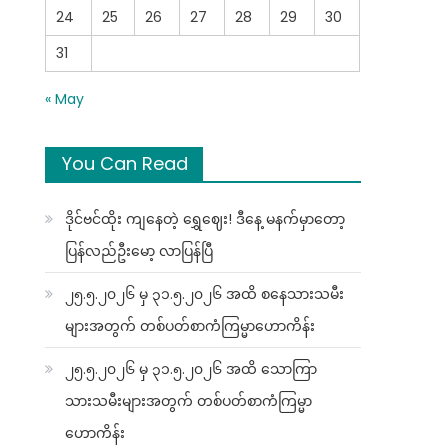
24
25
26
27
28
29
30
31
« May
You Can Read
ဒိုင်ဗင်ထိုး ကျနေတဲ့ ရွှေဈေး! ဒီနေ့ မနက်မှာတော့
ပြန်လည်ဦးမော့ လာပြန်ပြီ
၂၅.၅.၂၀၂၆ မှ ၃၁.၅.၂၀၂၆ အထိ စနေသားသမီး
များအတွက် တစ်ပတ်စာကံကြမ္မာဟောကိန်း
၂၅.၅.၂၀၂၆ မှ ၃၁.၅.၂၀၂၆ အထိ သောကြာ
သားသမီးများအတွက် တစ်ပတ်စာကံကြမ္မာ
ဟောကိန်း