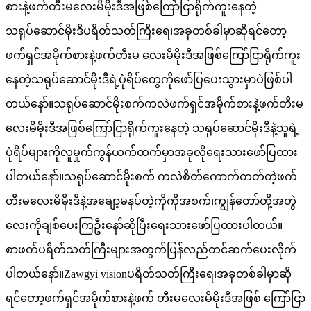
စားနဲ့ဖက်တီးမလေးမိမိုးဒီအဖြစ်ကြော်ငြာရိုက်ကူးနေတဲ့
သရုပ်ဆောင်မိုးဒီပရိတ်သတ်ကြီးရေ၊အခုတစ်ခါမှာဆိုရင်တော့
ဖက်ရှင်အမိုက်စားနဲ့ဖက်တီးမ လေးမိမိုးဒီအဖြစ်ကြော်ငြာရိုက်ကူး
နေတဲ့သရုပ်ဆောင်မိုးဒီရဲ့ပုံရိပ်တွေကိုဖော်ပြပေးသွားမှာပဲဖြစ်ပါ
တယ်နော်။သရုပ်ဆောင်မိုးစက်ကလဲဖက်ရှင်အမိုက်စားနဲ့ဖက်တီးမ
လေးမိမိုးဒီအဖြစ်ကြော်ငြာရိုက်ကူးနေတဲ့ သရုပ်ဆောင်မိုးဒီနဲ့သူရဲ့
ပုံရိပ်များကိုလူမှုက်ကွန်ယက်ထက်မှာအခုလိုရေးသားဖော်ပြထား
ပါတယ်နော်။သရုပ်ဆောင်မိုးစက် ကလဲစိတ်ကောက်တတ်တဲ့ဖက်
တီးမလေးမိမိုးဒီနဲ့အချော့မနပ်တဲ့ကိုကိုအစက်၊ကျွန်တော်တို့အတွဲ
လေးကိုချစ်ပေးကြဦးနော်ဆိုပြီးရေးသားဖော်ပြထားပါတယ်။
စာဖတ်ပရိတ်သတ်ကြီးများအတွက်ပြန်လည်တင်ဆက်ပေးလိုက်
ပါတယ်နော်။Zawgyi visionပရိတ်သတ်ကြီးရေ၊အခုတစ်ခါမှာဆို
ရင်တော့ဖက်ရှင်အမိုက်စားနဲ့ဖက် တီးမလေးမိမိုးဒီအဖြစ် ကြော်ငြာ