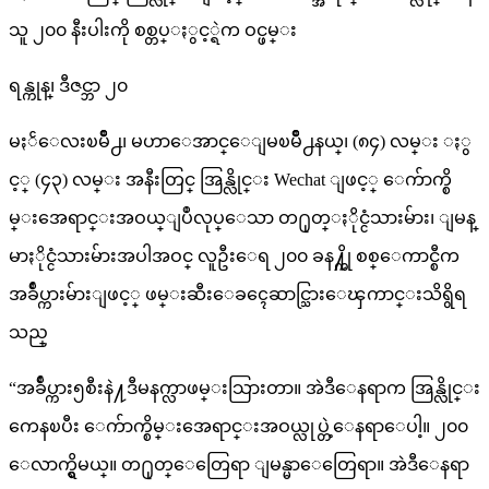
သူ ၂၀၀ နီးပါးကို စစ္တပ္ႏွင့္ရဲက ဝင္ဖမ္း
ရန္ကုန္၊ ဒီဇင္ဘာ ၂၀
မႏၲေလးၿမိဳ႕၊ မဟာေအာင္ေျမၿမိဳ႕နယ္၊ (၈၄) လမ္း ႏွ
င့္ (၄၃) လမ္း အနီးတြင္ အြန္လိုင္း Wechat ျဖင့္ ေက်ာက္စိ
မ္းအေရာင္းအဝယ္ျပဳလုပ္ေသာ တ႐ုတ္ႏိုင္ငံသားမ်ား၊ ျမန္
မာႏိုင္ငံသားမ်ားအပါအဝင္ လူဦးေရ ၂၀၀ ခန႔္ကို စစ္ေကာင္စီက
အခ်ဳပ္ကားမ်ားျဖင့္ ဖမ္းဆီးေခၚေဆာင္သြားေၾကာင္းသိရွိရ
သည္
“အခ်ဳပ္ကား၅စီးနဲ႔ဒီမနက္လာဖမ္းသြားတာ။ အဲဒီေနရာက အြန္လိုင္း
ကေနၿပီး ေက်ာက္စိမ္းအေရာင္းအဝယ္လုပ္တဲ့ေနရာေပါ့။ ၂၀၀
ေလာက္ရွိမယ္။ တ႐ုတ္ေတြေရာ ျမန္မာေတြေရာ။ အဲဒီေနရာ