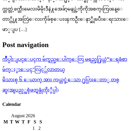
က္တတ္တဲ့ဖက္တီးမေလးမိမိုးဒီနဲ႔အေခ်ာ့မနပ္တဲ့ကိုကိုအစက္၊ကြၽန္ေ
တာ္တို႔အတြဲေလးကိုခ်စ္ေပးၾကဦးေနာ္ဆိုၿပီးေရးသားေ
ဖာ္ျပ […]
Post navigation
က်ဳပ္ပါးျပင္ေပၚက မ်က္ရည္ေပါက္ေတြ မရည္႐ြယ္ဘဲ”ေရခံစာ
မ်က္ႏွာေပၚ”လြင့္က်လာတယ္
မိသားစု ၆ ေယာက္ အား ကယ္တင္ခဲ့ေသာ ႐ုပ္ပြားေတာ္ တစ္
ဆူ(အျပည့္အစုံဖတ္ရန္ပုံကိုႏွိပ္ပါ)
Calendar
August 2026
M
T
W
T
F
S
S
1
2