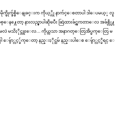
႐ူးမိုက္မိုက္ခ်စ္မိေနျခင္းက ကိုယ့္ကို နာက်င္ေစတာပါ ဒါေပမယ့္ လူ
 တစ္ေန႔ေတာ့ နားလည္မွာပါဆိုၿပီး ဆြဲထားခ်င္ၾကတာေလ အခ်စ္လို႔
သြားမလဲ မသိႏိုင္ဘူးေလ… ကိုယ္ကသာ အနာဂတ္ေတြအိပ္မက္ေတြ မ
္ပါ ေမွ်ာ္လင့္ခ်က္ေတာ့ နည္းႏိုင္သမ် နည္းပါေစ ေမွ်ာ္လင့္မိရင္ ေ