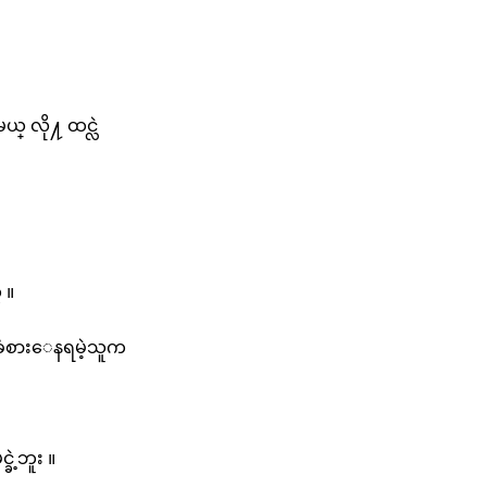
ယ္ လို႔ ထင္လဲ
 ။
ခံစားေနရမဲ့သူက
ခဲ့ဘူး ။