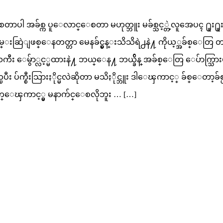
ာက်င္ေစတာပါ အခ်စ္က ပူေလာင္ေစတာ မဟုတ္ဘူး မခ်စ္သင့္တဲ့လူအေပၚ ႐ူး
းတမ္းဆြဲျဖစ္ေနတတ္တာ မေနခ်င္မွန္းသိသိရဲ႕နဲ႔ ကိုယ့္အခ်စ္ေတြ
းႀကီး ေမွ်ာ္လင့္မထားနဲ႔ ဘယ္ေန႔ ဘယ္ခ်ိန္ အခ်စ္ေတြ ေပ်ာက္
ပီး ပ်က္စီးသြားႏိုင္မလဲဆိုတာ မသိႏိုင္ဘူး ဒါေၾကာင့္ ခ်စ္ေတာ့ခ်စ
အတြက္ေၾကာင့္မွ မနာက်င္ေစလိုဘူး … […]