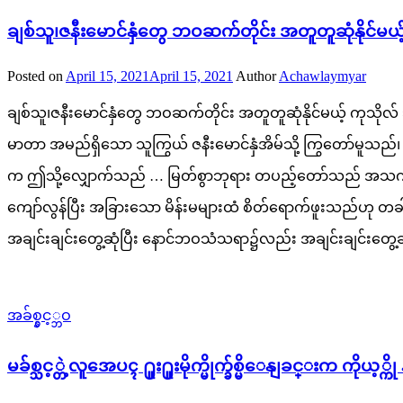
ချစ်သူ၊ဇနီးမောင်နှံတွေ ဘဝဆက်တိုင်း အတူတူဆုံနိုင်မယ်
Posted on
April 15, 2021
April 15, 2021
Author
Achawlaymyar
ချစ်သူ၊ဇနီးမောင်နှံတွေ ဘဝဆက်တိုင်း အတူတူဆုံနိုင်မယ့် ကုသို
မာတာ အမည်ရှိသော သူကြွယ် ဇနီးမောင်နှံအိမ်သို့ ကြွတော်မူသည်၊
က ဤသို့လျှောက်သည် … မြတ်စွာဘုရား တပည့်တော်သည် အသက
ကျော်လွန်ပြီး အခြားသော မိန်းမများထံ စိတ်ရောက်ဖူးသည်ဟု တခါ
အချင်းချင်းတွေ့ဆုံပြီး နောင်ဘဝသံသရာ၌လည်း အချင်းချင်းတွေ့
အခ်စ္နွင့္ဘဝ
မခ်စ္သင့္တဲ့လူအေပၚ ႐ူး႐ူးမိုက္မိုက္ခ်စ္မိေနျခင္းက ကိုယ