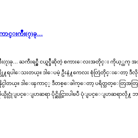
ကာင္းက်ိဳး(၇)ခု…
… ႀကီးရင္မွီ ငယ္ရင္ခ်ီဆိုတဲ့ စကားေလးအတိုင္း ကိုယ့္ထက္ အသက္ႀကီးတဲ့ 
လို႔ရပါေသးတယ္။ ဒါေပမဲ့ ဦးနဲ႔ကေလး စုံတြဲတိုင္းေတာ့ ဒီလို
ဆုံးမနိုင္ပါတယ္။ ဒါေၾကာင့္ ဒီတစ္ေခါက္ေတာ့ ပရိတ္သတ္ေတြအတြက
ယ္ပိုင္ပုံျပင္ေျပာဆရာ ပိုင္ဆိုင္သြားပါၿပီ ပုံျပင္ေျပာဆရာလိ