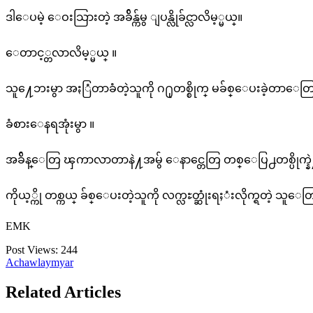
ဒါေပမဲ့ ေဝးသြားတဲ့ အခ်ိန္က်မွ ျပန္လိုခ်င္လာလိမ့္မယ္။
ေတာင့္တလာလိမ့္မယ္ ။
သူ႔ေဘးမွာ အႏြံတာခံတဲ့သူကို ဂ႐ုတစ္စိုက္ မခ်စ္ေပးခဲ့တာေတ
ခံစားေနရအုံးမွာ ။
အခ်ိန္ေတြ ၾကာလာတာနဲ႔အမွ် ေနာင္တေတြ တစ္ေပြ႕တစ္ပိုက္နဲ႔
ကိုယ့္ကို တစ္ကယ္ ခ်စ္ေပးတဲ့သူကို လက္လႊတ္ဆုံးရႈံးလိုက္ရတဲ့ သူေတ
EMK
Post Views:
244
Achawlaymyar
Related Articles