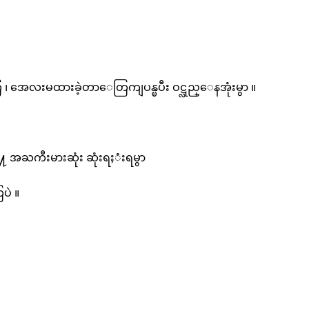
ြ ၊ အေလးမထားခဲ့တာေတြကျပန္ၿပီး ဝဋ္လည္ေနအုံးမွာ ။
 အႀကီးမားဆုံး ဆုံးရႈံးရမွာ
ြပဲ ။