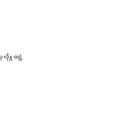
 လို႔ ထင္လဲ