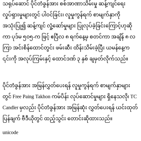
သရုပ်ဆောင် ပိုင်တံခွန်အား စစ်အာဏာသိမ်းမှု ဆန့်ကျင်ရေး
လှုပ်ရှားမှုများတွင် ပါဝင်ခြင်း၊ လူမှုကွန်ရက် စာမျက်နှာကို
အသုံးပြု၍ ဆန့်ကျင် လှုံ့ဆော်မှုများ ပြုလုပ်ခဲ့ခြင်းကြောင့်ဟုဆို
ကာ ပုဒ်မ ၅၀၅-က ဖြင့် ဧပြီလ ၈ ရက်နေ့မှ စတင်ကာ အချိန် ၈ လ
ကြာ အင်းစိန်ထောင်တွင်း ဖမ်းဆီး ထိန်းသိမ်းခဲ့ပြီး ယမန်နေ့က
၎င်းကို အလုပ်ကြမ်းနှင့် ထောင်ဒဏ် ၃ နှစ် ချမှတ်လိုက်သည်။
ပိုင်တံခွန်အား အမြန်လွှတ်ပေးရန် လူမှုကွန်ရက် စာမျက်နှာများ
တွင် Free Paing Takhon ကမ်ပိန်း လုပ်ဆောင်မှုများ ရှိနေသလို၊ TC
Candler မှလည်း ပိုင်တံခွန်အား အမြန်ဆုံး လွှတ်ပေးရန် ယင်းထုတ်
ပြန်ချက် ဗီဒီယိုတွင် ထည့်သွင်း တောင်းဆိုထားသည်။
unicode