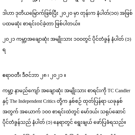
အချော
ဒါဟာ ဒုတိယမြောက်ဖြစ်ပြီး ၂၀၂၀ မှာ တုန်းက နံပါတ်(၁၀) အဖြစ်
ဆုံး
ပထမဆုံး စာရင်းဝင်ခဲ့တာ ဖြစ်ပါတယ်။
အမျိုးသား
အ
၂၀၂၁ ကမ္ဘာ့အချောဆုံး အမျိုးသား ၁၀၀တွင် ပိုင်တံခွန် နံပါတ် (၁)
ယောက်(၁၀၀)စ
ရ
ရင်း
မှာ
ဧရာဝတီ၊ ဒီဇင်ဘာ ၂၈ ၊ ၂၀၂၁ ။
နံပါတ်
(၁)
ကမ္ဘာ့ နာမည်ကျော် အချောဆုံး အမျိုးသား စာရင်းကို TC Candler
ရရှိ
နှင့် The Independent Critics တို့က နှစ်စဉ် ထုတ်ပြန်ရာ ယခုနှစ်
ခဲ့
အတွက် အယောက် ၁၀၀ စာရင်းထဲတွင် မော်ဒယ်၊ သရုပ်ဆောင်
တဲ့
ပိုင်တံခွန်သည် နံပါတ် (၁) နေရာတွင် ရွေးချယ် ဖော်ပြခံရသည်။
သရုပ်ဆောင်