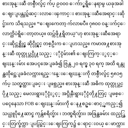
စားအုန္းဆီ တစ္ပိႆာလွ်င္ က်ပ္ ၉၀၀၀ ေက်ာ္မွရွိေနရာမွ ယခုအခါ
ေဈးျပန္လည္က်ဆင္းလာေၾကာင္း စားအုန္းဆီအေရာင္းဆို
င္မ်ားက သိရသည္။ “ေဈးကေတာ့ က်လာၿပီ။ ၇၈၀၀ ဝန္းက်င္ေ
လာက္ထိပဲရွိေတာ့တယ္။ ထပ္က်ဖို႔ရွိတယ္”ဟု စားအုန္းဆီအေရာ
င္းဆိုင္တစ္ဆိုင္မွ ဆိုင္ပိုင္ရွင္ တစ္ဦးက ေျပာသည္။ ကမာၻ႔စားအု
န္းဆီ ထုတ္လုပ္တင္ပို႔သည့္ ႏိုင္ငံမ်ား၏ ေဈးကြက္ႏွင့္ေ
ဈးႏႈန္းမ်ား အေပၚအေျခခံ၍ ဇြန္လ ၂၀ ရက္မွ ၃၀ ရက္ အထိ ရန္ကု
န္အထိုင္အေျခခံလက္ကားရည္ၫႊန္းေဈးႏႈန္းကို တစ္ပိႆာလွ်င္ ၅၈၁၅
က်ပ္ သတ္မွတ္ထားျခင္း ျဖစ္သည္။ စားအုန္းဆီ အဓိက ထုတ္လုပ္တင္
ပို႔သည့္ မေလးရွားႏိုင္ငံႏွင့္ အင္ဒိုနီးရွားႏိုင္ငံတို႔တြင္ ျဖစ္ေ
ပၚေနေသာ FOB ေဈးႏႈန္းမ်ားကို ေန႔စဥ္ေစာင့္ၾကည့္၍
သယ္ယူပို႔ေဆာင္ခ ကုန္က်စရိတ္မ်ား ၊ ဘဏ္စရိတ္မ်ား၊ အခြန္အခမ်ား ထည့္သြ
င္းတြက္ခ်က္ကာ ျပည္တြင္းေဈးကြက္၌ ေရာင္းဝယ္ ေဖာက္ကား