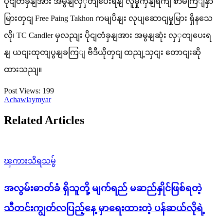
ပိုငျတံခှနျအား အမွနျလှှတျပေးရနျ လူမှုကှနျရကျ စာမကြျနှာ
မြားတှငျ Free Paing Takhon ကမျပိနျး လုပျဆောငျမှုမြား ရှိနသေ
လို၊ TC Candler မှလညျး ပိုငျတံခှနျအား အမွနျဆုံး လှှတျပေးရ
နျ ယငျးထုတျပွနျခကြျ ဗီဒီယိုတှငျ ထညျ့သှငျး တောငျးဆို
ထားသညျ။
Post Views:
199
Achawlaymyar
Related Articles
ၾကားသိရသမွ်
အလွမ်းဓာတ်ခံ ရှိသူတို့ မျက်ရည် မဆည်နှိုင်ဖြစ်ရတဲ့
သီတင်းကျွတ်လပြည့်နေ့ မှာရေးထားတဲ့ ပန်ဆယ်လိုရဲ့