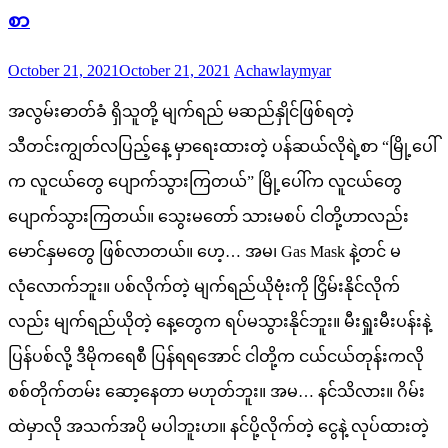
စာ
Posted
Author
October 21, 2021
October 21, 2021
Achawlaymyar
on
အလွမ်းဓာတ်ခံ ရှိသူတို့ မျက်ရည် မဆည်နှိုင်ဖြစ်ရတဲ့
သီတင်းကျွတ်လပြည့်နေ့ မှာရေးထားတဲ့ ပန်ဆယ်လိုရဲ့စာ “မြို့ပေါ်
က လူငယ်တွေ ပျောက်သွားကြတယ်” မြို့ပေါ်က လူငယ်တွေ
ပျောက်သွားကြတယ်။ သွေးမတော် သားမစပ် ငါတို့ဟာလည်း
မောင်နှမတွေ ဖြစ်လာတယ်။ ဟေ့… အမ၊ Gas Mask နဲ့တင် မ
လုံလောက်ဘူး။ ပစ်လိုက်တဲ့ မျက်ရည်ယိုဗုံးကို ငြှိမ်းနိုင်လိုက်
လည်း မျက်ရည်ယိုတဲ့ နေ့တွေက ရပ်မသွားနိုင်ဘူး။ မီးရှူးမီးပန်းနဲ့
ပြန်ပစ်လို့ ဒီမိုကရေစီ ပြန်ရရအောင် ငါတို့က ငယ်ငယ်တုန်းကလို
စစ်တိုက်တမ်း ဆော့နေတာ မဟုတ်ဘူး။ အမ… နင်သိလား။ ဂိမ်း
ထဲမှာလို အသက်အပို မပါဘူးဟ။ နင်ပို့လိုက်တဲ့ ငွေနဲ့ လုပ်ထားတဲ့