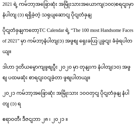
2021 ရဲ့ ကမ်ဘာ့အခြောဆုံး အမြိုးသားအယောကျ(၁၀၀)စရငျးမှာ
နံပါတျ (၁) ရရှိခဲ့တဲ့ သရုပျဆောငျ ပိုငျတံခှနျ
ပိုငျတံခှနျကတော့TC Calendar ရဲ့ “The 100 most Handsome Faces
of 2021” မှာ ကမ်ဘာ့နံပါတျ(၁) အဖွစျ ရှေးခယြျခွငျး ခံခဲ့ရပါတ
ယျ။
ဒါဟာ ဒုတိယမွောကျဖွစျပွီး ၂၀၂၀ မှာ တုနျးက နံပါတျ(၁၀) အဖွ
စျ ပထမဆုံး စာရငျးဝငျခဲ့တာ ဖွစျပါတယျ။
၂၀၂၁ ကမ်ဘာ့အခြောဆုံး အမြိုးသား ၁ဝဝတှငျ ပိုငျတံခှနျ နံပါ
တျ (၁) ရ
ဧရာဝတီ၊ ဒီဇငျဘာ ၂၈ ၊ ၂၀၂၁ ။