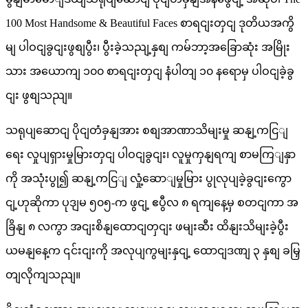
100 Most Handsome & Beautiful Faces စာရငျးတှငျ ဒုတိယအကွိ
မျ ပါဝငျခွငျးဖွစျပွီး၊ ပွီးခဲ့သညျ့နှစျ ကမ်ဘာ့အခြောဆုံး အမြိုး
သား အယောကျ ၁၀၀ စာရငျးတှငျ နံပါတျ ၁၀ နရောမှ ပါဝငျခဲ့ခွ
ငျး ဖွစျသညျ။
သရုပျဆောငျ ပိုငျတံခှနျအား စစျအာဏာသိမျးမှု ဆနျ့ကငြျ
ရေး လှုပျရှားမှုမြားတှငျ ပါဝငျခွငျး၊ လူမှုကှနျရကျ စာမကြျနှာ
ကို အသုံးပွု၍ ဆနျ့ကငြျ လှုံ့ဆောျမှုမြား ပွုလုပျခဲ့ခွငျးကွော
ငျ့ဟုဆိုကာ ပုဒျမ ၅၀၅-က ဖွငျ့ ဧပွီလ ၈ ရကျနေ့မှ စတငျကာ အ
ခြိနျ ၈ လကွာ အငျးစိနျထောငျတှငျး ဖမျးဆီး ထိနျးသိမျးခဲ့ပွီး
ယမနျနေ့က ၎င်းငျးကို အလုပျကွမျးနှငျ့ ထောငျဒဏျ ၃ နှစျ ခမြှ
တျလိုကျသညျ။