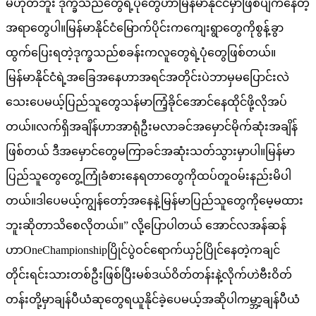
မဟုတ်ဘူး ဒုက္ခသည်တွေရဲ့ပုံတွေဟာမြန်မာနိုင်ငံမှာဖြစ်ပျက်နေတဲ့
အရာတွေပါ။မြန်မာနိုင်ငံမြောက်ပိုင်းကကျေးရွာတွေကိုစွန့်ခွာ
ထွက်ပြေးရတဲ့ဒုက္ခသည်စခန်းကလူတွေရဲ့ပုံတွေဖြစ်တယ်။
မြန်မာနိုင်ငံရဲ့အခြေအနေဟာအရင်အတိုင်းပဲဘာမှမပြောင်းလဲ
သေးပေမယ့်ပြည်သူတွေသန်မာကြံ့ခိုင်အောင်နေထိုင်ဖို့လိုအပ်
တယ်။လက်ရှိအချိန်ဟာအာရုံဦးမလာခင်အမှောင်မိုက်ဆုံးအချိန်
ဖြစ်တယ် ဒီအမှောင်တွေမကြာခင်အဆုံးသတ်သွားမှာပါ။မြန်မာ
ပြည်သူတွေတွေ့ကြုံခံစားနေရတာတွေကိုထပ်တူဝမ်းနည်းမိပါ
တယ်။ဒါပေမယ့်ကျွန်တော့်အနေနဲ့မြန်မာပြည်သူတွေကိုမေ့မထား
ဘူးဆိုတာသိစေလိုတယ်။” လို့ပြောပါတယ် အောင်လအန်ဆန်
ဟာOneChampionshipပြိုင်ပွဲဝင်ရောက်ယှဉ်ပြိုင်နေတဲ့ကချင်
တိုင်းရင်းသားတစ်ဦးဖြစ်ပြီးမစ်ဒယ်ဝိတ်တန်းနဲ့လိုက်ဟဲဗီးဝိတ်
တန်းတို့မှာချန်ပီယံဆုတွေရယူနိုင်ခဲ့ပေမယ့်အဆိုပါကမ္ဘာ့ချန်ပီယံ