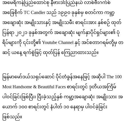
အမေရိကန်ပြည်ထောင်စု နီဗားဒါးပြည်နယ် လာစ်ဗီးဂက်စ်
ပိုင်
အခြေစိုက် TC Candler သည် ၁၉၉၀ ခုနှစ်မှ စတင်ကာ ကမ္ဘာ့
တံခွန်
အချောဆုံး အမျိုးသားနှင့် အမျိုးသမီး စာရင်းအား နှစ်စဉ် ထုတ်
ပြန်ရာ ၂၀၂၁ ခုနှစ်အတွက် အချောဆုံး မျက်နှာပိုင်ရှင်များ၏ ပုံ
ရိပ်များကို ၎င်းတို့၏ Youtube Channel နှင့် အင်စတာဂရမ်တို့မှ တ
ဆင့် ယနေ့ ရက်စွဲဖြင့် ထုတ်ပြန် ကြေညာထားသည်။
မြန်မာမော်ဒယ်သရုပ်ဆောင် ပိုင်တံခွန်အနေဖြင့် အဆိုပါ The 100
Most Handsome & Beautiful Faces စာရင်းတွင် ဒုတိယအကြိမ်
ပါဝင်ခြင်းဖြစ်ပြီး၊ ပြီးခဲ့သည့်နှစ် ကမ္ဘာ့အချောဆုံး အမျိုးသား အ
ယောက် ၁၀၀ စာရင်းတွင် နံပါတ် ၁၀ နေရာမှ ပါဝင်ခဲ့ခြင်း
ဖြစ်သည်။