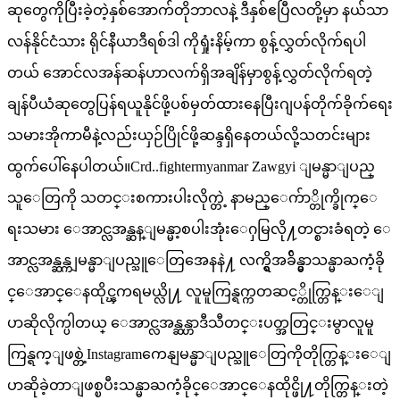
ဆုတွေကိုပြီးခဲ့တဲ့နှစ်အောက်တိုဘာလနဲ့ ဒီနှစ်ဧပြီလတို့မှာ နယ်သာ
လန်နိုင်ငံသား ရိုင်နီယာဒီရစ်ဒါ ကိုရှုံးနိမ့်ကာ စွန့်လွှတ်လိုက်ရပါ
တယ် အောင်လအန်ဆန်ဟာလက်ရှိအချိန်မှာစွန့်လွှတ်လိုက်ရတဲ့
ချန်ပီယံဆုတွေပြန်ရယူနိုင်ဖို့ပစ်မှတ်ထားနေပြီးဂျပန်တိုက်ခိုက်ရေး
သမားအိုကာမီနဲ့လည်းယှဉ်ပြိုင်ဖို့ဆန္ဒရှိနေတယ်လို့သတင်းများ
ထွက်ပေါ်နေပါတယ်။Crd..fightermyanmar Zawgyi ျမန္မာျပည္
သူေတြကို သတင္းစကားပါးလိုက္တဲ့ နာမည္ေက်ာ္တိုက္ခိုက္ေ
ရးသမား ေအာင္လအန္ဆန္ျမန္မာ့စပါးအုံးေႁမြလို႔တင္စားခံရတဲ့ ေ
အာင္လအန္ဆန္ကျမန္မာျပည္သူေတြအေနနဲ႔ လက္ရွိအခ်ိန္မွာသန္မာႀကံ့ခို
င္ေအာင္ေနထိုင္ၾကရမယ္လို႔ လူမူကြန္ရက္ကတဆင့္တိုက္တြန္းေျ
ပာဆိုလိုက္ပါတယ္ ေအာင္လအန္ဆန္ဟာဒီသီတင္းပတ္အတြင္းမွာလူမူ
ကြန္ရက္ျဖစ္တဲ့Instagramကေနျမန္မာျပည္သူေတြကိုတိုက္တြန္းေျ
ပာဆိုခဲ့တာျဖစ္ၿပီးသန္မာႀကံ့ခိုင္ေအာင္ေနထိုင္ဖို႔တိုက္တြန္းတဲ့