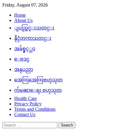
Skip
Friday, August 07, 2026
to
Home
content
About Us
ျပည္တြင္းသတင္း
နိုင္ငံတကာသတင္း
အခ်စ္နွင့္ဘဝ
ေဗဒင္
အနုပညာ
အေထြအေထြဗဟုသုတ
က်မၼာေရး ဗဟုသုတ
Health Care
Privacy Policy
Terms and Conditions
Contact Us
Search
for: