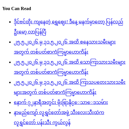
You Can Read
ဒိုင်ဗင်ထိုး ကျနေတဲ့ ရွှေဈေး! ဒီနေ့ မနက်မှာတော့ ပြန်လည်
ဦးမော့ လာပြန်ပြီ
၂၅.၅.၂၀၂၆ မှ ၃၁.၅.၂၀၂၆ အထိ စနေသားသမီးများ
အတွက် တစ်ပတ်စာကံကြမ္မာဟောကိန်း
၂၅.၅.၂၀၂၆ မှ ၃၁.၅.၂၀၂၆ အထိ သောကြာသားသမီးများ
အတွက် တစ်ပတ်စာကံကြမ္မာဟောကိန်း
၂၅.၅.၂၀၂၆ မှ ၃၁.၅.၂၀၂၆ အထိ ကြာသပတေးသားသမီး
များအတွက် တစ်ပတ်စာကံကြမ္မာဟောကိန်း
နောက် ၇၂နာရီအတွင်း မိုးရြာနိုင္ေသာေဒသမ်ား
နာမည်ကျော် လူရွှင်တော်အဖွဲ့ သီးလေးသီးထဲက
လူရွှင်တော် ပန်းသီး ကွယ်လွန်