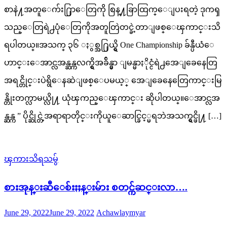
စာနဲ႔အတူေက်း႐ြာေတြကို စြန္႔ခြာထြက္ေျပးရတဲ့ ဒုကၡ
သည္ေတြရဲ႕ပုံေတြကိုအတူတြဲတင္ခဲ့တာျဖစ္ေၾကာင္းသိ
ရပါတယ္။အသက္ ၃၆ ႏွစ္အ႐ြယ္ရွိ One Championship ခ်န္ပီယံေ
ဟာင္းေအာင္လအန္ဆန္ကလက္ရွိအခ်ိန္မွာ ျမန္မာႏိုင္ငံရဲ႕အေျခေနေတြ
အရင္တိုင္းပဲရွိေနဆဲျဖစ္ေပမယ့္ အေျခေနေတြေကာင္းမြ
န္တိုးတက္လာမယ္လို႔ ယုံၾကည္ေၾကာင္း ဆိုပါတယ္။ေအာင္လအ
န္ဆန္က ” ပိုင္ဆိုင္တဲ့အရာရာတိုင္းကိုယူေဆာင္ခြင့္မရဘဲအသက္ရွင္ဖို႔ […]
ၾကားသိရသမွ်
စားအုန္းဆီေစ်းႏႈန္းမ်ား စတင္က်ဆင္းလာ….
Posted
Author
June 29, 2022
June 29, 2022
Achawlaymyar
on