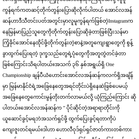
ကွန်ရက်ကတဆင့်တိုက်တွန်းပြောဆိုလိုက်ပါတယ် အောင်လအန်
ဆန်ဟာဒီသီတင်းပတ်အတွင်းမှာလူမူကွန်ရက်ဖြစ်တဲ့Instagramက
နေမြန်မာပြည်သူတွေကိုတိုက်တွန်းပြောဆိုခဲ့တာဖြစ်ပြီးသန်မာ
ကြံ့ခိုင်အောင်နေထိုင်ဖို့တိုက်တွန်းတဲ့စာနဲ့အတူကျေးရွာတွေကို စွန့်
ခွာထွက်ပြေးရတဲ့ ဒုက္ခသည်တွေရဲ့ပုံတွေကိုအတူတွဲတင်ခဲ့တာ
ဖြစ်ကြောင်းသိရပါတယ်။အသက် ၃၆ နှစ်အရွယ်ရှိ One
Championship ချန်ပီယံဟောင်းအောင်လအန်ဆန်ကလက်ရှိအချိန်
မှာ မြန်မာနိုင်ငံရဲ့အခြေနေတွေအရင်တိုင်းပဲရှိနေဆဲဖြစ်ပေမယ့်
အခြေနေတွေကောင်းမွန်တိုးတက်လာမယ်လို့ ယုံကြည်ကြောင်း ဆို
ပါတယ်။အောင်လအန်ဆန်က ” ပိုင်ဆိုင်တဲ့အရာရာတိုင်းကို
ယူဆောင်ခွင့်မရဘဲအသက်ရှင်ဖို့ ထွက်ပြေးခွင့်ရတာကိုပဲ
ကျေးဇူးတင်ရမယ်။ဒါဟာ ဟောလီဝုဒ်ရုပ်ရှင်ဇာတ်ကားတစ်ကား