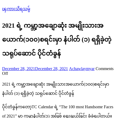
ၾကားသိရသမွ်
2021 ရဲ့ ကမ္ဘာ့အချောဆုံး အမျိုးသားအ
ယောက်(၁၀၀)စရင်းမှာ နံပါတ် (၁) ရရှိခဲ့တဲ့
သရုပ်ဆောင် ပိုင်တံခွန်
Posted
Author
December 28, 2021
December 28, 2021
Achawlaymyar
Comments
on
on
Off
2021
2021 ရဲ့ ကမ္ဘာ့အချောဆုံး အမျိုးသားအယောက်(၁၀၀)စရင်းမှာ
ရဲ့
နံပါတ် (၁) ရရှိခဲ့တဲ့ သရုပ်ဆောင် ပိုင်တံခွန်
က
မ္
ပိုင်တံခွန်ကတော့TC Calendar ရဲ့ “The 100 most Handsome Faces
ဘာ့
of 2021” မှာ ကမ္ဘာ့နံပါတ်(၁) အဖြစ် ရွေးချယ်ခြင်း ခံခဲ့ရပါတယ်။