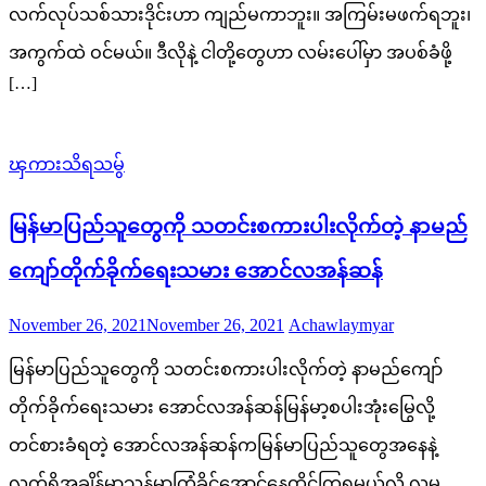
လက်လုပ်သစ်သားဒိုင်းဟာ ကျည်မကာဘူး။ အကြမ်းမဖက်ရဘူး၊
အကွက်ထဲ ဝင်မယ်။ ဒီလိုနဲ့ ငါတို့တွေဟာ လမ်းပေါ်မှာ အပစ်ခံဖို့
[…]
ၾကားသိရသမွ်
မြန်မာပြည်သူတွေကို သတင်းစကားပါးလိုက်တဲ့ နာမည်
ကျော်တိုက်ခိုက်ရေးသမား အောင်လအန်ဆန်
Posted
Author
November 26, 2021
November 26, 2021
Achawlaymyar
on
မြန်မာပြည်သူတွေကို သတင်းစကားပါးလိုက်တဲ့ နာမည်ကျော်
တိုက်ခိုက်ရေးသမား အောင်လအန်ဆန်မြန်မာ့စပါးအုံးမြွေလို့
တင်စားခံရတဲ့ အောင်လအန်ဆန်ကမြန်မာပြည်သူတွေအနေနဲ့
လက်ရှိအချိန်မှာသန်မာကြံ့ခိုင်အောင်နေထိုင်ကြရမယ်လို့ လူမူ