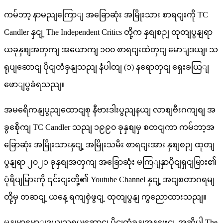
ကမ်ဘာ့ နာမညျကြောျ အခြောဆုံး အမြိုးသား စာရငျးကို TC
Candler နှငျ့ The Independent Critics တို့က နှစျစဉျ ထုတျပွနျရာ
ယခုနှစျအတှကျ အယောကျ ၁၀၀ စာရငျးထဲတှငျ မောျဒယျ၊ သ
ရုပျဆောငျ ပိုငျတံခှနျသညျ နံပါတျ (၁) နရောတှငျ ရှေးခယြျ
ဖောျပွခံရသညျ။
အမရေိကနျပွညျထောငျစု နီဗားဒါးပွညျနယျ လာစျဗီးဂကျစျ အ
ခွစေိုကျ TC Candler သညျ ၁၉၉၀ ခုနှစျမှ စတငျကာ ကမ်ဘာ့အ
ခြောဆုံး အမြိုးသားနှငျ့ အမြိုးသမီး စာရငျးအား နှစျစဉျ ထုတျ
ပွနျရာ ၂၀၂၁ ခုနှစျအတှကျ အခြောဆုံး မကြျနှာပိုငျရှငျမြား၏
ပုံရိပျမြားကို ၎င်းငျးတို့၏ Youtube Channel နှငျ့ အငျစတာဂရမျ
တို့မှ တဆငျ့ ယနေ့ ရကျစှဲဖွငျ့ ထုတျပွနျ ကွညောထားသညျ။
မွနျမာမောျဒယျသရုပျဆောငျ ပိုငျတံခှနျအနဖွေငျ့ အဆိုပါ The