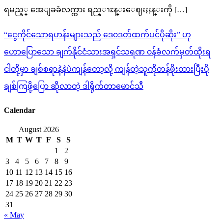
ရမည့္ အေျခခံလက္ကား ရည္ၫႊန္းေဈးႏႈန္းကို […]
Post
“ငွေကိုင်သောရဟန်းများသည် ဒေ၀ဒတ်ထက်ပင်ပိုဆိုး” ဟု
navigation
ဟောပြောသော ချက်နိုင်ငံသားအရှင်သရဏ ၀န်ခံလက်မှတ်ထိုးရ
ငါတို့မှာ ချစ်စရာနဲနဲပဲကျန်တော့လို့ ကျန်တဲ့သူကိုတန်ဖိုးထားပြီးပို
ချစ်ကြဖို့ပြော ဆိုလာတဲ့ ဒါရိုက်တာမောင်သီ
Calendar
August 2026
M
T
W
T
F
S
S
1
2
3
4
5
6
7
8
9
10
11
12
13
14
15
16
17
18
19
20
21
22
23
24
25
26
27
28
29
30
31
« May