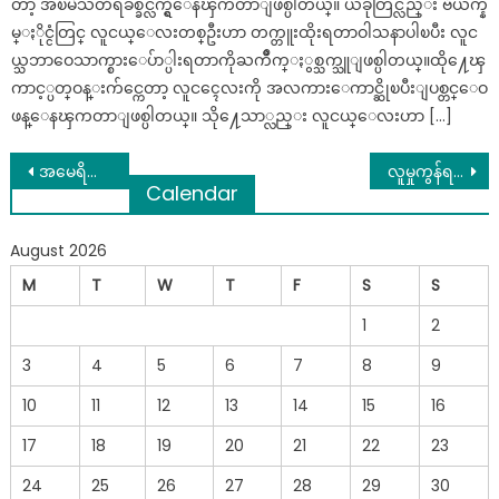
တာ့ အၿမဲသတိရခ်စ္ခင္လ်က္ရွိေနၾကတာျဖစ္ပါတယ္။ ယခုတြင္လည္း ဗီယက္န
မ္ႏိုင္ငံတြင္ လူငယ္ေလးတစ္ဦးဟာ တက္တူးထိုးရတာဝါသနာပါၿပီး လူင
ယ္သဘာဝေသာက္စားေပ်ာ္ပါးရတာကိုႀကိဳက္ႏွစ္သက္သူျဖစ္ပါတယ္။ထို႔ေၾ
ကာင့္ပတ္ဝန္းက်င္ကေတာ့ လူငၚေလးကို အလကားေကာင္ဆိုၿပီးျပစ္တင္ေဝ
ဖန္ေနၾကတာျဖစ္ပါတယ္။ သို႔ေသာ္လည္း လူငယ္ေလးဟာ […]
Post
အမေရိကန်မှာ ရှိတဲ့ ကိုရီးယားထုတ် ကားတွေနားကနေ ခပ်ဝေးဝေးနေကြဖို့ ကြေညာချက် ထုတ်ပြန်
လူမှုကွန်ရက်ပေါ်တွင် လူချစ်လူခင်များတဲ့အဘွားမေကြည်ခင် ကင်ဆာဝေဒနာ ခံစားနေရ……
Calendar
navigation
August 2026
M
T
W
T
F
S
S
1
2
3
4
5
6
7
8
9
10
11
12
13
14
15
16
17
18
19
20
21
22
23
24
25
26
27
28
29
30