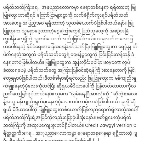
ပရိတ်သတ်ကြီးရေ… အနုပညာလောကမှာ နေရာတစ်နေရာ ရရှိထားတဲ့ ဖြု
ဖြုထွေးဟာဆိုရင် ကြောာ်ငြာများစွာကို လက်ခံရိုက်ကူးရင်ပရိတ်သတ်
အားပေးမှု အပြည့်အဝ ရရှိထားတဲ့ သူတစ်ယောက်ပဲဖြစ်ပါတယ်နော်။ ဖြူ
ဖြူထွးက သူမရှာဖွေထားတဲ့ငွေကြေးတွေနဲ့ ပြည်သူတွေကို အစဉ်အမြဲ
လှူဒါန်းလေ့ရှိတဲ့ သူတစ်ယောက်လည်းဖြစ်ပါတယ်။ အခုလတ်တလောဖြ
ဟ်ပေါ်နေတဲ့ နိုင်ငံရေးအခြေအနေနဲ့ပတ်သက်ပြီး ဖြူဖြူထွေးက ရေငုံနှု တ်
ပိတ်နေတဲ့အတွက် ပရိတ်သတ်တွေရဲ့ဝေဖန်မှုတွေကို ပြင်းပြင်းထန်ထန် ခံ
နေရတာပဲဖြစ်ပါတယ်။ ဖြူဖြူထွေးက အွန်းလိုင်းပေါ်မှာ Boycott လုပ်
ခံထားရပေမဲ့ ပရိတ်သတ်တွေ အကြားပြန်ဝင်ဆံ့ရန်ကြိုးစားနေတာကို မြင်
တွေ့ရမှာပဲဖြစ်ပါတယ်။ဒီတစ်ခါမှာဆိုရင်လည်း ဖြူဖြူထွေးက မန်ကျည်းရွ
က်ခူူးနေတဲ့ပုံလေးကိုတင်ပြီး ဆိုရှယ်မီဒီယာပေါ်ကို ပြန်တတ်လာတာကိုလ
ညး်တွေ့မြင်ရပါတယ်နော်။ သူမက “လွမ်းနေပြီအားလုံးကို ” ဆိုတဲ့စာလေး
နဲ့အတူ မန်ကျည်းရွက်ခူးနေတဲ့ပုံလေးတင်လာခဲ့တာပဲဖြစ်ပါတယ်။ ခုလို ဆို
ရှယ် မီဒီယာပေါ်ကို ဖြူဖြူထွေးတစ်ယောက်ပြန်လည်ရောက်ရှိလာတဲ့အပေါ်
ပရိတ်သတ်ကြီးရဲ့အမြင်ကိုလည်းပြောခဲ့ပါအုံးနော်.။ ဖတ်ရှုပေးတဲ့ပရိတ်
သတ်ကြီးကို အထူးပဲကျေးဇူးတင်ရှိပါတယ်။ Credit Zawgyi Version ပ
ရိတ္သတ္ႀကီးေရ… အႏုပညာေလာကမွာ ေနရာတစ္ေနရာ ရရွိထားတဲ့ ျ
ဖဳျဖဳေထြးဟာဆိုရင္ ေၾကာာ္ျငာမ်ားစြာကို […]