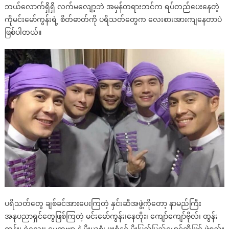
ဘယ်လောက်ရှိရှိ လက်မလျော့ဘဲ အမှန်တရားဘင်က ရပ်တည်ပေးနေတဲ့
ကိုမင်းမော်ကွန်းရဲ့ စိတ်ဓာတ်ကို ပရိသတ်တွေက လေးစားအားကျနေတာပဲ
ဖြစ်ပါတယ်။
ပရိသတ်တွေ ချစ်ခင်အားပေးကြတဲ့ နှင်းဆီအဖွဲ့ကိုတော့ နာမည်ကြီး
အနုပညာရှင်တွေဖြစ်ကြတဲ့ မင်းမော်ကွန်း၊နေတိုး၊ ကျော်ကျော်ဗိုလ်၊ ထွန်း