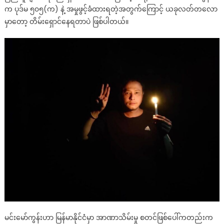
က ပုဒ်မ ၅၀၅(က) နဲ့ အမှုဖွင့်ခံထားရတဲ့အတွက်ကြောင့် ယခုလတ်တလော
မှာတော့ တိမ်းရှောင်နေရတာပဲ ဖြစ်ပါတယ်။
မင်းမော်ကွန်းဟာ မြန်မာနိုင်ငံမှာ အာဏာသိမ်းမှု စတင်ဖြစ်ပေါ်ကတည်းက