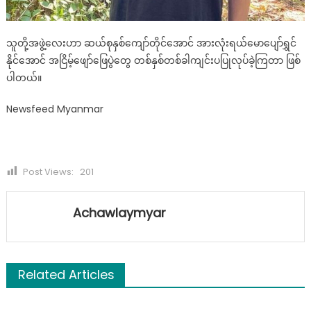
သူတို့အဖွဲ့လေးဟာ ဆယ်စုနှစ်ကျော်တိုင်အောင် အားလုံးရယ်မောပျော်ရွှင်
နိုင်အောင် အငြိမ့်ဖျော်ဖြေပွဲတွေ တစ်နှစ်တစ်ခါကျင်းပပြုလုပ်ခဲ့ကြတာ ဖြစ်
ပါတယ်။
Newsfeed Myanmar
Post Views:
201
Achawlaymyar
Related Articles