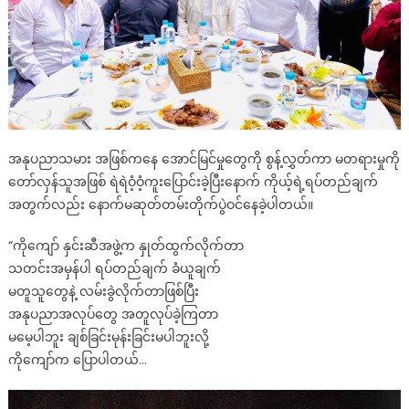
သူ
ချစ်
အနုပညာ
ရှင်
မင်း
မော်ကွန်း
အနုပညာသမား အဖြစ်ကနေ အောင်မြင်မှုတွေကို စွန့်လွှတ်ကာ မတရားမှုကို
တော်လှန်သူအဖြစ် ရဲရဲဝံ့ဝံ့ကူးပြောင်းခဲ့ပြီးနောက် ကိုယ့်ရဲ့ရပ်တည်ချက်
အတွက်လည်း နောက်မဆုတ်တမ်းတိုက်ပွဲဝင်နေခဲ့ပါတယ်။
“ကိုကျော် နှင်းဆီအဖွဲ့က နှုတ်ထွက်လိုက်တာ
သတင်းအမှန်ပါ ရပ်တည်ချက် ခံယူချက်
မတူသူတွေနဲ့ လမ်းခွဲလိုက်တာဖြစ်ပြီး
အနုပညာအလုပ်တွေ အတူလုပ်ခဲ့ကြတာ
မမေ့ပါဘူး ချစ်ခြင်းမုန်းခြင်းမပါဘူးလို့
ကိုကျော်က ပြောပါတယ်…