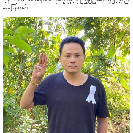
ထွန်း၊ ရဲလေး၊ မေကဗျာ နဲ့ မိုးယုစံ၊ ဖူးစုံနှင့် မိုးပြည့်ပြည့်မောင်တို့ဖြင့် ဖွဲ့စည်း
ထားကြတာပါ။