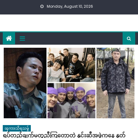
Skip
Monday, August 10, 2026
to
content
ၾကားသိရသမွ်
ရပ်တည်ချက်မတူညီကြတော့တဲ့ နှင်းဆီအဖွဲ့ကနေ နုတ်