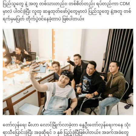
ပြည်သူတွေ နဲ့ အတူ တစ်သားတည်း၊ တစ်စိတ်တည်း ရပ်တည်ကာ CDM
မှာလဲ ပါဝင်ခဲ့ပြီး လူထု ဆန္ဒထုတ်ဖော်ပွဲတွေမှာလဲ ပြည်သူတွေ နဲ့အတူ တစ်
ရက်မှမပြတ် တိုက်ပွဲဝင်နေခဲ့တာပဲ ဖြစ်ပါတယ်။
တော်လှန်ရေး မီးဟာ လောင်မြိုက်လာခဲ့တာ နွေဦးတော်လှန်ရေးကနေ သုံး
ရာသီပြောင်းခဲ့ပြီး အခုဆိုရင် ၁ နှစ် ပြည့်ခဲ့ပြီဖြစ်ပါတယ်။ အခက်အခဲတွေ