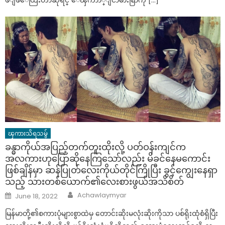
ၾကားသိရသမွ်
ခန္ဓာကိုယ်အပြည့်တက်တူးထိုးလို့ ပတ်ဝန်းကျင်က
အလကားဟုပြောဆိုနေကြသော်လည်း မိခင်နေမကောင်း
ဖြစ်ချိန်မှာ ဆန်ပြုတ်လေးကိုယ်တိုင်ကြိုပြီး ခွင့်ကျွေးနေရှာ
သည့် သားတစ်ယောက်၏လေးစားဖွယ်အသိစိတ်
Author
Posted
Achawlaymyar
June 18, 2022
on
မြန်မာတို့၏စကားပုံများစွာထဲမှ တောင်းဆိုးမလုံးဆိုးကိုသာ ပစ်ရိုးထုံစံရှိပြီး