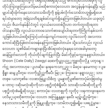
သားဆိုးသမီးဆိုးတို့ကို ပစ်ရိုးထုံးစံမရှိဆိုသည့် စကားပုံလေးတစ်ခုကို လူ
တိုင်းကြားဖူးကြပေလိမ့်မယ်။ထိုစကားပုံလေးဟာ အလွန်မှန်ကန်နေပြီး မည်
မျှပင်ဆိုးမိုက်နေသောသားသမီးတို့ကို စွန့်ပစ်လိုက်သောမိဘဟူ၍မရှိပေ။
ရင်ထဲမှာတော့ အမြဲသတိရချစ်ခင်လျက်ရှိနေကြတာဖြစ်ပါတယ်။ ယခုတွင်
လည်း ဗီယက်နမ်နိုင်ငံတွင် လူငယ်လေးတစ်ဦးဟာ တက်တူးထိုးရတာ
ဝါသနာပါပြီး လူငယ်သဘာဝသောက်စားပျော်ပါးရတာကိုကြိုက်နှစ်သက်
သူဖြစ်ပါတယ်။ထို့ကြောင့်ပတ်ဝန်းကျင်ကတော့ လူငါ်လေးကို အလကား
ကောင်ဆိုပြီးပြစ်တင်ဝေဖန်နေကြတာဖြစ်ပါတယ်။ သို့သော်လည်း လူငယ်
လေးဟာ သူ၏မိခင်ကဖျားနာပြီးအိပ်ရာထဲလှဲနေရသောအခါမှာတော့
ဆန်ပြုတ်လေးကို ကိုယ်တိုင်ချက်ပြုတ်ပြီး မိခင်ကိုခွင့်ကျွေးနေရှာပါတယ်။
Shoon (Cele Daily) Zawgyi ခႏၶာကိုယ္အျပည့္တက္တူးထိုးလို႔ ပတ္ဝန္း
က်င္က အလကားဟုေျပာဆိုေနၾကေသာ္လည္း မိခင္ေနမေကာင္းျဖ
စ္ခ်ိန္မွာ ဆန္ျပဳတ္ေလးကိုယ္တိုင္ႀကိဳၿပီး ခြင့္ေကြၽးေနရွာသည့္ သား
တစ္ေယာက္၏ေလးစားဖြယ္အသိစိတ္ ျမန္မာတို႔၏စကားပုံမ်ားစြာထဲမွ
ေတာင္းဆိုးမလုံးဆိုးကိုသာ ပစ္႐ိုးထုံစံရွိၿပီး သားဆိုးသမီးဆိုးတို႔ကို
ပစ္႐ိုးထုံးစံမရွိဆိုသည့္ စကားပုံေလးတစ္ခုကို လူတိုင္းၾကားဖူးၾကေ
ပလိမ့္မယ္။ထိုစကားပုံေလးဟာ အလြန္မွန္ကန္ေနၿပီး မည္မွ်ပင္ဆိုးမိုက္ေ
နေသာသားသမီးတို႔ကို စြန္႔ပစ္လိုက္ေသာမိဘဟူ၍မရွိေပ။ရင္ထဲမွာေ