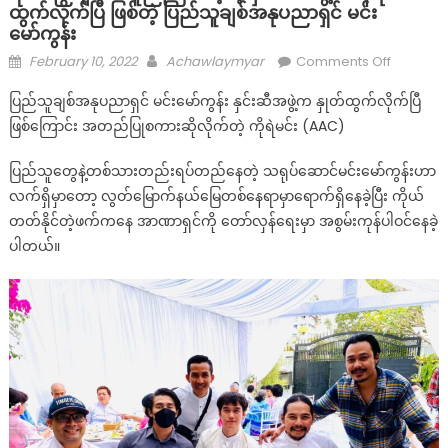
ထွက်လိုက်ပြီ ဖြစ်တဲ့ ပြည်သူချစ်အနုပညာရှင် မင်း
မော်ကွန်း
Posted
Author
on
February 10, 2022
Achawlaymyar
Comments Off
on
ရပ်တည်ခ
ပြည်သူချစ်အနုပညာရှင် မင်းမော်ကွန်း နှင်းဆီအဖွဲ့က နှုတ်ထွက်လိုက်ပြီ
မ
ဖြစ်ကြောင်း အတည်ပြုစကားဆိုလိုက်တဲ့ ကိုရဲမင်း (AAC)
တူညီ
ကြ
ပြည်သူတွေနဲ့တစ်သားတည်းရပ်တည်နေတဲ့ သရုပ်ဆောင်မင်းမော်ကွန်းဟာ
တော့
လက်ရှိမှာတော့ လွတ်မြောက်နယ်မြေတစ်နေရာမှာရောက်ရှိနေခဲ့ပြီး ကိုယ်
တဲ့
တတ်နိုင်တဲ့ဖက်ကနေ အာဏာရှင်ကို တော်လှန်ရေးမှာ အစွမ်းကုန်ပါဝင်နေခဲ့
နှင်းဆီ
အဖွဲ့
ပါတယ်။
ကနေ
နုတ်
ထွက်
လိုက်
ပြီ
ဖြစ်
တဲ့
ပြည်