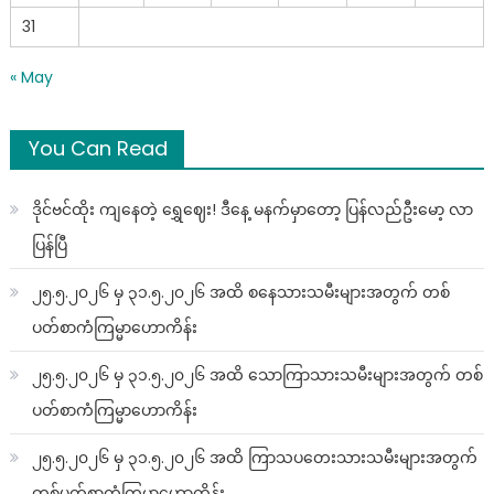
31
« May
You Can Read
ဒိုင်ဗင်ထိုး ကျနေတဲ့ ရွှေဈေး! ဒီနေ့ မနက်မှာတော့ ပြန်လည်ဦးမော့ လာ
ပြန်ပြီ
၂၅.၅.၂၀၂၆ မှ ၃၁.၅.၂၀၂၆ အထိ စနေသားသမီးများအတွက် တစ်
ပတ်စာကံကြမ္မာဟောကိန်း
၂၅.၅.၂၀၂၆ မှ ၃၁.၅.၂၀၂၆ အထိ သောကြာသားသမီးများအတွက် တစ်
ပတ်စာကံကြမ္မာဟောကိန်း
၂၅.၅.၂၀၂၆ မှ ၃၁.၅.၂၀၂၆ အထိ ကြာသပတေးသားသမီးများအတွက်
တစ်ပတ်စာကံကြမ္မာဟောကိန်း