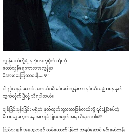
ကျွန်တော်တို့ရဲ့ နှလုံးလှလူမိုက်ကြီးကို
တော်လှန်ရေးကာလအလွန်မှာ
ပိုအားပေးကြတာပေါ့……🌹”
ဝါရင့်သရုပ်ဆောင် အကယ်ဒမီ မင်းမော်ကွန်းဟာ နှင်းဆီအဖွဲ့ကနေ နုတ်
ထွက်လိုက်ပြီလို့ သိရပါတယ်။
ချစ်ခြင်းမုန်းခြင်း မရှိဘဲ နုတ်ထွက်သွားတာဖြစ်တယ်လို့ ၎င်းနဲ့နီးစပ်တဲ့
မိတ်ဆွေတွေကနေ အတည်ပြုပေးချက်အရ သိရတာပါ။￼
ပြည်သူချစ် အနုပညာရှင် တစ်ယောက်ဖြစ်တဲ့ သရုပ်ဆောင် မင်းမော်ကွန်း