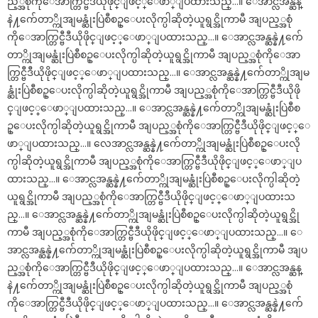
ည့္အစုံကိုေအာက္တြင္ဗီဒီယိုဖိုင္ျဖင့္ေဖာ္ျပထားသည္…။ ေအာင္လအန္ဆန္
နဲ႔က်ေတာ္ကိုအျမန္ဆုံးပြဲစီစဥ္ေပးလိုက္ပါဆိုတဲ့ယူရွင္အိုကာမီ အျပည့္အစုံ
ကိုေအာက္တြင္ဗီဒီယိုဖိုင္ျဖင့္ေဖာ္ျပထားသည္…။ ေအာင္လအန္ဆန္နဲ႔က်ေ
တာ္ကိုအျမန္ဆုံးပြဲစီစဥ္ေပးလိုက္ပါဆိုတဲ့ယူရွင္အိုကာမီ အျပည့္အစုံကိုေအာ
က္တြင္ဗီဒီယိုဖိုင္ျဖင့္ေဖာ္ျပထားသည္…။ ေအာင္လအန္ဆန္နဲ႔က်ေတာ္ကိုအျမ
န္ဆုံးပြဲစီစဥ္ေပးလိုက္ပါဆိုတဲ့ယူရွင္အိုကာမီ အျပည့္အစုံကိုေအာက္တြင္ဗီဒီယိုဖို
င္ျဖင့္ေဖာ္ျပထားသည္…။ ေအာင္လအန္ဆန္နဲ႔က်ေတာ္ကိုအျမန္ဆုံးပြဲစီစ
ဥ္ေပးလိုက္ပါဆိုတဲ့ယူရွင္အိုကာမီ အျပည့္အစုံကိုေအာက္တြင္ဗီဒီယိုဖိုင္ျဖင့္ေ
ဖာ္ျပထားသည္…။ လေအာင္လအန္ဆန္နဲ႔က်ေတာ္ကိုအျမန္ဆုံးပြဲစီစဥ္ေပးလို
က္ပါဆိုတဲ့ယူရွင္အိုကာမီ အျပည့္အစုံကိုေအာက္တြင္ဗီဒီယိုဖိုင္ျဖင့္ေဖာ္ျပ
ထားသည္…။ ေအာင္လအန္ဆန္နဲ႔က်ေတာ္ကိုအျမန္ဆုံးပြဲစီစဥ္ေပးလိုက္ပါဆိုတဲ့
ယူရွင္အိုကာမီ အျပည့္အစုံကိုေအာက္တြင္ဗီဒီယိုဖိုင္ျဖင့္ေဖာ္ျပထားသ
ည္…။ ေအာင္လအန္ဆန္နဲ႔က်ေတာ္ကိုအျမန္ဆုံးပြဲစီစဥ္ေပးလိုက္ပါဆိုတဲ့ယူရွင္အို
ကာမီ အျပည့္အစုံကိုေအာက္တြင္ဗီဒီယိုဖိုင္ျဖင့္ေဖာ္ျပထားသည္…။ ေ
အာင္လအန္ဆန္နဲ႔က်ေတာ္ကိုအျမန္ဆုံးပြဲစီစဥ္ေပးလိုက္ပါဆိုတဲ့ယူရွင္အိုကာမီ အျပ
ည့္အစုံကိုေအာက္တြင္ဗီဒီယိုဖိုင္ျဖင့္ေဖာ္ျပထားသည္…။ ေအာင္လအန္ဆန္
နဲ႔က်ေတာ္ကိုအျမန္ဆုံးပြဲစီစဥ္ေပးလိုက္ပါဆိုတဲ့ယူရွင္အိုကာမီ အျပည့္အစုံ
ကိုေအာက္တြင္ဗီဒီယိုဖိုင္ျဖင့္ေဖာ္ျပထားသည္…။ ေအာင္လအန္ဆန္နဲ႔က်ေ