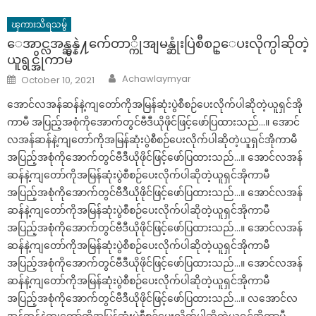
ၾကားသိရသမွ်
ေအာင္လအန္ဆန္နဲ႔က်ေတာ္ကိုအျမန္ဆုံးပြဲစီစဥ္ေပးလိုက္ပါဆိုတဲ့
ယူရွင္အိုကာမီ
Author
Posted
Achawlaymyar
October 10, 2021
on
အောင်လအန်ဆန်နဲ့ကျတော်ကိုအမြန်ဆုံးပွဲစီစဉ်ပေးလိုက်ပါဆိုတဲ့ယူရှင်အို
ကာမီ အပြည့်အစုံကိုအောက်တွင်ဗီဒီယိုဖိုင်ဖြင့်ဖော်ပြထားသည်…။ အောင်
လအန်ဆန်နဲ့ကျတော်ကိုအမြန်ဆုံးပွဲစီစဉ်ပေးလိုက်ပါဆိုတဲ့ယူရှင်အိုကာမီ
အပြည့်အစုံကိုအောက်တွင်ဗီဒီယိုဖိုင်ဖြင့်ဖော်ပြထားသည်…။ အောင်လအန်
ဆန်နဲ့ကျတော်ကိုအမြန်ဆုံးပွဲစီစဉ်ပေးလိုက်ပါဆိုတဲ့ယူရှင်အိုကာမီ
အပြည့်အစုံကိုအောက်တွင်ဗီဒီယိုဖိုင်ဖြင့်ဖော်ပြထားသည်…။ အောင်လအန်
ဆန်နဲ့ကျတော်ကိုအမြန်ဆုံးပွဲစီစဉ်ပေးလိုက်ပါဆိုတဲ့ယူရှင်အိုကာမီ
အပြည့်အစုံကိုအောက်တွင်ဗီဒီယိုဖိုင်ဖြင့်ဖော်ပြထားသည်…။ အောင်လအန်
ဆန်နဲ့ကျတော်ကိုအမြန်ဆုံးပွဲစီစဉ်ပေးလိုက်ပါဆိုတဲ့ယူရှင်အိုကာမီ
အပြည့်အစုံကိုအောက်တွင်ဗီဒီယိုဖိုင်ဖြင့်ဖော်ပြထားသည်…။ အောင်လအန်
ဆန်နဲ့ကျတော်ကိုအမြန်ဆုံးပွဲစီစဉ်ပေးလိုက်ပါဆိုတဲ့ယူရှင်အိုကာမီ
အပြည့်အစုံကိုအောက်တွင်ဗီဒီယိုဖိုင်ဖြင့်ဖော်ပြထားသည်…။ လအောင်လ