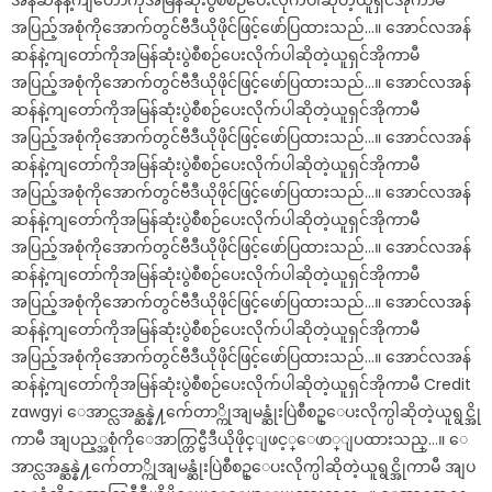
အန်ဆန်နဲ့ကျတော်ကိုအမြန်ဆုံးပွဲစီစဉ်ပေးလိုက်ပါဆိုတဲ့ယူရှင်အိုကာမီ
အပြည့်အစုံကိုအောက်တွင်ဗီဒီယိုဖိုင်ဖြင့်ဖော်ပြထားသည်…။ အောင်လအန်
ဆန်နဲ့ကျတော်ကိုအမြန်ဆုံးပွဲစီစဉ်ပေးလိုက်ပါဆိုတဲ့ယူရှင်အိုကာမီ
အပြည့်အစုံကိုအောက်တွင်ဗီဒီယိုဖိုင်ဖြင့်ဖော်ပြထားသည်…။ အောင်လအန်
ဆန်နဲ့ကျတော်ကိုအမြန်ဆုံးပွဲစီစဉ်ပေးလိုက်ပါဆိုတဲ့ယူရှင်အိုကာမီ
အပြည့်အစုံကိုအောက်တွင်ဗီဒီယိုဖိုင်ဖြင့်ဖော်ပြထားသည်…။ အောင်လအန်
ဆန်နဲ့ကျတော်ကိုအမြန်ဆုံးပွဲစီစဉ်ပေးလိုက်ပါဆိုတဲ့ယူရှင်အိုကာမီ
အပြည့်အစုံကိုအောက်တွင်ဗီဒီယိုဖိုင်ဖြင့်ဖော်ပြထားသည်…။ အောင်လအန်
ဆန်နဲ့ကျတော်ကိုအမြန်ဆုံးပွဲစီစဉ်ပေးလိုက်ပါဆိုတဲ့ယူရှင်အိုကာမီ
အပြည့်အစုံကိုအောက်တွင်ဗီဒီယိုဖိုင်ဖြင့်ဖော်ပြထားသည်…။ အောင်လအန်
ဆန်နဲ့ကျတော်ကိုအမြန်ဆုံးပွဲစီစဉ်ပေးလိုက်ပါဆိုတဲ့ယူရှင်အိုကာမီ
အပြည့်အစုံကိုအောက်တွင်ဗီဒီယိုဖိုင်ဖြင့်ဖော်ပြထားသည်…။ အောင်လအန်
ဆန်နဲ့ကျတော်ကိုအမြန်ဆုံးပွဲစီစဉ်ပေးလိုက်ပါဆိုတဲ့ယူရှင်အိုကာမီ
အပြည့်အစုံကိုအောက်တွင်ဗီဒီယိုဖိုင်ဖြင့်ဖော်ပြထားသည်…။ အောင်လအန်
ဆန်နဲ့ကျတော်ကိုအမြန်ဆုံးပွဲစီစဉ်ပေးလိုက်ပါဆိုတဲ့ယူရှင်အိုကာမီ Credit
zawgyi ေအာင္လအန္ဆန္နဲ႔က်ေတာ္ကိုအျမန္ဆုံးပြဲစီစဥ္ေပးလိုက္ပါဆိုတဲ့ယူရွင္အို
ကာမီ အျပည့္အစုံကိုေအာက္တြင္ဗီဒီယိုဖိုင္ျဖင့္ေဖာ္ျပထားသည္…။ ေ
အာင္လအန္ဆန္နဲ႔က်ေတာ္ကိုအျမန္ဆုံးပြဲစီစဥ္ေပးလိုက္ပါဆိုတဲ့ယူရွင္အိုကာမီ အျပ