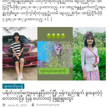
တာ္ကိုအျမန္ဆုံးပြဲစီစဥ္ေပးလိုက္ပါဆိုတဲ့ယူရွင္အိုကာမီ အျပည့္အစုံကိုေအာ
က္တြင္ဗီဒီယိုဖိုင္ျဖင့္ေဖာ္ျပထားသည္…။ ေအာင္လအန္ဆန္နဲ႔က်ေတာ္ကိုအျမ
န္ဆုံးပြဲစီစဥ္ေပးလိုက္ပါဆိုတဲ့ယူရွင္အိုကာမီ အျပည့္အစုံကိုေအာက္တြင္ဗီဒီယိုဖို
င္ျဖင့္ေဖာ္ျပထားသည္…။ […]
ၾကားသိရသမွ်
ပရိတ်သတ်တွေမေ့နေပြီထင်ပြီး မန်ကျည်းရွက် ခူးနေတဲ့ပုံ
လေးတင်ပြီး ပြန် ပေါ်လာတဲ့ ဖြူဖြူထွေး
Author
Posted
Achawlaymyar
June 10, 2021
on