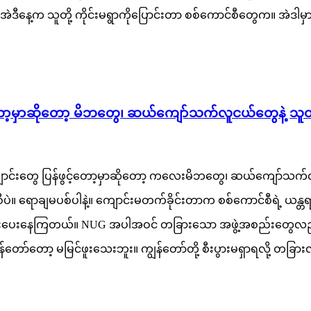
နေ့က သူတို့ ကိုင်းမရွာကိုပြောင်းတာ စစ်ကောင်စီတွေက။ အဲဒါမှ
မှာဆိုတော့ မိဘတွေ၊ ဆယ်ကျော်သက်လူငယ်တွေနဲ့ သူတို့မိဘ
တွေ ပြန်ဖွင့်တော့မှာဆိုတော့ ကလေးမိဘတွေ၊ ဆယ်ကျော်သက်လူငယ်တွေ
းစီပဲ။ ရောချမပစ်ပါနဲ့။ ကျောင်းမတက်ခိုင်းတာက စစ်ကောင်စီရဲ့ 
ြိုးစားပေးနေကြတယ်။ NUG အပါအဝင် တခြားသော အဖွဲ့အစည်းတွေလည
ော်တော့ မမြင်ဖူးသေးဘူး။ ကျွန်တော်တို့ စီးပွားမရှာရလို့ တခြား