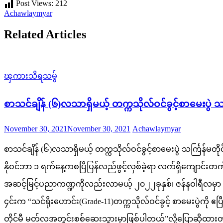
Post Views:
212
Achawlaymyar
Related Articles
ၾကားသိရသမွ်
စာသင်ချိန် (၆)လသာရှိမယ့် တက္ကသိုလ်ဝင်ခွင့်စာမေးပွဲ သ
Posted
Author
November 30, 2021
November 30, 2021
Achawlaymyar
on
စာသင်ချိန် (၆)လသာရှိမယ့် တက္ကသိုလ်ဝင်ခွင့်စာမေးပွဲ သင်္ကြန်မတိ
နိုဝင်ဘာ ၁ ရက်နေ့ကစပြီပြန်လည်ဖွင့်လှစ်ခဲ့ရာ လက်ရှိကျေ
အဆင့်မြင့်ပညာကဏ္ဍကိုလည်းလာမယ့် ၂၀၂၂ခုနှစ်၊ ဇန်နဝါရီလမှာ ပြ
၄င်းက “သင်ရိုးဟောင်း(Grade-11)တက္ကသိုလ်ဝင်ခွင့် စာမေးပွဲကို ဧ
တိုင်မီ မတ်လအတွင်းစစ်ဆေးသွားမှာဖြစ်ပါတယ်”လို့ပြောဆိုထားတာ