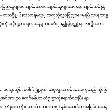
ိဘပြည်သူများ၊ကျောင်းသား၊ကျောင်းသူများအနေနဲ့ကျောင်းအပ်နှံမှု
— စာသင္ခ်ိန္ (၆)လသာရွိမယ့္ တကၠသိုလ္ဝင္ခြင့္စာေမးပြဲ သၾကၤန္မ
ကို ႏိုဝင္ဘာ ၁ ရက္ေန႔ကစၿပီျပန္လည္ဖြင့္လွစ္ခဲ့ရာ လက္ရွိေက်ာ
re… မကွေးတိုင်း ပေါက်မြို့နယ်၊ တံစူးရွာက စစ်ဘေးဒုက္ခသည် ကိုးဦး
င်အား ၇၀ ကျော်ခန့်ဟာ တံစူးရွာကိုရောက်လာပြီး ရွာ
ပါတယ်။ “တံစူးက ကိုးယောက် သေတယ်ဗျ။ နှစ်ယောက်က အပြင်းအထန်