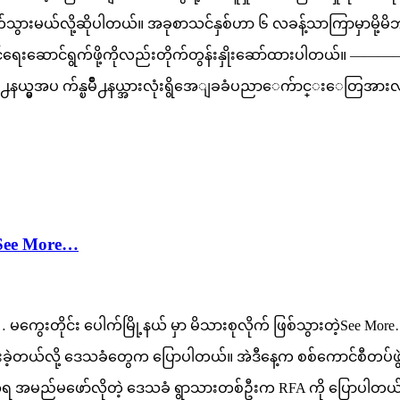
်ရွက်သွားမယ်လို့ဆိုပါတယ်။ အခုစာသင်နှစ်ဟာ ၆ လခန့်သာကြာမှာမို့မ
်နိုင်ရေးဆောင်ရွက်ဖို့ကိုလည်းတိုက်တွန်းနှိုးဆော်ထားပါတယ်။ ———
 ၿမိဳ႕နယ္မွအပ က်န္ၿမိဳ႕နယ္အားလုံးရွိအေျခခံပညာေက်ာင္းေတြအားလုံး
ဲ့See More…
e… မကွေးတိုင်း ပေါက်မြို့နယ် မှာ မိသားစုလိုက် ဖြစ်သွားတဲ့See Mo
ဲ့တယ်လို့ ဒေသခံတွေက ပြောပါတယ်။ အဲဒီနေ့က စစ်ကောင်စီတပ်ဖွဲ့အ
ုံရေးအရ အမည်မဖော်လိုတဲ့ ဒေသခံ ရွာသားတစ်ဦးက RFA ကို ပြော