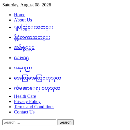
Skip
Saturday, August 08, 2026
to
Home
content
About Us
ျပည္တြင္းသတင္း
နိုင္ငံတကာသတင္း
အခ်စ္နွင့္ဘဝ
ေဗဒင္
အနုပညာ
အေထြအေထြဗဟုသုတ
က်မၼာေရး ဗဟုသုတ
Health Care
Privacy Policy
Terms and Conditions
Contact Us
Search
for: