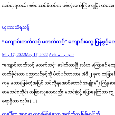
ဒဏ်ရာရတယ်။ စစ်ကောင်စီတပ်က ပစ်တဲ့လက်ကြီးကျပြီး ထိတာ။ အဲဒီ
ၾကားသိရသမွ်
“ကျောင်းတက်သင့် မတက်သင့်” ကျောင်းတွေ ပြန်ဖွင့်တော့
Posted
Author
May 17, 2022
May 17, 2022
Achawlaymyar
on
“ကျောင်းတက်သင့် မတက်သင့်” ဒေါက်တာဖြိုးသီဟ မကြာခင် ကျောင်း
တက်ခိုင်းတာ ပညာသင်ခွင့်ကို ပိတ်ပင်တာလား အဲဒီ ၂ ခုက တခြာ
ကမှ မတားမြစ်တဲ့အပြင် သင်လို့ရအောင်တောင် အမျိုးမျိုး က
စာမသင်ရတိုင်း တခြားသူတွေလည်း မသင်နဲ့လို့ ပြောနေကြတာ ကျွန်တ
စရာရှိတာ လုပ်။ […]
Post
တချိန်က အာရှမှာ ကျားဖြစ်ခဲ့သော အတိတ်က မြန်မာပြည်