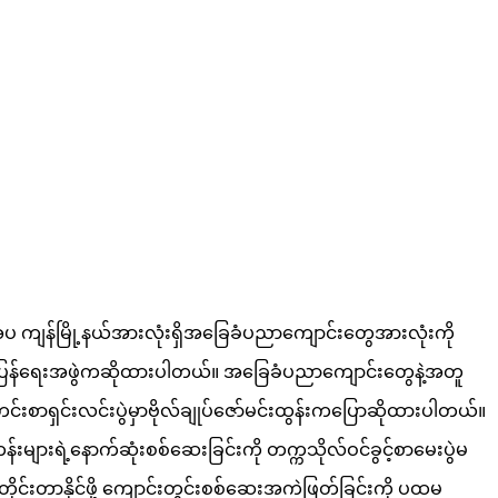
နယ်မှအပ ကျန်မြို့နယ်အားလုံးရှိအခြေခံပညာကျောင်းတွေအားလုံးကို
တ်ပြန်ရေးအဖွဲကဆိုထားပါတယ်။ အခြေခံပညာကျောင်းတွေနဲ့အတူ
်းစာရှင်းလင်းပွဲမှာဗိုလ်ချုပ်ဇော်မင်းထွန်းကပြောဆိုထားပါတယ်။
န်းများရဲ့နောက်ဆုံးစစ်ဆေးခြင်းကို တက္ကသိုလ်ဝင်ခွင့်စာမေးပွဲမ
ုင်းတာနိုင်ဖို့ ကျောင်းတွင်းစစ်ဆေးအကဲဖြတ်ခြင်းကို ပထမ