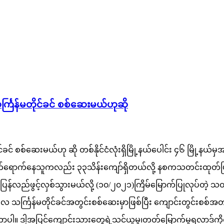
င်္ကြန်မတိုင်ခင် စစ်ဆေးမယ်ဟုဆို
ုင်ခင် စစ်ဆေးမယ်ဟု ဆို တစ်နိုင်ငံလုံးရှိမြို့နယ်ပေါင်း ၄၆ မြို့
ာင်းတက်ရောက်နေသူကလည်း ၃၃သိန်းကျော်ရှိတယ်လို့ နစကသတင်းထု
န်လည်ဖွင့်လှစ်သွားမယ်လို့ (၁၀/၂၀၂၁)ကြိမ်မြောက်ပြုလုပ်တဲ့ သတင
ပြီလ သင်္ကြန်မတိုင်ခင်အတွင်းစစ်ဆေးမှာဖြစ်ပြီး ကျောင်းတွင်းစစ်အတ
ပါ။ ဒါ့အပြင်ကျောင်းသားတွေရဲ့သင်ယူမှု၊တတ်မြောက်မှုရလာဒ်ကိုတိ