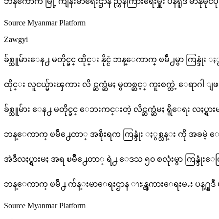
ဘန်ကောက် မြို့ ကျန်းမာရေးဌာန ညွှန်ကြားရေးမှူး ပန်ရူဒီ မာနို
ဘ
မြ
Source Myanmar Platform
Zawgyi
မ
က
ခ်စ္သူမ်ားေန႕ မတိုင္ခင္ ထိုင္း နိုင္ငံ ဘန္ေကာက္ ၿမိဳ႕မွာ ကြန္ဒုံး
ဒု
ထိုင္း လူငယ္မ်ားၾကား လိ င္ဆက္ဆံမႈ မွတစ္ဆင့္ ကူးစက္တဲ့ ေရာဂါ ျဖစ္ပြာ
န
သ
ခ်စ္သူမ်ား ေန႕ မတိုင္ခင္ ေဘးကင္းတဲ့ လိင္ဆက္ဆံမႈ ရွိေရး လႈပ္ရွား
ဘန္ေကာက္ ၿမိဳ႕ေတာ္ အစိုးရက ကြန္ဒုံး ႏွစ္သန္း ကို အခမဲ့
န
s
အဲဒီလႈပ္ရွားမႈ အရ ၿမိဳ႕ေတာ္ ရဲ႕ ေဒသ ၅၀ စလုံးမွာ ကြန္ဒုံးေတြ အ
m
ဘန္ေကာက္ ၿမိဳ႕ က်န္းမာေရးဌာန ၫႊန္ၾကားေရးမႉး ပန္႐ူဒီ
Source Myanmar Platform