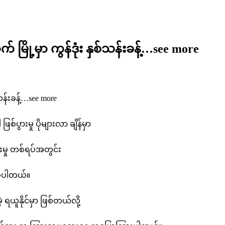
က် မြို့မှာ ကွန်ဒုံး နှစ်သန်းခန့်…see more
n
ျစ်သူ
်သန်းခန့်…see more
ျား
်ပွားမှု ပိုများလာ ချိန်မှာ
ေ့
မ
ားမှု တစ်ရပ်အတွင်း
ိုင်
ခဲ့ပါတယ်။
င်
ိုင်း
့ ရယူနိုင်မှာ ဖြစ်တယ်လို့
ုင်ငံ