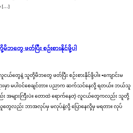
ာ […]
တွေ ဖတ်ပြီး စဉ်းစားနိုင်ဖို့ပါ
နဲ့ သူတို့မိဘတွေ ဖတ်ပြီး စဉ်းစားနိုင်ဖို့ပါ။ ▪️ကျောင်းမ
ယန္တရားမှာ မပါဝင်စေချင်တာ။ ပညာက ဆက်သင်နေလို့ ရတယ်။ ဘယ်သူ
်း အများကြီးပဲ။ တောထဲ ရောက်နေတဲ့ လူငယ်တွေကလည်း သူတို့
လူတွေလည်း ဘာအလုပ်မှ မလုပ်နဲ့လို့ ပြောနေလို့မှ မရတာ။ လုပ်