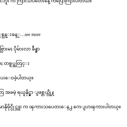
မိုင်ပိုင်ဘူး က ကြားသပတေးနေ့ ကပြောကြားပါတယ်။
န်ကောက်
ို့
ှာ
ွန်
 ႏွစ္သန္းခန့္…see more
ံး
းမႈ ပိုမ်ားလာ ခ်ိန္မွာ
ှစ်
န်း
မႈ တစ္ရပ္အတြင္း
ခ
 ေပးေဝခဲ့ပါတယ္။
့်…
ee
ခမဲ့ ရယူနိုင္မွာ ျဖစ္တယ္လို႔
ore
 မာနိုမိုင္ပိုင္ဘူး က ၾကားသပေတးေန႕ ကေျပာၾကားပါတယ္။