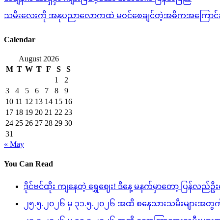
navigation
သမီးလေးကို အနုပညာလောကထဲ မဝင်စေချင်တဲ့အဓိကအကြောင်းအ
Calendar
August 2026
M
T
W
T
F
S
S
1
2
3
4
5
6
7
8
9
10
11
12
13
14
15
16
17
18
19
20
21
22
23
24
25
26
27
28
29
30
31
« May
You Can Read
ဒိုင်ဗင်ထိုး ကျနေတဲ့ ရွှေဈေး! ဒီနေ့ မနက်မှာတော့ ပြန်လည်ဦး
၂၅.၅.၂၀၂၆ မှ ၃၁.၅.၂၀၂၆ အထိ စနေသားသမီးများအတွက်