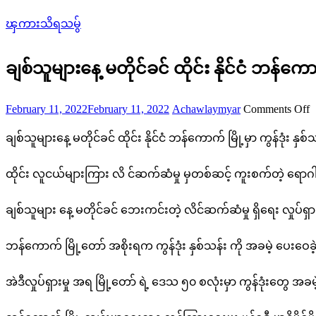
ၾကားသိရသမွ်
ချစ်သူများနေ့ မတိုင်ခင် ထိုင်း နိုင်ငံ ဘန်ကော
Posted
Author
o
February 11, 2022
February 11, 2022
Achawlaymyar
Comments Off
on
ခ
ချစ်သူများနေ့ မတိုင်ခင် ထိုင်း နိုင်ငံ ဘန်ကောက် မြို့မှာ ကွန်ဒုံး နှစ
မ
ထိုင်း လူငယ်များကြား လိ င်ဆက်ဆံမှု မှတစ်ဆင့် ကူးစက်တဲ့ ရောဂါ ဖြစ
န
ချစ်သူများ နေ့ မတိုင်ခင် ဘေးကင်းတဲ့ လိင်ဆက်ဆံမှု ရှိရေး လှုပ်ရှ
တ
ဘန်ကောက် မြို့တော် အစိုးရက ကွန်ဒုံး နှစ်သန်း ကို အခမဲ့ ပေးဝေ
ခ
ထ
အဲဒီလှုပ်ရှားမှု အရ မြို့တော် ရဲ့ ဒေသ ၅၀ စလုံးမှာ ကွန်ဒုံးတွေ အခမဲ
နိ