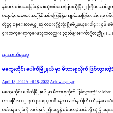
နှစ်ဝက်စစ်ဆေးခြင်းနဲ့ နှစ်ဆုံးစစ်ဆေးခြင်းဆိုပြီး ၂ ကြိမ်ဆောင
မနှောင့်နှေးစေဘဲအချိန်မီအပ်နှံကြဖို့နဲ့ကျောင်းအမြန်တက်ရောက
တိုင္ခင္ စစ္ေဆးမယ္ဟု ဆို တစ္ႏိုင္ငံလုံးရွိၿမိဳ႕နယ္ေပါင္း ၄၆
င္းတက္ေရာက္ေနသူကလည္း ၃၃သိန္းေက်ာ္ရွိတယ္လို႔ […]
ၾကားသိရသမွ်
မကွေးတိုင်း ပေါက်မြို့နယ် မှာ မိသားစုလိုက် ဖြစ်သွားတ
Posted
Author
April 18, 2022
April 18, 2022
Achawlaymyar
on
မကွေးတိုင်း ပေါက်မြို့နယ် မှာ မိသားစုလိုက် ဖြစ်သွားတဲ့See Mor
ဟာ ဧပြီလ ၁၂ ရက် ညနေ ၄ နာရီခန့်က လက်နက်ကြီး ထိမှန်သေဆုံးခ
ပတ်ဝန်းကျင်ကို လက်နက်ကြီးတွေနဲ့ ပစ်ခတ်ခဲ့တယ်လို့ လုံခြ