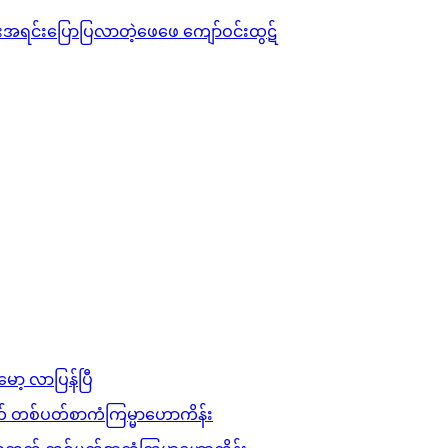
ရင်းပြောပြလာတဲ့ဖေဖေ ကျော်ဝင်းထွဋ်
မော့ လာပြန်ပြီ
 တစ်ပတ်စာကံကြမ္မာဟောကိန်း