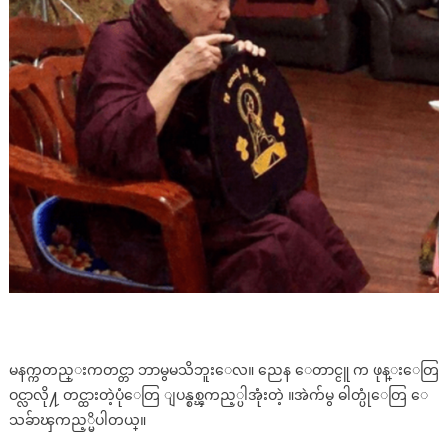
မနက္ကတည္းကတင္တာ ဘာမွမသိဘူးေလ။ ညေန ေတာင္ငူ က ဖုန္းေတြ
ဝင္လာလို႔ တင္ထားတဲ့ပုံေတြ ျပန္စစ္ၾကည့္ပါအုံးတဲ့ ။အဲက်မွ ဓါတ္ပုံေတြ ေ
သခ်ာၾကည့္မိပါတယ္။