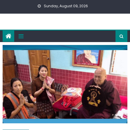
Skip
Sunday, August 09, 2026
to
content