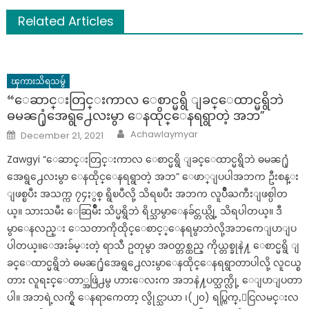
Related Articles
ၾကားသိရသမွ်
“ေဆာင္းတြင္းကာလ ေစာင္မရွိ ျခင္ေထာင္မရွိဘဲ
ဓမၼ႐ုံအေရွ႕ေလးမွာ ေနထိုင္ေနရရွာတဲ့ အဘ”
Author
Posted
Achawlaymyar
December 21, 2021
on
Zawgyi “ေဆာင္းတြင္းကာလ ေစာင္မရွိ ျခင္ေထာင္မရွိဘဲ ဓမၼ႐ုံ
အေရွ႕ေလးမွာ ေနထိုင္ေနရရွာတဲ့ အဘ” ေဖာ္ျပပါအဘက ဦးစန္း
ျဖစ္ၿပီး အသက္က ၇၄ႏွစ္ ရွိၿပီလို့ သိရၿပီး အဘက လူပ်ိဳႀကီးျဖစ္ပါတ
ယ္။ သားသမီး ေဆြမ်ိဳး သိပ္မရွိဘဲ ရိပ္သာမွာေနခ်င္တယ္လို့ သိရပါတယ္။ ဒီ
မွာေနလည္း ေသတာကိုထိုင္ေစာင့္ေနရမွာဘဲလို့အဘကေျပာျပ
ပါတယ္။ေအးခ်မ္းတဲ့ ရာသီ ဥတုမွာ အဝတ္တစ္ထည္ ကိုယ္တစ္ခုနဲ႔ ေစာင္မရွိ ျ
ခင္ေထာင္မရွိဘဲ ဓမၼ႐ုံအေရွ႕ေလးမွာေနထိုင္ေနရရွာတာပါလို့ လူငယ္စ
တား လူရႊင္ေတာ္အဖြဲ႕မွ ဟားေလးက အဘနဲ႔ပတ္သက္လို့ ေျပာျပတာ
ပါ။ အဘရဲ့လက္ရွိ ေနရာကေတာ့ လွိုင္သာယာ ၊(၂၀) ရပ္ကြက္,ေငြလမင္းလ