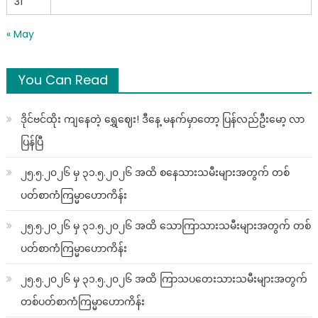
31
« May
You Can Read
ဒိုင်ဗင်ထိုး ကျနေတဲ့ ရွှေဈေး! ဒီနေ့ မနက်မှာတော့ ပြန်လည်ဦးမော့ လာ
ပြန်ပြီ
၂၅.၅.၂၀၂၆ မှ ၃၁.၅.၂၀၂၆ အထိ စနေသားသမီးများအတွက် တစ်
ပတ်စာကံကြမ္မာဟောကိန်း
၂၅.၅.၂၀၂၆ မှ ၃၁.၅.၂၀၂၆ အထိ သောကြာသားသမီးများအတွက် တစ်
ပတ်စာကံကြမ္မာဟောကိန်း
၂၅.၅.၂၀၂၆ မှ ၃၁.၅.၂၀၂၆ အထိ ကြာသပတေးသားသမီးများအတွက်
တစ်ပတ်စာကံကြမ္မာဟောကိန်း