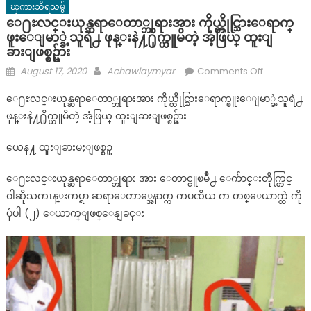
ၾကားသိရသမွ်
ေ႐ႊလင္းယုန္ဆရာေတာ္ဘုရားအား ကိုယ္တိုင္သြားေရာက္
ဖူးေျမာ္ခဲ့သူရဲ႕ ဖုန္းနဲ႔႐ိုက္ယူမိတဲ့ အံ့ဖြယ္ ထူးျ
ခားျဖစ္စဥ္မ်ား
Posted
Author
on
August 17, 2020
Achawlaymyar
Comments Off
on
ေ႐ႊ
ေ႐ႊလင္းယုန္ဆရာေတာ္ဘုရားအား ကိုယ္တိုင္သြားေရာက္ဖူးေျမာ္ခဲ့သူရဲ႕
လ
ဖုန္းနဲ႔႐ိုက္ယူမိတဲ့ အံ့ဖြယ္ ထူးျခားျဖစ္စဥ္မ်ား
င္း
ယု
ယေန႔ ထူးျခားမႈျဖစ္စဥ္
န္
ဆ
ေ႐ႊလင္းယုန္ဆရာေတာ္ဘုရား အား ေတာင္ငူၿမိဳ႕ ေက်ာင္းတိုက္တြင္
ရာေ
ဝါဆိုသကၤန္းကပ္ရာ ဆရာေတာ္အေနာက္က ကပၸိယ က တစ္ေယာက္ထဲ ကို
တာ္
ပုံပါ (၂) ေယာက္ျဖစ္ေနျခင္း
ဘုရား
အား
ကို
ယ္
တို
င္
သြားေ