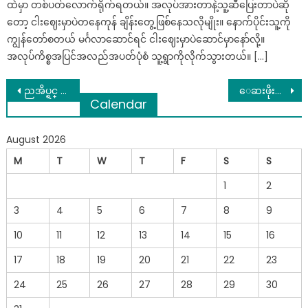
ထဲမှာ တစ်ပတ်လောက်ရိုက်ရတယ်။ အလုပ်အားတာနဲ့သူ့ဆီပြေးတာပဲဆို
တော့ ငါးဈေးမှာပဲတနေကုန် ချိန်းတွေ့ဖြစ်နေသလိုမျိုး။ နောက်ပိုင်းသူ့ကို
ကျွန်တော်စတယ် မင်္ဂလာဆောင်ရင် ငါးဈေးမှာပဲဆောင်မှာနော်လို့။
အလုပ်ကိစ္စအပြင်အလည်အပတ်ပုံစံ သူ့ရွာကိုလိုက်သွားတယ်။ […]
Post
ညအိပ္ရင္ ဘယ္ဘက္ေစာင္းၿပီး အိပ္ျဖစ္ေအာင္ အိပ္ပါ
ေဆးဖိုးဝါးခအလႉခံစားေနရတဲ့ လူၾကမ္းသ႐ုပ္ေဆာင္ဦးတင္ျမင့္ရဲ႕ အိမ္ထဲကေန ဆင္းလို႔အဆင္ေျပေအာင္ လမ္းေလးခင္းေပးသြားမယ္ဆိုတဲ့ ပြင့္နဒီေမာင္
Calendar
navigation
August 2026
M
T
W
T
F
S
S
1
2
3
4
5
6
7
8
9
10
11
12
13
14
15
16
17
18
19
20
21
22
23
24
25
26
27
28
29
30