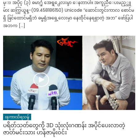
မ္း၊ အပိုင္ (၃) ဓမာ႐ုံ အေရွ႕ေလးမွာ ေနတာပါ။ အကူညီေပးမည့္သူ
မ်ား ဆက္သြယ္ရန္-(09.458186150) Unicode “ဆောင်းတွင်းကာလ စောင်မ
ရှိ ခြင်ထောင်မရှိဘဲ ဓမ္မရုံအရှေ့လေးမှာ နေထိုင်နေရရှာတဲ့ အဘ” ဖော်ပြပါ
အဘက […]
ၾကားသိရသမွ်
ပရိတ်သတ်တွေကို 3D သုံးလုံးဂဏန်း အပိုင်ပေးလာတဲ့
ဇာတ်မင်းသား ဟန်ဇာမိုး၀င်း