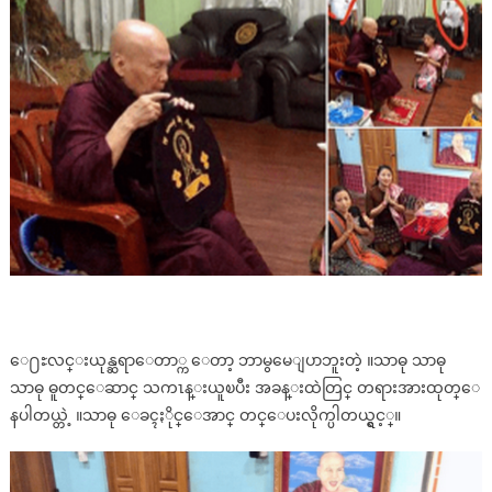
ေ႐ႊလင္းယုန္ဆရာေတာ္က ေတာ့ ဘာမွမေျပာဘူးတဲ့ ။သာဓု သာဓု
သာဓု ဓူတင္ေဆာင္ သကၤန္းယူၿပီး အခန္းထဲတြင္ တရားအားထုတ္ေ
နပါတယ္တဲ့ ။သာဓု ေခၚႏိုင္ေအာင္ တင္ေပးလိုက္ပါတယ္ရွင့္။