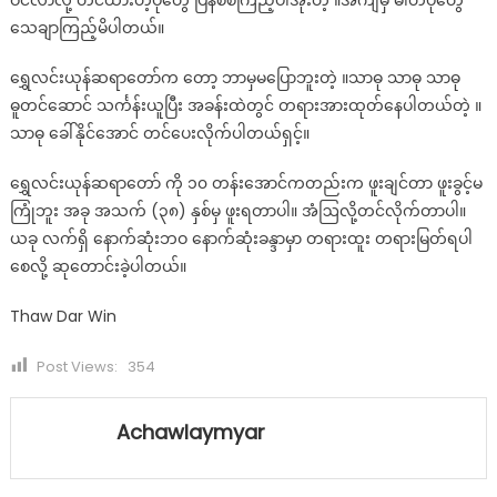
သေချာကြည့်မိပါတယ်။
ရွှေလင်းယုန်ဆရာတော်က တော့ ဘာမှမပြောဘူးတဲ့ ။သာဓု သာဓု သာဓု
ဓူတင်ဆောင် သင်္ကန်းယူပြီး အခန်းထဲတွင် တရားအားထုတ်နေပါတယ်တဲ့ ။
သာဓု ခေါ်နိုင်အောင် တင်ပေးလိုက်ပါတယ်ရှင့်။
ရွှေလင်းယုန်ဆရာတော် ကို ၁၀ တန်းအောင်ကတည်းက ဖူးချင်တာ ဖူးခွင့်မ
ကြုံဘူး အခု အသက် (၃၈) နှစ်မှ ဖူးရတာပါ။ အံဩလို့တင်လိုက်တာပါ။
ယခု လက်ရှိ နောက်ဆုံးဘဝ နောက်ဆုံးခန္ဒာမှာ တရားထူး တရားမြတ်ရပါ
စေလို့ ဆုတောင်းခဲ့ပါတယ်။
Thaw Dar Win
Post Views:
354
Achawlaymyar