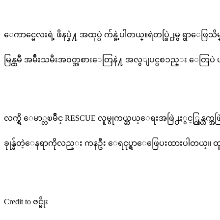
ေကာင္မေလးရဲ့ ဖိနပ္နဲ႔ အထုပ္ပဲ က်န္ခဲ့ပါတယ္။ရဲတပ္ဖြဲ႕မွ ရွာေ
မြန္ထမီီ အမ်ိဳးသမီးအဝတ္အစားေတြနဲ႔ အလွျပင္ပစၥည္း ေတြပဲ
လက္ရွိ ေမာ္လၿမိဳင္ RESCUE လူမွုကယ္ဆယ္ေရးအဖြဲ႕ႏွင့္ကြန္ယက
ခုုန္ခ်တဲ့ေနရာကိုလည္း ကနဦး ေရငုပ္ရွာေဖြေပးထားပါတယ္။ ထ
Credit to ဇင္မိုး