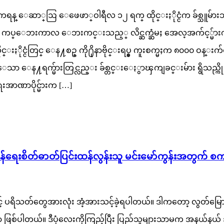
န္ ေဆာ္ဩ ေဖေဖာ္ဝါရီလ ၁၂ ရက္ ထိုင္းႏိုင္ငံက ခ်စ္သူမ်ားသည္
အဝင္ ကပ္ေဘးကာလ ေဘးကင္းသည့္ လိင္ဆက္ဆံမႈ အေလ့အက်င့္မ်ားက
္းႏိုင္ငံတြင္ ေန႔စဥ္ ကို႐ိုနာဗိုင္းရပ္စ္ ကူးစက္မႈက ၈၀၀၀ ဝန္း
းေသာ ေန႔ရက္မ်ားတြင္လည္း ခ်စ္တင္းေႏွာၾကျခင္းမ်ား ရွိသည္ကို
ာဏာပိုင္မ်ားက […]
ေးစိတ်ဓာတ်ပြင်းထန်လွန်းသူ မင်းမော်ကွန်းအတွက် စကား
ရိသတ်တွေအားလုံး အံ့အားသင့်ခဲ့ရပါတယ်။ ဒါကတော့ လွတ်မြောက်နယ်
့တာ ဖြစ်ပါတယ်။ ဒီပုံလေးကိုကြည့်ပြီး ပြည်သူများသာမက အနယ်နယ်