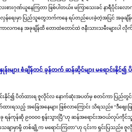
ကို လေးစားဂုဏ်ယူနေကြတာ ဖြစ်ပါတယ်။ မကြာသေးခင် နာရီပိုင်းလော
န်ရေးမှာ ပြည်သူတွေဘက်ကနေ ရပ်တည်ပေးခဲ့တဲ့အပြင် အခုချိန်ထ
ာလကနေ အခုချိန်ထိ တောထဲတောင်ထဲ ဇနီးသားသမီးများပါ လိုက
ှုန်းများ စံချိန်တင် ခုန်တက် ဆန်ဆိုင်များ မရောင်းနိုင်၍
ာင်းနိုင်၍ ပိတ်ထားရ ဇူလိုင်လ နောက်ဆုံးအပတ်မှ စတင်ကာ ပြည်တွင်းဆန
ု့မှာ ပိတ်ထားရသည့် အခြေအနေများ ဖြစ်လာကြောင်း သိရသည်။ “ဒီဈ
အခု ရန်ကုန်ဆို ၉၀၀၀၀ စွန်းသွားပြီ”ဟု ဆန်အရောင်းအဝယ်လုပ်ကို
 သေချာမှာမို့ တစ်ချို့က မရောင်းကြတာ”ဟု ၎င်းက ရှင်းပြသည်။ ဇူလ