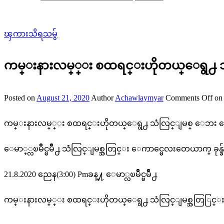
ၾကားသိရသမွ်
ကမ္းနားလမ္္း စထရင္းဟိုတယ္ေရွ႕ သံလ
Posted on
August 21, 2020
Author
Achawlaymyar
Comments Off
on
ကမ္းနားလမ္္း စထရင္းဟိုတယ္ေရွ႕ သံလြင္ျမစ္ ေဘး ေကာင္
ေမာ္္လၿမိဳင္ၿမိဳ႕ သံံလြင္ျမစ္အတြင္း ေကာင္မေလးတေယာက္ ခုန္ခ
21.8.2020 ညေန(3:00) Pmခန္႔ ေမာ္လၿမိဳင္ၿမိဳ႕
ကမ္းနားလမ္္း စထရင္းဟိုတယ္ေရွ႕ သံလြင္ျမစ္အတြြင္း 