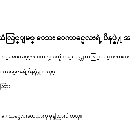
ြင္ျမစ္ ေဘး ေကာင္မေလးရဲ့ ဖိနပ္နဲ႔ အ
 ကမ္းနားလမ္္း စထရင္းဟိုတယ္ေရွ႕ သံလြင္ျမစ္ ေဘး ေကာင္မ
မေလးရဲ့ ဖိနပ္နဲ႔ အထုပ္
်သြား
ေကာင္မေလးတေယာက္ ခုန္ခ်သြားပါတယ္။