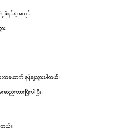
ဖိနပ်နဲ့ အထုပ်
ွား
လေးတယောက် ခုန်ချသွားပါတယ်။
ိမ်းဆည်းထားပြီးပါပြီး။
ပါတယ်။