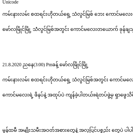
Unicode
ကမ်းနားလမ်း စထရင်းဟိုတယ်ရှေ့ သံလွင်မြစ် ဘေး ကောင်မလေးရဲ့ 
မော်လမြိုင်မြို့ သံံလွင်မြစ်အတွင်း ကောင်မလေးတယောက် ခုန်ချသ
21.8.2020 ညနေ(3:00) Pmခန့် မော်လမြိုင်မြို့
ကမ်းနားလမ်း စထရင်းဟိုတယ်ရှေ့ သံလွင်မြစ်အတွင်း ကောင်မ
ကောင်မလေးရဲ့ ဖိနပ်နဲ့ အထုပ်ပဲ ကျန်ခဲ့ပါတယ်။ရဲတပ်ဖွဲ့မှ ရှာဖွေသ
မွန်ထမီ အမျိုးသမီးအဝတ်အစားတွေနဲ့ အလှပြင်ပစ္စည်း တွေပဲ ပါ