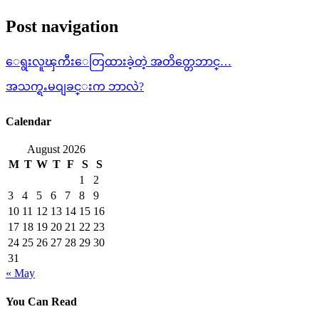
Post navigation
ေရွးလူၾကီးေတြထားခဲ့တဲ့ အတိတ္တေဘာင္…
အသက္ရႉမဝျခင္းက ဘာလဲ?
Calendar
August 2026
M
T
W
T
F
S
S
1
2
3
4
5
6
7
8
9
10
11
12
13
14
15
16
17
18
19
20
21
22
23
24
25
26
27
28
29
30
31
« May
You Can Read