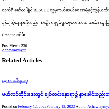
လက်ရှိ မော်လမြိုင် RESCUE လူမှုကယ်ဆယ်ရေးအဖွဲ့နှင့်ကွန်ယက်
ခုန်ချတဲ့နေရာကိုလည်း ကနဦး ရေငုပ်ရှာဖွေပေးထားပါတယ်။ ထူးခြာ
Credit to ဇင်မိုး
Post Views:
230
Achawlaymyar
Related Articles
ၾကားသိရသမွ်
ဗယ်လင်တိုင်းဒေးတွင် ချစ်တင်းနှောရာ၌ နှာခေါင်းစည
Posted on
February 12, 2022
February 12, 2022
Author
Achawlaymya