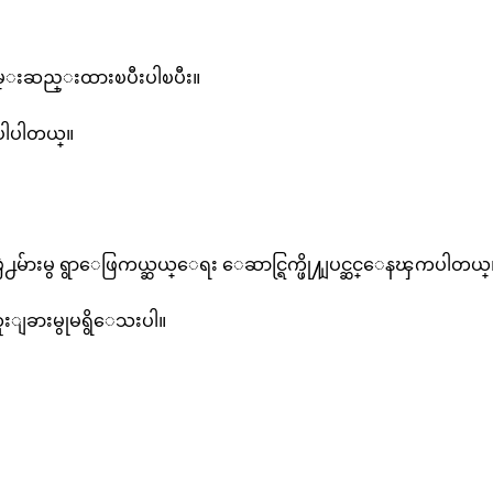
ဖြသိမ္းဆည္းထားၿပီးပါၿပီး။
 ပါပါတယ္။
္အဖြဲ႕မ်ားမွ ရွာေဖြကယ္ဆယ္ေရး ေဆာင္ရြက္ဖို႔ျပင္ဆင္ေနၾကပါတယ္
ူးျခားမွုမရွိေသးပါ။