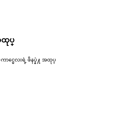
ထုပ္
ေလးရဲ့ ဖိနပ္နဲ႔ အထုပ္