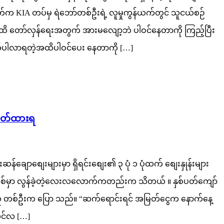
က်က KIA တပ်မှ ရဲဘော်တစ်ဦးရဲ့ လူမှုကွန်ယက်တွင် သူငယ်စဉ်
ိ တော်လှန်ရေးအတွက် အားမလျော့ဘဲ ပါဝင်နေတာကို ကြည့်ပြီး
်ပါလာရတဲ့အထိပါဝင်ပေး နေတာကို […]
 ပိတ်ထားရ
်ချောစျေးများမှာ ရှိရင်းစျေး၏ ၃ ပုံ ၁ ပုံထက် စျေးနှုန်းများ
ေးဖြစ်မှာ လွန်ခဲ့တဲ့လေးလလောက်ကတည်းက သိတယ် ။ နှစ်ပတ်ကျော်
င်သူ တစ်ဦးက ပြော သည်။ “ဆက်ရောင်းရင် အမြတ်ငွေက နောက်နေ့
ိုင်လ […]