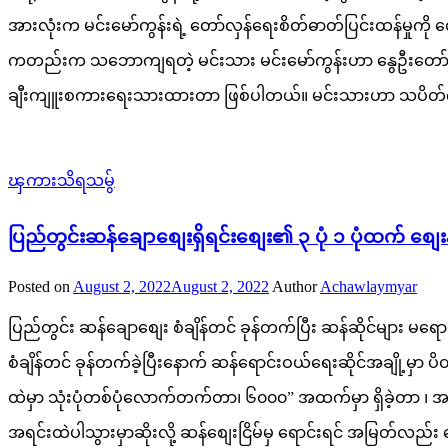
အားလုံးက မင်းမော်ကွန်းရဲ့ တော်လှန်ရေးစိတ်ဓာတ်ပြင်းထန်မှု
ကတည်းက သဘောကျရတဲ့ မင်းသား မင်းမော်ကွန်းဟာ နွေဦးတော်လှ
ချီးကျူးစကားရေးသားထားတာ ဖြစ်ပါတယ်။ မင်းသားဟာ သပိတ်က
ၾကားသိရသမွ်
ပြည်တွင်းဆန်ချောစျေးရှိရင်းစျေး၏ ၃ ပုံ ၁ ပုံထက် စျေးန
Posted on
August 2, 2022
August 2, 2022
Author
Achawlaymyar
ပြည်တွင်း ဆန်ချောစျေး စံချိန်တင် ခုန်တက်ပြီး ဆန်ဆိုင်များ မရေ
စံချိန်တင် ခုန်တက်ခဲ့ပြီးနောက် ဆန်ရောင်းဝယ်ရေးဆိုင်အချိ
ထဲမှာ သုံးပုံတစ်ပုံလောက်တက်တာ၊ ၆၀၀၀” အထက်မှာ ရှိခဲ့တာ ၊ 
အရင်းထဲပါသွားမှာဆိုးလို့ ဆန်စျေးငြိမ်မှ ရောင်းရင် အမြတ်လည်း