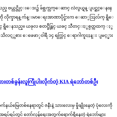
 ဗယ္လင္တိုင္းေဒး၌ ခ်စ္သက္လက္ေဆာင္ လဲလွယ္ရန္ ျပင္ဆင္ေနၾ
ို လိုက္နာရန္ က်န္းမာေရးအာဏာပိုင္မ်ားက ေဆာ္ဩလ်က္ ရွိေ
က်င္ ရွိေနသည္။ ယခုလ စတင္ခ်ိန္တြင္ ယခင္ သီတင္းႏွစ္ပတ္ကထက္ ႏွ
 သိလင့္ကစား ေဖေဖာ္ဝါရီ ၁၄ ရက္တြင္ ေရာဂါကူးႏႈန္း ျမင့္မား
တစ်ခွန်းလူကြုံပါးလိုက်တဲ့ KIA ရဲဘော်တစ်ဦး
မြေတစ်နေရာတွင် ဇနီးနဲ့ သားလေးမှ မှိုချိုးနေတဲ့ ပုံလေးကို
 အရပ်ရပ်တွင် တော်လှန်ရေးအတွက်ရောက်ရှိနေတဲ့ ရဲဘော်များ