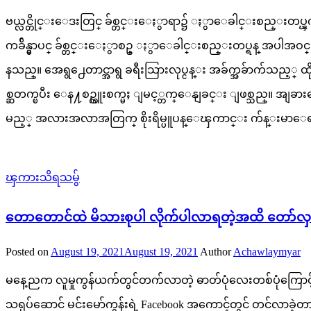
ဗယ္လင္တိုင္းေဒးတြင္ ခ်စ္တင္းေႏွာရာ၌ ႏွာေခါင္းစည္းတပ္ၾကရ
ကခ်ိန္မွာပင္ ခ်စ္တင္းေႏွာစဥ္ ႏွာေခါင္းစည္းတပ္ရန္ အပါ
နသည္။ အေရွ႕ေတာင္အာရွ ခရီးသြားလုပ္ငန္း အခ်က္အခ်ာက်သည့္ ထိုင
စ္ဆတက္ၿပီး ေန႔စဥ္ကူးစက္မႈ ျမင့္တက္ေနျခင္း ျဖစ္သည္။ အျခာ
မည့္ အလားအလာအတြက္ စိုးရိမ္ပူပန္ေၾကာင္း က်န္းမာေရးအ
ၾကားသိရသမွ်
တောတောင်ထဲ မိသားစုပါ လိုက်ပါလာရတဲ့အထိ တော်လှန်ရ
Posted on
August 19, 2021
August 19, 2021
Author
Achawlaymyar
မနေ့ညက လူမှုကွန်ယက်တွင်တက်လာတဲ့ ဓာတ်ပုံလေးတစ်ပုံကြောင့် ပ
သရုပ်ဆောင် မင်းမော်ကွန်းရဲ့ Facebook အကောင့်တွင် တင်လာခဲ