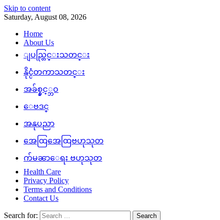
Skip to content
Saturday, August 08, 2026
Home
About Us
ျပည္တြင္းသတင္း
နိုင္ငံတကာသတင္း
အခ်စ္နွင့္ဘဝ
ေဗဒင္
အနုပညာ
အေထြအေထြဗဟုသုတ
က်မၼာေရး ဗဟုသုတ
Health Care
Privacy Policy
Terms and Conditions
Contact Us
Search for: