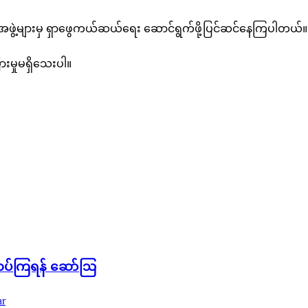
အဖွဲ့များမှ ရှာဖွေကယ်ဆယ်ရေး ဆောင်ရွက်ဖို့ပြင်ဆင်နေကြပါတယ်။
းမှုမရှိသေးပါ။
်းတပ်ကြရန် ဆော်ဩ
r