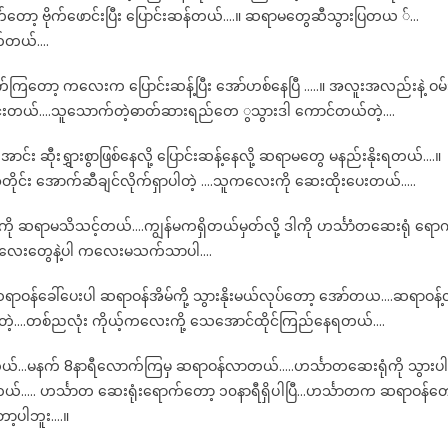
်တော့ ဗိုက်ဖောင်းပြီး ပြောင်းဆန်တယ်….။ ဆရာမတွေဆီသွားပြတယ ်…
က်တယ်….
ောက်ကြတော့ ကလေးက ပြောင်းဆန့်ပြီး အော်ဟစ်နေပြီ …..။ အလူးအလည်းနဲ့ ဝမ်
ောင်းတယ်….သူသောက်တဲ့ဓာတ်ဆားရည်တေ ွသွားဒါ ကောင်တယ်တဲ့….
ီုးရွှားစွာဖြစ်နေလို့ ပြောင်းဆန့်နေလို့ ဆရာမတွေ မနည်းနိုးရတယ်….။
ိုင်း အောက်ဆီချင်လိုက်ရှာပါတဲ့ ….သူကလေးကို ဆေးထိုးပေးတယ်…..
ု ဆရာမသိသင့်တယ်….ကျွန်မကရှိတယ်မှတ်လို့ ဒါကို ဟင်္သာံတဆေးရုံ ရော
ါင်းလေးတွေနဲ့ပါ ကလေးမသက်သာပါ….
ခေါ်ပေးပါ ဆရာဝန်အိမ်ကို့ သွားနိုးမယ်လုပ်တော့ အော်တယ….ဆရာဝန့်လိ
းတဲ့….တစ်ညလုံး ကိုယ့်ကလေးကို့ သေအောင်ထိုင်ကြည်နေရတယ်….
်နေရတယ်…မနက် 8နာရီလောက်ကြမှ ဆရာဝန်လာတယ်…..ဟင်္သာတဆေးရုံကို သွားပါ
က်ရတယ်….. ဟင်္သာတ ဆေးရုံးရောက်တော့ ၁၀နာရီရှိပါပြီ…ဟင်္သာတက ဆရာဝန်တ
ော့ပါဘူး….။