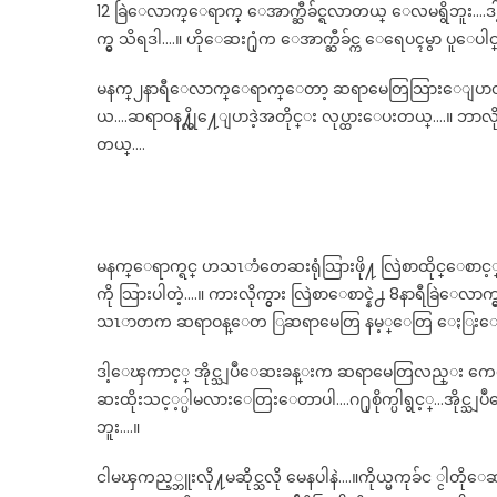
12 ခြဲေလာက္ေရာက္ ေအာက္ဆီခ်င္ရလာတယ္ ေလမရွိဘူး….ဒါ့
က္မွ သိရဒါ….။ ဟိုေဆး႐ုံက ေအာက္ဆီခ်င္က ေရေပၚမွာ ပ
မနက္၂နာရီေလာက္ေရာက္ေတာ့ ဆရာမေတြသြားေျပာတယ္…ဆရ
ယ….ဆရာဝန႔္လို႔ေျပာဒဲ့အတိုင္း လုပ္ထားေပးတယ္….။ ဘာလ
တယ္….
မနက္ေရာက္ရင္ ဟသၤာံတေဆးရုံသြားဖို႔ လြဲစာထိုင္ေ
ကို သြားပါတဲ့….။ ကားလိုက္ငွား လြဲစာေစာင္နဲ႕ 8နာရီခြ
သၤာတက ဆရာဝန္ေတ ြဆရာမေတြ နမ့္ေတြ ေႏြးေႏြးေထြ
ဒါ့ေၾကာင့္ အိုင္သျပဳေဆးခန္းက ဆရာမေတြလည္း ကေလ
ဆးထိုးသင့့္ပါမလားေတြးေတာပါ….ဂ႐ုစိုက္ပါရွင့္…အိုင္သ
ဘူး….။
ငါမၾကည့္ဘူးလို႔မဆိုင္သလို မေနပါနဲ….။ကိုယ္မကုခ်င ္ငါတိုေဆ