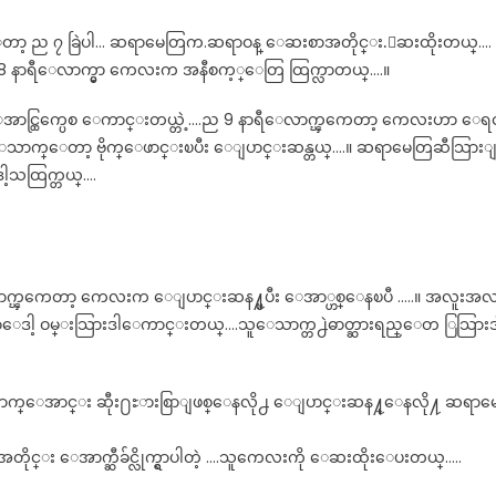
လို႔
္ေတာ့ ည ၇ ခြဲပါ… ဆရာမေတြက.ဆရာဝန္ ေဆးစာအတိုင္း.ေဆးထိုးတယ္….
ရ
ည 8 နာရီေလာက္မွာ ကေလးက အနီစက့္ေတြ ထြက္လာတယ္….။
င္
ဖြ
င္ထြက္ပေစ ေကာင္းတယ္တဲ့….ည 9 နာရီေလာက္ၾကေတာ့ ကေလးဟာ ေရ
င့္
ပါ
္ေသာက္ေတာ့ ဗိုက္ေဖာင္းၿပီး ေျပာင္းဆန္တယ္….။ ဆရာမေတြဆီသြား
ရေစ…
ါ့သထြက္တယ္….
နာရီေလာက္ၾကေတာ့ ကေလးက ေျပာင္းဆန႔္ၿပီး ေအာ္ဟစ္ေနၿပီ …..။ အလူးအ
ေဒါ့ ဝမ္းသြားဒါေကာင္းတယ္….သူေသာက္တ႕ဲဓာတ္ဆားရည္ေတ ြသြားဒ
က္ေအာင္း ဆီုး႐ႊားစြာျဖစ္ေနလို႕ ေျပာင္းဆန႔္ေနလို႔ ဆရာမ
ိုင္း ေအာက္ဆီခ်င္လိုက္ရွာပါတဲ့ ….သူကေလးကို ေဆးထိုးေပးတယ္…..