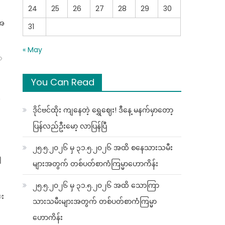
24
25
26
27
28
29
30
အေ
31
« May
ေ
You Can Read
ဒိုင်ဗင်ထိုး ကျနေတဲ့ ရွှေဈေး! ဒီနေ့ မနက်မှာတော့
ပြန်လည်ဦးမော့ လာပြန်ပြီ
၂၅.၅.၂၀၂၆ မှ ၃၁.၅.၂၀၂၆ အထိ စနေသားသမီး
ါ
များအတွက် တစ်ပတ်စာကံကြမ္မာဟောကိန်း
၂၅.၅.၂၀၂၆ မှ ၃၁.၅.၂၀၂၆ အထိ သောကြာ
္း
သားသမီးများအတွက် တစ်ပတ်စာကံကြမ္မာ
ဟောကိန်း