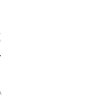
ု
ရ
း
င်