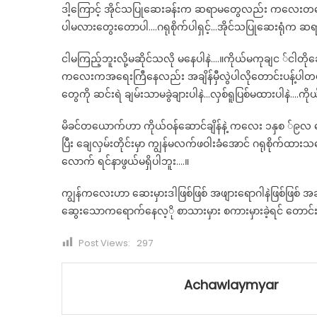
ဒါ့ကြောင့် အိုင်သပြုဆေးခန်းက ဆရာမတွေလည်း ကလေးတယေ
ပါမလားတွေးတောပါ….ဂရုစိုက်ပါရှင့်…အိုင်သပြုဆေးရုံက ဆ
ငါမကြည့်ဘူးလို့မဆိုင်သလို မနေပါနဲ….။ကိုယ်မကုချင ်ငါတိုဆေ
ကလေးကအရေးကြီနေလည်း အချိန်မှီလွဲပါလိုတောင်းပန့်ပါတယ်ရ
တွေကို ဆင်းရဲ ချမ်းသာမခွဲချားပါနဲ…လှစ်ရူပြစ်မထားပါနဲ….ကိုယ
မိခင်တယောက်ဟာ ကိုယ်ဝန်ဆောင်ချိန်နဲ့ ကလေး ၁နှစ ်၉လ 
ပြီး ချေလှမ်းတိုင်းမှာ ကျွန်မလက်ဖဝါးခံအောင် ဂရုစိုက်
လောက် ရင်နာဖွယ်မရှိပါဘူး….။
ကျွန်ကလေးဟာ ဆေးမှားဒါဖြစ်ဖြစ် အဖျားရောဂါနဲဖြစ်ဖြစ် အခ
ဆွေးသောကရောက်နေလ့ို စာသားမှား စကားမှားခဲ့ရင် တောင်း
Post Views:
297
Achawlaymyar