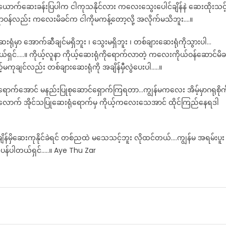
ာက်ဆေးခန်းပြပါက ငါကုသနိုင်လား ကလေးသွေးပေါင်ချိန်နဲ ဆေးထိုးသင့
ရာဝန်လည်း ကလေးမိခင်က ငါကိုမကန့်တော့လို့ အလိုက်မသိဘူး….။
းရုံမှာ အောက်ဆီချင်မရှိဘူး ၊ သွေးမရှိဘူး ၊ တစ်ချားဆေးရုံကိုသွားပါ…
ှင်…..။ ကိုယ့်လူနာ ကိုယ့်ဆေးရုံကိုရောက်လာတဲ့ ကလေးကိုယ်ဝန်ဆောင်မိခ
့်မကုချင်လည်း တစ်ချားဆေးရုံကို အချိန်မှီလွဲပေးပါ…..။
ရောက်အောင် မနည်းပြုစုဆောင်ရှောက်ကြရတာ…ကျွန်မကလေး အိမ့်မှာဂရုစိုက
ထားသလောက် အိုင်သပြုဆေးရုံရောက်မှ ကိုယ့်ကလေးသေအာင် ထိုင်ကြည်နေရဒါ
ျိန်မှိဆေးကုနိုင်ခဲရင် တစ်ညထဲ မသေသင့်ဘူး လိုထင်တယ်….ကျွန်မ အရမ်းပူး
ပန်ပါတယ်ရှင်…..။ Aye Thu Zar