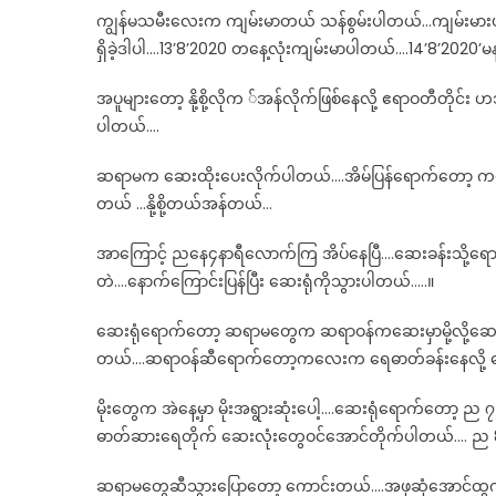
ကျွန်မသမီးလေးက ကျမ်းမာတယ် သန်စွမ်းပါတယ်…ကျမ်းမားပ
ရှိခဲ့ဒါပါ….13’8’2020 တနေ့လုံးကျမ်းမာပါတယ်….14’8’2020
အပူများတော့ နို့စို့လိုက ်အန်လိုက်ဖြစ်နေလို့ ဧရာဝတီတိုင်
ပါတယ်….
ဆရာမက ဆေးထိုးပေးလိုက်ပါတယ်….အိမ်ပြန်ရောက်တော့ ကလေ
တယ် …နို့စို့တယ်အန်တယ်…
အာကြောင့် ညနေ၄နာရီလောက်ကြ အိပ်နေပြီ….ဆေးခန်းသို့ရ
တဲ….နောက်ကြောင်းပြန်ပြီး ဆေးရုံကိုသွားပါတယ်…..။
ဆေးရုံရောက်တော့ ဆရာမတွေက ဆရာဝန်ကဆေးမှာမို့လို့ဆေးခန်
တယ်….ဆရာဝန်ဆီရောက်တော့ကလေးက ရေဓာတ်ခန်းနေလို့ ဆေ
မိုးတွေက အဲနေ့မှာ မိုးအရွားဆုံးပေါ့….ဆေးရုံရောက်တော့
ဓာတ်ဆားရေတိုက် ဆေးလုံးတွေဝင်အောင်တိုက်ပါတယ်…. 
ဆရာမတွေဆီသွားပြောတော့ ကောင်းတယ်….အဖုဆုံအောင်ထ