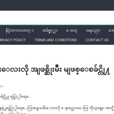
နိုင္ငံတကာသတင္း
အခ်စ္နွင့္ဘဝ
ေဗဒင္
အနုပညာ
အေ
RIVACY POLICY
TERMS AND CONDITIONS
CONTACT US
ို အျဖစ္ဆိုးမ်ိဳး မျဖစ္ေစခ်င္လို႔
on
ff
ေ
လို႔ ရင္ဖြင့္ပါရေစ…
နာ
င္
ေနနဲ႕ရင္ဖြင့္ပါရေစ….ကြၽန္မသမီးေလးလို ေနာင္ကေလးေတြ ကိုယ္ဝန္ေဆာင္မ
ကေ