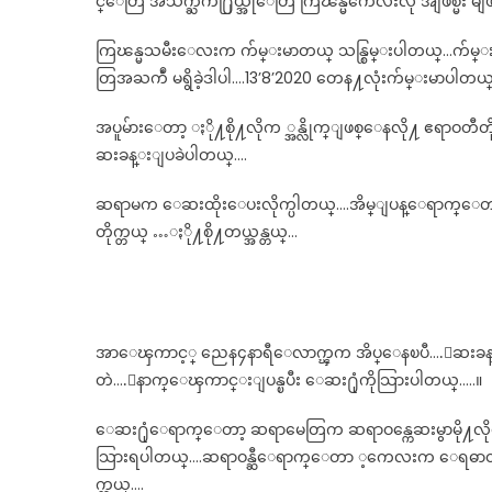
င္ေတြ အသက္ႀကီ႐ြယ္အိုေတြ ကြၽန္မကေလးလို အျဖစ္မ်ိဳး မျဖစ္ဖ
ကြၽန္မသမီးေလးက က်မ္းမာတယ္ သန္စြမ္းပါတယ္…က်မ္း
တြအႀကဳံ မရွိခဲ့ဒါပါ….13’8’2020 တေန႔လုံးက်မ္းမာပါတယ
အပူမ်ားေတာ့ ႏို႔စို႔လိုက ္အန္လိုက္ျဖစ္ေနလို႔ ဧရာဝတီ
ဆးခန္းျပခဲပါတယ္….
ဆရာမက ေဆးထိုးေပးလိုက္ပါတယ္….အိမ္ျပန္ေရာက္ေတာ့
တိုက္တယ္ …ႏို႔စို႔တယ္အန္တယ္…
အာေၾကာင့္ ညေန၄နာရီေလာက္ၾက အိပ္ေနၿပီ….ေဆးခန္း
တဲ….ေနာက္ေၾကာင္းျပန္ၿပီး ေဆး႐ုံကိုသြားပါတယ္…..။
ေဆး႐ုံေရာက္ေတာ့ ဆရာမေတြက ဆရာဝန္ကေဆးမွာမို႔လို႔ေ
သြားရပါတယ္….ဆရာဝန္ဆီေရာက္ေတာ ့ကေလးက ေရဓာတ္ခန
က္တယ္….