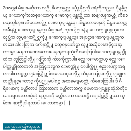
on
Zawgyi မိန္းမဆိုတာ လင္ကို နိဗၺာန္လည္းပို႔နိုင္သလို ငရဲကိုလည္း ပို႔နိုင္တ
ယ္ ေယာက္်ားတစ္ေယာက္ ေဖာက္ျပန္တယ္ဆိုတာ ဆန္းၾကယ္တဲ့ ကိစၥ
မဟုတ္ပါဘူး။ အိမ္ေဖာ္နဲ႔ ေဖာက္ျပန္တယ္။ အိမ္မွာလာေနတဲ့ မိန္းမဘက္က
အမ်ိဳးနဲ႔ ေဖာက္ျပန္တယ္။ မိန္းမရဲ့ သူငယ္ခ်င္းနဲ႔ ေဖာက္ျပန္တယ္။ အ
လုပ္ထဲက လုပ္ေဖာ္ကိုင္ဘက္နဲ႔ ေဖာက္ျပန္တယ္။ အျပင္မွာေဖာက္ျပန္တက္ၾက
တယ္။ ဒါေတြက က်ေနာ္တို႔ ပတ္ဝန္းက်င္မွာ လူ႔အသိုင္းအဝိုင္းၾ
ကားမွာ မၾကာခဏၾကားေနၾကရတဲ့ကိစၥေတြပါ။ေဖာက္ျပန္တယ္ဆို
ထဲက လူတြင္ပါလို႔ ႏြားကို က်ားကိုက္တာပါ။ စည္းေဖာက္တယ္ စည္းေ
ပါက္တယ္ဆိုတာကလဲ အတြင္းလူက ေဖာက္လို႔ ေပါက္လို႔ စည္းပ်က္ၾကရ
တာပါ။ တစ္ဖက္က ျမဴစြယ္လို႔ ဖ်ားေယာင္းလို႔ သိမ္းသြင္းလို႔ ျဖစ္ၾက
တယ္ဆိုရင္ေတာင္ ကိုယ့္လူမပါရင္ အထမေျမာက္တဲ့ ကိစၥေတြပါ။ ဒႆ ဂီ
ရီေနာက္ မယ္သီတာပါသြားတာက မယ္သီတာဘက္က မေဖာက္ျပန္ဘူးဆိုသိတိုင္
လကၡဏာတားခဲ့တဲ့ စည္းကို မယ္သီတာက စေဖာက္ပီး အျပင္ထြက္လို႔သာ သူ
မ်ားေနာက္ကိုပါရတာပါ။ေလာကမွာ […]
အေထြအေထြဗဟုသုတ