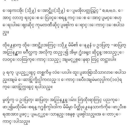
ဘ်
ေၾကးအိုး (သို႔) ေအာင္အိုး(သို႔) ေျမအိုးပတ္လည္တြင္ ” စ,ဓ,ဗ,ဝ.. ေ
ပွင့်၍
အာင္ လာဘ္ ရႊင္ေစ ေငြဝင္ေစရန္ ကင္းေစ ေအာင္ျမင္ေစဟု
ငွေရွှင်
ေရးပါ။ေဈးဆိုင္ ကုမၸဏီဆိုင္ျဖစ္ပါက ေရာင္းေကာင္းေစပါသ
စေ
ည္။
မည့်
နည်း
ထို႔ေနာက္ ထိုေအာင္အိုးအတြင္းသို႔ မိမိ၏ ေန႔နံ ပ ဥၥပြတ္ –ဆပြတ္
လမ်း
အညြန႔္အား၊ ၿဂိဳလ္သက္ အလိုက္ ထည့္၍ အိမ္၊ ႐ုံးခန္၊း ဆိုင္ခန္းစသည့္ေ
လဝင္ေလထြက္ေကာင္းသည့္ အျမင့္တစ္ေနရာ တြင္ တင္ထားပါ။
၃ ရက္ ျပည့္လၽွင္ တစ္ႀကိမ္ လဲေပးပါ။ ထူးျခားစြာသိသာလာေစပါသ
ည္။အျမဲ ေဆာင္ရြက္နိုင္ပါကလည္း ေကာင္းၿပီး၊အျမဲမလုပ္ပါက(၁၀)ရ
က္ေဆာင္ရြက္လၽွင္ ရပါသည္။
မွတ္ခ်က္ ပ ဥၥပြတ္၊ ဆပြတ္၊ အညြန႔္ပန္းမ်ား တြဲထိုးရာတြင္ ပညက္ေ
ဖာ္၍မထိုးမိေစရန္ ဂ႐ုစိုက္ပါ။ဒါက မိမိမွာ ပိတ္ဆို႔ေနေသာကံကိုေဖာ္ၿပီးစ
ရဏအားျဖင့္ ျမႇင့္တင္ေသာနည္းစနစ္ ျဖစ္ပါသည္။အ ေတာ္ေ
ကာင္းပါသည္။