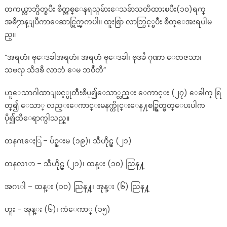
တကယ္လာဘ္ပိတ္ၿပီး စိတ္ညစ္ေနရသူမ်ားေသခ်ာသတိထားၿပီး(၁၀)ရက္
အဓိ႒ာန္ျပဳကာေဆာင္ရြက္ၾကပါ။ ထူးစြာ လာဘ္ပြင့္ၿပီး စိတ္ေအးရပါမ
ည္။
“အရဟံ၊ ဗုေဒၶါအရဟံ၊ အရဟံ ဗုေဒၶါ၊ ဗုဒၶႆ ဂုဏာ ေတဇသာ၊
သဗၺ သိဒၶိ လာဘံ ေမ ဘဝိႆတိ”
ဟူေသာဂါထာျဖင့္ပုတီးစိပ္၍ေသာ္လည္း ေကာင္း (၂၇) ေခါက္ ရြ
တ္၍ ေသာ္ လည္းေကာင္းမနက္တိုင္းေန႔စဥ္ရြတ္ဖတ္ေပးပါက
ပို၍ထိေရာက္ပါသည္။
တနဂၤေႏြ – ပ်ဥ္းမ (၁၉)၊ သီဟိုဠ္ (၂၁)
တနလၤာ – သီဟိုဠ္ (၂၁)၊ ထန္း (၁၀) ညြန႔္
အဂၤါ – ထန္း (၁၀) ညြန႔္၊ အုန္း (၆) ညြန႔္
ဟူး – အုန္း (၆)၊ ကံေကာ္ (၁၅)