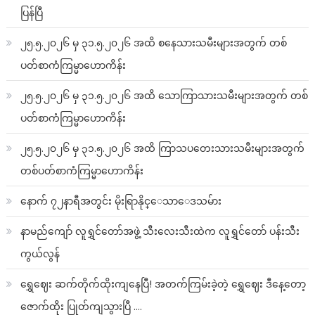
ပြန်ပြီ
၂၅.၅.၂၀၂၆ မှ ၃၁.၅.၂၀၂၆ အထိ စနေသားသမီးများအတွက် တစ်
ပတ်စာကံကြမ္မာဟောကိန်း
၂၅.၅.၂၀၂၆ မှ ၃၁.၅.၂၀၂၆ အထိ သောကြာသားသမီးများအတွက် တစ်
ပတ်စာကံကြမ္မာဟောကိန်း
၂၅.၅.၂၀၂၆ မှ ၃၁.၅.၂၀၂၆ အထိ ကြာသပတေးသားသမီးများအတွက်
တစ်ပတ်စာကံကြမ္မာဟောကိန်း
နောက် ၇၂နာရီအတွင်း မိုးရြာနိုင္ေသာေဒသမ်ား
နာမည်ကျော် လူရွှင်တော်အဖွဲ့ သီးလေးသီးထဲက လူရွှင်တော် ပန်းသီး
ကွယ်လွန်
ရွှေဈေး ဆက်တိုက်ထိုးကျနေပြီ! အတက်ကြမ်းခဲ့တဲ့ ရွှေဈေး ဒီနေ့တော့
ဇောက်ထိုး ပြုတ်ကျသွားပြီ ….