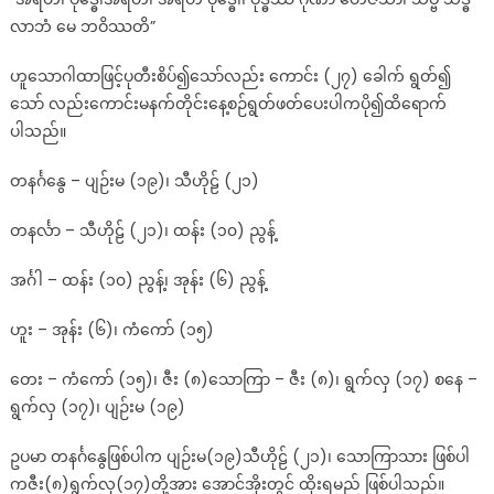
လာဘံ မေ ဘဝိဿတိ”
ဟူသောဂါထာဖြင့်ပုတီးစိပ်၍သော်လည်း ကောင်း (၂၇) ခေါက် ရွတ်၍
သော် လည်းကောင်းမနက်တိုင်းနေ့စဉ်ရွတ်ဖတ်ပေးပါကပို၍ထိရောက်
ပါသည်။
တနင်္ဂနွေ – ပျဉ်းမ (၁၉)၊ သီဟိုဠ် (၂၁)
တနင်္လာ – သီဟိုဠ် (၂၁)၊ ထန်း (၁၀) ညွန့်
အင်္ဂါ – ထန်း (၁၀) ညွန့်၊ အုန်း (၆) ညွန့်
ဟူး – အုန်း (၆)၊ ကံကော် (၁၅)
တေး – ကံကော် (၁၅)၊ ဇီး (၈)သောကြာ – ဇီး (၈)၊ ရွက်လှ (၁၇) စနေ –
ရွက်လှ (၁၇)၊ ပျဉ်းမ (၁၉)
ဥပမာ တနင်္ဂနွေဖြစ်ပါက ပျဉ်းမ(၁၉)သီဟိုဠ် (၂၁)၊ သောကြာသား ဖြစ်ပါ
ကဇီး(၈)ရွက်လှ(၁၇)တို့အား အောင်အိုးတွင် ထိုးရမည် ဖြစ်ပါသည်။