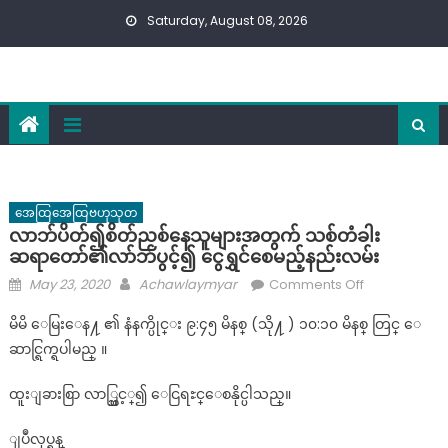
Skip
Saturday, August 08, 2026
to
content
အေထြအေထြဗဟုသုတ
လာဘ်ပိတ်၍စိတ်ညစ်နေသူများအတွက် သစ်တံခါး
ဆရာတော်၏လာ်ဘ်ပွင့်၍ ငွေရွှင်စေမည့်နည်းလမ်း
Posted
Author
on
May 23, 2020
Achawlaymyar
Comments Off
on
လာဘ်ပိတ်၍စိ
မိမိ ေမြးေန႔ ၏ နံနက္ပိုင္း ၉:၄၅ မိနစ္ (သို႔ ) ၁၀:၁၀ မိနစ္ တြင္ ေ
နေ
ဆာင္ရြက္ရပါမည္ ။
သူများ
အတွက်
ထူးျခားစြာ လာ္ဘ္ပြင့္၍ ေငြရႊင္ေစနိုင္ပါသည္။
သစ်
တံခါး
ျပဳလုပ္ရန္
ဆရာတော်၏လ