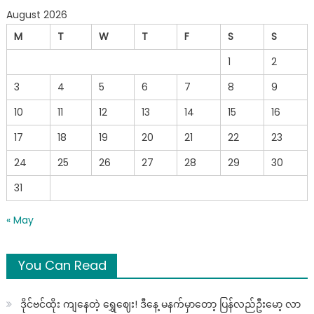
August 2026
M
T
W
T
F
S
S
1
2
3
4
5
6
7
8
9
10
11
12
13
14
15
16
17
18
19
20
21
22
23
24
25
26
27
28
29
30
31
« May
You Can Read
ဒိုင်ဗင်ထိုး ကျနေတဲ့ ရွှေဈေး! ဒီနေ့ မနက်မှာတော့ ပြန်လည်ဦးမော့ လာ