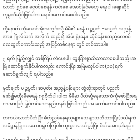
လာဘ် ရွှင်စေ ငွေဝင်စေရန် ကင်းစေ အောင်မြင်စေဟု ရေးပါ။ဈေးဆိုင်
ကုမ္ပဏီဆိုင်ဖြစ်ပါက ရောင်းကောင်းစေပါသည်။
ထို့နောက် ထိုအောင်အိုးအတွင်းသို့ မိမိ၏ နေ့နံ ပ ဉ္စပွတ် –ဆပွတ် အညွန့်
အား၊ ဂြိုလ်သက် အလိုက် ထည့်၍ အိမ်၊ ရုံးခန်၊း ဆိုင်ခန်းစသည့်လေဝင်
လေထွက်ကောင်းသည့် အမြင့်တစ်နေရာ တွင် တင်ထားပါ။
၃ ရက် ပြည့်လျှင် တစ်ကြိမ် လဲပေးပါ။ ထူးခြားစွာသိသာလာစေပါသည်။အ
မြဲ ဆောင်ရွက်နိုင်ပါကလည်း ကောင်းပြီး၊အမြဲမလုပ်ပါက(၁၀)ရက်
ဆောင်ရွက်လျှင် ရပါသည်။
မှတ်ချက် ပ ဉ္စပွတ်၊ ဆပွတ်၊ အညွန့်ပန်းများ တွဲထိုးရာတွင် ပညက်
ဖော်၍မထိုးမိစေရန် ဂရုစိုက်ပါ။ဒါက မိမိမှာ ပိတ်ဆို့နေသောကံကိုဖော်ပြီးစရ
ဏအားဖြင့် မြှင့်တင်သောနည်းစနစ် ဖြစ်ပါသည်။အ တော်ကောင်းပါသည်။
တကယ်လာဘ်ပိတ်ပြီး စိတ်ညစ်နေရသူများသေချာသတိထားပြီး(၁၀)ရက်
အဓိဋ္ဌာန်ပြုကာဆောင်ရွက်ကြပါ။ ထူးစွာ လာဘ်ပွင့်ပြီး စိတ်အေးရပါမည်။
“အရဟံ၊ ဗုဒ္ဓေါအရဟံ၊ အရဟံ ဗုဒ္ဓေါ၊ ဗုဒ္ဓဿ ဂုဏာ တေဇသာ၊ သဗ္ဗ သိဒ္ဓိ