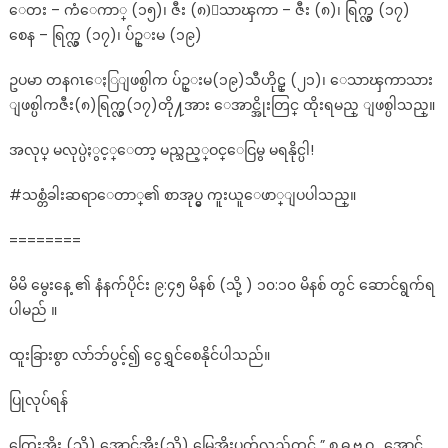
ေတး – ကံေကာ္ (၁၅)၊ ဇီး (၈)ေသာၾကာ – ဇီး (၈)၊ ရြက္လွ (၁၇)
စေန – ရြက္လွ (၁၇)၊ ပ်ဥ္းမ (၁၉)
ဥပမာ တနဂၤေႏြျဖစ္ပါက ပ်ဥ္းမ(၁၉)သီဟိုဠ္ (၂၁)၊ ေသာၾကာသား
ျဖစ္ပါကဇီး(၈)ရြက္လွ(၁၇)တို႔အား ေအာင္အိုးတြင္ ထိုးရမည္ ျဖစ္ပါသည္။
အလုပ္ မလုပ္ပဲႏွင့္ေတာ့ မည္သည့္ဝင္ေငြမွ မရနိုင္ပါ!
#သစ္တံခါးဆရာေတာ္၏ စာအုပ္မွ ကူးယူေဖာ္ျပပါသည္။
========
မိမိ မွေးနေ့ ၏ နံနက်ပိုင်း ၉:၄၅ မိနစ် (သို့ ) ၁၀:၁၀ မိနစ် တွင် ဆောင်ရွက်ရ
ပါမည် ။
ထူးခြားစွာ လာ်ဘ်ပွင့်၍ ငွေရွှင်စေနိုင်ပါသည်။
ပြုလုပ်ရန်
ကြေးအိုး (သို့) အောင်အိုး(သို့) မြေအိုးပတ်လည်တွင် ” စ,ဓ,ဗ,ဝ.. အောင်