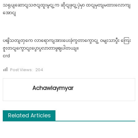
သရုပျဆောငျသဇငျထူးမွငျ့က ဆိုငျဖှငျ့ပှဲမှာ ထငျမှတျမထားလောကျ
အောငျ
ပရျိသတျတှကေ လာရောကျအားပေးခဲ့ကွတာကွောငျ့ ဝမျးသာပွီး ကြေး
ဇူးတငျကွောငျးပွောပွလာတာဖွဈပါတယျ။
crd
Post Views:
204
Achawlaymyar
Related Articles