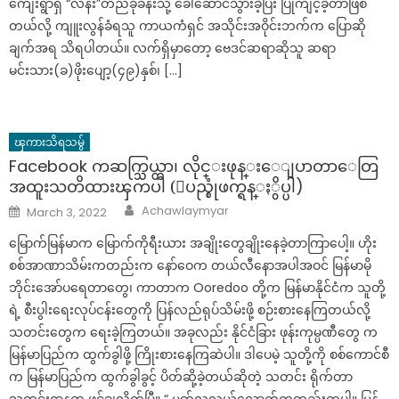
ကျေးရွာရှိ “လန်း”တည်ခိုခန်းသို့ ခေါ်ဆောင်သွားခဲ့ပြီး ပြုကျင့်ခဲ့တာဖြစ်
တယ်လို့ ကျူးလွန်ခံရသူ ကာယကံရှင် အသိုင်းအဝိုင်းဘက်က ပြောဆို
ချက်အရ သိရပါတယ်။ လက်ရှိမှာတော့ ဗေဒင်ဆရာဆိုသူ ဆရာ
မင်းသား(ခ)ဖိုးပျော့(၄၉)နှစ်၊ […]
ၾကားသိရသမွ်
Facebook ကဆက္သြယ္တာ၊ လိုင္းဖုန္းေျပာတာေတြ
အထူးသတိထားၾကပါ (ျပည္စုံဖက္ရန္ႏွိပ္ပါ)
Author
Posted
Achawlaymyar
March 3, 2022
on
မြောက်မြန်မာက မြောက်ကိုရီးယား အချိုးတွေချိုးနေခဲ့တာကြာပေါ့။ ဟိုး
စစ်အာဏာသိမ်းကတည်းက နော်ဝေက တယ်လီနောအပါအဝင် မြန်မာမို
ဘိုင်းအော်ပရေတာတွေ၊ ကာတာက Ooredoo တို့က မြန်မာနိုင်ငံက သူတို့
ရဲ့ စီးပွါးရေးလုပ်ငန်းတွေကို ပြန်လည်ရုပ်သိမ်းဖို့ စဉ်းစားနေကြတယ်လို့
သတင်းတွေက ရေးခဲ့ကြတယ်။ အခုလည်း နိုင်ငံခြား ဖုန်းကုမ္ပဏီတွေ က
မြန်မာပြည်က ထွက်ခွါဖို့ ကြိုးစားနေကြဆဲပါ။ ဒါပေမဲ့ သူတို့ကို စစ်ကောင်စီ
က မြန်မာပြည်က ထွက်ခွါခွင့် ပိတ်ဆို့ခဲ့တယ်ဆိုတဲ့ သတင်း ရိုက်တာ