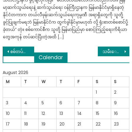
သတင်းဌာနက ဖွင့်ချလိုက်ပြီ။ “ မတ်လလယ်လောက်ကတည်းကပါ။ မြန်
မာ့ဆက်သွယ်ရေးနဲ့ ဆက်သွယ်ရေး ဝန်ကြီးဌာနက မြန်မာနိုင်ငံမှာရှိနေတဲ့
နိုင်ငံတကာက တယ်လီဖုန်းဆက်သွယ်ရေးကုမ္ပဏီ အရာရှိတွေကို သူတို့
ခွင့်ပြုချက်မရဘဲ မြန်မာနိုင်ငံက ထွက်ခွါနိုင်မှာမဟုတ် လို့ ရုံးစာတစ်စောင်ပို့
ခဲ့တယ်” တဲ့။ စစ်ကောင်စီက သူတို့ မြန်မာပြည်မှာ စောင့်ကြည့်ရေးကိရိယာ
တွေအကုန် တပ်ဆင်ပြီးတဲ့အထိ […]
Post
စစ်တပ်ထောက်ခံသူ Myanmar Idol အဆိုတော် ဇင်ကြီး တေနတ်နဲ့ ပစ်ခတ်ခံရ၊ ဒဏ်ရာပြင်းထန်တယ်လို့ပြော
သမီးေတာ္ရဲ႕ ေရႊရင္ထြားထြာားႀကီးကို ကိုင္ခ်င္လြန္းတဲ့ ေဌးေအာင္ ကိုင္ခြင့္ရသြားေသာအခါ…
Calendar
navigation
August 2026
M
T
W
T
F
S
S
1
2
3
4
5
6
7
8
9
10
11
12
13
14
15
16
17
18
19
20
21
22
23