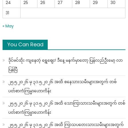
24
25
26
27
28
29
30
31
« May
You Can Read
ဒိုင်ဗင်ထိုး ကျနေတဲ့ ရွှေဈေး! ဒီနေ့ မနက်မှာတော့ ပြန်လည်ဦးမော့ လာ
ပြန်ပြီ
၂၅.၅.၂၀၂၆ မှ ၃၁.၅.၂၀၂၆ အထိ စနေသားသမီးများအတွက် တစ်
ပတ်စာကံကြမ္မာဟောကိန်း
၂၅.၅.၂၀၂၆ မှ ၃၁.၅.၂၀၂၆ အထိ သောကြာသားသမီးများအတွက် တစ်
ပတ်စာကံကြမ္မာဟောကိန်း
၂၅.၅.၂၀၂၆ မှ ၃၁.၅.၂၀၂၆ အထိ ကြာသပတေးသားသမီးများအတွက်