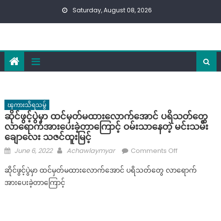
Skip
Saturday, August 08, 2026
to
content
ၾကားသိရသမွ်
ဆိုင်ဖွင့်ပွဲမှာ ထင်မှတ်မထားလောက်အောင် ပရိသတ်တွေ
လာရောက်အားပေးခဲ့တာကြောင့် ဝမ်းသာနေတဲ့ မင်းသမီး
ချောလေး သဇင်ထူးမြင့်
Posted
Author
on
June 6, 2022
Achawlaymyar
Comments Off
on
ဆို
ဆိုင်ဖွင့်ပွဲမှာ ထင်မှတ်မထားလောက်အောင် ပရိသတ်တွေ လာရောက်
င်
အားပေးခဲ့တာကြောင့်
ဖွ
င့်
ပွဲ
မှာ