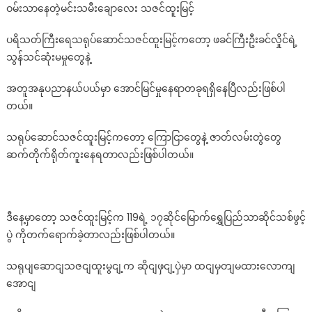
ဝမ်းသာနေတဲ့မင်းသမီးချောလေး သဇင်ထူးမြင့်
ထင်မှတ်
မ
ပရိသတ်ကြီးရေသရုပ်ဆောင်သဇင်ထူးမြင့်ကတော့ ဖခင်ကြီးဦးခင်လှိုင်ရဲ့
ထား
သွန်သင်ဆုံးမမှုတွေနဲ့
လောက်
အောင်
အတူအနုပညာနယ်ပယ်မှာ အောင်မြင်မှုနေရာတခုရရှိနေပြီလည်းဖြစ်ပါ
ပရိသတ်
တယ်။
တွေ
လာ
သရုပ်ဆောင်သဇင်ထူးမြင့်ကတော့ ကြောငြာတွေနဲ့ ဇာတ်လမ်းတွဲတွေ
ရောက်
ဆက်တိုက်ရိုတ်ကူးနေရတာလည်းဖြစ်ပါတယ်။
အားပေး
ခဲ့
တာ
ကြော
ဒီနေ့မှာတော့ သဇင်ထူးမြင့်က 119ရဲ့ ၁၇ဆိုင်မြောက်ရွှေပြည်သာဆိုင်သစ်ဖွင့်
င့်
ပွဲ ကိုတက်ရောက်ခဲ့တာလည်းဖြစ်ပါတယ်။
ဝမ်းသာ
နေ
သရုပျဆောငျသဇငျထူးမွငျ့က ဆိုငျဖှငျ့ပှဲမှာ ထငျမှတျမထားလောကျ
တဲ့
အောငျ
မင်းသမီး
ချော