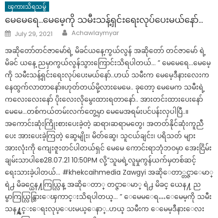
ၾကားသိရသမွ်
မေမေ‌ရေ…မေမေ့ကို သမီးသန့်ရှင်းရေးလုပ်ပေးမယ်နော်…
Author
Posted
Achawlaymyar
July 29, 2021
on
အဆိုတော်တင်ဇာမော်ရဲ့ မိခင်ယနေ့ကွယ်လွန် အဆိုတော် တင်ဇာမော် ရဲ့
မိခင် ယနေ့ ညမှာကွယ်လွန်သွားကြောင်းသိရပါတယ်… ” မေမေ‌ရေ…မေမေ့
ကို သမီးသန့်ရှင်းရေးလုပ်ပေးမယ်နော်..ဟယ် သမီးက မေမေ့ဒီနားလေးက
နေထွက်လာတာနော်။ဟုတ်တယ်မို့လားမေမေ.. ခုတော့ မေမေက သမီးရဲ့
ကလေးလေးနော် ပိုးလေးလိုမွေးထားရတာနော်.. အားတင်းထားပေးနော်
မေမေ…တစ်ကယ်တမ်းလက်တွေ့မှာ မေမေအရမ်းပင်ပန်းလှပါပြီ..။
အကောင်းဆုံးကြိုးစားပေးခဲ့တဲ့ ဆရာ၊ဆရာမတွေ၊ အတတ်နိုင်ဆုံးကူညီ
ပေး အားပေးခဲ့ကြတဲ့ ဆွေမျိုး၊ မိတ်ဆွေ၊ သူငယ်ချင်း၊ ပရိသတ် များ
အားလုံးကို ကျေးဇူးတင်ပါတယ်ရှင် မေမေ ကောင်းရာဘုံဘဝမှာ အေးငြိမ်း
ချမ်းသာပါစေ28.07.21 10:50PM လို့”သူမရဲ့လူမှုကွန်ယက်မှတစ်ဆင့်
ရေးသားခဲ့ပါတယ်… #khekcaihmedia Zawgyi အဆိုေတာ္တင္ဇာေမာ္
ရဲ႕ မိခင္ယေန႔ကြယ္လြန္ အဆိုေတာ္ တင္ဇာေမာ္ ရဲ႕ မိခင္ ယေန႔ ည
မွာကြယ္လြန္သြားေၾကာင္းသိရပါတယ္… ” ေမေမ‌ေရ…ေမေမ့ကို သမီး
သန႔္ရွင္းေရးလုပ္ေပးမယ္ေနာ္..ဟယ္ သမီးက ေမေမ့ဒီနားေလး