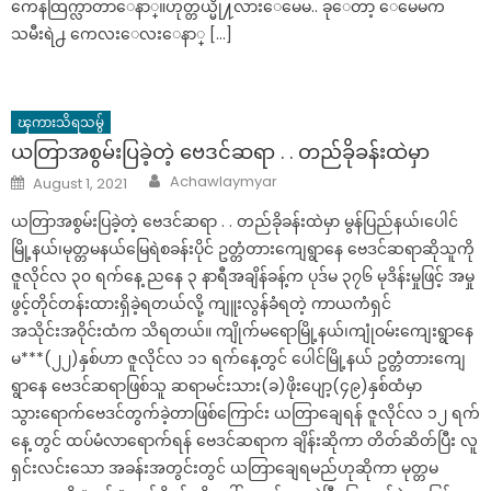
ကေနထြက္လာတာေနာ္။ဟုတ္တယ္မို႔လားေမေမ.. ခုေတာ့ ေမေမက
သမီးရဲ႕ ကေလးေလးေနာ္ […]
ၾကားသိရသမွ်
ယတြာအစွမ်းပြခဲ့တဲ့ ဗေဒင်ဆရာ . . တည်ခိုခန်းထဲမှာ
Author
Posted
Achawlaymyar
August 1, 2021
on
ယတြာအစွမ်းပြခဲ့တဲ့ ဗေဒင်ဆရာ . . တည်ခိုခန်းထဲမှာ မွန်ပြည်နယ်၊ပေါင်
မြို့နယ်၊မုတ္တမနယ်မြေရဲစခန်းပိုင် ဥတ္တံတားကျေရွာနေ ဗေဒင်ဆရာဆိုသူကို
ဇူလိုင်လ ၃၀ ရက်နေ့ ညနေ ၃ နာရီအချိန်ခန့်က ပုဒ်မ ၃၇၆ မုဒိန်းမှုဖြင့် အမှု
ဖွင့်တိုင်တန်းထားရှိခဲ့ရတယ်လို့ ကျူးလွန်ခံရတဲ့ ကာယကံရှင်
အသိုင်းအဝိုင်းထံက သိရတယ်။ ကျိုက်မရောမြို့နယ်၊ကျုံဝမ်းကျေးရွာနေ
မ***(၂၂)နှစ်ဟာ ဇူလိုင်လ ၁၁ ရက်နေ့တွင် ပေါင်မြို့နယ် ဥတ္တံတားကျေ
ရွာနေ ဗေဒင်ဆရာဖြစ်သူ ဆရာမင်းသား(ခ)ဖိုးပျော့(၄၉)နှစ်ထံမှာ
သွားရောက်ဗေဒင်တွက်ခဲ့တာဖြစ်ကြောင်း ယတြာချေရန် ဇူလိုင်လ ၁၂ ရက်
နေ့ တွင် ထပ်မံလာရောက်ရန် ဗေဒင်ဆရာက ချိန်းဆိုကာ တိတ်ဆိတ်ပြီး လူ
ရှင်းလင်းသော အခန်းအတွင်းတွင် ယတြာချေရမည်ဟုဆိုကာ မုတ္တမ