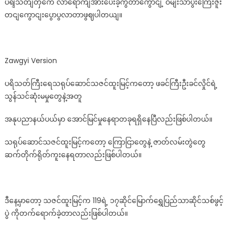
ပရျိသတျတှကေ လာရောကျအားပေးခဲ့ကွတာကွောငျ့ ဝမျးသာပွီးကြေးဇူး
လေး
တငျကွောငျးပွောပွလာတာဖွဈပါတယျ။
သဇင်
ထူး
မြ
င့်
Zawgyi Version
ပရိသတ်ကြီးရေသရုပ်ဆောင်သဇင်ထူးမြင့်ကတော့ ဖခင်ကြီးဦးခင်လှိုင်ရဲ့
သွန်သင်ဆုံးမမှုတွေနဲ့အတူ
အနုပညာနယ်ပယ်မှာ အောင်မြင်မှုနေရာတခုရရှိနေပြီလည်းဖြစ်ပါတယ်။
သရုပ်ဆောင်သဇင်ထူးမြင့်ကတော့ ကြောငြာတွေနဲ့ ဇာတ်လမ်းတွဲတွေ
ဆက်တိုက်ရိုတ်ကူးနေရတာလည်းဖြစ်ပါတယ်။
ဒီနေ့မှာတော့ သဇင်ထူးမြင့်က 119ရဲ့ ၁၇ဆိုင်မြောက်ရွှေပြည်သာဆိုင်သစ်ဖွင့်
ပွဲ ကိုတက်ရောက်ခဲ့တာလည်းဖြစ်ပါတယ်။