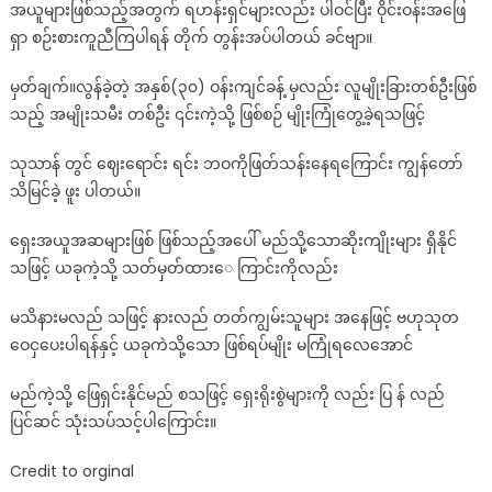
အယူများဖြစ်သည့်အတွက် ရဟန်းရှင်များလည်း ပါဝင်ပြီး ဝိုင်းဝန်းအဖြေ
ရှာ စဉ်းစားကူညီကြပါရန် တိုက် တွန်းအပ်ပါတယ် ခင်ဗျာ။
မှတ်ချက်။လွန်ခဲ့တဲ့ အနှစ်(၃၀) ဝန်းကျင်ခန့် မှလည်း လူမျိုးခြားတစ်ဦးဖြစ်
သည့် အမျိုးသမီး တစ်ဦး ၎င်းကဲ့သို့ ဖြစ်စဉ် မျိုးကြုံတွေ့ခဲ့ရသဖြင့်
သုသာန် တွင် ဈေးရောင်း ရင်း ဘဝကိုဖြတ်သန်းနေရကြောင်း ကျွန်တော်
သိမြင်ခဲ့ ဖူး ပါတယ်။
ရှေးအယူအဆများဖြစ် ဖြစ်သည့်အပေါ် မည်သို့သောဆိုးကျိုးများ ရှိနိုင်
သဖြင့် ယခုကဲ့သို့ သတ်မှတ်ထားေ ကြာင်းကိုလည်း
မသိနားမလည် သဖြင့် နားလည် တတ်ကျွမ်းသူများ အနေဖြင့် ဗဟုသုတ
ဝေငှပေးပါရန်နှင့် ယခုကဲသို့သော ဖြစ်ရပ်မျိုး မကြုံရလေအောင်
မည်ကဲ့သို့ ဖြေရှင်းနိုင်မည် စသဖြင့် ရှေးရိုးစွဲများကို လည်း ပြ န် လည်
ပြင်ဆင် သုံးသပ်သင့်ပါကြောင်း။
Credit to orginal