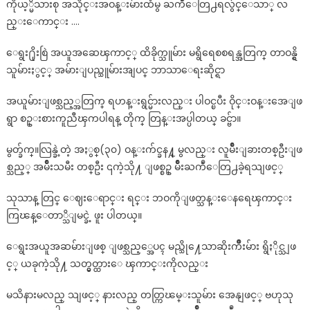
ကိုယ့္မိသားစု အသိုင္းအဝန္းမ်ားထံမွ ႀကဳံေတြ႕ရလွ်င္ေသာ္ လ
ည္းေကာင္း ….
ေရွး႐ိုးစြဲ အယူအဆေၾကာင့္ ထိခိုက္သူမ်ား မရွိရေစစရန္အတြက္ တာဝန္ရွိ
သူမ်ားႏွင့္ အမ်ားျပည္သူမ်ားအျပင္ ဘာသာေရးဆိုင္ရာ
အယူမ်ားျဖစ္သည့္အတြက္ ရဟန္းရွင္မ်ားလည္း ပါဝင္ၿပီး ဝိုင္းဝန္းအေျဖ
ရွာ စဥ္းစားကူညီၾကပါရန္ တိုက္ တြန္းအပ္ပါတယ္ ခင္ဗ်ာ။
မွတ္ခ်က္။လြန္ခဲ့တဲ့ အႏွစ္(၃၀) ဝန္းက်င္ခန႔္ မွလည္း လူမ်ိဳးျခားတစ္ဦးျဖ
စ္သည့္ အမ်ိဳးသမီး တစ္ဦး ၎ကဲ့သို႔ ျဖစ္စဥ္ မ်ိဳးႀကဳံေတြ႕ခဲ့ရသျဖင့္
သုသာန္ တြင္ ေဈးေရာင္း ရင္း ဘဝကိုျဖတ္သန္းေနရေၾကာင္း
ကြၽန္ေတာ္သိျမင္ခဲ့ ဖူး ပါတယ္။
ေရွးအယူအဆမ်ားျဖစ္ ျဖစ္သည့္အေပၚ မည္သို႔ေသာဆိုးက်ိဳးမ်ား ရွိႏိုင္သျဖ
င့္ ယခုကဲ့သို႔ သတ္မွတ္ထားေ ၾကာင္းကိုလည္း
မသိနားမလည္ သျဖင့္ နားလည္ တတ္ကြၽမ္းသူမ်ား အေနျဖင့္ ဗဟုသု