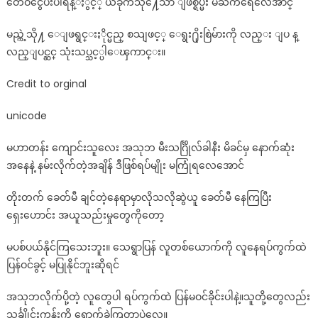
တေဝငွေပးပါရန္ႏွင့္ ယခုကဲသို႔ေသာ ျဖစ္ရပ္မ်ိဳး မႀကဳံရေလေအာင္
မည္ကဲ့သို႔ ေျဖရွင္းႏိုင္မည္ စသျဖင့္ ေရွး႐ိုးစြဲမ်ားကို လည္း ျပ န္
လည္ျပင္ဆင္ သုံးသပ္သင့္ပါေၾကာင္း။
Credit to orginal
unicode
မဟာတန်း ကျောင်းသူလေး အသုဘ မီးသင်္ဂြိုလ်ခါနီး မိခင်မှ နောက်ဆုံး
အနေနဲ့ နမ်းလိုက်တဲ့အချိန် ဒီဖြစ်ရပ်မျိုး မကြုံရလေအောင်
တိုးတက် ခေတ်မီ ချင်တဲ့နေရာမှာလိုသလိုဆွဲယူ ခေတ်မီ နေကြပြီး
ရှေးဟောင်း အယူသည်းမှုတွေကိုတော့
မပစ်ပယ်နိုင်ကြသေးဘူး။ သေရွာပြန် လူတစ်ယောက်ကို လူနေရပ်ကွက်ထဲ
ပြန်ဝင်ခွင့် မပြုနိုင်ဘူးဆိုရင်
အသုဘလိုက်ပို့တဲ့ လူတွေပါ ရပ်ကွက်ထဲ ပြန်မဝင်ခိုင်းပါနဲ့။သူတို့တွေလည်း
သင်္ချိုင်းကုန်းကို ရောက်ခဲ့ကြတာပဲလေ။