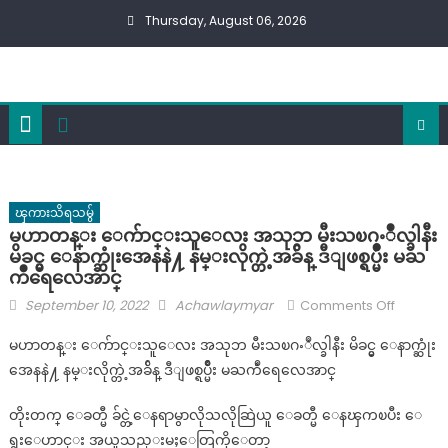
Skip
Thursday, August 06, 2026
to
content
ၾကားသိရသမွ်
မဟာတန္း ေက်ာင္းသူေလး အသုဘ မီးသၿဂႋဳလ္ခါနီး
မိခင္မွ ေနာက္ဆုံးအေနနဲ႔ နမ္းလိုက္တဲ့အခ်ိန္ ဒီျဖစ္ရပ္မ်ိဳး မႀ
ကဳံရေလေအာင္
Posted
Author
on
September 10, 2022
Achawlaymyar
Comments Off
on
မဟာ
မဟာတန္း ေက်ာင္းသူေလး အသုဘ မီးသၿဂႋဳလ္ခါနီး မိခင္မွ ေနာက္ဆုံး
တ
အေနနဲ႔ နမ္းလိုက္တဲ့အခ်ိန္ ဒီျဖစ္ရပ္မ်ိဳး မႀကဳံရေလေအာင္
န္း
ေ
တိုးတက္ ေခတ္မီ ခ်င္တဲ့ေနရာမွာလိုသလိုဆြဲယူ ေခတ္မီ ေနၾကၿပီး ေ
က်ာ
ရွးေဟာင္း အယူသည္းမႈေတြကိုေတာ့
င္း