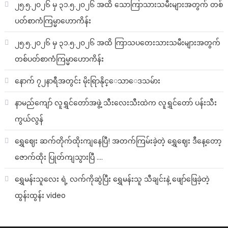
၂၅.၅.၂၀၂၆ မှ ၃၁.၅.၂၀၂၆ အထိ သောကြာသားသမီးများအတွက် တစ်
ပတ်စာကံကြမ္မာဟောကိန်း
၂၅.၅.၂၀၂၆ မှ ၃၁.၅.၂၀၂၆ အထိ ကြာသပတေးသားသမီးများအတွက်
တစ်ပတ်စာကံကြမ္မာဟောကိန်း
နောက် ၇၂နာရီအတွင်း မိုးရြာနိုင္ေသာေဒသမ်ား
နာမည်ကျော် လူရွှင်တော်အဖွဲ့ သီးလေးသီးထဲက လူရွှင်တော် ပန်းသီး
ကွယ်လွန်
ရွှေဈေး ဆက်တိုက်ထိုးကျနေပြီ! အတက်ကြမ်းခဲ့တဲ့ ရွှေဈေး ဒီနေ့တော့
ဇောက်ထိုး ပြုတ်ကျသွားပြီ ….
ရွှေမန်းသူလေး ရဲ့ လက်ကိုဆွဲပြီး ရွှေမန်းသူ သီချင်းနဲ့ ဖျော်ဖြေခဲ့တဲ့
ထွန်းထွန်း video