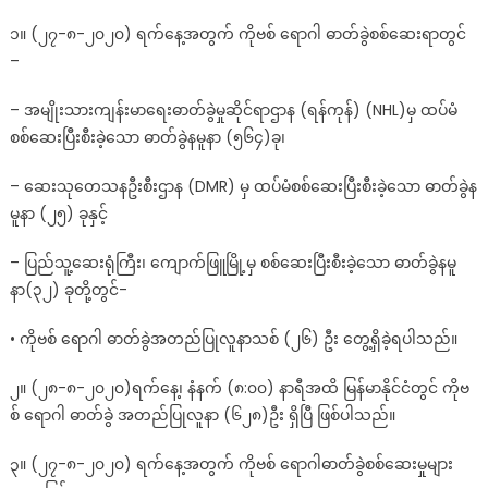
၁။ (၂၇-၈-၂၀၂၀) ရက်နေ့အတွက် ကိုဗစ် ရောဂါ ဓာတ်ခွဲစစ်ဆေးရာတွင်
–
– အမျိုးသားကျန်းမာရေးဓာတ်ခွဲမှုဆိုင်ရာဌာန (ရန်ကုန်) (NHL)မှ ထပ်မံ
စစ်ဆေးပြီးစီးခဲ့သော ဓာတ်ခွဲနမူနာ (၅၆၄)ခု၊
– ဆေးသုတေသနဦးစီးဌာန (DMR) မှ ထပ်မံစစ်ဆေးပြီးစီးခဲ့သော ဓာတ်ခွဲန
မူနာ (၂၅) ခုနှင့်
– ပြည်သူ့ဆေးရုံကြီး၊ ကျောက်ဖြူမြို့မှ စစ်ဆေးပြီးစီးခဲ့သော ဓာတ်ခွဲနမူ
နာ(၃၂) ခုတို့တွင်-
• ကိုဗစ် ရောဂါ ဓာတ်ခွဲအတည်ပြုလူနာသစ် (၂၆) ဦး တွေ့ရှိခဲ့ရပါသည်။
၂။ (၂၈-၈-၂၀၂၀)ရက်နေ့၊ နံနက် (၈:၀၀) နာရီအထိ မြန်မာနိုင်ငံတွင် ကိုဗ
စ် ရောဂါ ဓာတ်ခွဲ အတည်ပြုလူနာ (၆၂၈)ဦး ရှိပြီ ဖြစ်ပါသည်။
၃။ (၂၇-၈-၂၀၂၀) ရက်နေ့အတွက် ကိုဗစ် ရောဂါဓာတ်ခွဲစစ်ဆေးမှုများ