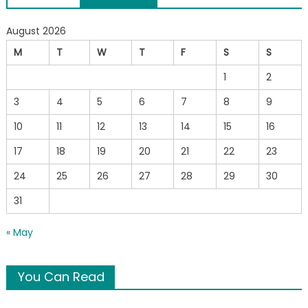
navigation
August 2026
M
T
W
T
F
S
S
1
2
3
4
5
6
7
8
9
10
11
12
13
14
15
16
17
18
19
20
21
22
23
24
25
26
27
28
29
30
31
« May
You Can Read