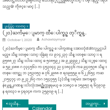
အမတင္ထားတာပဲျဖစ္ပါတယ္ မိသားစုႏွင့္ထပ္တူစိတ္မေကာင္း ဝမ္းနည္းရပါ
သည္😪 ကိုဇင္ေမာင္ […]
ျပည္တြင္းသတင္း
(၂၀)ႀကိမ္ေျမာက္ ထီေပါက္စဥ္ တုိက္ရန္…
Author
Posted
Achawlaymyar
October 1, 2020
on
(၂၀)ႀကိမ္ေျမာက္ ထီေပါက္စဥ္ ေပါက္ဂဏန္းအားလုံးEditလုပ္တင္ပးပါ
မည္။ သိန္းတစ္ေသာင္းခြဲဆု လ ၉၁၄၂၃၇ သိန္းတစ္ေသာင္း ရ
၉၅၈၈၂၇ သိန္းငါးေထာင္ ဓ ၅၀၈၅၉၂ အ ၉၂၉၉၉၂ သိန္းႏွစ္ေထာင္
ခ ၅၉၂ဝ၈၈ ဂ ၇၃၄၅၆၁ က ၄၅၃ဝ၄၄ ည ၄၁၈၄၄၆ ကခ ၉၄၀၅၇၈ သိန္း
တစ္ေထာင္ဆု ဘ ၃၅၃ဝ၅၇ ဓ ၇၆၂၉၈၈ ဇ ရဝ၉၅၅၉ ဗ ၆၂၂၆၅၄ ကဆ
၂၁၅၄၇၄ ဟ ၉၂၃၂၆၇ ကဂ ၁၅၄၇၅၅ (၃)သိန္းဆုမ်ား အကၡရာ
နဲ႔ေရွ႕ဂဏန္းငါးလုံးအစဥ္လိုက္တူရမယ္ ဓ ၁၁၈၄ဝ ဖ ၁၅၉၅၇ ရ ၆၇၉၁၉
န ရဝဝ၃၁ ဗ ၄ရဝ၄၈ ကက ၃၅၉ဝ၉ ရ […]
Post
လူသိနည္းေသာ ေသာၾကာသားသမီးေတြ အေၾကာင္း
ဘယ္ကကူးမွန္းမသိတဲ့ သဃၤန္းကြၽန္းၿမိဳ႕နယ္ သုဝဏၰရွိ ကိုဗစ္လူနာအမွတ္ ၅၉၅ ေနထိုင္သည့္ တိုက္ခန္းတြဲတြင္ လူ ၉၀ ခန႔္ေနထိုင္
Calendar