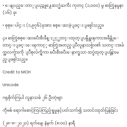
• ေနျပည္ေတာ္ျပည္သူ႔ေဆး႐ုံႀကီး ကုတင္ (၁,၀၀၀) မွ ဓာတ္ခြဲနမူနာ
(၁၆) ခု၊
• စုစုေပါင္း (၁,၉၇၆)ခုအား စစ္ေဆးခဲ့ျခင္းျဖစ္ပါသည္။
၄။ ဓာတ္ခြဲစစ္ေဆးၿပီးစီးခ်ိန္ႏွင့္သတင္းထုတ္ျပန္ခ်ိန္အၾကားအခ်ိန္တိုေ
တာင္းျခင္းေၾကာင့္ ဓာတ္ခြဲအတည္ျပဳလူနာသစ္မ်ား၏ သတင္းအခ်
က္အလက္မ်ားကို ျပဳစုလ်က္ရွိကာ ၿပီးစီးၿပီးေနာက္မွသာ ထပ္မံထုတ္ျပန္သြားမ
ည္ျဖစ္ပါသည္။
Credit to MOH
Unicode
ဂရုစိုက်ကြပါ လူနာသစ် ၂၆ ဦးတဲ့ဗျာ
ကိုဗစ် ရောဂါစောင့်ကြပ်ကြည့်ရှုမှုနှင့်ပတ်သက်၍ သတင်းထုတ်ပြန်ခြင်း
(၂၈-၈-၂၀၂၀) ရက်နေ့၊ နံနက် (၈:၀၀) နာရီ