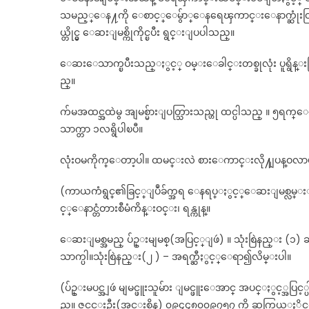
သမည့္ေန႔ကို ေစာင့္ေမွ်ာ္ေနရေၾကာင္းေနာက္ဆုံးတြင္ ျဖစ
ယ္တိုင္မွ ေဆးျမစ္ကိုကိုင္ၿပီး ရွင္းျပပါသည္။
ေဆးေသာက္ၿပီးသည္ႏွင့္ ဝမ္းေခါင္းတစ္ခုလုံး ပူရွိန္းသြားၿပ
ည္။
က်မအထင္အထဲမွ အျမစ္မ်ားျပတ္သြားသည္ဟု ထင္ပါသည္ ။ ၅ရက
သာက္တာ ၁လရွိပါၿပီ။
လုံးဝမကိုက္ေတာ့ပါ။ ထမင္းလဲ စားေကာင္းလို႔ျပန္ဝလာပါၿ
(ကာယကံရွင္၏ခြင့္ျပဳခ်က္အရ ေနရပ္ႏွင့္ေဆးျမစ္လမ္းၫႊ
င့္ေနာင္တံတားစီမံကိန္းဝင္း၊ ရန္ကုန္။
ေဆးျမစ္အမည္ ပ်ဥ္းမျမစ္(အပြင့္ျဖဴ) ။ သုံးစြဲနည္း 
သာက္ပါ။သုံးစြဲနည္း(၂ ) – အရက္ဆီႏွင့္ေရာ၍လိမ္းပါ။
(ပ်ဥ္းမပင္အျဖဴ မျမင္ဖူးသူမ်ား ျမင္ဖူးေအာင္ အပင္ႏွင့္အပြင့္
ည္။ ဇင္မင္းဦး(အင္းစိန္) ၀၉၄၄၈၀၀၉၇၅၇ ကို ဆက္သြယ္ႏို