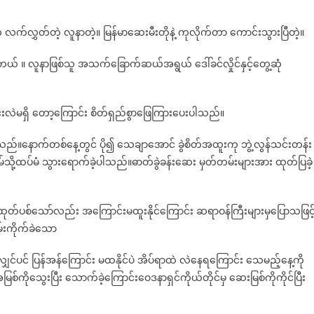
ခဲ့
သူ
 လက်လွှတ်တဲ့ လူနာတဲ့။ မြန်မာဆေးမီးတိုနဲ့ ကုလိုက်တာ ကောင်းသွားပြီတဲ့။
တစ်
ဦး
တယ် ။ လူနာဖြစ်သူ အသက်ခြောက်ဆယ်အရွယ် ဒေါ်ခင်လှိုင်နှင့်တွေ့ဆုံ
ရဲ့
ဆေး
ကောင်း
င်းလဲမရှိ တော့ကြောင်း စိတ်ရှည်စွာဖြေကြားပေးပါသည်။
တစ်
လက်
ပေသည်။နောက်တစ်နေ့တွင် ပို၍ သေချာအောင် ခွဲစိတ်အထူးကု ဘွဲ့လွန်သင်းတန်း
သို့ထပ်မံ သွားရောက်ခဲ့ပါသည်။ဓာတ်ခွဲခန်းဆေး မှတ်တမ်းများအား ထုတ်ပြခဲ့
ထုတ်ပစ်သော်လည်း အကြောင်းမထူးနိုင်ကြောင်း ဆရာဝန်ကြီးများမှပြောသဖြင့
းကိုက်ခဲသော
်ပင် ပြန်အန်ကြောင်း မထနိုင်ပဲ အိပ်ရာထဲ လဲနေရကြောင်း သေမည့်နေ့ကို
အမြစ်ကိုသွေးပြီး သောက်ခဲ့ကြောင်းဝေဒနာရှင်ကိုယ်တိုင်မှ ဆေးမြစ်ကိုကိုင်ပြီး