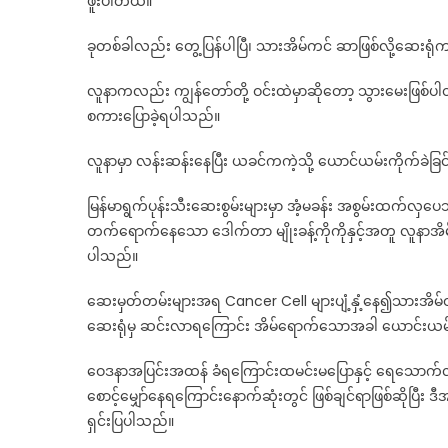
ဖူးပါတယ်။
ခုတစ်ခါလည်း တွေ့ပြန်ပါပြီ၊ သားအိမ်ကင် ဆာဖြစ်လို့ဆေးရုံက
လူနာကလည်း ကျွန်တော်တို့ ဝင်းထဲမှာဆိုတော့ သွားမေးဖြစ်ပါ
စကားပြောခဲ့ရပါသည်။
လူနာမှာ လန်းဆန်းနေပြီး ယခင်ကကဲ့သို့ ယောင်ယမ်းကိုက်ခဲခြ
မြန်မာရွက်ပုန်းသီးဆေးစွမ်းများမှာ အံ့မခန်း အစွမ်းထက်လှ
တက်ရောက်နေသော ဒေါက်တာ မျိုးခန့်ကိုကိုနှင့်အတူ လူနာအိမ်
ပါသည်။
ဆေးမှတ်တမ်းများအရ Cancer Cell များပျံ့နှံ့နေ၍သားအိမ်
ဆေးရုံမှ ဆင်းလာရကြောင်း အိမ်ရောက်သောအခါ ယောင်းယမ်
ဝေဒနာအပြင်းအထန် ခံရကြောင်းထမင်းမပြောနှင့် ရေသောက်လျှင
စောင့်မျှော်နေရကြောင်းနောက်ဆုံးတွင် ဖြစ်ချင်ရာဖြစ်ဆိုပြီး ဒီ
ရှင်းပြပါသည်။