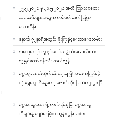
၂၅.၅.၂၀၂၆ မှ ၃၁.၅.၂၀၂၆ အထိ ကြာသပတေး
သားသမီးများအတွက် တစ်ပတ်စာကံကြမ္မာ
။
ဟောကိန်း
နောက် ၇၂နာရီအတွင်း မိုးရြာနိုင္ေသာေဒသမ်ား
နာမည်ကျော် လူရွှင်တော်အဖွဲ့ သီးလေးသီးထဲက
လူရွှင်တော် ပန်းသီး ကွယ်လွန်
ရွှေဈေး ဆက်တိုက်ထိုးကျနေပြီ! အတက်ကြမ်းခဲ့
တဲ့ ရွှေဈေး ဒီနေ့တော့ ဇောက်ထိုး ပြုတ်ကျသွားပြီ
….
်။
ရွှေမန်းသူလေး ရဲ့ လက်ကိုဆွဲပြီး ရွှေမန်းသူ
သီချင်းနဲ့ ဖျော်ဖြေခဲ့တဲ့ ထွန်းထွန်း video