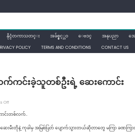
နိုင္ငံတကာသတင္း
အခ်စ္နွင့္ဘဝ
ေဗဒင္
အနုပညာ
အေ
RIVACY POLICY
TERMS AND CONDITIONS
CONTACT US
ာက်ကင်းခဲ့သူတစ်ဦးရဲ့ ဆေးကောင်း
on
 Off
သားအိမ်
ောင်းတစ်လက်..
ကင်ဆာ
ကိုယ်တွေ့
်မာဆေးမီးတိုနဲ့ ကုခါမှ အမြစ်ပြတ် ပျောက်သွားတယ်ဆိုတာတွေ မကြာ ခဏကြား
ပျောက်ကင်း