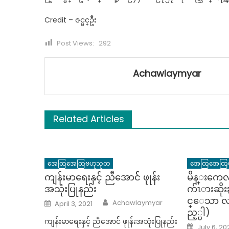
Credit – ဇင္မင္ဦး
Post Views:
292
Achawlaymyar
Related Articles
အေထြအေထြဗဟုသုတ
အေထြအေထြ
ကျန်းမာရေးနှင့် ညီအောင်် ဖုုန်း
မိန္းကေ
အသုံးပြုနည်း
က်ၤားဆို
င္ေသာ လ
Author
Posted
Achawlaymyar
April 3, 2021
on
ည့္ပါ)
ကျန်းမာရေးနှင့် ညီအောင်် ဖုုန်းအသုံးပြုနည်း
Posted
July 6, 20