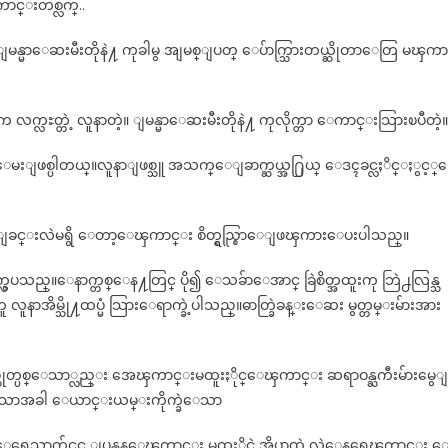
ကာင္းတစ္လက္..
မန္မာေဆးမီးတိုနဲ႔ ကုခါမွ အျမစ္ျပတ္ ေပ်ာက္သြားတယ္ဆိုတာေတြ မၾကာ
က လက္လႊတ္တဲ့ လူနာတဲ့။ ျမန္မာေဆးမီးတိုနဲ႔ ကုလိုက္တာ ေကာင္းသြားၿပီတဲ့။
မးျဖစ္ပါတယ္။လူနာျဖစ္သူ အသက္ေျခာက္ဆယ္အ႐ြယ္ ေဒၚခင္လႈိင္ႏွင့္
က္ခဲျခင္းလဲမရွိ ေတာ့ေၾကာင္း စိတ္ရွည္စြာေျဖၾကားေပးပါသည္။
္လွေပသည္။ေနာက္တစ္ေန႔တြင္ ပို၍ ေသခ်ာေအာင္ ခြဲစိတ္အထူးကု ဘြဲ႕လြန္သ
လူနာအိမ္သို႔ထပ္မံ သြားေရာက္ခဲ့ပါသည္။ဓာတ္ခြဲခန္းေဆး မွတ္တမ္းမ်ားအား
ိမ္ထုတ္ပစ္ေသာ္လည္း အေၾကာင္းမထူးႏိုင္ေၾကာင္း ဆရာဝန္ႀကီးမ်ားမွေျ
ေသာအခါ ေယာင္းယမ္းကိုက္ခဲေသာ
က္လွ်င္ပင္ ျပန္အန္ေၾကာင္း မထႏိုင္ပဲ အိပ္ရာထဲ လဲေနရေၾကာင္း 