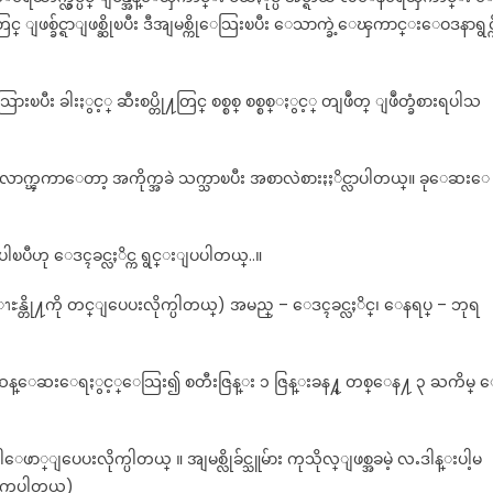
္ခ်င္ရာျဖစ္ဆိုၿပီး ဒီအျမစ္ကိုေသြးၿပီး ေသာက္ခဲ့ေၾကာင္းေဝဒနာရွင္က
ီး ခါးႏွင့္ ဆီးစပ္တို႔တြင္ စစ္စစ္ စစ္စစ္ႏွင့္ တျဖဳတ္ ျဖဳတ္ခံစားရပါသ
္ေလာက္ၾကာေတာ့ အကိုက္အခဲ သက္သာၿပီး အစာလဲစားႏႈိင္လာပါတယ္။ ခုေဆးေ
ပီဟု ေဒၚခင္လႈိင္က ရွင္းျပပါတယ္..။
န္တို႔ကို တင္ျပေပးလိုက္ပါတယ္) အမည္ – ေဒၚခင္လႈိင္၊ ေနရပ္ – ဘုရ
(၁) ဆန္ေဆးေရႏွင့္ေသြး၍ စတီးဇြန္း ၁ ဇြန္းခန႔္ တစ္ေန႔ ၃ ႀကိမ္ 
ပါေဖာ္ျပေပးလိုက္ပါတယ္ ။ အျမစ္လိုခ်င္သူမ်ား ကုသိုလ္ျဖစ္အခမဲ့ လႉဒါန္းပါ့မ
င္ၾကပါတယ္)