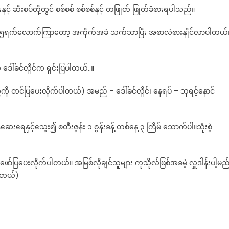
းနှင့် ဆီးစပ်တို့တွင် စစ်စစ် စစ်စစ်နှင့် တဖြုတ် ဖြုတ်ခံစားရပါသည်။
၅ရက်လောက်ကြာတော့ အကိုက်အခဲ သက်သာပြီး အစာလဲစားနှိုင်လာပါတယ်
ဒေါ်ခင်လှိုင်က ရှင်းပြပါတယ်..။
့ကို တင်ပြပေးလိုက်ပါတယ်) အမည် – ဒေါ်ခင်လှိုင်၊ နေရပ် – ဘုရင့်နောင်
ေးရေနှင့်သွေး၍ စတီးဇွန်း ၁ ဇွန်းခန့် တစ်နေ့ ၃ ကြိမ် သောက်ပါ။သုံးစွဲ
ပါဖော်ပြပေးလိုက်ပါတယ်။ အမြစ်လိုချင်သူများ ကုသိုလ်ဖြစ်အခမဲ့ လှူဒါန်းပါ့မည
ပါတယ်)