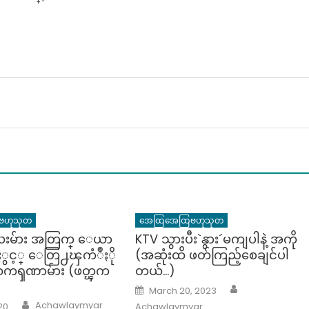
ဗဟုသုတ
အေထြအေထြဗဟုသုတ
လးမ်ား အတြက္ ေယာ
KTV သွားပီး`နွား´မကျပါနဲ့ အကို
းႏွင့္ ေတြ႕ၾကံဳႏို
(အဆုံးထိ ဖတ်ကြည့်စေချင်ပါ
ကၡဏာမ်ား (ဖတ္ၾက
တယ်…)
Author
Posted
March 20, 2023
on
Author
Achawlaymyar
20
Achawlaymyar