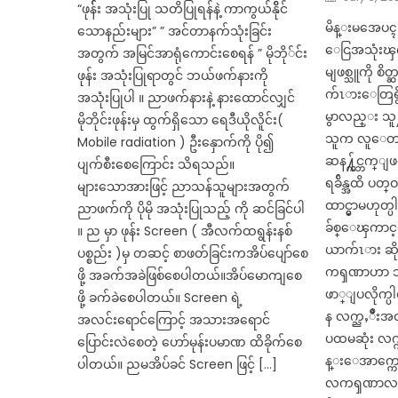
on
“ဖုန််း အသုံးပြု သတိပြုရန်နဲ့ ကာကွယ်နိိုင်
မိန္းမအေပၚ 
သောနည်းများ” ” အင်တာနက်သုံးခြင်း
ေငြအသုံးၾက
အတွက် အမြင်အာရုံကောင်းစေရန် ” မိုဘို်င်း
မျဖစ္သူကို 
ဖုန်း အသုံးပြုရာတွင် ဘယ်ဖက်နားကို
က်ၤားေတြရ
အသုံးပြုပါ ။ ညာဖက်နားနဲ့ နားထောင်လျှင်
မွာလည္း သူ႔မွ
မိုဘိုင်းဖုန်းမှ ထွက်ရှိသော ရေဒီယိုလိူင်း(
သူက လူေတာ္ပါ
Mobile radiation ) ဦးနှောက်ကို ပို၍
ဆန႔္က်င္ဘက္ျဖ
ပျက်စီးစေကြောင်း သိရသည်။
ရခ်ိန္အထိ ပတ္
များသောအားဖြင့် ညာသန်သူများအတွက်
ထာင္မွာမဟုတ
ညာဖက်ကို ပိုမို အသုံးပြုသည့် ကို ဆင်ခြင်ပါ
ခ်စ္ေၾကာင့
။ ည မှာ ဖုန်း Screen ( အီလက်ထရွန်းနစ်
ယာက်ၤား ဆို
ပစ္စည်း )မှ တဆင့် စာဖတ်ခြင်းကအိပ်ပျော်စေ
ကၡဏာဟာ ဘယ္
ဖို့ အခက်အခဲဖြစ်စေပါတယ်။အိပ်မောကျစေ
ဖာ္ျပလိုက္ပ
ဖို့ ခက်ခဲစေပါတယ်။ Screen ရဲ့
န လက္ညႇိဳ
အလင်းရောင်ကြောင့် အသားအရောင်
ပထမဆုံး လက္က
ပြောင်းလဲစေတဲ့ ဟော်မုန်းပမာဏ ထိခိုက်စေ
န္းေအာက္ကေ
ပါတယ်။ ညမအိပ်ခင် Screen ဖြင့် […]
လကၡဏာလမ္း