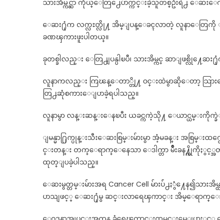
သားအိမ္ကင္ဆာ ကိုယ္ေတြ႕ေပ်ာက္ကင္းခဲ့သူတစ္ဦးရဲ႕ ေဆးေ
ေဆး႐ုံက လက္လႊတ္လို႔ အိမ္ျပန္ေခၚလာတဲ့ လူနာေတြကို ျ
ခဏၾကားဖူးပါတယ္။
ခုတစ္ခါလည္း ေတြ႕ျပန္ပါၿပီ၊ သားအိမ္ကင္ ဆာျဖစ္လို႔ေဆး႐ုံ
လူနာကလည္း ကြၽန္ေတာ္တို႔ ဝင္းထဲမွာဆိုေတာ့ သြားေ
တြ႕ဆုံစကားေျပာခဲ့ရပါသည္။
လူနာမွာ လန္းဆန္းေနၿပီး ယခင္ကကဲ့သို႔ ေယာင္ယမ္းကို
ျမန္မာ႐ြက္ပုန္းသီးေဆးစြမ္းမ်ားမွာ အံ့မခန္း အစြမ္းထက
င္းတန္း တက္ေရာက္ေနေသာ ေဒါက္တာ မ်ိဳးခန႔္ကိုကိုႏွင့္အတူ 
ထုတ္ျပခဲ့ပါသည္။
ေဆးမွတ္တမ္းမ်ားအရ Cancer Cell မ်ားပ်ံ႕ႏွံ႔ေန၍သားအ
ပာသျဖင့္ ေဆး႐ုံမွ ဆင္းလာရေၾကာင္း အိမ္ေရာက္
ေဝဒနာအျပင္းအထန္ ခံရေၾကာင္းထမင္းမေျပာႏွင့္ ေရေသာ