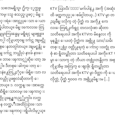
သစၥာမရွိသူ၊ ႐ိုက္ႏွက္သူ၊
KTV သြားပီး`ႏြား´မက်ပါနဲ႕ အကို (အဆုံ
မ္းသူ စသည္ျဖင့္ မိန္း
ထိ ဖတ္ၾကည့္ေစခ်င္ပါတယ္…) KTV မွာ တ
စိတ္ဆင္းရဲေအာင္လုပ္ေသာ ေယာ
ညျဖဳန္းလိုက္ တဲ့ ပိုက္ဆံ က အကို႔ ကေ
ွိပါတယ္။ မိန္းကေလးေတြ
လးေတြရဲ႕က်ဴရွင္ တလလုံးစာ ဆိုတာ
ာကြၽန္မမွ မရွိရင္ မျဖစ္ဘူး။
သတိရေပးပါ အကို။ KTVက မိန္ခေလး ကို
 လို႔ပတ္ဝန္းက်င္က အျမင္ကို
မုန႔္ဖိုး ေပးတဲ့ ပိုက္ဆံက အစ္ကို႔ သား/သမီး
စ္ေနတတ္ပါတယ္။ အျမင္မွန္ကို မ
တစ္ႏွစ္လုံး ဝတ္လို႔ရတဲ့ ေက်ာင္းဝတ္စုံ တစ
ဝန္းက်င္က ဘယ္လိုပဲ နားခ် နားေ
စုံ စာ ရွိတယ္ဆိုတာ သတိရေပးပါ အကို။ KT 
္ပါ။ ဘာေၾကာင့္လဲဆိုေတာ့ အ
မွာ ေသာက္ တဲ့ ဘီယာ တစ္လုံးတန္ဖိုးက အစ
္ပါ။ ဒီတစ္ေခါက္ေတာ့ ေ
ကို႔အိမ္ အတြက္ ေဈးဖိုး ရွိတယ္ဆိုတာ
းနဲ႔ေတြ႕ႏိုင္ေခ်ရွိေသာ လ
သတိရေပးပါ အကို။ KTV မွာ ဝိတ္တာ ကို ေပ
လိုျဖစ္မလဲဆိုတာကို ေ
လိုက္တဲ့ ပိုက္ဆံ ၅၀၀၀ က အစ္ကို႔မိန္းမ […]
ါတယ္။ ၁. လက္သန္းေအာက္ကေ
းအထိရွိေသာလမ္းေၾကာင္း
ိုျဖန႔္ၾကည့္လိုက္ပါ။ လက္သ
န လက္ညႇိဳးအထိသြားေသာ
ေၾကာင္းရွိပါလိမ့္မယ္။