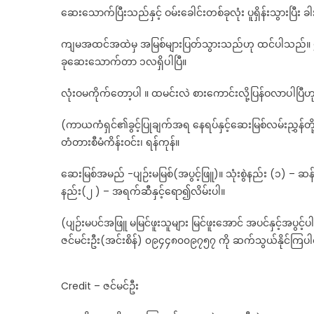
ဆေးသောက်ပြီးသည်နှင့် ဝမ်းခေါင်းတစ်ခုလုံး ပူရှိန်းသွားပြီး ခါ
ကျမအထင်အထဲမှ အမြစ်များပြတ်သွားသည်ဟု ထင်ပါသည်။ 
ခုဆေးသောက်တာ ၁လရှိပါပြီ။
လုံးဝမကိုက်တော့ပါ ။ ထမင်းလဲ စားကောင်းလို့ပြန်ဝလာပါပြီဟု 
(ကာယကံရှင်၏ခွင့်ပြုချက်အရ နေရပ်နှင့်ဆေးမြစ်လမ်းညွှန်တို
တံတားစီမံကိန်းဝင်း၊ ရန်ကုန်။
ဆေးမြစ်အမည် -ပျဉ်းမမြစ်(အပွင့်ဖြူ)။ သုံးစွဲနည်း (၁) – ဆန်ဆ
နည်း(၂ ) – အရက်ဆီနှင့်ရော၍လိမ်းပါ။
(ပျဉ်းမပင်အဖြူ မမြင်ဖူးသူများ မြင်ဖူးအောင် အပင်နှင့်အပွင့်
ဇင်မင်းဦး(အင်းစိန်) ၀၉၄၄၈၀၀၉၇၅၇ ကို ဆက်သွယ်နိုင်ကြ
Credit – ဇင်မင်ဦး