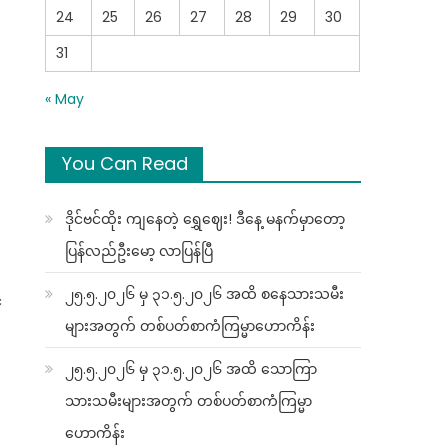
24
25
26
27
28
29
30
31
« May
You Can Read
ဒိုင်ဗင်ထိုး ကျနေတဲ့ ရွှေဈေး! ဒီနေ့ မနက်မှာတော့
ပြန်လည်ဦးမော့ လာပြန်ပြီ
၂၅.၅.၂၀၂၆ မှ ၃၁.၅.၂၀၂၆ အထိ စနေသားသမီး
်
များအတွက် တစ်ပတ်စာကံကြမ္မာဟောကိန်း
၂၅.၅.၂၀၂၆ မှ ၃၁.၅.၂၀၂၆ အထိ သောကြာ
သားသမီးများအတွက် တစ်ပတ်စာကံကြမ္မာ
ဟောကိန်း