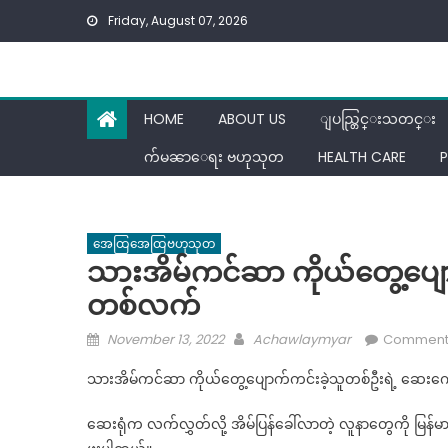
Skip
Friday, August 07, 2026
to
content
HOME
ABOUT US
ျပည္တြင္းသတင္း
က်မၼာေရး ဗဟုသုတ
HEALTH CARE
P
အေထြအေထြဗဟုသုတ
သားအိမ်ကင်ဆာ ကိုယ်တွေ့ပျေ
တစ်လက်
Posted
Author
November 13, 2022
Achawlaymyar
Comments
on
သားအိမ်ကင်ဆာ ကိုယ်တွေ့ပျောက်ကင်းခဲ့သူတစ်ဦးရဲ့ ဆေးက
ဆေးရုံက လက်လွှတ်လို့ အိမ်ပြန်ခေါ်လာတဲ့ လူနာတွေကို မြန