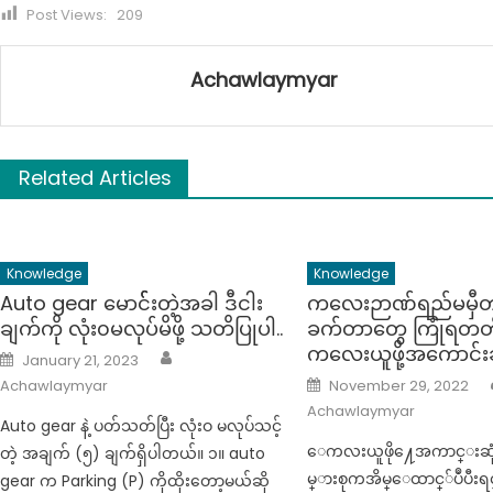
Post Views:
209
Achawlaymyar
Related Articles
Knowledge
Knowledge
Auto gear မောင််းတဲ့အခါ ဒီငါး
ကလေးဉာဏ်ရည်မမှီတ
ချက်ကို လုံး၀မလုပ်မိဖို့ သတိပြုပါ..
ခက်တာတွေ ကြုံရတတ်
ကလေးယူဖို့အကောင်းဆ
Author
Posted on
January 21, 2023
Posted on
Achawlaymyar
November 29, 2022
Achawlaymyar
Auto gear နဲ့ ပတ်သတ်ပြီး လုံးဝ မလုပ်သင့်
ေကလးယူဖို႔ေအကာင္းဆ
တဲ့ အချက် (၅) ချက်ရှိပါတယ်။ ၁။ auto
မ္ားစုကအိမ္ေထာင္်ပဳပီးရ
gear က Parking (P) ကိုထိုးတော့မယ်ဆို