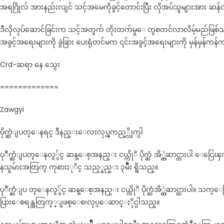
အရဂြိုလ် အားနည်းလျင် သင့်အမေကိုခွင့်တောင်းပြီး လိုအပ်သူများအား ဆန
ဒီလိုလုပ်ဆောင်ခြင်းက သင့်အတွက် တိုးတက်မှုေ တွစတင်လာလိမ့်မည်
အခွင့်အရေးများကို ခွဲခြား ပေးရုံတင်မက ၎င်းအခွင့်အရေးများကို မှန်မှန်ကန်က
Crd-ဆရာ နေ သွေး
=============
Zawgyi
ပိုက္ဆံျပတ္ေနရင္ ဒီနည္းေလးလုပ္ၾကည့္လိုက္ပါ
ပုိိက္ဆံျပတ္ေနလွွ်င္ ဆန္ေစ့အနည္း ငယ္ကိုိ ပိုက္ဆံ အိ္တ္ထဲဆာင္ထားပါ ေငြေ
နသူမ်ားအတြက္ ကုစားႏုိင္ သည့္နည္း ၃မ်ဳိး ရွိသည္။
ပုိိက္ဆံျပ တ္ေနလွွ်င္ ဆန္ေစ့အနည္း ငယ္ကိုိ ပိုက္ဆံအိ္တ္ထဲဆာင္ထား
ပြားေစရန္အတြက္္ျဖစ္ေစ၊လုပ္ေဆာင္ႏိုင္ပါသည္။