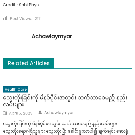
Credit : Sabi Phyu
Post Views:
217
Achawlaymyar
Related Articles
Health Care
သွေးတိုးခြင်းကို မိနစ်ပိုင်းအတွင်း သက်သာစေမည့် နည်း
လမ်းများ
Author
Posted
Achawlaymyar
April 5, 2023
on
သွေးတိုးခြင်းကို မိနစ်ပိုင်းအတွင်း သက်သာစေမည့် နည်းလမ်းများ
သွေးတိုးရောဂါရှိသူများ သွေးတိုးပြီး ခေါင်းမူးလာပါ၍ ချက်ချင်း ဆေးရုံ