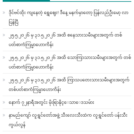
ဒိုင်ဗင်ထိုး ကျနေတဲ့ ရွှေဈေး! ဒီနေ့ မနက်မှာတော့ ပြန်လည်ဦးမော့ လာ
ပြန်ပြီ
၂၅.၅.၂၀၂၆ မှ ၃၁.၅.၂၀၂၆ အထိ စနေသားသမီးများအတွက် တစ်
ပတ်စာကံကြမ္မာဟောကိန်း
၂၅.၅.၂၀၂၆ မှ ၃၁.၅.၂၀၂၆ အထိ သောကြာသားသမီးများအတွက် တစ်
ပတ်စာကံကြမ္မာဟောကိန်း
၂၅.၅.၂၀၂၆ မှ ၃၁.၅.၂၀၂၆ အထိ ကြာသပတေးသားသမီးများအတွက်
တစ်ပတ်စာကံကြမ္မာဟောကိန်း
နောက် ၇၂နာရီအတွင်း မိုးရြာနိုင္ေသာေဒသမ်ား
နာမည်ကျော် လူရွှင်တော်အဖွဲ့ သီးလေးသီးထဲက လူရွှင်တော် ပန်းသီး
ကွယ်လွန်