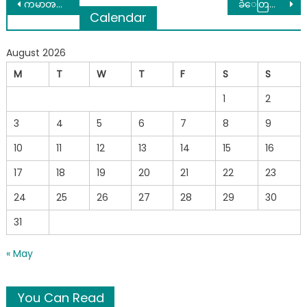
Post
ကမာၻ႔အပ်င္းထူၿပိဳင္ပြဲတြင္ ေသးထမေပါက္၊ေရထမေသာက္ဘဲ နာရီ၆၀တိတိကို အိပ္ရာထဲလွဲေနႏိုင္ခဲ့ၿပီး ပထမဆုကို ဆြတ္ခူးရရွိခဲ့သည့္အမ်ိဳးသား
ခ်ဲေတြထီေတြ မေျပာနဲ႔ ကံစမ္းမဲဆို ၁ဝဝတန္ေတာင္ မေပါက္ဖူးဘူး ဆိုရင္ ေအာက္ပါ အတိုင္းျပဳလုပ္ ေဆာင္႐ြက္ ေပးပါ
Calendar
navigation
August 2026
M
T
W
T
F
S
S
1
2
3
4
5
6
7
8
9
10
11
12
13
14
15
16
17
18
19
20
21
22
23
24
25
26
27
28
29
30
31
« May
You Can Read