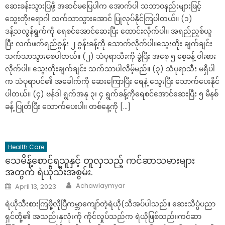
ဆေးခန်းသွားပြဖို့ အဆင်မပြေပါက အောက်ပါ သဘာဝနည်းများဖြင့်
သွေးတိုးရောဂါ သက်သာသွားအောင် ပြုလုပ်နိုင်ကြပါတယ်။ (၁)
ဒန့်သလွန်ရွက်ကို ရေစင်အောင်ဆေးပြီး ထောင်းလိုက်ပါ။ အရည်ညှစ်ယူ
ပြီး လက်ဖက်ရည်ဇွန်း ၂ ဇွန်းခန့်ကို သောက်လိုက်ပါ။သွေးတိုး ချက်ချင်း
သက်သာသွားစေပါတယ်။ (၂) သံပုရာသီးကို ခွဲပြီး အစေ့ ၅ စေ့ခန့် ဝါးစား
လိုက်ပါ။ သွေးတိုးချက်ချင်း သက်သာပါလိမ့်မည်။ (၃) သံပုရာသီး မရှိပါ
က သံပုရာပင်၏ အခေါက်ကို ဆေးကြောပြီး ရေနဲ့ သွေးပြီး သောက်ပေးနိုင်
ပါတယ်။ (၄) ဗန်ဒါ ရွက်အနု ၃၊ ၄ ရွက်ခန့်ကိုရေစင်အောင်ဆေးပြီး ၅ မိနစ်
ခန့် ပြုတ်ပြီး သောက်ပေးပါ။ တစ်နေ့ကို […]
Health Care
သေမိန့်စောင့်ရသူနှင့် တူလှသည့် ကင်ဆာသမားများ
အတွက် ရဲယိုသီးအစွမ်း.
Author
Posted
Achawlaymyar
April 13, 2023
on
ရဲယိုသီးစားကြဖို့လိုပြီကမ္ဘာကျော်တဲ့ရဲယို(သိအပ်ပါသည်။ ဆေးသိပ္ပံပညာ
ရှင်တို့၏ အသည်းနှလုံးကို ကိုင်လှုပ်သည်က ရဲယိုဖြစ်သည်။ကင်ဆာ