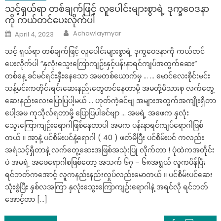
သင့်ရှယ်ရာ တစ်ချက်ဖြင့် လူပေါင်းများစွာရဲ့ ဒုက္ခဝေဒနာ
ကို ကယ်တင်ပေးလိုက်ပါ
Author
Posted
Achawlaymyar
April 4, 2023
on
သင့် ရှယ်ရာ တစ်ချက်ဖြင့် လူပေါင်းများစွာရဲ့ ဒုက္ခဝေဒနာကို ကယ်တင်
ပေးလိုက်ပါ “နှလုံးသွေးကြောကျဉ်းနှင့်ပန်းနာရင်ကျပ်အတွက်ဆေး”
တစ်နေ့ ခင်မင်ရင်းနှီးနေသော အမတစ်ယောက်မှ … … မောင်လေးစိုင်းမင်း
သန့်မင်းကတိုင်းရင်းဆေးနည်းတွေတင်နေတာမို့ အမတို့မိသားစု လက်တွေ့
ဆေးနည်းလေးပြောပြပါ့မယ် … ဟုတ်ကဲ့ခင်ဗျ အများအတွက်အကျိုးရှိတာ
ပေါ့အမ ကုသိုလ်ရတာမို့ ပြောပြပါခင်ဗျာ … အမရဲ့ အဖေက နှလုံး
သွေးကြောကျဉ်းရောဂါဖြစ်နေတာပါ အမက ပန်းနာရင်ကျပ်ရောဂါဖြစ်
တယ် ။ အာ့နဲ့ ပင်စိမ်းပင်နဲ့ရောဂါ ( 40 ) ဖတ်မိပြီး ပင်စိမ်းပင် ကလည်း
အရံသင့်ရှိတာနဲ့ လက်တွေ့ဆေးအဖြစ်အသုံးပြု လိုက်တာ ! ပုံထဲကအတိုင်း
ပဲ အမရဲ့ အဖေရောဂါစဖြစ်တော့ အသက် ၆၇ – ၆၈အရွယ် လူကပိန်ပြီး
ရင်ဘတ်ကအောင့် လူကနည်းနည်းလှုပ်လည်းမောတယ် ။ ပင်စိမ်းပင်ဆေး
သုံးစွဲပြီး နှစ်လအကြာ နှလုံးသွေးကြောကျဉ်းရောဂါနဲ့ အရင်လို ရင်ဘတ်
အောင့်တာ […]