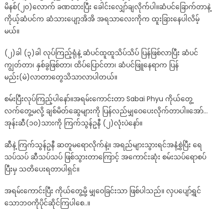
နည်း
မိနစ်(၂၀)လောက် ခဏထားပြီး ခေါင်းလျှော်ချလိုက်ပါ။ဆံပင်ခြောက်တာနဲ့
ပါ
ကိုယ့်ဆံပင်က ဆံသားပျော့အိအိ အရသာလေးကိုက ထူးခြားနေပါလိမ့်
မယ်။
(၂)ခါ (၃)ခါ လုပ်ကြည့်ရုံနဲ့ ဆံပင်ထူထူသိပ်သိပ် ပြန်ဖြစ်လာပြီး ဆံပင်
ကျွတ်တာ၊ နှစ်ခွဖြစ်တာ၊ ထိပ်ပြောင်တာ၊ ဆံပင်ဖြူနေရာက ပြန်
မည်း(မဲ)လာတာတွေသိသာလာပါတယ်။
စမ်းပြီးလုပ်ကြည့်ပါနော်။အရမ်းကောင်းတာ Sabai Phyu ကိုယ်တွေ့
လက်တွေ့မလို့ ချစ်မိတ်ဆွေများကို ပြန်လည်မျှဝေပေးလိုက်တာပါ။အော်…
အုန်းဆီ(၁၀)သားကို ကြက်သွန်ဥနီ (၂)လုံးပဲနော်။
ဆီနဲ့ ကြက်သွန်ဥနီ ဆတူမရောလိုက်နဲ့။ အရည်များသွားရင်အနံ့စွဲပြီး ရေ
သပ်သပ် ဆီသပ်သပ် ဖြစ်သွားတာကြောင့် အကောင်းဆုံး စမ်းသပ်ရောစပ်
ပြီးမှ သတိပေးရတာပါရှင်။
အရမ်းကောင်းပြီး ကိုယ်တွေ့မို့ မျှဝေခြင်းသာ ဖြစ်ပါသည်။ လှပပျော်ရွှင်
သောဘဝကိုပိုင်ဆိုင်ကြပါစေ..။