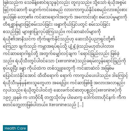
ဖြစ်သည်က သေမိန့်စောင်ရသူနှင့်လည်း တူလှသည်။ သို့သော် ရဲယိုအစွမ်း
ဖြင့်ကင်ဆာကို ပျောက်ကင်းစေမည် လား၊ကာကွယ်နိုင်စေမည်လားစဉ်းစား
ဖွယ်ဖြစ် တော့၏။ ကင်ဆာရောဂါအတွက် အကောင်းဆုံး စမ်းသပ်မှုများကို
တိရစ္ဆာန်များဖြင့်စမ်းသပ်ခြင်း ၊ခန္ဓာကိုယ်ပြင်ပတွင် စမ်းသပ်ခြင်း
စသည်ဖြင့် များစွာပြုလုပ်ခဲ့ကြသည်။ ကင်ဆာဆဲလ်များကို
ရဲယို၏အာနိသင်က တိုက်ဖျက်နိုင်သည်ဟု ဆေးသိပ္ပံပညာရှင်တို့၏
ကြေညာ ချက်သည် ကမ္ဘာအရပ်ရပ်သို့ ပျံ့နှံ့ခဲ့သည်မဟုတ်ပါလား။
ကင်ဆာရောဂါရှင်တို့ အတွက်မျှော်လင့်ချက ်ရောင်ခြည်လည်း ဖြစ်ခဲ့
သည်။ ရဲယိုသီးတွင်ပါဝင်သော (xeronine)သည်ခရမ်းလွန်ရောင်ခြည်ကို
စုပ်ယူပြီး ခန္ဓာ ကိုယ်ထဲက တစ်သျှူးတွေကို ကင်ဆာဆဲလ် အဖြစ်မ
ပြောင်းလဲနိုင်အောင် ထိထိရောက် ရောက် ကာကွယ်ပေးပါသည်။ ဒါကြောင့်
ရဲယိုသီးမှန်မှန်စားသူတွေဟာ အရေပြား ကင်ဆာဖြစ်ဖို့ အလားအလာနည်း
လှပါသည်။ ရဲယိုတွင်ပါဝင်တဲ့ ဆေးဖက်ဝင်ဓာတုပစ္စည်း(xeronine)ကို
၁၉၇၂ခုနှစ် က ဟာဝိုင်ရီ တက္ကသိုလ်မှ ပါမောက္ခ ဒေါက်တာဟိုင်နက် ကီက
စတင်တွေ့တာဖြစ်ပါတယ်။ Xeronineသည် […]
Health Care