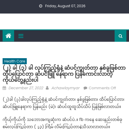
Skip
Friday, August 07, 2026
to
content
Health Care
(၂) ခါ (၃) ခါ လုပ်ကြည့်ရုံနဲ့ ဆံပင်ကျွတ်တာ နှစ်ခွဖြစ်တာ
ထိပ်ပြောင်တာ ဆံပင်ဖြူ နေရာက ပြန်ကောင်းလာတဲ့
ကိုယ်တွေ့နည်းပါ
Posted
Author
on
December 27, 2022
Achawlaymyar
Comments Off
on
(၂)
(၂)ခါ (၃)ခါလုပ်ကြည့်ရုံနဲ့ ဆံပင်ကျွတ်တာ၊ နှစ်ခွဖြစ်တာ၊ ထိပ်ပြောင်တာ၊
ခါ
ဆံပင်ဖြူနေရာက ပြန်မည်း (မဲ)၊ ဆံပင်ထူထူသိပ်သိပ် ပြန်ဖြစ်လာတယ်။
(၃)
ခါ
ကိုယ့်ကိုယ်ကို သဘောအကျဆုံးက ဆံပင်ပဲ..။ fb ကနေ ဆေးနည်းတစ်ခု
လုပ်
စမ်းလုပ်ကြည့်တာ (၂,၃) ကြိမ် လိမ်းကြည့်တာနဲ့သိသာလာတယ်။
ကြည့်