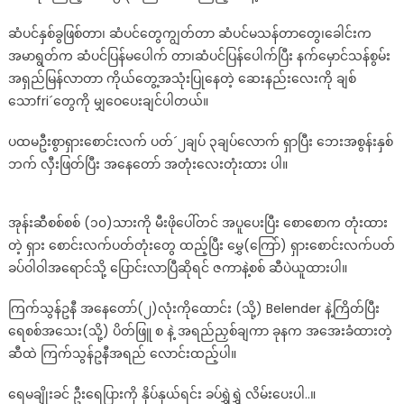
ရုံ
ဆံပင်နှစ်ခွဖြစ်တာ၊ ဆံပင်တွေကျွတ်တာ ဆံပင်မသန်တာတွေ၊ခေါင်းက
နဲ့
အမာရွတ်က ဆံပင်ပြန်မပေါက် တာ၊ဆံပင်ပြန်ပေါက်ပြီး နက်မှောင်သန်စွမ်း
ဆံပင်ကျ
တာ
အရှည်မြန်လာတာ ကိုယ်တွေ့အသုံးပြုနေတဲ့ ဆေးနည်းလေးကို ချစ်
နှစ်
သောfri´တွေကို မျှဝေပေးချင်ပါတယ်။
ခွ
ဖြစ်
ပထမဦးစွာရှားစောင်းလက် ပတ်´၂ချပ် ၃ချပ်လောက် ရှာပြီး ဘေးအစွန်းနှစ်
တာ
ဘက် လှီးဖြတ်ပြီး အနေတော် အတုံးလေးတုံးထား ပါ။
ထိပ်ပြေ
တာ
အုန်းဆီစစ်စစ် (၁၀)သားကို မီးဖိုပေါ်တင် အပူပေးပြီး စောစောက တုံးထား
ဆံပင်
ဖြူ
တဲ့ ရှား စောင်းလက်ပတ်တုံးတွေ ထည့်ပြီး မွှေ(ကြော်) ရှားစောင်းလက်ပတ်
နေရာ
ခပ်ဝါဝါအရောင်သို့ ပြောင်းလာပြီဆိုရင် ဇကာနဲ့စစ် ဆီပဲယူထားပါ။
က
ပြန်
ကြက်သွန်ဥနီ အနေတော်(၂)လုံးကိုထောင်း (သို့) Belender နဲ့ကြိတ်ပြီး
ကောင်း
ရေစစ်အသေး(သို့) ပိတ်ဖြူ စ နဲ့ အရည်ညှစ်ချကာ ခုနက အအေးခံထားတဲ့
လာ
ဆီထဲ ကြက်သွန်ဥနီအရည် လောင်းထည့်ပါ။
တဲ့
ကိုယ်တွ
ရေမချိုးခင် ဦးရေပြားကို နှိပ်နှယ်ရင်း ခပ်ရွှဲရွှဲ လိမ်းပေးပါ..။