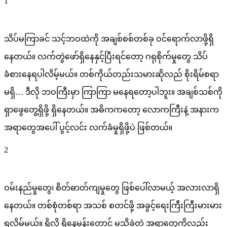
1
သိပ်မကြာခင် သင့်ဘဝထဲကို အချစ်စစ်တစ်ခု ဝင်ရောက်လာဖို့ရှိ
နေတယ်။ လက်တွဲဖော်ရှိနေနှင့်ပြီးရင်တော့ ဂရုစိုက်မှုတွေ သိပ်
ခံစားနေရပါလိမ့်မယ်။ တစ်ကိုယ်တည်းသမားဆိုလည် စိုးရိမ်စရာ
မရှိ… ဒီလို ဘဝကြီးမှာ ကြာကြာ မနေရတော့ပါဘူး။ အချစ်သစ်ကို
ရှာဖွေတွေ့ရှိဖို့ ရှိနေတယ်။ အဓိကကတော့ လောကကြီးနဲ့ အနားက
အရာတွေအပေါ် ပွင့်လင်း လက်ခံမှုရှိဖို့ပဲ ဖြစ်တယ်။
2
ဝမ်းနည်မှုတွေ၊ စိတ်ဓာတ်ကျမှုတွေ ဖြစ်ပေါ်လာမယ့် အလားလာရှိ
နေတယ်။ တစ်စုံတစ်ရာ အသစ် စတင်ဖို့ အခွင့်ရေးကြီးကြီးမားမား
ရလိမ့်မယ်။ ရှိလို့ ရှိနေမှန်းတောင် မသိခဲ့တဲ့ အရာတွေကိုလည်း