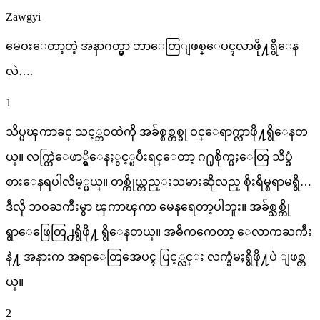
Zawgyi
မေဝးေတာ့တဲ့ အနာဂတ္မွာ ဘာေတြျဖစ္ေပၚလာဖို႔ရွိေန
လဲ….
1
သိပ္မၾကာခင္ သင့္ဘဝထဲကို အခ်စ္စစ္တစ္ခု ဝင္ေရာက္လာဖို႔ရွိေနတ
ယ္။ လက္တြဲေဖာ္ရွိေနႏွင့္ၿပီးရင္ေတာ့ ဂ႐ုစိုက္မႈေတြ သိပ္ခံ
စားေနရပါလိမ့္မယ္။ တစ္ကိုယ္တည္းသမားဆိုလည္ စိုးရိမ္စရာမရွိ…
ဒီလို ဘဝႀကီးမွာ ၾကာၾကာ မေနရေတာ့ပါဘူး။ အခ်စ္သစ္ကို
ရွာေဖြေတြ႕ရွိဖို႔ ရွိေနတယ္။ အဓိကကေတာ့ ေလာကႀကီး
နဲ႔ အနားက အရာေတြအေပၚ ပြင့္လင္း လက္ခံမႈရွိဖို႔ပဲ ျဖစ္တ
ယ္။
2