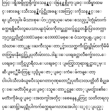
တြင္းရွိအမွိုက္သရိုက္မ်ားသန႔္ရွင္းစြန႔္ပစ္လိုက္ျခင္း၊အိမ္မွာထမ
င္းစားခန္းသီးသန႔္ရွိလွ်င္ထိုအခန္းအတြင္းကိုသန႔္ရွင္းေ
ရးျပဳလုပ္ပါ။ မိသားစုေပ်ာ္႐ႊင္ရယ္ေမာေစသည့္ဓါတ္ပုံမ်ား၊က်
က္သေရရွိၿပီးလွပေသာပန္းပုံမ်ားကိုတပ္ဆင္ထားလွ်င္အင္မတန္စီးပြားတက္လာ
ဘ္႐ႊင္သည္ပိုက္ဆံ1000ျဖစ္ေစ10000ျဖစ္ေစ ပံသကူပစ္လႉျခင္း
သံဃာေတာ္ဘုန္းႀကီးသူေတာ္စင္မ်ား၊သက္ႀကီး႐ြယ္အိုမ်ားကိုမိမိ
တတ္စြမ္းနိုင္သေ႐ြ႕ပုတီးမ်ားလႉဒါန္းေပးရျခင္တာလီစက္မ်ားလႉေ
ပးရျခင္းတိုင္ကပ္နာရီလႉေပးရျခင္း ျမတ္စြာဘုရားရွင္အားႏွမ္း
ဆီျဖင့္ဆီမီးထြန္းညွိပူေဇာ္ျခင္းကံေခ်ကန္ေတာ့
ငါးပါးသီလခံယူၿပီးသုဂေတာဂုဏ္ေတာ္ကိုပုတီး(၁၀)ပတ္တိတိ စိပ္ရျခ
င္း၊ေမတၱာပို႔ေပးျခင္းသူေတာ္စင္သူေတာ္ျမတ္မ်ား၏ေ
မတၱာကိုခံယူျခင္းအထက္ပါအတိုင္းစေနေန႕တြင္ သတိတရလု
ပ္ေဆာင္သြာမည္ဆိုပါကက်က္သေရမဂၤလာအေပါင္းႏွင့္ျပည့္