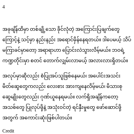
4
အခုချိန်ထိမှာ တစ်ချို့သော ခိုင်လုံတဲ့ အကြောင်းပြချက်တွေ
ကြောင့်နဲ့ သင့်မှာ နည်းနည်း အရောင်မှိန်နေရတယ်။ ဒါပေမယ့် သိပ်
မကြာခင်မှာတော့ အရာရာဟာ ပြောင်းလဲသွားလိမ့်မယ်။ ဘဝရဲ့
ကဏ္ဍတိုင်းမှာ စတင် တောက်လျှမ်းလာမယ့် အလားလားရှိတယ်။
အလုပ်မှာဆိုလည်း စံပြုအပ်သူဖြစ်နေမယ်၊ အပေါင်းအသင်း
မိတ်ဆွေတွေကလည်း လေးစား အားကျနေလိမ့်မယ်၊ မိသားစု
ဆွေမျိုးတွေလည်း ဂုဏ်ယူနေရမယ်။ လက်ရှိအချိန်ကတော့
အသစ်တွေ ပြုလုပ်ဖို့နဲ့ အသုံးဝင်တဲ့ ရင်နှီးမှုတွေ ဖော်ဆောင်ဖို့
အတွက် အကောင်းဆုံးဖြစ်ပါတယ်။
Credit