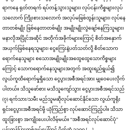
ရာကနေ ရုတ်တရက် ရပ်တန့်သွားသူများ၊ လုပ်ငန်းကိစ္စများလုပ်
သလောက် ကြိုးစားသလောက် အလုပ်မဖြစ်ထွန်းသူများ၊ လုပ်နေ
တာတစ်မျိုး ဖြစ်နေတာတစ်မျိုး အမျိုးမျိုးလွဲချော်နေကြသူများ၊
မနာလိုအပြိုင်အဆိုင် အတိုက်အခိုက်များကြောင့် စိတ်အနှောက်
အယှက်ဖြစ်နေရသူများ၊ ငွေကြေးနဲ့ပတ်သတ်လို့ စိတ်သောက
ရောက်နေသူများ စသောအမျိုးမျိုးအထွေထွေသောကိစ္စများ
ကြောင့် သောကရောက်နေသူများအတွက် အထူးရည်ရွယ်၍
လွယ်ကူထိရောက်မှုရှိသော ငွေပွားအစီအရင်အား မျှဝေပေးလိုက်
ပါတယ်။ သိသူဖော်စား မသိသူကျော်သွား ငွေပွားအစီအရင်သည်
(၇) ရက်သား/သမီး မည်သူမဆိုလုပ်ဆောင်နိုင်သော လွယ်ကူရိုး
ရှင်းငွေပွားအစီအရင်မို့ ယုံကြည်စွာ လုပ်ဆောင်ကြည့်ပါ။ သိသာ
ထူးခြားစွာ အကျိုးပေးပါလိမ့်မယ်။ “အစီအရင်လုပ်ဆောင်ပုံ”
ပန်းကန်ပြားတစ်ချပ်ပေါ်တွင် ပိုက်ဆံ ၁၁၀၀ […]