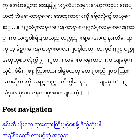
က္ အေပ်ာ္သေဘာ အေနနဲ႔ ႏွလံုးလမ္းေၾကာင္း ကေျ
ပာတဲ့ အိမ္ေထာင္ေရး အေၾကာင္းကို မွ်ေ၀လိုက္ပါတယ္ေ
နာ္ …။ ႏွလံုးလမ္းေၾကာင္း ႏွလံုးလမ္းေၾကာ
င္းက လက္ဖ၀ါးရဲ႕ အလည္ လက္သည္းရဲ့ေအာက္ နားထိေရာ
က္ တဲ့ မ်ဥ္းေၾကာင္းေလးျဖစ္ပါတယ္။ လက္၀ါးႏွစ္ ဖက္ကို
အတူတူစပ္ လိုက္လို႔ ႏွလံုး လမ္းေၾကာင္းက လျခမ္း
လိုပံုစံမ်ိဳးျဖစ္ သြားလား ဒါမွမဟုတ္ တေျပးညီျဖစ္ သြား
လားဆိုတာကို အရင္ၾကည့္ လိုက္ပါေနာ္ … ”လျခမ္း” ႏွ
လံုးလမ္းေၾကာင္းကေျပာတဲ့ […]
Post navigation
နှင်းဆီပန်းတွေ ထွားထွားကြီးပွင့်စေဖို့ ဒီလိုသုံးပါ..
အချိန်မတော် လာပင့်တဲ့ အသုဘ..