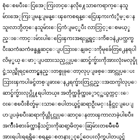
စုံေစၿပီးေငြအေႂကြးတင္ေနလို႔ေသာကေရာက္ေနသူ
မ်ားအေႂကြးျမန္ျမန္ေၾကေစရန္ေငြေၾကးကံႏွိမ့္ေန
သူ၊လာဘ္ပိတ္ေနသူမ်ားေငြကံျမင့္ၿပီး လာဘ္ပြင့္ေစမယ့္န
ည္းေကာင္းမ်ားပါေငြေၾကးအရႈပ္အရွင္းကိစၥနဲ႕ပက္သက္ၿ
ပီးႀကံႀကံဖန္ဖန္အဆင္ေျပသြားေနျခင္းကိုမုခ်ေတြ႕ေနရပါ
လိမ့္မယ္ ေဖာ္ျပထားသည့္လုပ္ေဆာင္ခ်က္မ်ားကိုအားလုံးမလုပ္နို
င္ခဲ့သည္ဆိုရင္ေတာင္မွနည္းတစ္ခုခုေတာ့လုပ္ျဖစ္ေအာင္လုပ္ေပး
သြားၾကပါခင္ဗ်တစ္ျခားေန႕ရက္မ်ားတြင္လည္းအထက္ပါလုပ္ေ
ဆာင္ခ်က္မ်ားလုပ္လို႔ရပါတယ္။ အတိုက္အခိုက္အႏွောင့္အယွက္ကင္းေ
ဝးေစၿပီးစိတ္ခ်မ္းသာေစပါတယ္ခင္ဗ်ဆရာဦးမင္းနိုင္သင္ျပေျ
ပာျပခဲ့ၿပီးဆရာကိုယ္တိုင္လုပ္ေဆာင္ေနတာၾကာလာခဲ့ပါၿပီ။
အက်ိဳးခံစားခ်က္အာနိသင္မ်ားကိုဆရာ့မိတ္ေဆြမ်ားတၿမဳံၿမဳံ
အားရပါးရရရွိေစရန္ေစတနာႏွင့္မွ်ေဝေပးလိုက္ရပါတယ္ခင္ဗ်