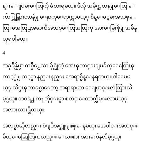
န္းေျဖမႈေတြကို ခံစားရမယ္။ ဒီလို အခိုက္အတန႔္ေတြ ေ
က်ာ္လြန္သြားတာနဲ႔ ေနာက္ေရာက္လာမယ့္ စိန္ေခၚမႈအသစ္ေ
တြ၊ အေတြ႕အႀကဳံအသစ္ေတြအတြက္ အားေမြးဖို႔ အခ်ိန္
ယူရပါမယ္။
4
အခုခ်ိန္ထိမွာ တစ္ခ်ိဳ႕ေသာ ခိုင္လုံတဲ့ အေၾကာင္းျပခ်က္ေတြေၾ
ကာင့္နဲ႔ သင့္မွာ နည္းနည္း အေရာင္မွိန္ေနရတယ္။ ဒါေပမ
ယ့္ သိပ္မၾကာခင္မွာေတာ့ အရာရာဟာ ေျပာင္းလဲသြားလိ
မ့္မယ္။ ဘဝရဲ႕ က႑တိုင္းမွာ စတင္ ေတာက္လွ်မ္းလာမယ့္
အလားလားရွိတယ္။
အလုပ္မွာဆိုလည္း စံျပဳအပ္သူျဖစ္ေနမယ္၊ အေပါင္းအသင္း
မိတ္ေဆြေတြကလည္း ေလးစား အားက်ေနလိမ့္မယ္၊