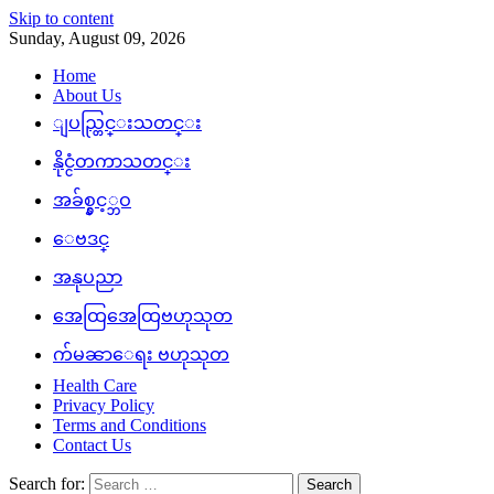
Skip to content
Sunday, August 09, 2026
Home
About Us
ျပည္တြင္းသတင္း
နိုင္ငံတကာသတင္း
အခ်စ္နွင့္ဘဝ
ေဗဒင္
အနုပညာ
အေထြအေထြဗဟုသုတ
က်မၼာေရး ဗဟုသုတ
Health Care
Privacy Policy
Terms and Conditions
Contact Us
Search for: