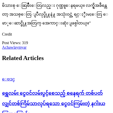
မိသားစု ေဆြမ်ိဳးေတြလည္း ဂုဏ္ယူေနရမယ္။ လက္ရွိအခ်ိန္ကေ
တာ့ အသစ္ေတြ ျပဳလုပ္ဖို႔နဲ႔ အသုံးဝင္တဲ့ ရင္ႏွီးမႈေတြ ေ
ဖာ္ေဆာင္ဖို႔အတြက္ အေကာင္းဆုံးျဖစ္ပါတယ္။”
Credit
Post Views:
319
Achawlaymyar
Related Articles
ေဗဒင္
ရွှေလမ်း ငွေဝင်လမ်းပွင့်စေသည့် စနေရက် တစ်ပတ်
လျှင်တစ်ကြိမ်သာလုပ်ရသော ငွေဝင်ကြမ်းတဲ့ နဂါးယ