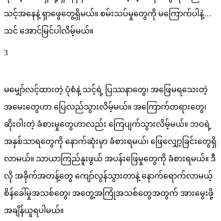
သင့်အနေနဲ့ ရှာဖွေတွေ့ရှိမယ်။ စမ်းသပ်မှုတွေကို မကြောက်ပါနဲ့…
သင် အောင်မြင်ပါလိမ့်မယ်။
3
မမျှော်လင့်ထားတဲ့ ပုံစံနဲ့ သင့်ရဲ့ ပြဿနာတွေ၊ အဖြေမရသေးတဲ့
အမေးတွေဟာ ပြေလည်သွားလိမ့်မယ်။ အကြောက်တရားတွေ၊
ဆိုးဝါးတဲ့ ခံစားမှုတွေဟာလည်း ကြေပျက်သွားလိမ့်မယ်။ ဘဝရဲ့
အနှစ်သာရတွေကို နောက်ဆုံးမှာ ခံစားရမယ်၊ ဖြေလျှော့ခြင်းတွေရှိ
လာမယ်။ သာယာကြည်နူးဖွယ် အပန်းဖြေမှုတွေကို ခံစားရမယ်။ ဒီ
လို အခိုက်အတန့်တွေ ကျော်လွန်သွားတာနဲ့ နောက်ရောက်လာမယ့်
စိန်ခေါ်မှုအသစ်တွေ၊ အတွေ့အကြုံအသစ်တွေအတွက် အားမွေးဖို့
အချိန်ယူရပါမယ်။