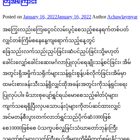
တြအကြောင်း
Posted on
January 16, 2022
January 16, 2022
Author
Achawlaymyar
အကြွေးလည်းကြေ၊ငွေဝင်လမ်းပွင့်စေသည့်စနေရက်တစ်ပတ်
လျှင်တစ်ကြိမ်စနေနေ့ကျရောက်သည့်နေ့တွင်
ခြေသည်းလက်သည်းညှပ်ခြင်း၊ဆံပင်ညှပ်ခြင်းသို့မဟုတ်
ခေါင်းလျှော်ခေါင်းဆေးမင်္ဂလာပြုလုပ်ရေချိုးသန့်စင်ခြင်း၊ အိမ်
အတွင်းရှိအမှိုက်သရိုက်များသန့်ရှင်းစွန့်ပစ်လိုက်ခြင်း၊အိမ်မှာ
ထမင်းစားခန်းသီးသန့်ရှိလျှင်ထိုအခန်းအတွင်းကိုသန့်ရှင်းရေး
ပြုလုပ်ပါ။ မိသားစုပျော်ရွှင်ရယ်မောစေသည့်ဓါတ်ပုံများ၊
ကျက်သရေရှိပြီးလှပသောပန်းပုံများကိုတပ်ဆင်ထားလျှင်
အင်မတန်စီးပွားတက်လာဘ်ရွှင်သည်ပိုက်ဆံ1000ဖြစ်
စေ10000ဖြစ်စေ ပံသကူပစ်လှူခြင်းသံဃာတော်ဘုန်းကြီး
သူတော်စင်များ၊သက်ကြီးရွယ်အိုများကိုမိမိတတ်စွမ်းနိုင်သရွေ့