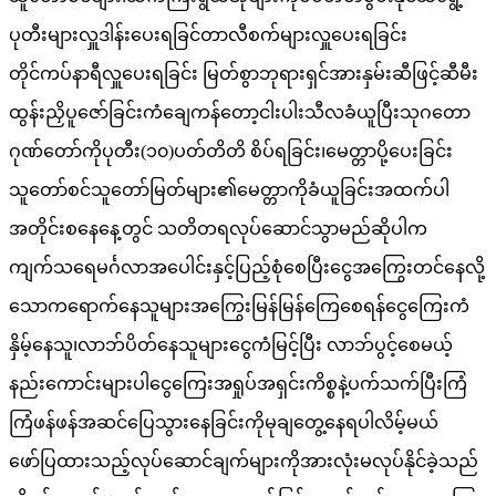
ပုတီးများလှူဒါန်းပေးရခြင်တာလီစက်များလှူပေးရခြင်း
တိုင်ကပ်နာရီလှူပေးရခြင်း မြတ်စွာဘုရားရှင်အားနှမ်းဆီဖြင့်ဆီမီး
ထွန်းညှိပူဇော်ခြင်းကံချေကန်တော့ငါးပါးသီလခံယူပြီးသုဂတော
ဂုဏ်တော်ကိုပုတီး(၁၀)ပတ်တိတိ စိပ်ရခြင်း၊မေတ္တာပို့ပေးခြင်း
သူတော်စင်သူတော်မြတ်များ၏မေတ္တာကိုခံယူခြင်းအထက်ပါ
အတိုင်းစနေနေ့တွင် သတိတရလုပ်ဆောင်သွာမည်ဆိုပါက
ကျက်သရေမင်္ဂလာအပေါင်းနှင့်ပြည့်စုံစေပြီးငွေအကြွေးတင်နေလို့
သောကရောက်နေသူများအကြွေးမြန်မြန်ကြေစေရန်ငွေကြေးကံ
နှိမ့်နေသူ၊လာဘ်ပိတ်နေသူများငွေကံမြင့်ပြီး လာဘ်ပွင့်စေမယ့်
နည်းကောင်းများပါငွေကြေးအရှုပ်အရှင်းကိစ္စနဲ့ပက်သက်ပြီးကြံ
ကြံဖန်ဖန်အဆင်ပြေသွားနေခြင်းကိုမုချတွေ့နေရပါလိမ့်မယ်
ဖော်ပြထားသည့်လုပ်ဆောင်ချက်များကိုအားလုံးမလုပ်နိုင်ခဲ့သည်