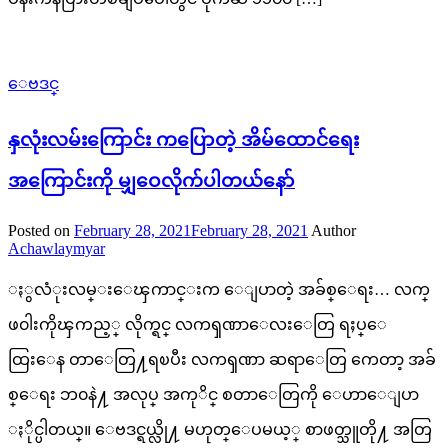
ေဗဒင္
နှလုံးလမ်းကြောင်း ကပြောတဲ့ အိမ်ထောင်ရေး
အကြောင်းကို မျှဝေလိုက်ပါတယ်နော်
Posted on
February 28, 2021
February 28, 2021
Author
Achawlaymyar
ႏွလံုးလမ္းေၾကာင္းက ေျပာတဲ့ အခ်စ္ေရး… လက္
ဖ၀ါးကိုၾကည့္ လိုက္ရင္ လကၡဏာေလးေတြ ရႈပ္ေ
ထြးေန တာေတြ႔ရၿပီး လကၡဏာ ဆရာေတြ ကေတာ့ အခ်
စ္ေရး ဘ၀နဲ႔ အလုပ္ အကုိင္ စတာေတြကို ေဟာေျပာ
ႏိုင္ပါတယ္။ ေဗဒင္ရယ္လို႔ မဟုတ္ေပမယ့္ စာဖတ္သူတို႔ အတြ