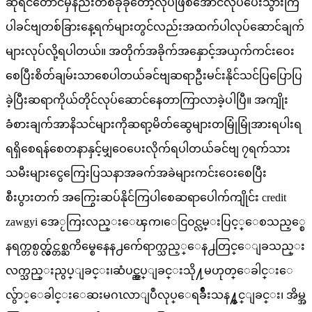
ဆိုရင်တောင်မှနည်းတစ်ခုခုတော့လုပ်ဖြစ်အောင်လုပ်ပေးသွားကြ
ပါခင်ဗျတစ်ခြားနေ့ရက်များတွင်လည်းအထက်ပါလုပ်ဆောင်ချက်
များလုပ်လို့ရပါတယ်။ အတိုက်အခိုက်အနှောင့်အယှက်ကင်းဝေး
စေပြီးစိတ်ချမ်းသာစေပါတယ်ခင်ဗျဆရာဦးမင်းနိုင်သင်ပြပြောပြ
ခဲ့ပြီးဆရာကိုယ်တိုင်လုပ်ဆောင်နေတာကြာလာခဲ့ပါပြီ။ အကျိုး
ခံစားချက်အာနိသင်များကိုဆရာ့မိတ်ဆွေများတမြုံမြုံအားရပါးရ
ရရှိစေရန်စေတနာနှင့်မျှဝေပေးလိုက်ရပါတယ်ခင်ဗျ ၇ရက်သား
သမီးများငွေကြေးပြသနာအခက်အခဲများကင်းဝေးစေပြီး
စီးပွားတက် အကြွေးဆပ်နိုင်ကြပါစေဆရာပေါက်ကျိုင်း credit
zawgyi အေႂကြးလည္းေၾက၊ေငြဝင္လမ္းပြင့္ေစသည့္စေ
နရက္တစ္ပတ္လွ်င္တစ္ႀကိမ္စေနေန႕က်ေရာက္သည့္ေန႕တြင္ေျခသည္း
လက္သည္းညွပ္ျခင္း၊ဆံပင္ညွပ္ျခင္းသို႔မဟုတ္ေခါင္းေ
လွ်ာ္ေခါင္းေဆးမဂၤလာျပဳလုပ္ေရခ်ိဳးသန႔္စင္ျခင္း၊ အိမ္အ