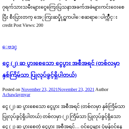
၇ရက်သားသမီးများငွေကြေးပြသနာအခက်အခဲများကင်းဝေးစေ
ပြီး စီးပြားတက္ အေႂကြးဆပ္နိုင္ၾကပါေစဆရာေပါက္က်ိဳင္း
credit Post Views: 200
ေဗဒင္
ငွေ (၂) ဆ ပွားစေသော ငွေပွား အစီအရင် (တစ်လမှာ
နှစ်ကြိမ်သာ ပြုလုပ်ခွင့်ရှိပါတယ်)
Posted on
November 23, 2021
November 23, 2021
Author
Achawlaymyar
ငွေ (၂) ဆ ပွားစေသော ငွေပွား အစီအရင် (တစ်လမှာ နှစ်ကြိမ်သာ
ပြုလုပ်ခွင့်ရှိပါတယ်) တစ်လမှာ (၂) ကြိမ်သာ ပြုလုပ်ခွင့်ရှိသော
ငွေ (၂) ဆ ပွားစေတဲ့ ငွေပွား အစီအရင်… ဝင်ငွေများ ပုံမှန်ဝင်နေ