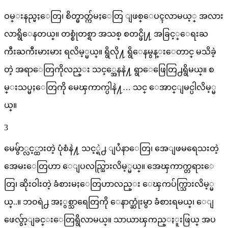
ဝမ္းနည္မႈေတြ၊ စိတ္ဓာတ္က်မႈေတြ ျဖစ္ေပၚလာမယ့္ အလား
လာရွိေနတယ္။ တစ္စုံတစ္ရာ အသစ္ စတင္ဖို႔ အခြင့္ေရးႀ
ကီးႀကီးမားမား ရလိမ့္မယ္။ ရွိလို႔ ရွိေနမွန္းေတာင္ မသိခဲ့
တဲ့ အရာေတြကိုလည္း သင့္အေနနဲ႔ ရွာေဖြေတြ႕ရွိမယ္။ စ
မ္းသပ္မႈေတြကို မေၾကာက္ပါနဲ႔… သင္ ေအာင္ျမင္ပါလိမ့္မ
ယ္။
3
မေမွ်ာ္လင့္ထားတဲ့ ပုံစံနဲ႔ သင့္ရဲ႕ ျပႆနာေတြ၊ အေျဖမရေသးတဲ့
အေမးေတြဟာ ေျပလည္သြားလိမ့္မယ္။ အေၾကာက္တရားေ
တြ၊ ဆိုးဝါးတဲ့ ခံစားမႈေတြဟာလည္း ေၾကပ်က္သြားလိမ့္မ
ယ္..။ ဘဝရဲ႕ အႏွစ္သာရေတြကို ေနာက္ဆုံးမွာ ခံစားရမယ္၊ ေျ
ဖေလွ်ာ့ျခင္းေတြရွိလာမယ္။ သာယာၾကည္ႏူးဖြယ္ အပ