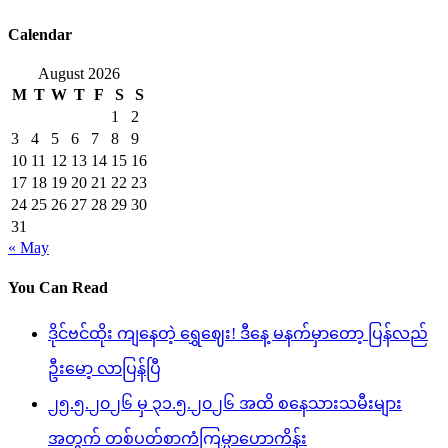
Calendar
August 2026
M
T
W
T
F
S
S
1
2
3
4
5
6
7
8
9
10
11
12
13
14
15
16
17
18
19
20
21
22
23
24
25
26
27
28
29
30
31
« May
You Can Read
ဒိုင်ဗင်ထိုး ကျနေတဲ့ ရွှေဈေး! ဒီနေ့ မနက်မှာတော့ ပြန်လည်
ဦးမော့ လာပြန်ပြီ
၂၅.၅.၂၀၂၆ မှ ၃၁.၅.၂၀၂၆ အထိ စနေသားသမီးများ
အတွက် တစ်ပတ်စာကံကြမ္မာဟောကိန်း