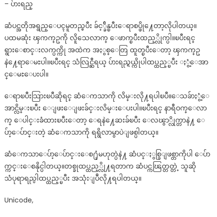
– ပ်ားရည္
ဆံပင္အတိုအရွည္ေပၚမူတည္ၿပီး ခ်င့္ခ်ိန္ၿပီးေရာစပ္ဖို႔ေတာ့လိုပါတယ္။
ပထမဆုံး ၾကက္ဥကို လိူသေလာက္ ေဖာက္ၿပီးထည့္လိုက္ပါ။ၿပီးရင္
ရွားေစာင္းလက္ပက္ကို အထဲက အႏွစ္ေတြ ထူတ္ၿပီးေတာ့ ၾကက္ဥ
နဲ႔ေရာေမႊပါ။ၿပီးရင္ သံလြင္ဆီရယ္ ပ်ားရည္ရယ္ကိုပါထပ္ထည့္ၿပီး ႏွံ့ေအာ
င္ေမႊေပးပါ။
ေရာၿပီးသြားၿပီဆိုရင္ ဆံေကသာကို လိမ္းလို႔ရပါၿပီ။ေသခ်ာႏွံ့ေ
အာင္လိမ္းၿပီး ေျဖးေျဖးခ်င္းလိမ္းေပးပါ။ၿပီးရင္ နာရီဝက္ေလာ
က္ ေပါင္းခံထားၿပီးေတာ့ ေရနဲ႔ေဆးခ်ၿပီး ေလၽွာ္လိုက္တာနဲ႔ ေ
ပ်ာ့ေပ်ာင္းတဲ့ ဆံေကသာကို ရရွိလာမွာပဲျဖစ္ပါတယ္။
ဆံေကသာေပ်ာ့ေပ်ာင္းေစ႐ုံမဟုတ္ပဲနဲ႔ ဆံပင္ႏွစ္ခြျဖစ္တာကိုပါ ေပ်ာ
က္ကင္းေစနိုင္ပါတယ္။တစ္ခုထပ္ထည့္လို႔ရတာက ဆံပင္ကၽြတ္တတ္တဲ့ သူဆို
သံပုရာရည္ပါထပ္ထည့္ၿပီး အသုံးျပဳလို႔ရပါတယ္။
Unicode,