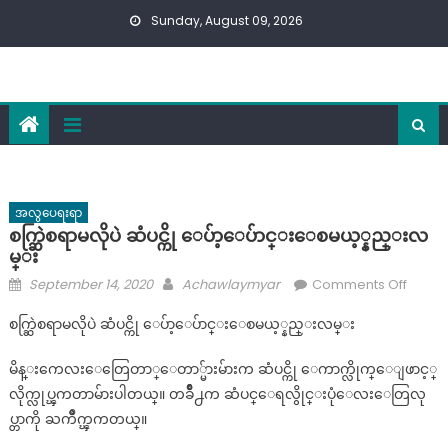
Skip
Sunday, August 09, 2026
to
content
အလွပေရးရာ
စက္ဆြဲစရာမလိုပဲ ဆံပင္ကို ေပ်ာ့ေပ်ာင္းေစမယ့္နည္းလ
မ္း
Posted
Author
on
September 14, 2020
Achawlaymyar
Comments Off
on
စ
စက္ဆြဲစရာမလိုပဲ ဆံပင္ကို ေပ်ာ့ေပ်ာင္းေစမယ့္နည္းလမ္း
က္
ဆြဲ
မိန္းကေလးေတြေတာ္ေတာ္မ်ားမ်ားက ဆံပင္ကို ေကာက္လိုက္ေျဖာင့္
စရာ
လိုက္လုပ္ၾကတာမ်ားပါတယ္။ တခ်ိဳ႕က ဆံပင္ေရလွိုင္းပုံေလးေတြလု
မ
ပ္တာကို ႀကိဳက္ၾကတယ္။
လို
ပဲ