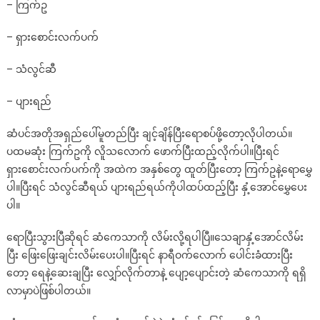
– ကြက်ဥ
– ရှားစောင်းလက်ပက်
– သံလွင်ဆီ
– ပျားရည်
ဆံပင်အတိုအရှည်ပေါ်မူတည်ပြီး ချင့်ချိန်ပြီးရောစပ်ဖို့တော့လိုပါတယ်။
ပထမဆုံး ကြက်ဥကို လိူသလောက် ဖောက်ပြီးထည့်လိုက်ပါ။ပြီးရင်
ရှားစောင်းလက်ပက်ကို အထဲက အနှစ်တွေ ထူတ်ပြီးတော့ ကြက်ဥနဲ့ရောမွှေ
ပါ။ပြီးရင် သံလွင်ဆီရယ် ပျားရည်ရယ်ကိုပါထပ်ထည့်ပြီး နှံ့အောင်မွှေပေး
ပါ။
ရောပြီးသွားပြီဆိုရင် ဆံကေသာကို လိမ်းလို့ရပါပြီ။သေချာနှံ့အောင်လိမ်း
ပြီး ဖြေးဖြေးချင်းလိမ်းပေးပါ။ပြီးရင် နာရီဝက်လောက် ပေါင်းခံထားပြီး
တော့ ရေနဲ့ဆေးချပြီး လျှော်လိုက်တာနဲ့ ပျော့ပျောင်းတဲ့ ဆံကေသာကို ရရှိ
လာမှာပဲဖြစ်ပါတယ်။