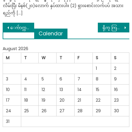
လိမ်းပြီး မိနစ်(၂၀)လောက် နှပ်ထားပါ။ (2) ရှားစောင်းလက်ပပ် အသား
ရည်ကို […]
Post
ေက်ာက္ကပ္ကိုပ်က္စီးေစနိုင္တာေၾကာင့္ သတိထားစားသုံးရမယ့္ အစားအစာ(၅)မ်ိဳး…..
ရိုက္ ကြင္းထ က္ မွာ အပီ အျပင္ သ႐ု ပ္ေဆာ င္ ေန ရင္း အ လြဲေလ းေတြျဖ စ္ ကာ ေရ ထဲျ ပဳ တ္ က် မလိုျ ဖစ္ ခဲ့ ရ တဲ့ ျဖဴျ ဖဴ ေထြး
Calendar
navigation
August 2026
M
T
W
T
F
S
S
1
2
3
4
5
6
7
8
9
10
11
12
13
14
15
16
17
18
19
20
21
22
23
24
25
26
27
28
29
30
31