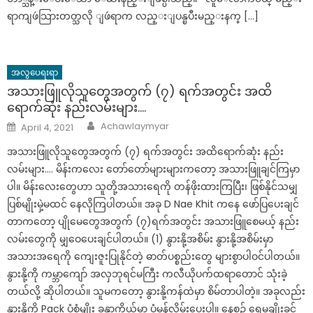
ရာကျဖဴသြားတတ္သလို ျဖဴရာက လည္းျပန္ၿပီးမည္းနက္ […]
အလွပေရးရာ
အသားဖြူလိုသူတွေအတွက် (၇) ရက်အတွင်း အထိ
ရောက်ဆုံး နည်းလမ်းများ….
Author
Posted
Achawlaymyar
April 4, 2021
on
အသားဖြူလိုသူတွေအတွက် (၇) ရက်အတွင်း အထိရောက်ဆုံး နည်း
လမ်းများ…. မိန်းကလေး တော်တော်များများကတော့ အသားဖြူချင်ကြမှာ
ပါ။ မိန်းလေးတွေဟာ သူတို့အသားရေကို တန်ဖိုးထားကြပြီး၊ ဖြစ်နိုင်သမျှ
ပြစ်မျိုးမှဲ့မထင် နေလိုကြပါတယ်။ အခု D Nae Khit ကနေ ဖော်ပြပေးချင်
တာကတော့ ပျိုမေတွေအတွက် (၇)ရက်အတွင်း အသားဖြူစေမယ့် နည်း
လမ်းတွေကို မျှဝေပေးချင်ပါတယ်။ (1) နွားနို့အစိမ်း နွားနို့အစိမ်းမှာ
အသားအရေကို ကျေးဇူးပြုနိုင်တဲ့ ဓာတ်ပစ္စည်းတွေ များစွာပါဝင်ပါတယ်။
နွားနို့ကို ကမ္ဘာကျော် အလှဘုရင်မကြီး ကလီယိုပက်ထရာတောင် သုံးခဲ့
တယ်လို့ ဆိုပါတယ်။ သူမကတော့ နွားနို့ကန်ထဲမှာ စိမ်တာပါတဲ့။ အခုလည်း
နွားနို့ကို Pack ပုံစံမျိုး ခန္ဓာကိုယ်မှာ ပုံမှန်လိမ်းပေးပါ။ နေ့စဉ် ရေမချိုးခင်