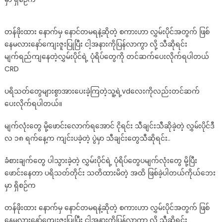
တန်ဖိုးထား နောက်မှ နောင်တမရနဲ့ဆိုတဲ့ စကားဟာ လွှမ်းပိုင်အတွက် ဖြစ်
နေမလားနော်ကျေးဇူးပြုပြီး ငါ့အနားကိုပြန်လာကွာ လို့ သီဆိုရင်း
မျက်ရည်ကျနေတဲ့လွှမ်းပိုင်ရဲ့ ပုံရိပ်တွေကို တင်ဆက်ပေးလိုက်ရပါတယ်
CRD
ပရိသတ်တွေများစွာအားပေးခဲ့ကြတဲ့သူ့ရဲ့vdလေးကိုလည်းတင်ဆက်
ပေးလိုက်ရပါတယ်။
မျက်လုံးတွေ မို့ဖောင်းလောက်ရအောင် ငိုရင်း သီချင်းသီဆိုခဲ့တဲ့ လွှမ်းပိုင်ဒီ
လ ၁၈ ရက်နေ့က ကျင်းပခဲ့တဲ့ ပွဲမှာ သီချင်းတွေသီဆိုရင်း..
ခံစားချက်တွေ ပါသွားခဲ့တဲ့ လွှမ်းပိုင်ရဲ့ ပုံရိပ်တွေပမျက်လုံးတွေ မို့ပြီး
ဖောင်းနေတာ ပရိသတ်တိုင်း သတိထားမိတဲ့ အထိ ဖြစ်ခဲ့ပါတယ်ကိုယ်ဘေး
မှာ ရှိစဉ်က
တန်ဖိုးထား နောက်မှ နောင်တမရနဲ့ဆိုတဲ့ စကားဟာ လွှမ်းပိုင်အတွက် ဖြစ်
နေမလားနော်ကျေးဇူးပြုပြီး ငါ့အနားကိုပြန်လာကွာ လို့ သီဆိုရင်း