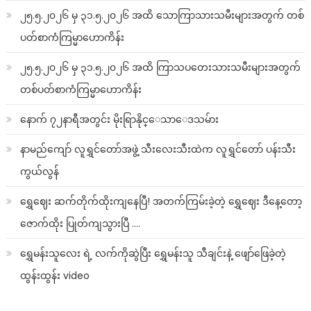
၂၅.၅.၂၀၂၆ မှ ၃၁.၅.၂၀၂၆ အထိ သောကြာသားသမီးများအတွက် တစ်
ပတ်စာကံကြမ္မာဟောကိန်း
၂၅.၅.၂၀၂၆ မှ ၃၁.၅.၂၀၂၆ အထိ ကြာသပတေးသားသမီးများအတွက်
တစ်ပတ်စာကံကြမ္မာဟောကိန်း
နောက် ၇၂နာရီအတွင်း မိုးရြာနိုင္ေသာေဒသမ်ား
နာမည်ကျော် လူရွှင်တော်အဖွဲ့ သီးလေးသီးထဲက လူရွှင်တော် ပန်းသီး
ကွယ်လွန်
ရွှေဈေး ဆက်တိုက်ထိုးကျနေပြီ! အတက်ကြမ်းခဲ့တဲ့ ရွှေဈေး ဒီနေ့တော့
ဇောက်ထိုး ပြုတ်ကျသွားပြီ ….
ရွှေမန်းသူလေး ရဲ့ လက်ကိုဆွဲပြီး ရွှေမန်းသူ သီချင်းနဲ့ ဖျော်ဖြေခဲ့တဲ့
ထွန်းထွန်း video