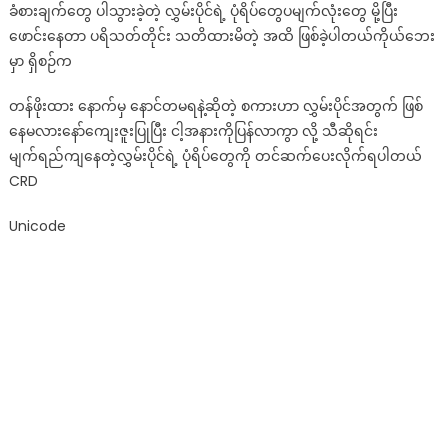
ခံစားချက်တွေ ပါသွားခဲ့တဲ့ လွှမ်းပိုင်ရဲ့ ပုံရိပ်တွေပမျက်လုံးတွေ မို့ပြီး
ဖျော်ဖြေ
ဖောင်းနေတာ ပရိသတ်တိုင်း သတိထားမိတဲ့ အထိ ဖြစ်ခဲ့ပါတယ်ကိုယ်ဘေး
ခဲ့
မှာ ရှိစဉ်က
တဲ့
လွှမ်း
တန်ဖိုးထား နောက်မှ နောင်တမရနဲ့ဆိုတဲ့ စကားဟာ လွှမ်းပိုင်အတွက် ဖြစ်
နု
နေမလားနော်ကျေးဇူးပြုပြီး ငါ့အနားကိုပြန်လာကွာ လို့ သီဆိုရင်း
သွေး
မျက်ရည်ကျနေတဲ့လွှမ်းပိုင်ရဲ့ ပုံရိပ်တွေကို တင်ဆက်ပေးလိုက်ရပါတယ်
ရဲ့
ဗီဒီယို
CRD
ဖိုင်
Unicode