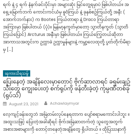
ရက် နဲ့ ၄ ရက် နံနက်ခင်းပိုင်းမှာ အများဆုံး မြင်​တွေ့ရမှာပဲ ဖြစ်ပါတယ်။ အ​
ရှေ့​မြောက်ဘက် ​ကောင်းကင်ယံမှ ဓူဝံကြယ် နဲ့ ခုနှစ်စဥ်ကြယ်တို့ အနီး (​
အောက်ဘက်နား) က Bootes ကြယ်တာရာ နဲ့ Draco ကြယ်တာရာ
အကြားမှာ ဖြစ်ပါတယ် (ပုံ)။ မြန်မာ့နက္ခတ်မှာ​တော့ သွာတိနက္ခတ် (သွာတိ
ကြယ်​ပြောင်) Arcturus အနီးမှာ ဖြစ်ပါတယ်။ ကြယ်​ကြွေတယ်ဆိုတာ
အာကာသအတွင်းက ဥက္ကာခဲ ဥက္ကာမှုန်များနဲ့ ကမ္ဘာ့​လေထုတို့ ပွတ်တိုက်မိရာ
မှ […]
ၾကားသိရသမွ်
ပြေးနေတဲ့ အချိန်လေးမှာတောင် ဗိုက်ဆာလာရင် ခရမ်းချဥ်
သီးတွေ ကျွေးပေးတဲ့ စက်ရုပ်ကို ဖန်တီးခဲ့တဲ့ ကုမ္ပဏီတစ်ခု
(ရုပ်သံ)
Author
Posted
Achawlaymyar
August 23, 2021
on
လေ့ကျင့်ခန်းတွေဘဲ အမြဲတမ်းလုပ်နေရတာက ပျော်စရာမကောင်းပါဘူး ။
အထူးသဖြင့် ပြေးတဲ့အခါဆိုရင် ဗိုက်အမြဲဆာတက်တဲ့ သူတွေအတွက်
အစားအစာများကို တောင့်တနေတဲ့အချိန်တွေ ရှိပါတယ် ။ ထိုပြဿနာကို