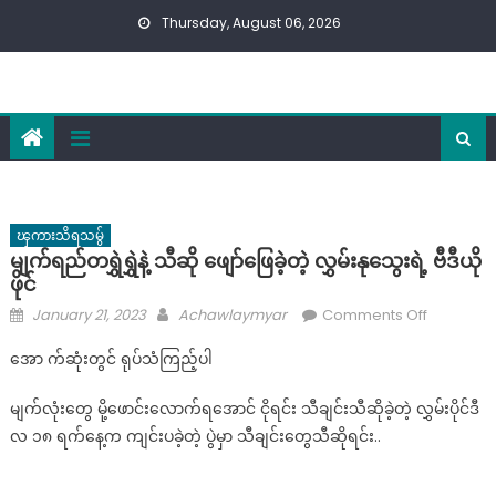
Skip
Thursday, August 06, 2026
to
content
ၾကားသိရသမွ်
မျက်ရည်တရွှဲရွှဲနဲ့ သီဆို ဖျော်ဖြေခဲ့တဲ့ လွှမ်းနုသွေးရဲ့ ဗီဒီယို
ဖိုင်
Posted
Author
on
January 21, 2023
Achawlaymyar
Comments Off
on
မျက်ရည်
အော က်ဆုံးတွင် ရုပ်သံကြည့်ပါ
တ
ရွှဲ
မျက်လုံးတွေ မို့ဖောင်းလောက်ရအောင် ငိုရင်း သီချင်းသီဆိုခဲ့တဲ့ လွှမ်းပိုင်ဒီ
ရွှဲ
လ ၁၈ ရက်နေ့က ကျင်းပခဲ့တဲ့ ပွဲမှာ သီချင်းတွေသီဆိုရင်း..
နဲ့
သီ
ဆို