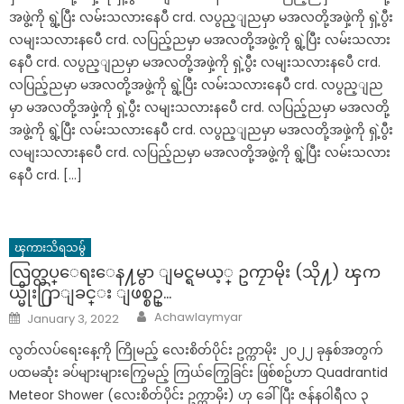
အဖွဲ့ကို ရွဲ့ပြီး လမ်းသလားနေပီ crd. လပွည့ျညမှာ မအလတို့အဖှဲ့ကို ရှဲ့ပွီး
လမျးသလားနပေီ crd. လပြည့်ညမှာ မအလတို့အဖွဲ့ကို ရွဲ့ပြီး လမ်းသလား
နေပီ crd. လပွည့ျညမှာ မအလတို့အဖှဲ့ကို ရှဲ့ပွီး လမျးသလားနပေီ crd.
လပြည့်ညမှာ မအလတို့အဖွဲ့ကို ရွဲ့ပြီး လမ်းသလားနေပီ crd. လပွည့ျည
မှာ မအလတို့အဖှဲ့ကို ရှဲ့ပွီး လမျးသလားနပေီ crd. လပြည့်ညမှာ မအလတို့
အဖွဲ့ကို ရွဲ့ပြီး လမ်းသလားနေပီ crd. လပွည့ျညမှာ မအလတို့အဖှဲ့ကို ရှဲ့ပွီး
လမျးသလားနပေီ crd. လပြည့်ညမှာ မအလတို့အဖွဲ့ကို ရွဲ့ပြီး လမ်းသလား
နေပီ crd. […]
ၾကားသိရသမွ်
လြတ္လပ္ေရးေန႔မွာ ျမင္ရမယ့္ ဥကၠာမိုး (သို႔) ၾက
ယ္မိုး႐ြာျခင္း ျဖစ္စဥ္…
Author
Posted
Achawlaymyar
January 3, 2022
on
လွတ်လပ်​ရေး​နေ့ကို ကြိုမည့် ​လေးစိတ်ပိုင်း ဥက္ကာမိုး ၂၀၂၂ ခုနှစ်အတွက်
ပထမဆုံး ခပ်များများကြွေမည့် ကြယ်​ကြွေခြင်း ဖြစ်စဥ်ဟာ Quadrantid
Meteor Shower (​လေးစိတ်ပိုင်း ဥက္ကာမိုး) ဟု ​ခေါ်ပြီး ဇန်နဝါရီလ ၃