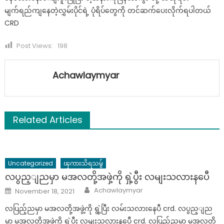
မျက်ရည်ကျနေတဲ့လွှမ်းပိုင်ရဲ့ ပုံရိပ်တွေကို တင်ဆက်ပေးလိုက်ရပါတယ်
CRD
Post Views:
198
Achawlaymyar
Related Articles
Uncategorized
ၾကားသိရသမွ်
လပွည့ျညမှာ မအလတို့အဖှဲ့ကို ရှဲ့ပွီး လမျးသလားနပေီ
Author
Posted
Achawlaymyar
November 18, 2021
on
လပြည့်ညမှာ မအလတို့အဖွဲ့ကို ရွဲ့ပြီး လမ်းသလားနေပီ crd. လပွည့ျည
မှာ မအလတို့အဖှဲ့ကို ရှဲ့ပွီး လမျးသလားနပေီ crd. လပြည့်ညမှာ မအလတို့