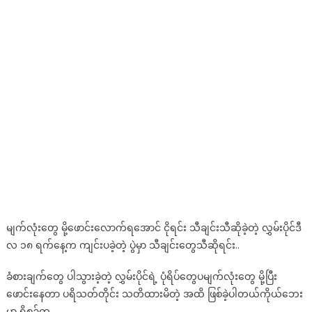
မျက်လုံးတွေ မို့ဖောင်းလောက်ရအောင် ငိုရင်း သီချင်းသီဆိုခဲ့တဲ့ လွှမ်းပိုင်ဒီ
လ ၁၈ ရက်နေ့က ကျင်းပခဲ့တဲ့ ပွဲမှာ သီချင်းတွေသီဆိုရင်း..
ခံစားချက်တွေ ပါသွားခဲ့တဲ့ လွှမ်းပိုင်ရဲ့ ပုံရိပ်တွေပမျက်လုံးတွေ မို့ပြီး
ဖောင်းနေတာ ပရိသတ်တိုင်း သတိထားမိတဲ့ အထိ ဖြစ်ခဲ့ပါတယ်ကိုယ်ဘေး
မှာ ရှိစဉ်က