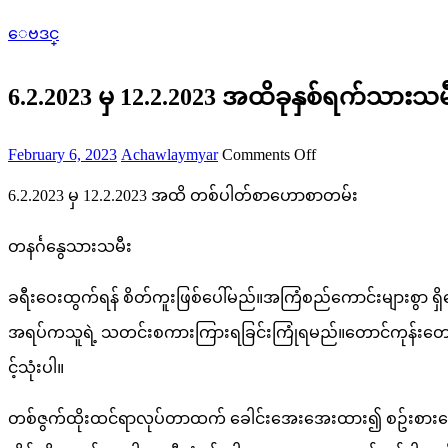
ေဗဒင္
6.2.2023 မှ 12.2.2023 အထိခုနှစ်ရက်သား
Posted
Author
on
February 6, 2023
Achawlaymyar
Comments Off
on
6.2.2023
6.2.2023 မှ 12.2.2023 အထိ တစ်ပါတ်စာဟောစာတမ်း
မှ
12.2.2023
တနင်္ဂနွေသားသမီး
အထိ
ခု
ခရီးဝေးထွက်ရန် စိတ်ကူးဖြစ်ပေါ်မည်။အကြံစည်ကောင်းများစွာ ရှိန
နှစ်
အရပ်ကသူရဲ့ သတင်းစကားကြားရခြင်းကြုံရမည်။တောင်ကုန်းတော
ရက်သား
င့်သုံးပါ။
သမီး
တစ်ဇွက်ထိုးထင်ရာလုပ်တာထက် ခေါင်းအေးအေးထား၍ စဥ်းစားတွေးခ
တစ်