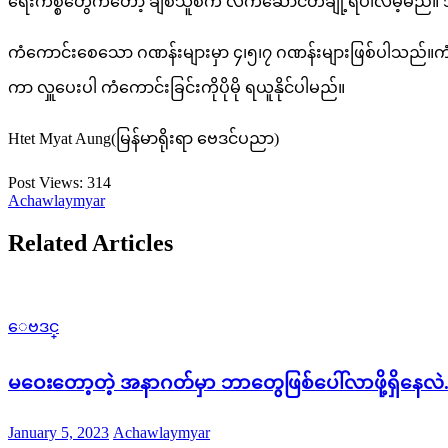
ရေးကိစ္စတွေကတော့ ချစ်သူစီက လက်ဆောင်တချို့ရပါလိမ့်မည
ကံကောင်းစေသော ဂဏန်းများမှာ ၄၊၅၊၇ ဂဏန်းများဖြစ်ပါသည်။က
ကာ လှူပေးပါ ကံကောင်းခြင်းကိုပိုမို ရယူနိုင်ပါမည်။
Htet Myat Aung(မြန်မာရိုးရာ ဗေဒင်ပညာ)
Post Views:
314
Achawlaymyar
Related Articles
ေဗဒင္
မဝေးတော့တဲ့ အနာဂတ်မှာ ဘာတွေဖြစ်ပေါ်လာဖို့ရှိနေလဲ.
Posted
Author
January 5, 2023
Achawlaymyar