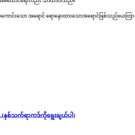
်။ အိမ်ထောင်ရေးလည်း သာယာပါသည်။
ံကောင်းသော အရောင် ရောနှောထားသောအရောင်ဖြစ်သည်။ယတြာ – ပျ
.(နှစ်သက်ရာကဒ်ကိုရွေးချယ်ပါ)