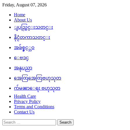
Skip
Friday, August 07, 2026
to
Home
content
About Us
ျပည္တြင္းသတင္း
နိုင္ငံတကာသတင္း
အခ်စ္နွင့္ဘဝ
ေဗဒင္
အနုပညာ
အေထြအေထြဗဟုသုတ
က်မၼာေရး ဗဟုသုတ
Health Care
Privacy Policy
Terms and Conditions
Contact Us
Search
for: