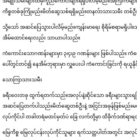
အမျိုးသမီးများထံမှကူညီကောင်းများရရှိပါလိမ့်မည်။အကြီးကဲများ
ကိစ္စတစ်ခုကြုံမည်။မိတ်ဆွေသစ်ရရှိမည်။တနလ်ာသားသမီး တစ်ဦ
သို့သော် အဆင်ပြေသွားပါလိမ့်မည်။ကျန်းမာရေး စိုရိမ်စရာမရှိပါ။
အိမ်ထောင်ရေးလည်း သာယာပါသည်။
ကံကောင်းသောဂဏန်းများမှာ ၃၊၄၊၉ ဂဏန်းများ ဖြစ်ပါသည်။ ကံကေ
ပေါ်တွင်တင်၍ နေအိမ်ဘုရားမှာ လှူပေးပါ ကံကောင်းခြင်းကို ရယူနိုင
သောကြာသားသမီး
ခရီးဝေးတခု ထွက်ရတက်သည်။အလုပ်နဲ့ဆိုင်သော ခရီးများသွားရခြင
အဆင်ပြေတက်ပါသည်။မိတ်ဆွေတစ်ဦးနဲ့ အငြင်းအခုန်ဖြစ်မည်။
လုပ်ကိုင်ပါ တခါတရံမထင်မှတ်ပဲ ခြေ လက်တို့မှာ ထိခိုက်ဒဏ်ရ
မြေကိစ္စ မြေလုပ်ငန်းလုပ်ကိုင်သူများ ရက်သတ္တပါတ်အတွင်း အလ