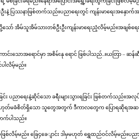
ရဲ့ မစခြင်းခံရမည်။နေရာအပြောင်းအရွှေ့၊ခရီးထွက်ခြင်းဖြစ်လိမ့်မ
းဦးနဲ့ ပြဿနာဖြစ်တက်သည်။ပညာရေးတွင် ကျန်းမာရေးအနှောက်အယှ
သို့သော် အိမ်သူအိမ်သားတစ်ဦးဦးကျန်းမာရေးညံ့လိမ့်မည်။အချစ်ရေး
ာင်းသောအရောင်မှာ အစိမ်းနု ရောင် ဖြစ်ပါသည်..။ယတြာ – ဆန်ဆီဆ
်ပါလိမ့်မည်။
်း ပညာရေးနဲ့ဆိုင်သော ခရီးများသွားရခြင်း ဖြစ်တက်သည်။အလုပ်န
မဟုတ်မခံစိတ်ရှိသော သူတွေအတွက် ဒီကာလတွေက ပြောရဆိုရအဆင်မ
ာရတက်ပါသည်။
ုပ်ဖြစ်လိမ့်မည်။ ခြေ၄ခေျာင်း ဒါမှမဟုတ် ရွှေထည်ဝင်လိမ့်မည်။