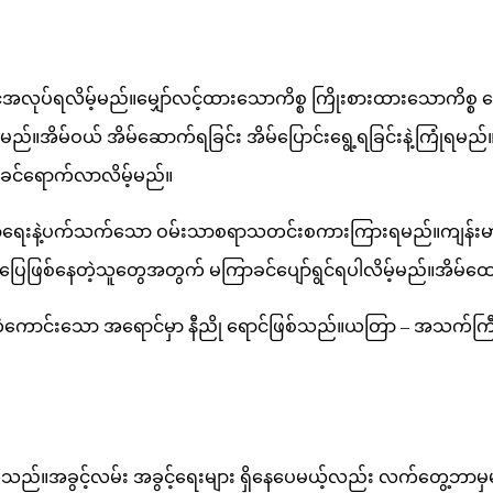
လုပ်ရလိမ့်မည်။မျှော်လင့်ထားသောကိစ္စ ကြိုးစားထားသောကိစ္စ
ြေမည်။အိမ်ဝယ် အိမ်ဆောက်ရခြင်း အိမ်ပြောင်းရွေ့ရခြင်းနဲ့ကြုံရမ
ာခင်ရောက်လာလိမ့်မည်။
ညာရေးနဲ့ပက်သက်သော ဝမ်းသာစရာသတင်းစကားကြားရမည်။ကျန်းမာရ
်မပြေဖြစ်နေတဲ့သူတွေအတွက် မကြာခင်ပျော်ရွင်ရပါလိမ့်မည်။အိ
ောင်းသော အရောင်မှာ နီညို ရောင်ဖြစ်သည်။ယတြာ – အသက်ကြီးကဲသ
ွင့်လမ်း အခွင့်ရေးများ ရှိနေပေမယ့်လည်း လက်တွေ့ဘာမှမလုပ်