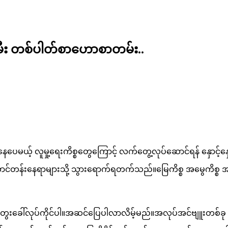
သမီး တစ်ပါတ်စာဟောစာတမ်း..
ေပေမယ့် လူမှု့ရေးကိစ္စတွေကြောင့် လက်တွေ့လုပ်ဆောင်ရန် နှောင့်
င်တန်းနေရာများသို့ သွားရောက်ရတက်သည်။မြေကိစ္စ အမွေကိစ္စ
ေါ်လုပ်ကိုင်ပါ။အဆင်ပြေပါလာလိမ့်မည်။အလုပ်အင်ဗျူးတစ်ခု ဖြေဆ