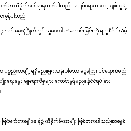
ောက်မှာ ထိခိုက်ဒဏ်ရာရတက်ပါသည်။အချစ်ရေးကတော့ ချစ်သူရဲ့
်းမွန်ပါသည်။
ေးနံဂြိုလ်တွင် လှူပေးပါ ကံ​ကောင်းခြင်းကို ရယူနိုင်ပါလိမ့်
ော ပစ္စည်းတချို့ ရရှိမည်။၅ဂဏန်းပါသော ငွေကြေး ဝင်ရောက်မည်။
ရေးမွေးမြူရေးကိစ္စများ ကောင်းမွန်မည်။ နိုင်ငံရပ်ခြား
။
င်မက်တာမျိုး၊ခြေ၌ ထိခိုက်မိတာမျိုး ဖြစ်တက်ပါသည်။အချစ်