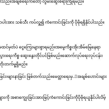
ယာပါသည်။အချစ်ရေးကတော့ လွမ်းဆွေးစရာကြုံရမည်။
ား သစ်သီး ကပ်လှူ၍ ကံကောင်းခြင်းကို ပိုမိုရရှိနိုင်ပါသည်။
င်မှတ်ပဲ ငွေကြေးများစွာရမည်။အ​မွေကိစ္စ၊အိုးအိမ်မြေနေရာ
ွားရေးကိစ္စ ဆွေးနွေးတိုင်ပင်ဖြစ်မည်။ဆောက်လုပ်ရေးလုပ်ငန်း၊
းတက်မူ့ရှိမည်။
်း၊ဖျားနာခြင်း ​ဖြစ်တက်သည်။မေတ္တာရေးမှ..ာအချစ်ဟောင်းများ
အစာကျွေးခြင်းအားဖြင့်ကံကောင်းခြင်းကိုပိုမိုရယူနိုင်ပါလိမ့်