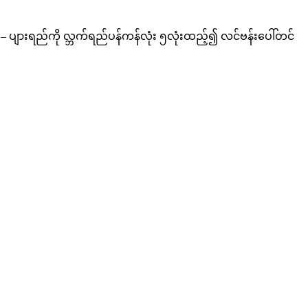
ားရည်ကို လ္ဘက်ရည်ပန်ကန်လုံး ၅လုံးထည့်၍ လင်ဗန်းပေါ်တင်