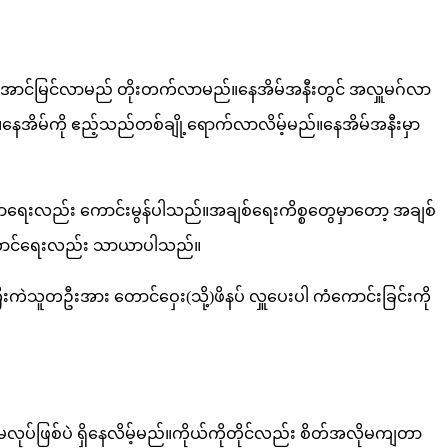
 အောင်မြင်လာမည် တိုးတက်လာမည်။နေအိမ်အနီးတွင် အလှူမဂ်လာ
ည်။နေအိမ်ကို ဧည့်သည်တစ်ချို့ရောက်လာလိမ့်မည်။နေအိမ်အနီးမှာ
ေးလည်း ကောင်းမွန်ပါသည်။အချစ်ရေးကိစ္စတွေမှာတော့ အချစ်
မ်ထောင်ရေးလည်း သာယာပါသည်။
ူတဦးအား တောင်ဝှေး(သို့)ဖိနပ် လှူပေးပါ ကံကောင်းခြင်းကို
ဖြစ်ပဲ ရှိနေလိမ့်မည်။ကိုယ်ကိုတိုင်လည်း စိတ်အလိုမကျတာ