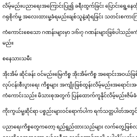
လိမ့်မည်။ပညာရေးအကြောင်းပြု၍ ခရီးထွက်ခြင်း ပြောင်းရွေ့
ဂရုစိုက်မူ့ အလေးထားမူ့ခံရမည်။ချစ်သူနဲ့ဆုံရခြင်း သတင်းစ
ကံကောင်းစေသော ဂဏန်းများမှာ ၁၊၆၊၇ ဂဏန်းများဖြစ်ပါသည်။ကံကော
မည်။
စနေသားသမီး
အိုးအိမ် ဆိုင်ခန်း ဝင်မည်။မြေကိစ္စ အိုးအိမ်ကိစ္စ အရောင်း
လုပ်ငန်းစီးပွားရေး ကိစ္စများ အကျိုးဖြစ်ထွန်းလိမ့်မည်။အရောင်း
ကံကောင်းသည်။ မိသားစုအတွက် ပြန်ထောက်ကူနိုင်လိမ့်မည်။ဇိမ
ကိုးကွယ်မူ့ဆိုင်ရာ ပစ္စည်းများဝင်ရောက်ပါက ရက်သတ္တပါတ်အ
ပညာရေးကိစ္စတွေကတော့ ရည်ရွည်ထားသည်များ လက်တွေ့ဖြစ်လာနို