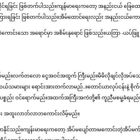
နေထိုင်ရခြင်း ဖြစ်တက်ပါသည်။ကျန်မာရေးကတော့ အနည်းငယ် ခြေထ
ကားကြားရခြင်း ဖြစ်တက်ပါသည်။အိမ်ထောင်ရေးလည်း အနည်းငယ်ကောင
င်းသော အရောင်မှာ အစိမ်းနုရောင် ဖြစ်သည်။ယတြာ -ယပ်ဖြူ ၄လက် မွ
အဝယ်ဖြစ်မည်။လက်တလော ငွေအဝင်အထွက် ကြီးမည်။မိမိလိုချင်လိုအပ်သ
အဝယ်သမားများ ရောင်းအားတက်လာမည်..။တောင်ယာလုပ်ငန်းနဲ့ စိုက်ပျိုး
်ခံပစ္စည်း ဝင်ရောက်မည်။အထက်အကြီးအကဲတို့၏ ကူညီမစမူ့ခံရမည်
တွင်း အထူးလာဘ်လာဘကောင်းလိမ့်မည်။
င်သည်။ကျန်းမာရေးကတော့ အိပ်မပျော်တာ၊မကောင်းတဲ့အိပ်မက် မြ