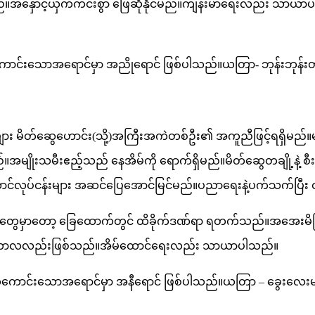
ည်။အနှောင့်ယှက်ကင်းစွာ ဖြေဆိုနိုင်မည်။ကျန်းမာရေးလည်း သာ
င်းသောအရောင်မှာ အညိုရောင် ဖြစ်ပါသည်။ယတြာ- ဘုန်းဘုန်းတပါးအ
ား မိတ်ဆွေဟောင်း(သို့)အကြီးအကဲတစ်ဦး၏ အကူညီဖြင့်ရရှိမည်။မထ
ျိုးသမီးဧည့်သည် နေအိမ်ကို ရောက်ရှိမည်။မိတ်​ဆွေတချို့နဲ့ စီးပ
လုပ်ငန်းများ အဆင်ပြေအောင်မြင်မည်။ပညာရေးနဲ့ပက်သက်ပြီး တို
္စတွေမှာတော့ ခြေထောက်တွင် ထိခိုက်ဒဏ်ရာ ရတက်သည်။အအေးမိခြင
 ကာလလည်းဖြစ်သည်။အိမ်ထောင်ရေးလည်း သာယာပါသည်။
ောင်းသောအရောင်မှာ အနီရောင် ဖြစ်ပါသည်။ယတြာ – ခွေးလေးများကို 