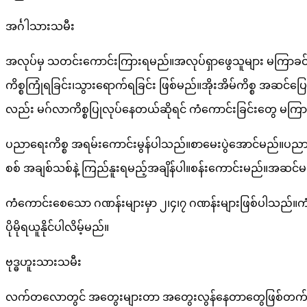
အင်္ဂါသားသမီး
အလုပ်မှ သတင်းကောင်းကြားရမည်။အလုပ်ရှာဖွေသူများ မကြာခင်အ
ကိစ္စကြုံရခြင်း၊သွားရောက်ရခြင်း ဖြစ်မည်။အိုးအိမ်ကိစ္စ အဆင်ပ
လည်း မဂ်လာကိစ္စပြုလုပ်နေတယ်ဆိုရင် ကံကောင်းခြင်းတွေ မကြ
ပညာရေးကိစ္စ အရမ်းကောင်းမွန်ပါသည်။စာမေးပွဲအောင်မည်။ပ
စစ် အချစ်သစ်နဲ့ ကြည်နူးရမည့်အချိန်ပါ။စန်းကောင်းမည်။အဆင
ကံကောင်းစေသော ဂဏန်းများမှာ ၂၊၄၊၇ ဂဏန်းများဖြစ်ပါသည်။ကံက
ပိုမိုရယူနိုင်ပါလိမ့်မည်။
ဗုဒ္ဓဟူးသားသမီး
လက်တလောတွင် အတွေးများတာ အတွေးလွန်နေတာတွေဖြစ်တက်သည်။အခ