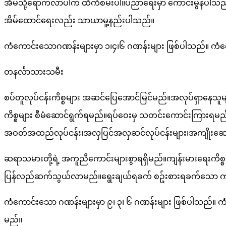
အိမ်သို့ရောက်လာပါက ထီကံစမ်းပါ။ပညာရေးမှာ ကောင်းမွန်ပါသ
ပါ
အိမ်ထောင်ရေးလည်း သာယာမူ့နည်းပါသည်။
တ်
စာ
ကံကောင်းသောဂဏန်းများမှာ ၁၊၄၊၆ ဂဏန်းများ ဖြစ်ပါသည်။ ကံကော
ဟောစာတမ်း..
တနင်္လာသားသမီး
စပ်တူလုပ်ငန်းကိစ္စများ အဆင်ပြေအောင်မြင်မည်။အလုပ်ရှာနေသူမျ
ကိစ္စများ စီမံဆောင်ရွက်ရမည်။ရပ်ဝေးမှ သတင်းကောင်းကြားရမည်။အမ
အဝတ်အထည်လုပ်ငန်း၊အလှပြင်အလှဆင်လုပ်ငန်းများ၊အကျိုးဆောင်
ဆရာသမားတို့ရဲ့ အကူညီကောင်းများစွာရရှိမည်။ကျန်းမားရေးကိစ
ပြန်လည်ဆက်သွယ်လာမည်။ရွေးချယ်ရခက် စဥ်းစားရခက်သော
ကံကောင်းသော ဂဏန်းများမှာ ၉၊ ၃၊ ၆ ဂဏန်းများ ဖြစ်ပါသည်။ ကံက
မည်။