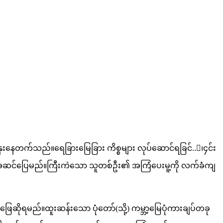
နှေးနေတက်သည်။ရေခြားမြေခြား ကိစ္စများ လုပ်ဆောင်ရခြင်..း၊၄င်း
 အဆင်ပြေမည်။ကြီးကဲသော သူတစ်ဦး၏ အကြံပေးမူ့ကို လက်ခံကျ
ိုရမည်။ထူးဆန်းသော ပုံတော်(သို့) ကမ္ဘာ့မြေပုံကားချပ်တခု