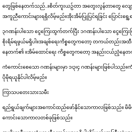
တွေဖြစ်နေတက်သည်..။စိတ်ကူးယဥ်တာ အတွေးလွန်တာတွေ လျော့ပြီး 
အကူညီကောင်းများရရှိလိမ့်မည်။အိုးအိမ်ပြုပြင်ရခြင်း ပြောင်းရွေ
၃ဂဏန်းပါသော ငွေကြေးထွက်တက်ပြီး ၁ဂဏန်းပါသော ငွေကြေးပ
စိုးရိမ်ရဖွယ်မရှိပါ။အချစ်ရေးကိစ္စတွေကတော့ တကယ်တည
နေတက်၏ ။အိမ်ထောင်ရေး ကိစ္စတွေကတော့ အနည်းငယ်ညံ့နေတ
ကံကောင်းစေသော ဂဏန်းများမှာ ၁၊၃၊၄ ဂဏန်းများဖြစ်ပါသည်။ကံက
ပိုမိုရယူနိုင်ပါလိမ့်မည်။
ကြာသပတေးသားသမီး
ရည်ရွယ်ချက်များအကောင်ထည်ဖော်နိုင်သောကာလဖြစ်သည်။ မိမိမှ
ကောင်းသောကာလတစ်ခုဖြစ်သည်။