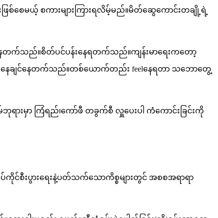
ဖြစ်စေမယ့် စကားများကြားရလိမ့်မည်။မိတ်ဆွေကောင်းတချို့ရဲ့
စ်နေတက်သည်။စိတ်ပင်ပန်းနေရတက်သည်။ကျန်းမာရေးကတော့
ပဲနေချင်နေတက်သည်။တစ်ယောက်တည်း feelနေရတာ သဘောတွေ့
ားမှာ ကြံရည်၊ကော်ဖီ တခွက်စီ လှူပေးပါ ကံကောင်းခြင်းကို
ကိုင်စီးပွားရေးနဲ့ပတ်သက်သောကိစ္စများတွင် အစစအရာရာ