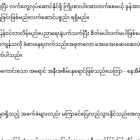
လက်တွေ့လုပ်ဆောင်နိုင်ဖို့ ကြိုးစားပါ။အားတက်စေမယ့် ခွန်အား
့ရခြင်းဖြစ်မည်။လက်ဆောင်ပစ္စည်း ရရှိမည်။
ြန်ဝင်လာလိမ့်မည်။ပညာရေးနဲ့ပက်သက်ပြီး စိတ်မပါလက်မပါဖြ
်းအထီးကျန်သလို ခံစားနေရတက်သည်။အခုတလော အေးအေးဆေးဆေး
က်ပါသည်။
ောင်းသော အရောင် အနီ၊အစိမ်းနုရောင်ဖြစ်သည်။ယတြာ – နေအိမ်ဘုရ
ာရှိသည့် အခက်ခဲများလည်း မကြာခင်ပြေလည်သွားနိုင်သည်။အလုပ်