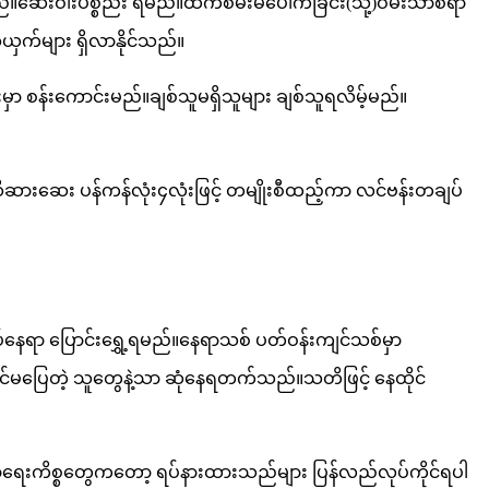
ည်။ဆေးဝါးပစ္စည်း ရမည်။ထီကံစမ်းမဲပေါက်ခြင်း(သို့)ဝမ်းသာစရာ
က်များ ရှိလာနိုင်သည်။
မှာ စန်းကောင်းမည်။ချစ်သူမရှိသူများ ချစ်သူရလိမ့်မည်။
ားဆေး ပန်ကန်လုံး၄လုံးဖြင့် တမျိုးစီထည့်ကာ လင်ဗန်းတချပ်
ေရာ ​ပြောင်းရွှေ့ရမည်။နေရာသစ် ပတ်ဝန်းကျင်သစ်မှာ
ပြေတဲ့ သူတွေနဲ့သာ ဆုံနေရတက်သည်။သတိဖြင့် နေထိုင်
ပညာရေးကိစ္စတွေကတော့ ရပ်နားထားသည်များ ပြန်လည်လုပ်ကိုင်ရပါ