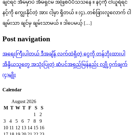
ချင်ရင် အိမ်မှာပဲ အိမ်ရှင်မ အဖြစ်ပီပီသသနေ ။ နင့်ကို ငါယူရဲရင်
နင့်ကို ကျွေးနိုင်တဲ့ အား ငါ့မှာ ရှိတယ် ။ (၄)..တစ်ခြားလူလောက် ငါ
ချမ်းသာ ချင်မှ ချမ်းသာမယ် ။ ဒါပေမယ့် […]
Post navigation
အရေးကြီးပါတယ် ဒီအချိန် လက်ထဲရှိတဲ့ ငွေကို တန်ဘိုးထားပါ
အိန္ဒိယသူတွေ အသုံးပြုတဲ့ ဆံပင်အရှည်မြန်နည်း လျှို့ဝှက်ချက်
(၄)မျိုး
Calendar
August 2026
M
T
W
T
F
S
S
1
2
3
4
5
6
7
8
9
10
11
12
13
14
15
16
17
18
19
20
21
22
23