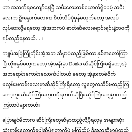
ဟာ အသက်ရဝကျော်နေပြီ သမီးလေးတစ်ယောက်ရှိပေမဲ့ သမီး
လေးက ဦးနှောက်လေးက စိတ်သိပ်ပုံမှန်မဟုက်တော့ အလုပ်
လုပ်စားလို့မရတော့ အဲ့အဘကပဲ ဓာတ်ဆီလေးရောင်းရင်းနဲ့ဘဝကို
ရပ်တည်နေတယ်….။
ကျုပ်အမြဲကြုံတိုင်းအဲ့အဘ ဆီမှာပဲထည့်ဖြစ်တာ နှစ်အတော်ကြာ
ပြီ ဟိုးးနှစ်တွေကတော့ အဲ့အနီးမှာ Donko ဆီဆိုင်ကြီးမရှိတော့အဲ့
အဘရောင်းကောင်းလောက်ပါတယ် ခုတော့ အဲ့နားတစ်ဝိုက်
မလှမ်းမကမ်းလေးမှာဆီဆိုင်ကြီးရှိတော့ လူတွေကသိပ်မထည့်ကြ
တော့ဘူး ဆီဆိုင်ကြီးတွေကပိုရတယ်ဆိုပြီး ဆိုင်ကြီးတွေမှာထည့်
ကြတာပဲများတယ်။
ပြောချင်မိတာက ဆိုင်ကြီးတွေဆီမှာထည့်လို့ပိုရလှမှ အများဆုံး
သုံးရာဖိုးလောက်ပေါ့ဆီပိုရတာကိုပဲ မကြည့်ပဲ ဒီအဘဆီမှာပဲထည့်