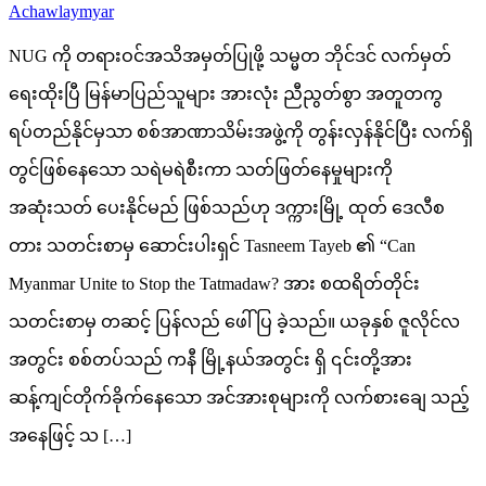
Achawlaymyar
NUG ကို တရားဝင်အသိအမှတ်ပြုဖို့ သမ္မတ ဘိုင်ဒင် လက်မှတ်
ရေးထိုးပြီ မြန်မာပြည်သူများ အားလုံး ညီညွတ်စွာ အတူတကွ
ရပ်တည်နိုင်မှသာ စစ်အာဏာသိမ်းအဖွဲ့ကို တွန်းလှန်နိုင်ပြီး လက်ရှိ
တွင်ဖြစ်နေသော သရဲမရဲစီးကာ သတ်ဖြတ်နေမှုများကို
အဆုံးသတ် ပေးနိုင်မည် ဖြစ်သည်ဟု ဒက္ကားမြို့ ထုတ် ဒေလီစ
တား သတင်းစာမှ ဆောင်းပါးရှင် Tasneem Tayeb ၏ “Can
Myanmar Unite to Stop the Tatmadaw? အား စထရိတ်တိုင်း
သတင်းစာမှ တဆင့် ပြန်လည် ဖေါ်ပြ ခဲ့သည်။ ယခုနှစ် ဇူလိုင်လ
အတွင်း စစ်တပ်သည် ကနီ မြို့နယ်အတွင်း ရှိ ၎င်းတို့အား
ဆန့်ကျင်တိုက်ခိုက်နေသော အင်အားစုများကို လက်စားချေ သည့်
အနေဖြင့် သ […]