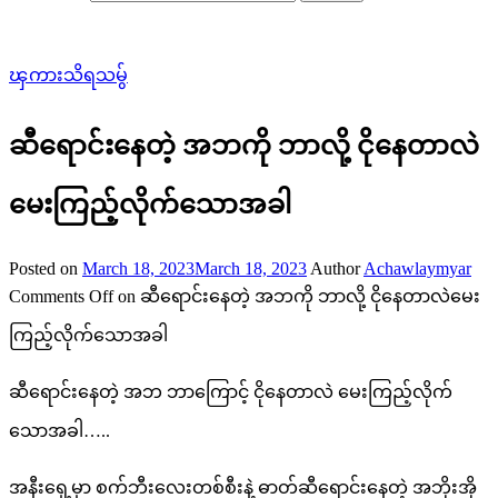
ၾကားသိရသမွ်
ဆီရောင်းနေတဲ့ အဘကို ဘာလို့ ငိုနေတာလဲ
မေးကြည့်လိုက်သောအခါ
Posted on
March 18, 2023
March 18, 2023
Author
Achawlaymyar
Comments Off
on ဆီရောင်းနေတဲ့ အဘကို ဘာလို့ ငိုနေတာလဲမေး
ကြည့်လိုက်သောအခါ
ဆီရောင်းနေတဲ့ အဘ ဘာကြောင့် ငိုနေတာလဲ မေးကြည့်လိုက်
သောအခါ…..
အနီးရှေ့မှာ စက်ဘီးလေးတစ်စီးနဲ့ ဓာတ်ဆီရောင်းနေတဲ့ အဘိုးအို