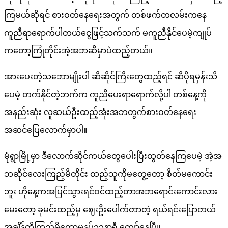
ကြမယ်ဆိုရင် စားဝတ်နေရေးအတွက် တစ်ဖက်တလမ်းကနေ
ကူညီရာရောက်ပါတယ်ငွေဖြင့်သက်သက် မကူညီနိုင်ပေမဲ့ကျုပ်
ကတော့ကြုံတိုင်းအဲ့အဘဆီမှာပဲထည့်တယ်။
အားပေးတဲ့သဘောမျိုးပါ ဆီဆိုင်ကြီးတွေထည့်ရင် ဆီပိုရမှန်းသိ
ပေမဲ့ တက်နိုင်တဲ့ဘက်က ကူညီပေးရာရောက်လို့ပါ တစ်နေ့ကို
အနည်းဆုံး လူဆယ်ဦးထည့်အုံးအဘတွက်စားဝတ်နေရေး
အဆင်ပြေလောက်မှာပါ။
မုံရွာမြို့မှာ ဒီလောက်ဆိုင်ကယ်တွေပေါးပြီးထွတ်နေကြပေမဲ့ အဲ့အ
ဘဆိုင်လေးကြည့်မိတိုင်း ထည့်သူကိုမတွေ့တော့ စိတ်မကောင်း
ဘူး ဟိုနေ့ကအပြင်သွားရင်ဝင်ထည့်တာအဘရောင်းကောင်းလား
မေးတော့ ခုမင်းထည့်မှ ဈေးဦးပေါက်တာတဲ့ ရယ်ရင်းပြောတယ်
အချိန်ကိုကြည့်မိတော့မနပ်၁၁နာရီ ကျော်နေပြီ။