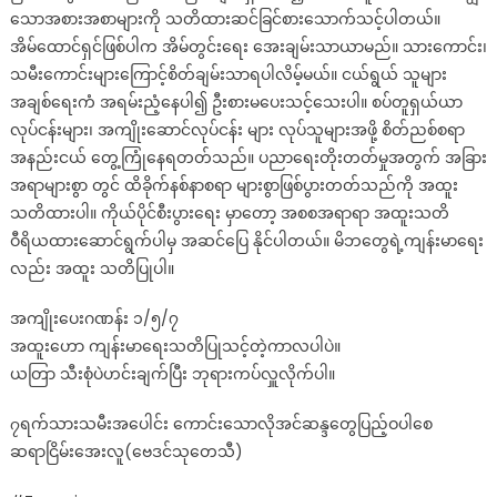
သောအစားအစာများကို သတိထားဆင်ခြင်စားသောက်သင့်ပါတယ်။
အိမ်ထောင်ရှင်ဖြစ်ပါက အိမ်တွင်းရေး အေးချမ်းသာယာမည်။ သားကောင်း၊
သမီးကောင်းများကြောင့်စိတ်ချမ်းသာရပါလိမ့်မယ်။ ငယ်ရွယ် သူများ
အချစ်ရေးကံ အရမ်းညံ့နေပါ၍ ဦးစားမပေးသင့်သေးပါ။ စပ်တူရှယ်ယာ
လုပ်ငန်းများ၊ အကျိုးဆောင်လုပ်ငန်း များ လုပ်သူများအဖို့ စိတ်ညစ်စရာ
အနည်းငယ် တွေ့ကြုံနေရတတ်သည်။ ပညာရေးတိုးတတ်မှုအတွက် အခြား
အရာများစွာ တွင် ထိခိုက်နစ်နာစရာ များစွာဖြစ်ပွားတတ်သည်ကို အထူး
သတိထားပါ။ ကိုယ်ပိုင်စီးပွားရေး မှာတော့ အစစအရာရာ အထူးသတိ
ဝီရိယထားဆောင်ရွက်ပါမှ အဆင်ပြေ နိုင်ပါတယ်။ မိဘတွေရဲ့ကျန်းမာရေး
လည်း အထူး သတိပြုပါ။
အကျိုးပေးဂဏန်း ၁/၅/၇
အထူးဟော ကျန်းမာရေးသတိပြုသင့်တဲ့ကာလပါပဲ။
ယတြာ သီးစုံပဲဟင်းချက်ပြီး ဘုရားကပ်လှူလိုက်ပါ။
၇ရက်သားသမီးအပေါင်း ကောင်းသောလိုအင်ဆန္ဒတွေပြည့်ဝပါစေ
ဆရာငြိမ်းအေးလူ(ဗေဒင်သုတေသီ)