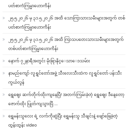
ပတ်စာကံကြမ္မာဟောကိန်း
၂၅.၅.၂၀၂၆ မှ ၃၁.၅.၂၀၂၆ အထိ သောကြာသားသမီးများအတွက် တစ်
ပတ်စာကံကြမ္မာဟောကိန်း
၂၅.၅.၂၀၂၆ မှ ၃၁.၅.၂၀၂၆ အထိ ကြာသပတေးသားသမီးများအတွက်
တစ်ပတ်စာကံကြမ္မာဟောကိန်း
နောက် ၇၂နာရီအတွင်း မိုးရြာနိုင္ေသာေဒသမ်ား
နာမည်ကျော် လူရွှင်တော်အဖွဲ့ သီးလေးသီးထဲက လူရွှင်တော် ပန်းသီး
ကွယ်လွန်
ရွှေဈေး ဆက်တိုက်ထိုးကျနေပြီ! အတက်ကြမ်းခဲ့တဲ့ ရွှေဈေး ဒီနေ့တော့
ဇောက်ထိုး ပြုတ်ကျသွားပြီ ….
ရွှေမန်းသူလေး ရဲ့ လက်ကိုဆွဲပြီး ရွှေမန်းသူ သီချင်းနဲ့ ဖျော်ဖြေခဲ့တဲ့
ထွန်းထွန်း video