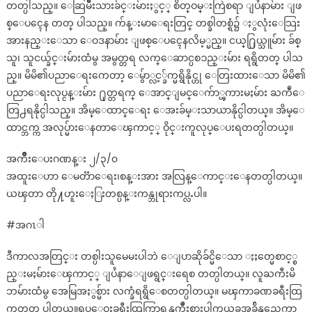
တတ္ပါသည္။ ေဆြမ်ိဳးသားခ်င္းမ်ားႏွင့္ စိတ္ဝမ္းကြဲစရာ ျပႆနာမ်ား ျဖ
စ္ေပၚေန တတ္ ပါသည္။ က်န္းမာေရးတြင္ တစ္ခါတစ္ရံ၌ ႏွလုံးေသြး
အားနည္းေသာ ေဝဒနာမ်ား ျဖစ္ေပၚေနလိမ့္မည္။ ငယ္႐ြယ္သူမ်ား ခ်စ္
သူ၊ သူငယ္ခ်င္းမ်ားထံမွ အမွတ္တရ လက္ေဆာင္ပစၥည္းမ်ား ရရွိတတ္ ပါသ
ည္။ မိမိ၏ပညာေရးကေတာ့ ေမွ်ာ္လင့္ခ်က္မရွိနိုင္ဟု ေတြးထားေသာ မိမိ၏
ပညာေရးလုပ္ငန္းမ်ား ႐ုတ္တရက္ ေအာင္ျမင္ေက်ာ္ၾကားမႈမ်ား ႀကဳံေ
တြ႕ရနိုင္ပါသည္။ အိမ္ေထာင္ေရး ေအးခ်မ္းသာယာနိုင္ပါတယ္။ အိမ္ေ
ထာင္ဘက္က အလုပ္မ်ားေနတာေၾကာင့္ ဝိုင္းကူလုပ္ေပးရတတ္ပါတယ္။
အက်ိဳးေပးဂဏန္း ၂/၃/၀
အထူးေဟာ ေမတၱာေရး၊စန္းအား အလြန္ေကာင္းေနတတ္ပါတယ္။
ယၾတာ တို႔ဟူးေႏြးတစ္ပန္းကန္ဘုရားကပ္လႉပါ။
#အဂၤါ
ဒီကာလအတြင္း တစ္ပါးသူမေမးပါဘဲ ေျပာဆိုခ်င္မိေသာ ႏႈတ္မေစာင့္စ
ည္းမႈမ်ားေၾကာင့္ ျပႆနာေျဖရွင္းရေစ တတ္ပါတယ္။ လူႀကီးမိ
ဘမ်ားထံမွ အေမြအႏွစ္မ်ား လက္ခံရရွိေစတတ္ပါတယ္။ မၾကာခဏခရီးထြ
က္ရတတ္ ပါတယ္။ရပ္ေဝးခရီးထြက္ခြာရန္ႀကိဳးစားပါကယခုအခ်ိန္သည္အေကာ