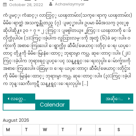
Author
Posted
Achawlaymyar
October 28, 2022
on
ကံျမင့္၊ ကံဆင့္၊ လာဘ္ပြင့္ ယၾတာမ်ား(သက္ေရာက္ ယၾတာမ်ား)
မိမိေရာက္ဆဲ အသက္မွန္ကိုတည္ (၇) ျဖင့္စားပါ။ ဥပမာ မိမိအသက္ ၃၀ႏွစ္
ဆိုပါဆို႔။ ၃၀ ÷ ၇ = ၂ ႂကြင္း ျဖစ္ပါတယ္။ ၂ႂကြင္း ယၾတာကို ေခ်
လိုက္ယုံပါပဲ။ (၁)ႂကြင္းခဲ့ပါက လူသြားလမ္းကို အုတ္ခဲ (၆)ခဲ ခင္းပါ။ ဝ
က္မ်ားကို အစာေကြၽးပါ ေရွာက္ယို၊ ဆီမီး/ဖေယာင္းတိုင္၊ ေရ၊ ယပ္ေ
တာင္ တို႔ကို မိမိေမြးနံေထာင့္ ဘုရားမွာ ကပ္လႉ ဆုေတာင္းပါ။ (၂)ႂ
ကြင္းခဲ့ပါက ဘုရားရင္ျပင္ေပၚ သန္႔ရွင္းေရးလုပ္ပါ။ ေမ်ာက္မ်ားကို
အစာေကြၽးပါ။ ပဲဆြမ္း၊ ေရ၊ ယပ္ေတာင္၊ ဆီမီး/ဖေယာင္းတိုင္မ်ား
ကို မိမိေမြးနံေထာင့္ ဘုရားမွာ ကပ္လႉ ဆု‌‌ေတာင္းပါ။ (၃)ႂကြင္းခဲ့ပါ
က ဘုန္းႀကီးကုဋီ သန္႔ရွင္းေရးလုပ္ပါ။ […]
Post
လတ္တေလာ ပ်ံ႕ႏွံ႔ေနတဲ့ ကေလးဖြတ္ထားတယ္ဆုိတဲ့ ေကာလဟာလေတြနဲ႔ ပက္သက္ၿပီး ပြင့္ပြင္းလင္းလင္း ေျဖရွင္းလိုက္တဲ့ မယ္လိုဒီ
အဆိုေတာ္ေရဗကၠာ၀င္းရဲ့ ခင္ပြန္းေဟာင္းျဖစ္သူနဲ႔အိပ္ရာေပၚမွကိစၥေတြ ေပၚထြက္လာတဲ့ မယ္လိုဒီ…/
Calendar
navigation
August 2026
M
T
W
T
F
S
S