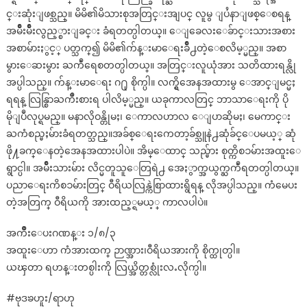
င္းဆုံးျဖစ္သည္။ မိမိ၏မိသားစုအတြင္းအျပင္ လူမွ ျပႆနာျဖစ္ေစရန္
အမ်ိဳးမ်ိဳးလွည့္စားျခင္း ခံရတတ္ပါတယ္။ ေျခေလးေခ်ာင္းသားအစား
အစာမ်ားႏွင့္ ပတ္သက္၍ မိမိ၏က်န္းမာေရးခ်ိဳ႕တဲ့ေစလိမ့္မည္။ အစာ
မွားေဆးမွား ႀကဳံရေစတတ္ပါတယ္။ အတြင္းလူယုံအား သတိထားရန္လို
အပ္ပါသည္။ က်န္းမာေရး ဂ႐ု စိုက္ပါ။ လက္ရွိအေနအထားမွ ေအာင္ျမင္မႈ
ရရန္ လြန္စြာႀကိဳးစားရ ပါလိမ့္မည္။ ယခုကာလတြင္ ဘာသာေရးကို ပို
မိုျပဳလုပ္ရမည္။ မနာလိုဝန္တိုမႈ၊ ေကာလဟာလ ေျပာဆိုမႈ၊ မေကာင္း
ႀကံစည္မႈမ်ားခံရတတ္သည္။အခ်စ္ေရးကေတာ့ခ်စ္သူနဲ႕ဆုံခ်င္ေပမယ့္ ဆုံ
ဖို႔ခက္ေနတဲ့အေနအထားပါပဲ။ အိမ္ေထာင္ သည္မ်ား စုတ္ကိစၥမ်ားအထူးေ
ရွာင္ပါ။ အမ်ိဳးသားမ်ား လိင္မတူသူေတြရဲ႕ အေႏွာက္အယွက္ႀကဳံရတတ္ပါတယ္။
ပညာေရးကိစၥမ်ားတြင္ ဝီရိယလြန္ကဲစြာထားရွိရန္ လိုအပ္ပါသည္။ ကံမေပး
တဲ့အတြက္ ဝီရိယကို အားထည့္ရမယ့္ ကာလပါပဲ။
အက်ိဳးေပးဂဏန္း ၁/၈/၃
အထူးေဟာ ကံအားထက္ ဉာဏ္အား၊ဝီရိယအားကို စိုက္ထုတ္ပါ။
ယၾတာ ရဟန္းတစ္ပါးကို လြယ္အိတ္တစ္လုံးလႉလိုက္ပါ။
#ဗုဒၶဟူး/ရာဟု