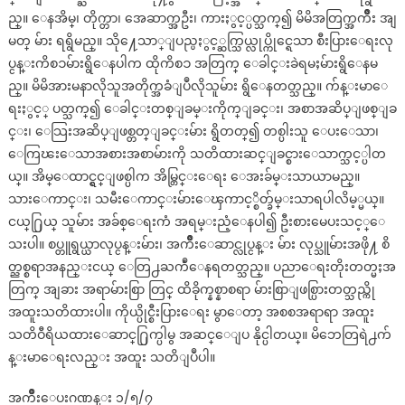
ည္။ ေနအိမ္၊ တိုက္တာ၊ အေဆာက္အဦး၊ ကားႏွင့္ပတ္သက္၍ မိမိအတြက္အက်ိဳး အျ
မတ္ မ်ား ရရွိမည္။ သို႔ေသာ္ျပည္ပႏွင့္ဆက္သြယ္လုပ္ကိုင္ရေသာ စီးပြားေရးလု
ပ္ငန္းကိစၥမ်ားရွိေနပါက ထိုကိစၥ အတြက္ ေခါင္းခဲရမႈမ်ားရွိေနမ
ည္။ မိမိအားမနာလိုသူအတိုက္အခံျပဳလိုသူမ်ား ရွိေနတတ္သည္။ က်န္းမာေ
ရးႏွင့္ ပတ္သက္၍ ေခါင္းတစ္ျခမ္းကိုက္ျခင္း၊ အစာအဆိပ္ျဖစ္ျခ
င္း၊ ေသြးအဆိပ္ျဖစ္တတ္ျခင္းမ်ား ရွိတတ္၍ တစ္ပါးသူ ေပးေသာ၊
ေကြၽးေသာအစားအစာမ်ားကို သတိထားဆင္ျခင္စားေသာက္သင့္ပါတ
ယ္။ အိမ္ေထာင္ရွင္ျဖစ္ပါက အိမ္တြင္းေရး ေအးခ်မ္းသာယာမည္။
သားေကာင္း၊ သမီးေကာင္းမ်ားေၾကာင့္စိတ္ခ်မ္းသာရပါလိမ့္မယ္။
ငယ္႐ြယ္ သူမ်ား အခ်စ္ေရးကံ အရမ္းညံ့ေနပါ၍ ဦးစားမေပးသင့္ေ
သးပါ။ စပ္တူရွယ္ယာလုပ္ငန္းမ်ား၊ အက်ိဳးေဆာင္လုပ္ငန္း မ်ား လုပ္သူမ်ားအဖို႔ စိ
တ္ညစ္စရာအနည္းငယ္ ေတြ႕ႀကဳံေနရတတ္သည္။ ပညာေရးတိုးတတ္မႈအ
တြက္ အျခား အရာမ်ားစြာ တြင္ ထိခိုက္နစ္နာစရာ မ်ားစြာျဖစ္ပြားတတ္သည္ကို
အထူးသတိထားပါ။ ကိုယ္ပိုင္စီးပြားေရး မွာေတာ့ အစစအရာရာ အထူး
သတိဝီရိယထားေဆာင္႐ြက္ပါမွ အဆင္ေျပ နိုင္ပါတယ္။ မိဘေတြရဲ႕က်
န္းမာေရးလည္း အထူး သတိျပဳပါ။
အက်ိဳးေပးဂဏန္း ၁/၅/၇