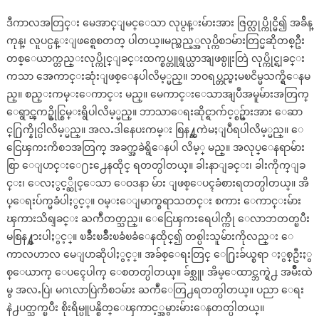
ဒီကာလအတြင္း မေအာင္ျမင္ေသာ လုပ္ငန္းမ်ားအား ဇြတ္လုပ္ကိုင္မိ၍ အခ်ိန္
ကုန္၊ လူပင္ပန္းျဖစ္ရေစတတ္ ပါတယ္။မည္သည့္အလုပ္ကိစၥမ်ားတြင္မဆိုတစ္ဦး
တစ္ေယာက္တည္းလုပ္ကိုင္ျခင္းထက္စပ္တူရွယ္ယာအျဖစ္ပူးတြဲ လုပ္ကိုင္ရျခင္း
ကသာ အေကာင္းဆုံးျဖစ္ေနပါလိမ့္မည္။ ဘဝရပ္တည္မႈမၿငိမ္မသက္ရွိေနမ
ည္။ စည္းကမ္းေကာင္း မည္။ မေကာင္းေသာအျပဳအမူမ်ားအတြက္
ေရွာင္ၾကဥ္နိုင္စြမ္းရွိပါလိမ့္မည္။ ဘာသာေရးဆိုင္ရာက်င့္စဥ္မ်ားအား ေဆာ
င္႐ြက္နိုင္ပါလိမ့္မည္။ အလႉဒါနေပးကမ္း စြန႔္ႀကဲမႈျပဳရပါလိမ့္မည္။ ေ
ငြေၾကးကိစၥအတြက္ အခက္အခဲရွိေနပါ လိမ့္ မည္။ အလုပ္ေနရာမ်ား
စြာ ေျပာင္းေ႐ႊ႕ေနထိုင္ ရတတ္ပါတယ္။ ခါးနာျခင္း၊ ခါးကိုက္ျခ
င္း၊ ေလႏွင့္ဆိုင္ေသာ ေဝဒနာ မ်ား ျဖစ္ေပၚခံစားရတတ္ပါတယ္။ အိ
ပ္ေရးပ်က္မခံပါႏွင့္။ ဝမ္းေျမာက္စရာသတင္း စကား ေကာင္းမ်ား
ၾကားသိရျခင္း ႀကဳံတတ္သည္။ ေငြေၾကးရေပါက္ကို ေလာဘတတ္ၿပီး
မစြန႔္စားပါႏွင့္။ ၿခိဳးၿခိဳးၿခံၿခံေနထိုင္၍ တစ္ပါးသူမ်ားကိုလည္း ေ
ကာလဟာလ မေျပာဆိုပါႏွင့္။ အခ်စ္ေရးတြင္ ေ႐ြးခ်ယ္စရာ ႏွစ္ဦးႏွ
စ္ေယာက္ ေပၚေပါက္ ေစတတ္ပါတယ္။ ခ်စ္သူ၊ အိမ္ေထာင္ဘက္ရဲ႕ အမ်ိဳးထဲ
မွ အလႉပြဲ၊ မဂၤလာပြဲကိစၥမ်ား ႀကဳံေတြ႕ရတတ္ပါတယ္။ ပညာ ေရး
နဲ႕ပတ္သက္ၿပီး စိုးရိမ္ပူပန္စိတ္ေၾကာင့္အမွားမ်ားေနတတ္ပါတယ္။