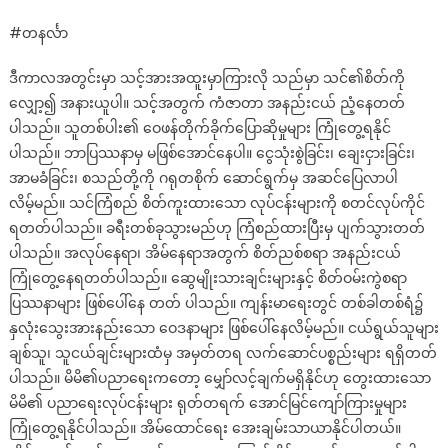
#တနင်္လာ
ဒီကာလအတွင်းမှာ သင့်အားအထူးမှာကြားလို သည်မှာ သင်၏စိတ်ကို
လျှော့၍ အနားယူပါ။ သင့်အတွက် ကံဇာတာ အနည်းငယ် ညံ့နေတတ်
ပါသည်။ သူတစ်ပါး၏ ဝေဖန်တိုက်ခိုက်ပြောဆိုမှုများ ကြုံတွေ့ရနိုင်
ပါသည်။ ဘာပြဿနာမှ မဖြစ်အောင်နေပါ။ ငွေသုံးစွဲခြင်း၊ ချေးငှားခြင်း၊
အာမခံခြင်း၊ စသည်တို့ကို ဂရုတစိုက် ဆောင်ရွက်မှ အဆင်ပြေလာပါ
လိမ့်မည်။ သင်ကြံစည် စိတ်ကူးထားသော လုပ်ငန်းများကို စတင်လုပ်ကိုင်
ရတတ်ပါသည်။ ခရီးတစ်ခုသွားမည်ဟု ကြံစည်ထားပြီးမှ ပျက်သွားတတ်
ပါသည်။ အလုပ်နေရာ၊ အိမ်နေရာအတွက် စိတ်ညစ်စရာ အနည်းငယ်
ကြုံတွေ့နေရတတ်ပါသည်။ ဆွေမျိုးသားချင်းများနှင့် စိတ်ဝမ်းကွဲစရာ
ပြဿနာများ ဖြစ်ပေါ်နေ တတ် ပါသည်။ ကျန်းမာရေးတွင် တစ်ခါတစ်ရံ၌
နှလုံးသွေးအားနည်းသော ဝေဒနာများ ဖြစ်ပေါ်နေလိမ့်မည်။ ငယ်ရွယ်သူများ
ချစ်သူ၊ သူငယ်ချင်းများထံမှ အမှတ်တရ လက်ဆောင်ပစ္စည်းများ ရရှိတတ်
ပါသည်။ မိမိ၏ပညာရေးကတော့ မျှော်လင့်ချက်မရှိနိုင်ဟု တွေးထားသော
မိမိ၏ ပညာရေးလုပ်ငန်းများ ရုတ်တရက် အောင်မြင်ကျော်ကြားမှုများ
ကြုံတွေ့ရနိုင်ပါသည်။ အိမ်ထောင်ရေး အေးချမ်းသာယာနိုင်ပါတယ်။