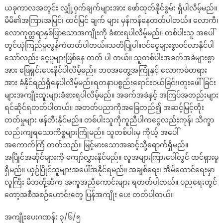
ယခုကာလအတွင်း လျှို့ဝှက်ချက်များအား ဖော်ထုတ်နိုင်စွမ်း ရှိပါလိမ့်မည်။
မိမိ၏အကြားအမြင်၊ ထင်မြင် ချက် များ မှန်ကန်နေတတ်ပါတယ်။ လောကီ၊
လောကုတ္တရာနှစ်ဖြာသောအကျိုးကို ခံစားရပါလိမ့်မည်။ တစ်ပါးသူ အပေါ်
တွင်ယုံကြည်မှုလွန်ကဲတတ်ပါတယ်။သတိပြုပါ။ဝင်ငွေများစွာဝင်လာနိုင်ပါ
သော်လည်း ငွေပူများဖြစ်နေ တတ် ပါ တယ်။ သူတစ်ပါးအခက်အခဲများစွာ
အား ဖြေရှင်းပေးနိုင်ပါလိမ့်မည်။ ဘဝအတွေ့အကြုံနှင့် လောကဓံတရား
အား ခံနိုင်ရည်ရှိနေပါလိမ့်မည်။ရတနာပစ္စည်းရောင်းဝယ်ခြင်း၊တူးဖေါ်ခြင်း
များအကျိုးထူးများခံစားရပါလိမ့်မည်။ အခက်အခဲနှင့် အကြပ်အတည်းများ
ရင်ဆိုင်ရတတ်ပါတယ်။ အတတ်ပညာကိုအခြေတည်၍ အဆင့်မြင့်တိုး
တတ်မှုများ ဖန်တီးနိုင်မည်။ တစ်ပါးသူကိုကူညီပါကငွေလည်းကုန်၊ သိက္ခာ
လည်းကျရသောကိစ္စများကြုံမည်။ သူတစ်ပါးမှ ကိုယ့် အပေါ်
အကောက်ကြံ တတ်သည်။ မြင့်မားသောအဆင့်သို့ရောက်ရှိမည်။
အပြိုင်အဆိုင်များကို ကျော်လွှားနိုင်မည်။ လူအများကြားပေါ်လွင် ထင်ရှားမှု
ရှိမည်။ ယှဉ်ပြိုင်သူများအပေါ်အနိုင်ရမည်။ အချစ်ရေး၊ အိမ်ထောင်ရေးမှာ
လူကြီး မိဘတို့ဆီက အကူအညီကောင်းများ ရတတ်ပါတယ်။ ပညရေးတွင်
တော့အစီအစဉ်ဟောင်းတွေ ပြန်အကျိုး ပေး တတ်ပါတယ်။
အကျိုးပေးဂဏန်း ၃/၆/၅