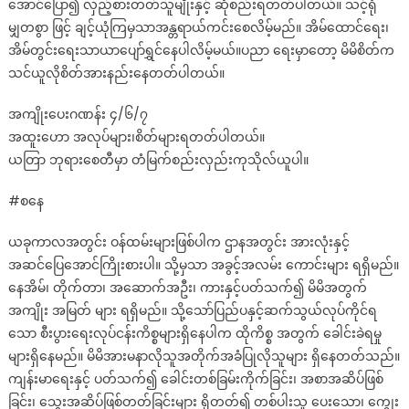
အောင်ပြော၍ လှည့်စားတတ်သူမျိုးနှင့် ဆုံစည်းရတတ်ပါတယ်။ သင့်ရုံ
မျှတစွာ ဖြင့် ချင့်ယုံကြမှသာအန္တရာယ်ကင်းစေလိမ့်မည်။ အိမ်ထောင်ရေး၊
အိမ်တွင်းရေးသာယာပျော်ရွှင်နေပါလိမ့်မယ်။ပညာ ရေးမှာတော့ မိမိစိတ်က
သင်ယူလိုစိတ်အားနည်းနေတတ်ပါတယ်။
အကျိုးပေးဂဏန်း ၄/၆/၇
အထူးဟော အလုပ်များ၊စိတ်များရတတ်ပါတယ်။
ယတြာ ဘုရားစေတီမှာ တံမြက်စည်းလှည်းကုသိုလ်ယူပါ။
#စနေ
ယခုကာလအတွင်း ဝန်ထမ်းများဖြစ်ပါက ဌာနအတွင်း အားလုံးနှင့်
အဆင်ပြေအောင်ကြိုးစားပါ။ သို့မှသာ အခွင့်အလမ်း ကောင်းများ ရရှိမည်။
နေအိမ်၊ တိုက်တာ၊ အဆောက်အဦး၊ ကားနှင့်ပတ်သက်၍ မိမိအတွက်
အကျိုး အမြတ် များ ရရှိမည်။ သို့သော်ပြည်ပနှင့်ဆက်သွယ်လုပ်ကိုင်ရ
သော စီးပွားရေးလုပ်ငန်းကိစ္စများရှိနေပါက ထိုကိစ္စ အတွက် ခေါင်းခဲရမှု
များရှိနေမည်။ မိမိအားမနာလိုသူအတိုက်အခံပြုလိုသူများ ရှိနေတတ်သည်။
ကျန်းမာရေးနှင့် ပတ်သက်၍ ခေါင်းတစ်ခြမ်းကိုက်ခြင်း၊ အစာအဆိပ်ဖြစ်
ခြင်း၊ သွေးအဆိပ်ဖြစ်တတ်ခြင်းများ ရှိတတ်၍ တစ်ပါးသူ ပေးသော၊ ကျွေး