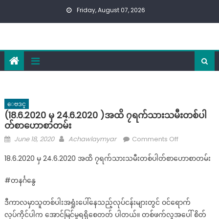
Skip
Friday, August 07, 2026
to
content
ေဗဒင္
(18.6.2020 မှ 24.6.2020 )အထိ ၇ရက်သားသမီးတစ်ပါ
တ်စာဟောစာတမ်း
Posted
Author
on
June 18, 2020
Achawlaymyar
Comments Off
on
(18.6.2020
18.6.2020 မှ 24.6.2020 အထိ ၇ရက်သားသမီးတစ်ပါတ်စာဟောစာတမ်း
မှ
24.6.2020
#တနင်္ဂနွေ
)အထိ
၇ရက်သား
ဒီကာလမှာသူတစ်ပါးအရှုံးပေါ်နေသည့်လုပ်ငန်းများတွင် ဝင်ရောက်
သမီး
လုပ်ကိုင်ပါက အောင်မြင်မှုရရှိစေတတ် ပါတယ်။ တစ်ဖက်လူအပေါ် စိတ်
တစ်