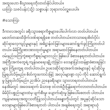
အထူးဟော စီးပွားရေးတိုးတတ်နိုင်ပါတယ်။
ယတြာ သဇင်ပန်း(သို့) သစ္စာပန်း ဘုရားကပ်လှူပေးပါ။
#သောကြာ
ဒီကာလအတွင်း ခရီးသွားစရာကိစ္စများပေါ်ပေါက်လာ တတ်ပါတယ်။
မတော်တဆထိခိုက်ဒဏ်ရာရရှိစေ တတ်ပါတယ်။ဘာသာရေးစိတ်ပိုင်း
ဆိုင်ရာလေ့ကျင့်မှုများနှင့် အဓိဋ္ဌာန်ဝင်ခြင်းများဆောင်ရွက်ခွင့်ကြုံတတ်ပါ
တယ်။ မိမိကြိုးစားအားထုတ်မှုများ အရာမထင်ဖြစ်နေတတ်ပါတယ်။
ဝမ်းနည်းကြေကွဲစရာကိစ္စရပ်များလည်း ဖြစ်ပေါ် ခံစားနေရတတ်ပါတယ်။
အကြီးအကဲတွေရဲ့ကျန်းမာရေးချို့တဲ့ခြင်း၊ ဝေဒနာပြင်းထန်စွာခံစားရခြင်း
များ ကြုံတွေ့ရ တတ်ပါတယ်။ ဥပဒေဆိုင်ရာအခက်အခဲများနှင့် ရင်ဆိုင်မှု
ပြုရပါလိမ့်မည်။ စိတ်ကူးကောင်းဖြင့် အလုပ်များစွာ လုပ် ကိုင် ဆောင်ရွက်
မှု ပြုရပါလိမ့်မည်။ ညအိပ်၊ ညနေခရီးများ သွားလာရတတ်ပါတယ်။
နေအိမ်တွင် အဝေးရောက် မိသားစု ဝင်တစ်ဦးပြန်ရောက်လာတတ်ပါတယ်။
မိမိပိုင်ပစ္စည်းများထဲမှ ပျက်စီးမှု၊ ပျောက်ဆုံးမှု ဖြစ်ပေါ်စေတတ် ပါတယ်။
ကျန်းမာရေးအထူးသတိပြုသင့်ပါတယ်။ခန္ဓာကိုယ်တွင် အပူနှင့်ဆိုင်သော
ဝေဒနာများဖြစ်ပေါ်ခံစားရတတ် ပါတယ်။ အချစ်ရေးတွင် အရာရာယုံ