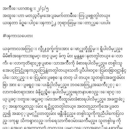
အက်ိဳးေပးဂဏန္း ၂/၄/၅
အထူးေဟာ မတည္ၿငိမ္၊အေျခမက်တာမ်ိဳးေတြျဖစ္တတ္ပါတယ္။
ယၾတာ ခ်ဥ္ေပါင္ေၾကာ္နဲ႕ ဘုရားဆြမ္းေတာ္ကပ္ေပးပါ။
#ၾကာသပေတး
ယခုကာလအတြင္း လွ်ို႔ဝွက္ခ်က္မ်ားအား ေဖာ္ထုတ္နိုင္စြမ္း ရွိပါလိမ့္မည္။
မိမိ၏အၾကားအျမင္၊ ထင္ျမင္ ခ်က္ မ်ား မွန္ကန္ေနတတ္ပါတယ္။ ေလာ
ကီ၊ ေလာကုတၱရာႏွစ္ျဖာေသာအက်ိဳးကို ခံစားရပါလိမ့္မည္။ တစ္ပါးသူ
အေပၚတြင္ယုံၾကည္မႈလြန္ကဲတတ္ပါတယ္။သတိျပဳပါ။ဝင္ေငြမ်ားစြာဝင္လာနိုင္
ပါေသာ္လည္း ေငြပူမ်ားျဖစ္ေန တတ္ ပါ တယ္။ သူတစ္ပါးအခက္အခဲမ်ား
စြာ အား ေျဖရွင္းေပးနိုင္ပါလိမ့္မည္။ ဘဝအေတြ႕အႀကဳံႏွင့္ ေ
လာကဓံတရားအား ခံနိုင္ရည္ရွိေနပါလိမ့္မည္။ရတနာပစၥည္းေရာင္းဝ
ယ္ျခင္း၊တူးေဖၚျခင္းမ်ားအက်ိဳးထူးမ်ားခံစားရပါလိမ့္မည္။ အခက္အခဲႏွ
င့္ အၾကပ္အတည္းမ်ား ရင္ဆိုင္ရတတ္ပါတယ္။ အတတ္ပညာကိုအေျခတ
ည္၍ အဆင့္ျမင့္တိုးတတ္မႈမ်ား ဖန္တီးနိုင္မည္။ တစ္ပါးသူကိုကူညီပါကေငြလ
ည္းကုန္၊ သိကၡာလည္းက်ရေသာကိစၥမ်ားႀကဳံမည္။ သူတစ္ပါးမွ ကို
ယ့္ အေပၚ အေကာက္ႀကံ တတ္သည္။ ျမင့္မားေသာအဆင့္သို႔ေရာက္ရွိမ