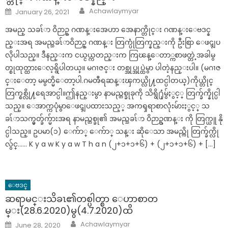
Author
Posted
Achawlaymyar
January 26, 2021
on
အမည္ သခၤ်ာ ဝိဉာဥ္ ဂဏန္းအေဟာ အေနာက္တိုင္း ဂဏန္းေဗဒင္န
ည္းအရ အမည္သခၤ်ာဝိဉာဥ္ ဂဏန္း တြက္ပုံတြက္နည္းကို ဦးစြာ ေဖၚျပ
လိုပါသည္။ ဒီနည္းက ငယ္ငယ္ကတည္းက ကြၽန္ေတာ္ကစာဖတ္တဲ့အခါမွ
တ္စုထုတ္ထားေလ့ရွိပါတယ္။ မဂၢဇင္း တစ္အုပ္အုပ္ထဲမွာ ပါတဲ့နည္းပါ။ (မဂၢဇ
င္းေတာ့ မမွတ္မိေတာ့ပါ.ဂမၻီရဆန္းၾကယ္လို႔ထင္ပါတယ္)ကိုယ္တိုင္
တြက္စစ္လို႔ရေအာင္ပါ။ဤနည္းမွာ နာမည္တစ္ခုခုကို သိရွိ႐ုံမွ်ႏွင့္ တြက္ခ်က္နိုင္ပါ
သည္။ ေအာက္ကပုံမွာေဖၚျပထားသည့္ အကၡရာစာလုံးမ်ားႏွင့္ သ
ခၤ်ာသက္မွတ္ခ်က္မ်ားအရ နာမည္တစ္ခု၏ အမည္သခၤ်ာ ဝိဉာဥ္ဂဏန္း ကို တြက္ယူ နို
င္ပါသည္။ ဥပမာ(၁) ေက်ာ္ ေက်ာ္ သန္း ဆိုေသာ အမည္ကို တြက္ခ်က္လို
လွ်င္…… K y a w K y a w T h a n (၂+၁+၁+၆) + (၂+၁+၁+၆) + […]
ေဗဒင္
ဆရာမင္းသိခၤ၏တစ္ပါတ္စာ ေဟာစာတ
မ္း(28.6.2020)မွ(4.7.2020)ထိ
Author
Posted
Achawlaymyar
June 28, 2020