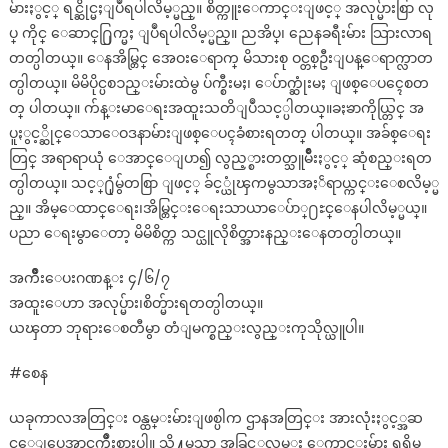
မ်ားႏွင့္ ရင္ဆိုင္မႈျပဳရပါလိမ့္မည္။ စိတ္ကူးေကာင္းျဖင့္ အလုပ္မ်ားစြာ လု
ပ္ ကိုင္ ေဆာင္႐ြက္မႈ ျပဳရပါလိမ့္မည္။ ညအိပ္၊ ညေနခရီးမ်ား သြားလာရ
တတ္ပါတယ္။ ေနအိမ္တြင္ အေဝးေရာက္ မိသားစု ဝင္တစ္ဦးျပန္ေရာက္လာတ
တ္ပါတယ္။ မိမိပိုင္ပစၥည္းမ်ားထဲမွ ပ်က္စီးမႈ၊ ေပ်ာက္ဆုံးမႈ ျဖစ္ေပၚေစတ
တ္ ပါတယ္။ က်န္းမာေရးအထူးသတိျပဳသင့္ပါတယ္။ခႏၶာကိုယ္တြင္ အ
ပူႏွင့္ဆိုင္ေသာေဝဒနာမ်ားျဖစ္ေပၚခံစားရတတ္ ပါတယ္။ အခ်စ္ေရး
တြင္ အရာရာယုံ ေအာင္ေျပာ၍ လွည့္စားတတ္သူမ်ိဳးႏွင့္ ဆုံစည္းရတ
တ္ပါတယ္။ သင့္႐ုံမွ်တစြာ ျဖင့္ ခ်င့္ယုံၾကမွသာအႏၲရာယ္ကင္းေစလိမ့္မ
ည္။ အိမ္ေထာင္ေရး၊အိမ္တြင္းေရးသာယာေပ်ာ္႐ႊင္ေနပါလိမ့္မယ္။
ပညာ ေရးမွာေတာ့ မိမိစိတ္က သင္ယူလိုစိတ္အားနည္းေနတတ္ပါတယ္။
အက်ိဳးေပးဂဏန္း ၄/၆/၇
အထူးေဟာ အလုပ္မ်ား၊စိတ္မ်ားရတတ္ပါတယ္။
ယၾတာ ဘုရားေစတီမွာ တံျမက္စည္းလွည္းကုသိုလ္ယူပါ။
#စေန
ယခုကာလအတြင္း ဝန္ထမ္းမ်ားျဖစ္ပါက ဌာနအတြင္း အားလုံးႏွင့္အဆ
င္ေျပေအာင္ႀကိဳးစားပါ။ သို႔မွသာ အခြင့္အလမ္း ေကာင္းမ်ား ရရွိမ