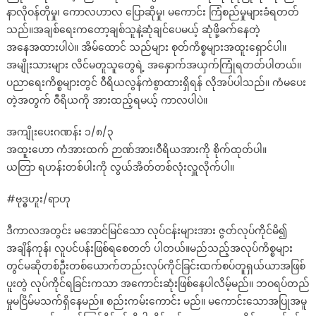
နာလိုဝန်တိုမှု၊ ကောလဟာလ ပြောဆိုမှု၊ မကောင်း ကြံစည်မှုများခံရတတ်
သည်။အချစ်ရေးကတော့ချစ်သူနဲ့ဆုံချင်ပေမယ့် ဆုံဖို့ခက်နေတဲ့
အနေအထားပါပဲ။ အိမ်ထောင် သည်များ စုတ်ကိစ္စများအထူးရှောင်ပါ။
အမျိုးသားများ လိင်မတူသူတွေရဲ့ အနှောက်အယှက်ကြုံရတတ်ပါတယ်။
ပညာရေးကိစ္စများတွင် ဝီရိယလွန်ကဲစွာထားရှိရန် လိုအပ်ပါသည်။ ကံမပေး
တဲ့အတွက် ဝီရိယကို အားထည့်ရမယ့် ကာလပါပဲ။
အကျိုးပေးဂဏန်း ၁/၈/၃
အထူးဟော ကံအားထက် ဉာဏ်အား၊ဝီရိယအားကို စိုက်ထုတ်ပါ။
ယတြာ ရဟန်းတစ်ပါးကို လွယ်အိတ်တစ်လုံးလှူလိုက်ပါ။
#ဗုဒ္ဓဟူး/ရာဟု
ဒီကာလအတွင်း မအောင်မြင်သော လုပ်ငန်းများအား ဇွတ်လုပ်ကိုင်မိ၍
အချိန်ကုန်၊ လူပင်ပန်းဖြစ်ရစေတတ် ပါတယ်။မည်သည့်အလုပ်ကိစ္စများ
တွင်မဆိုတစ်ဦးတစ်ယောက်တည်းလုပ်ကိုင်ခြင်းထက်စပ်တူရှယ်ယာအဖြစ်
ပူးတွဲ လုပ်ကိုင်ရခြင်းကသာ အကောင်းဆုံးဖြစ်နေပါလိမ့်မည်။ ဘဝရပ်တည်
မှုမငြိမ်မသက်ရှိနေမည်။ စည်းကမ်းကောင်း မည်။ မကောင်းသောအပြုအမူ