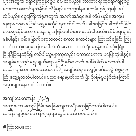
များအတွက် ရှောင်ကြဉ်နိုင်စွမ်းရှိပါလိမ့်မည်။ ဘာသာရေးဆိုင်ရာကျင့်စဉ်
များအား ဆောင်ရွက်နိုင်ပါလိမ့်မည်။ အလှူဒါနပေးကမ်း စွန့်ကြဲမှုပြုရပါ
လိမ့်မည်။ ငွေကြေးကိစ္စအတွက် အခက်အခဲရှိနေပါ လိမ့် မည်။ အလုပ်
နေရာများစွာ ပြောင်းရွှေ့နေထိုင် ရတတ်ပါတယ်။ ခါးနာခြင်း၊ ခါးကိုက်ခြင်း၊
လေနှင့်ဆိုင်သော ဝေဒနာ များ ဖြစ်ပေါ်ခံစားရတတ်ပါတယ်။ အိပ်ရေးပျက်
မခံပါနှင့်။ ဝမ်းမြောက်စရာသတင်း စကား ကောင်းများ ကြားသိရခြင်း ကြုံ
တတ်သည်။ ငွေကြေးရပေါက်ကို လောဘတတ်ပြီး မစွန့်စားပါနှင့်။ ခြိုး
ခြိုးခြံခြံနေထိုင်၍ တစ်ပါးသူများကိုလည်း ကောလဟာလ မပြောဆိုပါနှင့်။
အချစ်ရေးတွင် ရွေးချယ်စရာ နှစ်ဦးနှစ်ယောက် ပေါ်ပေါက် စေတတ်ပါ
တယ်။ ချစ်သူ၊ အိမ်ထောင်ဘက်ရဲ့ အမျိုးထဲမှ အလှူပွဲ၊ မင်္ဂလာပွဲကိစ္စများ
ကြုံတွေ့ရတတ်ပါတယ်။ ပညာ ရေးနဲ့ပတ်သက်ပြီး စိုးရိမ်ပူပန်စိတ်ကြောင့်
အမှားများနေတတ်ပါတယ်။
အကျိုးပေးဂဏန်း ၂/၄/၅
အထူးဟော မတည်ငြိမ်၊အခြေမကျတာမျိုးတွေဖြစ်တတ်ပါတယ်။
ယတြာ ချဉ်ပေါင်ကြော်နဲ့ ဘုရားဆွမ်းတော်ကပ်ပေးပါ။
#ကြာသပတေး