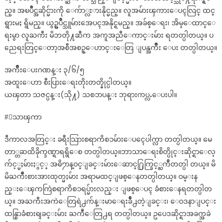
ည္။ အၿပိဳင္အဆိုင္မ်ားကို ေက်ာ္လႊားနိုင္မည္။ လူအမ်ားၾကားေပၚလြင္ ထင္
ရွားမႈ ရွိမည္။ ယွဥ္ၿပိဳင္သူမ်ားအေပၚအနိုင္ရမည္။ အခ်စ္ေရး၊ အိမ္ေထာင္ေ
ရးမွာ လူႀကီး မိဘတို႔ဆီက အကူအညီေကာင္းမ်ား ရတတ္ပါတယ္။ ပ
ညေရးတြင္ေတာ့အစီအစဥ္ေဟာင္းေတြ ျပန္အက်ိဳး ေပး တတ္ပါတယ္။
အက်ိဳးေပးဂဏန္း ၃/၆/၅
အထူးေဟာ စီးပြားေရးတိုးတတ္နိုင္ပါတယ္။
ယၾတာ သဇင္ပန္း(သို႔) သစၥာပန္း ဘုရားကပ္လႉေပးပါ။
#ေသာၾကာ
ဒီကာလအတြင္း ခရီးသြားစရာကိစၥမ်ားေပၚေပါက္လာ တတ္ပါတယ္။ မေ
တာ္တဆထိခိုက္ဒဏ္ရာရရွိေစ တတ္ပါတယ္။ဘာသာေရးစိတ္ပိုင္းဆိုင္ရာေလ့
က်င့္မႈမ်ားႏွင့္ အဓိ႒ာန္ဝင္ျခင္းမ်ားေဆာင္႐ြက္ခြင့္ႀကဳံတတ္ပါ တယ္။ မိ
မိႀကိဳးစားအားထုတ္မႈမ်ား အရာမထင္ျဖစ္ေနတတ္ပါတယ္။ ဝမ္းန
ည္းေၾကကြဲစရာကိစၥရပ္မ်ားလည္း ျဖစ္ေပၚ ခံစားေနရတတ္ပါတ
ယ္။ အႀကီးအကဲေတြရဲ႕က်န္းမာေရးခ်ိဳ႕တဲ့ျခင္း၊ ေဝဒနာျပင္း
ထန္စြာခံစားရျခင္းမ်ား ႀကဳံေတြ႕ရ တတ္ပါတယ္။ ဥပေဒဆိုင္ရာအခက္အခဲ