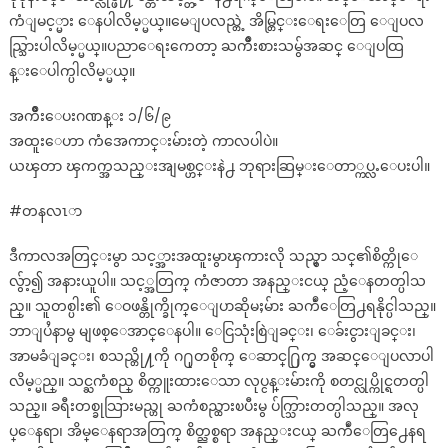
ကံျမင့္မား ေနပါလိမ့္မယ္။မေျပလည္တဲ့ အိမ္တြင္းေရးေတြ ေျပလ
ည္သြားပါလိမ့္မယ္။ပညာေရးကေတာ့ ႀကိဳးစားသမွ်အဆင္ ေျပထြ
န္းေပါက္ပါလိမ့္မယ္။
အက်ိဳးေပးဂဏန္း ၁/၆/၉
အထူးေဟာ ကံအေကာင္းမ်ားတဲ့ ကာလပါပဲ။
ယၾတာ ၾကက္အသည္းအျမစ္ဟင္းနဲ႕ ဘုရားဆြမ္းေတာ္ကပ္လႉေပးပါ။
#တနလၤာ
ဒီကာလအတြင္းမွာ သင့္အားအထူးမွာၾကားလို သည္မွာ သင္၏စိတ္ကိုေ
လွ်ာ့၍ အနားယူပါ။ သင့္အတြက္ ကံဇာတာ အနည္းငယ္ ညံ့ေနတတ္ပါသ
ည္။ သူတစ္ပါး၏ ေဝဖန္တိုက္ခိုက္ေျပာဆိုမႈမ်ား ႀကဳံေတြ႕ရနိုင္ပါသည္။
ဘာျပႆနာမွ မျဖစ္ေအာင္ေနပါ။ ေငြသုံးစြဲျခင္း၊ ေခ်းငွားျခင္း၊
အာမခံျခင္း၊ စသည္တို႔ကို ဂ႐ုတစိုက္ ေဆာင္႐ြက္မွ အဆင္ေျပလာပါ
လိမ့္မည္။ သင္ႀကံစည္ စိတ္ကူးထားေသာ လုပ္ငန္းမ်ားကို စတင္လုပ္ကိုင္ရတတ္ပါ
သည္။ ခရီးတစ္ခုသြားမည္ဟု ႀကံစည္ထားၿပီးမွ ပ်က္သြားတတ္ပါသည္။ အလု
ပ္ေနရာ၊ အိမ္ေနရာအတြက္ စိတ္ညစ္စရာ အနည္းငယ္ ႀကဳံေတြ႕ေနရ