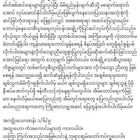
ဓါတ်စစ်ဆင်ရေးများပြုလုပ်ပြီး မိမိရည်မှန်းချက်ဆီသို့ မရောက်ရောက်
ပါ
အောင် လုပ်ဆောင်နိုင်ပါလိမ့်မည်။ဖြစ်ပျက်နေသောပြဿနာအလုံးစုံကို
တ်
စာ
ဆင်ခြင်တုံတရားနှင့် ဖြေရှင်းလျှင် အစစအရာရာ အဆင်ပြေသွားမည်။
ဟောစာတမ်း
ဘောင်မဲ့နေသောစီးပွားရေးလုပ်ငန်းအချို့ကိုပြင်ဆင်လုပ်ကိုင်သင့်ပါသည်။
ကိုယ့်ထူး၊ ကိုယ်ချွန် စိတ်ရှိပြီး သူတစ်ပါးဝေဖန် အကြံပေးမှုကို လုံးဝလက်မ
ခံတတ်ချိန်ပါ။ ကျန်းမာရေးကောင်းမွန်စေရန် ဖိနပ်အပြတ် တွေရှိရင်စွန့်ပစ်
လိုက်ပါ။အများနဲ့လိုက်လျောညီထွေစွာပြုလုပ်ပြောဆိုဆက်ဆံနိုင်ခြင်းသည်
အောင်မြင်ရေး အတွက် သော့ချက် ဖြစ်ပါတယ်။ တစ်ချို့သောစီးပွားရေး
ကိစ္စများတွင် တစ်ဖက်လူစီးပွားပြိုင်ဘက်များအား လိုက်လျော ညီထွေ ဖြစ်
စေရန် အလျှော့ပေး၍ ဆက်ဆံမှုပြုရန်လိုပါသည်။ အချစ်ရေးမှာတော့
ချစ်သူကမိမိကိုဂရုစိုက်ပါလိမ့် မယ်။ ချစ်သူမရှိသေးသူများ ချစ်ရသူနဲ့ ပိုမို
နီးစပ်အောင်လုပ်ဖို့ ဖန်တီးသင့်တဲ့နေ့ရက်တွေပါပဲ။ အိမ်ထောင်ရေးကံမြင့်
မား နေပါလိမ့်မယ်။မပြေလည်တဲ့ အိမ်တွင်းရေးတွေ ပြေလည်သွားပါလိမ့်
မယ်။ပညာရေးကတော့ ကြိုးစားသမျှအဆင် ပြေထွန်းပေါက်ပါလိမ့်မယ်။
အကျိုးပေးဂဏန်း ၁/၆/၉
အထူးဟော ကံအကောင်းများတဲ့ ကာလပါပဲ။
ယတြာ ကြက်အသည်းအမြစ်ဟင်းနဲ့ ဘုရားဆွမ်းတော်ကပ်လှူပေးပါ။