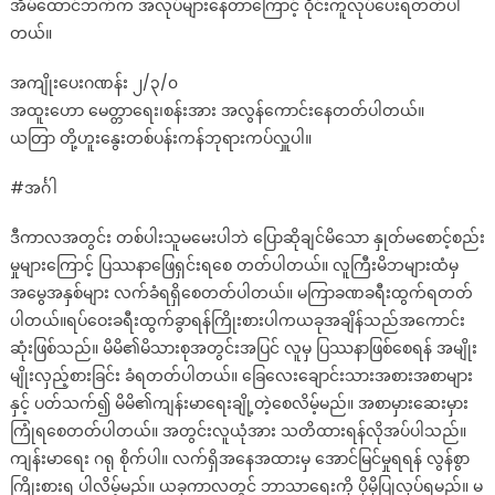
အိမ်ထောင်ဘက်က အလုပ်များနေတာကြောင့် ဝိုင်းကူလုပ်ပေးရတတ်ပါ
တယ်။
အကျိုးပေးဂဏန်း ၂/၃/၀
အထူးဟော မေတ္တာရေး၊စန်းအား အလွန်ကောင်းနေတတ်ပါတယ်။
ယတြာ တို့ဟူးနွေးတစ်ပန်းကန်ဘုရားကပ်လှူပါ။
#အင်္ဂါ
ဒီကာလအတွင်း တစ်ပါးသူမမေးပါဘဲ ပြောဆိုချင်မိသော နှုတ်မစောင့်စည်း
မှုများကြောင့် ပြဿနာဖြေရှင်းရစေ တတ်ပါတယ်။ လူကြီးမိဘများထံမှ
အမွေအနှစ်များ လက်ခံရရှိစေတတ်ပါတယ်။ မကြာခဏခရီးထွက်ရတတ်
ပါတယ်။ရပ်ဝေးခရီးထွက်ခွာရန်ကြိုးစားပါကယခုအချိန်သည်အကောင်း
ဆုံးဖြစ်သည်။ မိမိ၏မိသားစုအတွင်းအပြင် လူမှ ပြဿနာဖြစ်စေရန် အမျိုး
မျိုးလှည့်စားခြင်း ခံရတတ်ပါတယ်။ ခြေလေးချောင်းသားအစားအစာများ
နှင့် ပတ်သက်၍ မိမိ၏ကျန်းမာရေးချို့တဲ့စေလိမ့်မည်။ အစာမှားဆေးမှား
ကြုံရစေတတ်ပါတယ်။ အတွင်းလူယုံအား သတိထားရန်လိုအပ်ပါသည်။
ကျန်းမာရေး ဂရု စိုက်ပါ။ လက်ရှိအနေအထားမှ အောင်မြင်မှုရရန် လွန်စွာ
ကြိုးစားရ ပါလိမ့်မည်။ ယခုကာလတွင် ဘာသာရေးကို ပိုမိုပြုလုပ်ရမည်။ မ