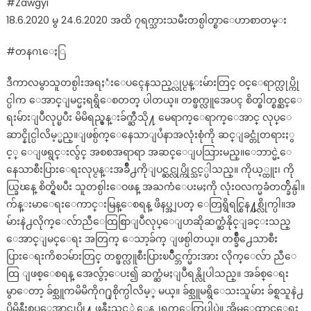
#Zawgyi
18.6.2020 မွ 24.6.2020 အထိ ၇ရက္သားသမီးတစ္ပါတ္စာေဟာစာတမ္း
#တနဂၤေႏြ
ဒီကာလမွာသူတစ္ပါးအရႈံးေပၚေနသည့္လုပ္ငန္းမ်ားတြင္ ဝင္ေရာက္လုပ္ကို
င္ပါက ေအာင္ျမင္မႈရရွိေစတတ္ ပါတယ္။ တစ္ဖက္လူအေပၚ စိတ္ဓါတ္စစ္ဆင္ေ
ရးမ်ားျပဳလုပ္ၿပီး မိမိရည္မွန္းခ်က္ဆီသို႔ မေရာက္ေရာက္ေအာင္ လုပ္ေ
ဆာင္နိုင္ပါလိမ့္မည္။ျဖစ္ပ်က္ေနေသာျပႆနာအလုံးစုံကို ဆင္ျခင္တုံတရားႏွ
င့္ ေျဖရွင္းလွ်င္ အစစအရာရာ အဆင္ေျပသြားမည္။ေဘာင္မဲ့ေ
နေသာစီးပြားေရးလုပ္ငန္းအခ်ိဳ႕ကိုျပင္ဆင္လုပ္ကိုင္သင့္ပါသည္။ ကိုယ့္ထူး၊ ကို
ယ္ခြၽန္ စိတ္ရွိၿပီး သူတစ္ပါးေဝဖန္ အႀကံေပးမႈကို လုံးဝလက္မခံတတ္ခ်ိန္ပါ။
က်န္းမာေရးေကာင္းမြန္ေစရန္ ဖိနပ္အျပတ္ ေတြရွိရင္စြန႔္ပစ္လိုက္ပါ။အ
မ်ားနဲ႕လိုက္ေလ်ာညီေထြစြာျပဳလုပ္ေျပာဆိုဆက္ဆံနိုင္ျခင္းသည္
ေအာင္ျမင္ေရး အတြက္ ေသာ့ခ်က္ ျဖစ္ပါတယ္။ တစ္ခ်ိဳ႕ေသာစီး
ပြားေရးကိစၥမ်ားတြင္ တစ္ဖက္လူစီးပြားၿပိဳင္ဘက္မ်ားအား လိုက္ေလ်ာ ညီေ
ထြ ျဖစ္ေစရန္ အေလွ်ာ့ေပး၍ ဆက္ဆံမႈျပဳရန္လိုပါသည္။ အခ်စ္ေရး
မွာေတာ့ ခ်စ္သူကမိမိကိုဂ႐ုစိုက္ပါလိမ့္ မယ္။ ခ်စ္သူမရွိေသးသူမ်ား ခ်စ္ရသူနဲ႕
ပိုမိုနီးစပ္ေအာင္လုပ္ဖို႔ ဖန္တီးသင့္တဲ့ေန႕ရက္ေတြပါပဲ။ အိမ္ေထာင္ေရး