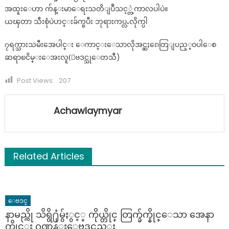
အထူးေဟာ က်န္းမာေရးသတိျပဳသင့္တဲ့ကာလပါပဲ။
ယၾတာ သီးစုံပဲဟင္းခ်က္ၿပီး ဘုရားကပ္လႉလိုက္ပါ
၇ရက္သားသမီးအေပါင္း ေကာင္းေသာလိုအင္ဆႏၵေတြျပည့္ဝပါေစ
ဆရာၿငိမ္းေအးလူ(ေဗဒင္သုေတသီ)
Post Views:
207
Achawlaymyar
Related Articles
ေဗဒင္
နာမည္ကို သိရွိ႐ုံမွ်ႏွင့္ ကိုယ္တိုင္ တြက္ခ်က္နိုင္ေသာ အေနာ
က္တိုင္း ဂဏန္းေဗဒင္နည္း