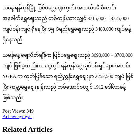
ယနေ့ ရန်ကုန်မြို့ ပြင်ပရွှေဈေးကွက်၊ အကယ်ဒမီ မီးလင်း
အခေါက်ရွှေဈေးသည် တစ်ကျပ်သားလျှင် 3715,000 – 3725,000
ကျပ်ဝန်းကျင် ရှိနေပြီး ၁၅ ပဲရည်ရွှေဈေးသည် 3480,000 ကျပ်ခန့်
ရှိနေသည်
ယမန်နေ့ ဈေးပိတ်ချိန်က ပြင်ပရွှေဈေးသည် 3690,000 – 3700,000
ကျပ် ဖြစ်ခဲ့သည်။ ယနေ့တွင် ရန်ကုန် ရွှေလုပ်ငန်းရှင်များ အသင်း
YGEA က ထုတ်ပြန်သော ရည်ညွှန်းရွှေဈေးမှာ 2252,500 ကျပ် ဖြစ်
ပြီး ကမ္ဘာ့ရွှေဈေးနှုန်းသည် တစ်အောင်စလျှင် 1912 ဒေါ်လာခန့်
ဖြစ်သည်။
Post Views:
349
Achawlaymyar
Related Articles