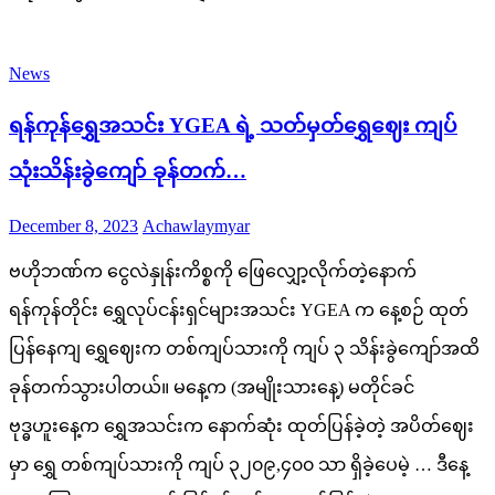
News
ရန်ကုန်ရွှေအသင်း YGEA ရဲ့ သတ်မှတ်ရွှေဈေး ကျပ်
သုံးသိန်းခွဲကျော် ခုန်တက်…
Posted
Author
December 8, 2023
Achawlaymyar
on
ဗဟိုဘဏ်က ငွေလဲနှုန်းကိစ္စကို ဖြေလျှော့လိုက်တဲ့နောက်
ရန်ကုန်တိုင်း ရွှေလုပ်ငန်းရှင်များအသင်း YGEA က နေ့စဉ် ထုတ်
ပြန်နေကျ ရွှေဈေးက တစ်ကျပ်သားကို ကျပ် ၃ သိန်းခွဲကျော်အထိ
ခုန်တက်သွားပါတယ်။ မနေ့က (အမျိုးသားနေ့) မတိုင်ခင်
ဗုဒ္ဓဟူးနေ့က ရွှေအသင်းက နောက်ဆုံး ထုတ်ပြန်ခဲ့တဲ့ အပိတ်ဈေး
မှာ ရွှေ တစ်ကျပ်သားကို ကျပ် ၃၂၀၉,၄၀၀ သာ ရှိခဲ့ပေမဲ့ … ဒီနေ့