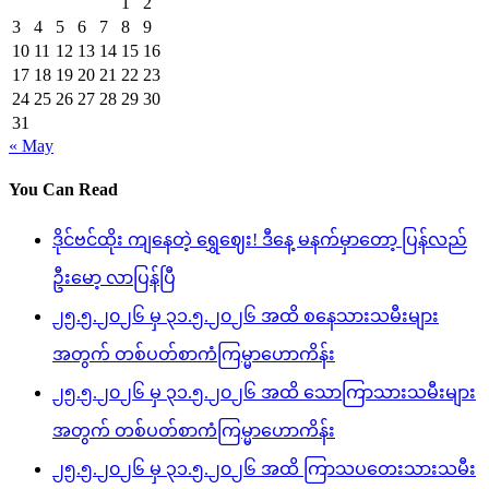
1
2
3
4
5
6
7
8
9
10
11
12
13
14
15
16
17
18
19
20
21
22
23
24
25
26
27
28
29
30
31
« May
You Can Read
ဒိုင်ဗင်ထိုး ကျနေတဲ့ ရွှေဈေး! ဒီနေ့ မနက်မှာတော့ ပြန်လည်
ဦးမော့ လာပြန်ပြီ
၂၅.၅.၂၀၂၆ မှ ၃၁.၅.၂၀၂၆ အထိ စနေသားသမီးများ
အတွက် တစ်ပတ်စာကံကြမ္မာဟောကိန်း
၂၅.၅.၂၀၂၆ မှ ၃၁.၅.၂၀၂၆ အထိ သောကြာသားသမီးများ
အတွက် တစ်ပတ်စာကံကြမ္မာဟောကိန်း
၂၅.၅.၂၀၂၆ မှ ၃၁.၅.၂၀၂၆ အထိ ကြာသပတေးသားသမီး