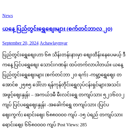
News
ယနေ့ ပြည်တွင်းရွှေစျေးများ (စက်တင်ဘာလ ၂၀)
Posted
Author
September 20, 2024
Achawlaymyar
on
ပြည်တွင်းရွှေစျေးဟာ ၆၈ သိန်းတန်းနားမှာ စျေးထိန်းနေပေမယ့် ဒီ
ကနေ့ ပြင်ပရွှေစျေး သောင်းဂဏန်း ထပ်တက်လာပါတယ်။ ယနေ့
ပြည်တွင်းရွှေဈေးများ (စက်တင်ဘာ ၂၀ ရက်) -ကမ္ဘာ့ရွှေဈေး တ
အောင်စ ၂၅၈၅ ဒေါ်လာ ရန်ကုန်တိုင်းရွှေလုပ်ငန်းရှင်များအသင်း
အဖွင့်ဈေးနှုန်း – အကယ်ဒမီ မီးလင်းရွှေ တကျပ်သား ၅၂၁၆၀၁၂
ကျပ် ပြင်ပရွှေဈေးနှုန်း -အခေါက်ရွှေ တကျပ်သား (ပြင်ပ
ဈေးကွက်) ရောင်းဈေး ၆၈၈၀၀၀၀ ကျပ် -၁၅ ပဲရည် တကျပ်သား
ရောင်းဈေး ၆၆၈၀၀၀၀ ကျပ် Post Views: 285