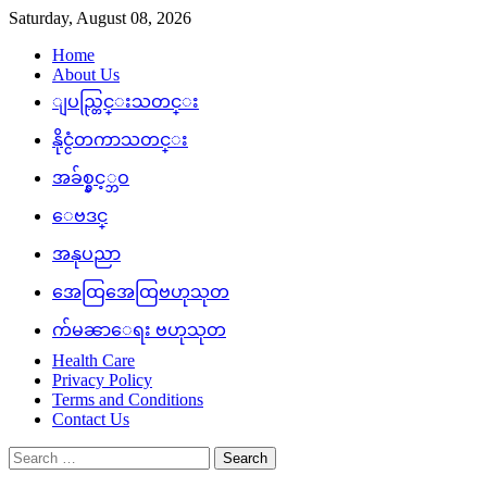
Skip
Saturday, August 08, 2026
to
Home
content
About Us
ျပည္တြင္းသတင္း
နိုင္ငံတကာသတင္း
အခ်စ္နွင့္ဘဝ
ေဗဒင္
အနုပညာ
အေထြအေထြဗဟုသုတ
က်မၼာေရး ဗဟုသုတ
Health Care
Privacy Policy
Terms and Conditions
Contact Us
Search
for: