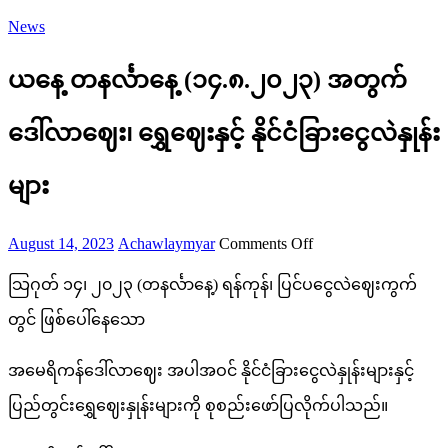
News
ယနေ့ တနင်္လာနေ့ (၁၄.၈.၂၀၂၃) အတွက်
ဒေါ်လာဈေး၊ ရွှေဈေးနှင့် နိုင်ငံခြားငွေလဲနှုန်း
များ
Posted
Author
on
August 14, 2023
Achawlaymyar
Comments Off
on
ယနေ့
သြဂုတ် ၁၄၊ ၂၀၂၃ (တနင်္လာနေ့) ရန်ကုန်၊ ပြင်ပငွေလဲဈေးကွက်
တနင်္လာနေ့
တွင် ဖြစ်ပေါ်နေသော
(၁၄.၈.၂၀၂၃)
အမေရိကန်ဒေါ်လာဈေး အပါအဝင် နိုင်ငံခြားငွေလဲနှုန်းများနှင့်
အတွက်
ပြည်တွင်းရွှေဈေးနှုန်းများကို စုစည်းဖော်ပြလိုက်ပါသည်။
ဒေါ်လာ
ဈေး၊