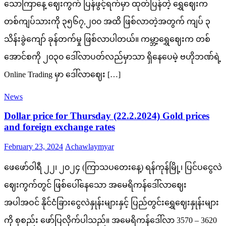
သောကြာနေ့ ဈေးကွက် ပြန်ဖွင့်ရက်မှာ ထုတ်ပြန်တဲ့ ရွှေဈေးက
တစ်ကျပ်သားကို ၃၅၆၇,၂၀၀ အထိ ဖြစ်လာတဲ့အတွက် ကျပ် ၃
သိန်းခွဲကျော် ခုန်တက်မှု ဖြစ်လာပါတယ်။ ကမ္ဘာ့ရွှေဈေးက တစ်
အောင်စကို ၂၀၃၀ ဒေါ်လာပတ်လည်မှာသာ ရှိနေပေမဲ့ ဗဟိုဘဏ်ရဲ့
Online Trading မှာ ဒေါ်လာဈေး […]
News
Dollar price for Thursday (22.2.2024) Gold prices
and foreign exchange rates
Posted
Author
February 23, 2024
Achawlaymyar
on
ဖေဖော်ဝါရီ ၂၂၊ ၂၀၂၄ (ကြာသပတေးနေ့) ရန်ကုန်မြို့၊ ပြင်ပငွေလဲ
ဈေးကွက်တွင် ဖြစ်ပေါ်နေသော အမေရိကန်ဒေါ်လာဈေး
အပါအဝင် နိုင်ငံခြားငွေလဲနှုန်းများနှင့် ပြည်တွင်းရွှေဈေးနှုန်းများ
ကို စုစည်း ဖော်ပြလိုက်ပါသည်။ အမေရိကန်ဒေါ်လာ 3570 – 3620