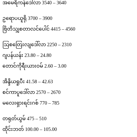
အမေရိကန်ဒေါ်လာ 3540 – 3640
ရွှေ
ဥရောပယူရို 3700 – 3900
ဈေး
ဗြိတိသျှစတာလင်ပေါင် 4415 – 4560
နှင့်
နိုင်ငံခြားငွေ
သြစတြေးလျဒေါ်လာ 2250 – 2310
လဲ
ဂျပန်ယန်း 23.80 – 24.80
နှုန်း
တောင်ကိုရီးယားဝမ် 2.60 – 3.00
များ
အိန္ဒိယရူပီး 41.58 – 42.63
စင်ကာပူဒေါ်လာ 2570 – 2670
မလေးရှားရင်းဂစ် 770 – 785
တရုတ်ယွမ် 475 – 510
ထိုင်းဘတ် 100.00 – 105.00