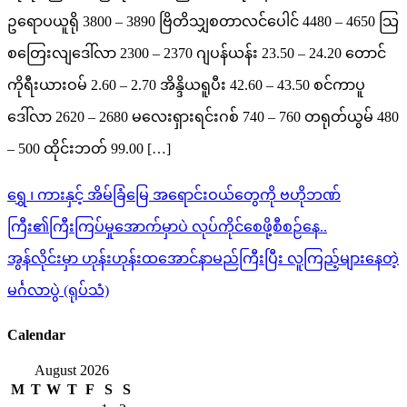
ဥရောပယူရို 3800 – 3890 ဗြိတိသျှစတာလင်ပေါင် 4480 – 4650 သြ
စတြေးလျဒေါ်လာ 2300 – 2370 ဂျပန်ယန်း 23.50 – 24.20 တောင်
ကိုရီးယားဝမ် 2.60 – 2.70 အိန္ဒိယရူပီး 42.60 – 43.50 စင်ကာပူ
ဒေါ်လာ 2620 – 2680 မလေးရှားရင်းဂစ် 740 – 760 တရုတ်ယွမ် 480
– 500 ထိုင်းဘတ် 99.00 […]
Post
ရွှေ ၊ ကားနှင့် အိမ်ခြံမြေ အရောင်းဝယ်တွေကို ဗဟိုဘဏ်
navigation
ကြီး၏ကြီးကြပ်မှုအောက်မှာပဲ လုပ်ကိုင်စေဖို့စီစဉ်နေ..
အွန်လိုင်းမှာ ဟုန်းဟုန်းထအောင်နာမည်ကြီးပြီး လူကြည့်များနေတဲ့
မင်္ဂလာပွဲ (ရုပ်သံ)
Calendar
August 2026
M
T
W
T
F
S
S