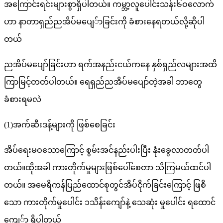
အကြောင်းရင်းများစွာရှိပါတယ်။ ကမ္ဘာ့လူပေါင်းသန်း၆ဝလောက်
ဟာ နာတာရှည်ညအိပ်မပျေ်ာခြင်းကို ခံစားနေရတယ်လို့ဆိုပါ
တယ်
ညအိပ်မပျော်ခြင်းဟာ ရက်အနည်းငယ်ကနေ နှစ်ရှည်လများအထိ
ကြာမြင့်တတ်ပါတယ်။ ရေရှည်ညအိပ်မပျော်တဲ့အခါ ဘာတွေ
ခံစားရမလဲ
(1)အက်ဆီးဒန့်များကို ဖြစ်စေခြင်း
အိပ်ရေးမဝသောကြောင့် စွမ်းအင်နည်းပါးပြီး နုံးခွေလာတတ်ပါ
တယ်။ထိုအခါ ကားတိုက်မှုများဖြစ်ပေါ်စေတာ သိကြမယ်ထင်ပါ
တယ်။ အမေရိကန်ပြည်ထောင်စုတွင်အိပ်ငိုက်ခြင်းကြောင့် ဖြစိ
သော ကားတိုက်မှုပေါင်း ၁သိန်းကျော်နဲ့ သေဆုံး မှုပေါင်း ရထောင်
ကျေ်ာ ရှိပါတယ်