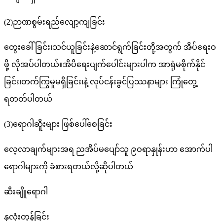
(2)ဉာဏစွမ်းရည်လျော့ကျခြင်း
တွေးခေါ်ခြင်း၊သင်ယူခြင်းနဲ့ဆောင်ရွက်ခြင်းတို့အတွက် အိပ်ရေးဝ
ဖို့ လိုအပ်ပါတယ်။အိပိရေးပျက်ပေါင်းများပါက အာရုံမစိုက်နိုင်
ခြင်း၊တက်ကြွမှုမရှိခြင်း၊နဲ့ လုပ်ငန်းခွင်ပြဿနာများ ကြုံတွေ့
ရတတ်ပါတယ်
(3)ရောဂါဆိူးများ ဖြစ်ပေါ်စေခြင်း
လေ့လာချက်များအရ ညအိပ်မပျော်သူ ၉ဝရာနှုန်းဟာ အောက်ပါ
ရောဂါများကို ခံစားရတယ်လို့ဆိုပါတယ်
ဆီးချိူရောဂါ
နှလုံးတုန်ခြင်း