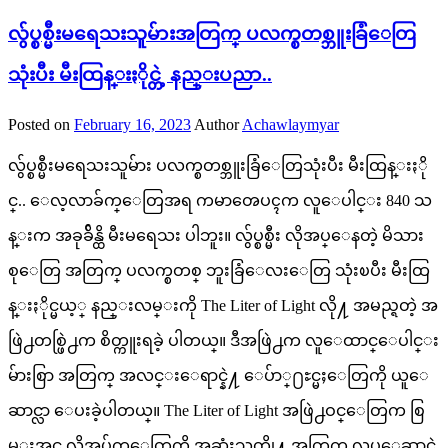
လွ်ပ္စစ္မီးမရေသးသူမ်ားအတြက္ ပလက္စတစ္ဘူးခြံေတြ
သုံးပီး မီးထြန္းႏိုင္တဲ့ နည္းပညာ..
Posted on
February 16, 2023
Author
Achawlaymyar
လွ်ပ္စစ္မီးမရေသးသူမ်ား ပလက္စတစ္ဘူးခြံေတြသုံးပီး မီးထြန္းႏို
င္.. ေလ့လာခ်က္ေတြအရ ကမာၻေပၚက လူေပါင္း 840 သ
န္းက အခုခ်ိန္ထိ မီးမရေသး ပါဘူး။ လွ်ပ္စစ္မီး လိုအပ္ေနတဲ့ မိသား
စုေတြ အတြက္ ပလက္စတစ္ ဘူးခြံေလးေတြ သုံးၿပီး မီးထြ
န္းႏိုင္မယ့္ နည္းလမ္းကို The Liter of Light လို႔ အမည္ရတဲ့ အ
ဖြဲ႕တစ္ဖြဲ႕က စိတ္ကူးရခဲ့ ပါတယ္။ ဒီအဖြဲ႕က လူေထာင္ေပါင္း
မ်ားစြာ အတြက္ အလင္းေရာင္နဲ႔ ေပ်ာ္႐ႊင္မႈေတြကို ယူေ
ဆာင္လာ ေပးခဲ့ပါတယ္။ The Liter of Light အဖြဲ႕ဝင္ေတြက စြ
မ္းအင္ လိုအပ္ခ်က္ေတြကို အဆုံးသတ္ဖို႔ အတြက္ လုပ္ေဆာင္ခဲ့