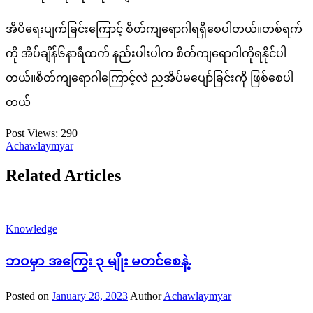
အိပိရေးပျက်ခြင်းကြောင့် စိတ်ကျရောဂါရရှိစေပါတယ်။တစ်ရက်
ကို အိပ်ချိန်၆နာရီထက် နည်းပါးပါက စိတ်ကျရောဂါကိုရနိုင်ပါ
တယ်။စိတ်ကျရောဂါကြောင့်လဲ ညအိပ်မပျော်ခြင်းကို ဖြစ်စေပါ
တယ်
Post Views:
290
Achawlaymyar
Related Articles
Knowledge
ဘဝမှာ အကြွေး ၃ မျိုး မတင်စေနဲ့.
Posted on
January 28, 2023
Author
Achawlaymyar