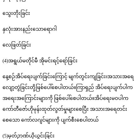
သွေးတိုးခြင်း
နှလုံးအားနည်းသောရောဂါ
လေဖြတ်ခြင်း
(4)အရွယ်မတိုင်မီ အိုမင်းရင့်ရော်ခြင်း
နေ့စဉ်အိပ်ရေးပျက်ခြင်းကြောင့် မျက်တွင်းကျခြင်း၊အသားအရေ
လျော့တွဲခြင်းတို့ဖြစ်ပေါ်စေပါတယ်။ကြာရှည် အိပ်ရေးပျက်ပါက
အရေးအကြောင်းများကို ဖြစ်ပေါ်စေပါတယ်။အိပ်ရေးမဝပါက
ကော်တီဇော်ဟိုမုန်းထုတ်လွတ်မှုများစေပြီး အသားအရေတင်း
စေသော ကော်လဂျင်များကို ပျက်စီးစေပါတယ်
(5)မှတ်ဉာဏ်ယိုယွင်းခြင်း