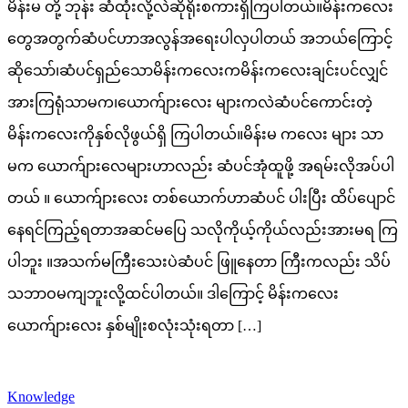
မိန်းမ တို့ ဘုန်း ဆံထုံးလို့လဲဆိုရိုးစကားရှိကြပါတယ်။မိန်းကလေး
တွေအတွက်ဆံပင်ဟာအလွန်အရေးပါလှပါတယ် အဘယ်ကြောင့်
ဆိုသော်၊ဆံပင်ရှည်သောမိန်းကလေးကမိန်းကလေးချင်းပင်လျှင်
အားကြရုံသာမက၊ယောက်ျားလေး များကလဲဆံပင်ကောင်းတဲ့
မိန်းကလေးကိုနှစ်လိုဖွယ်ရှိ ကြပါတယ်။မိန်းမ ကလေး များ သာ
မက ယောက်ျားလေများဟာလည်း ဆံပင်အုံထူဖို့ အရမ်းလိုအပ်ပါ
တယ် ။ ယောက်ျားလေး တစ်ယောက်ဟာဆံပင် ပါးပြီး ထိပ်ပျောင်
နေရင်ကြည့်ရတာအဆင်မပြေ သလိုကိုယ့်ကိုယ်လည်းအားမရ ကြ
ပါဘူး ။အသက်မကြီးသေးပဲဆံပင် ဖြူနေတာ ကြီးကလည်း သိပ်
သဘာဝမကျဘူးလို့ထင်ပါတယ်။ ဒါကြောင့် မိန်းကလေး
ယောက်ျားလေး နှစ်မျိုးစလုံးသုံးရတာ […]
Knowledge