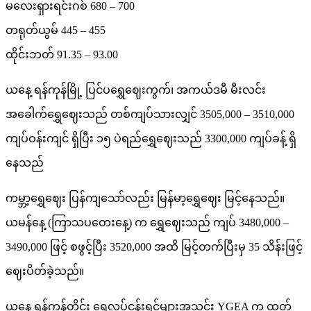
မလေးရှားရင်းဂစ် 680 – 700
တရုတ်ယွမ် 445 – 455
ထိုင်းဘတ် 91.35 – 93.00
ယနေ့ ရန်ကုန်မြို့ ပြင်ပရွှေဈေးကွက်၊ အကယ်ဒမီ မီးလင်း
အခေါက်ရွှေဈေးသည် တစ်ကျပ်သားလျှင် 3505,000 – 3510,000
ကျပ်ဝန်းကျင် ရှိပြီး ၁၅ ပဲရည်ရွှေဈေးသည် 3300,000 ကျပ်ခန့် ရှိ
နေသည်
ကမ္ဘာ့ရွှေဈေး ပြန်ကျသော်လည်း မြန်မာ့ရွှေဈေး မြင့်နေသည်။
ယမန်နေ့ (ကြာသပတေးနေ့) က ရွှေဈေးသည် ကျပ် 3480,000 –
3490,000 ဖြင့် စဖွင့်ပြီး 3520,000 အထိ မြင့်တက်ပြီးမှ 35 သိန်းဖြင့်
ဈေးပိတ်ခဲ့သည်။
ယနေ့ ရန်ကုန်တိုင်း ရွှေလုပ်ငန်းရှင်များအသင်း YGEA က ထုတ်