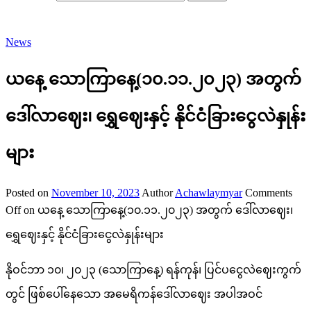
News
ယနေ့ သောကြာနေ့(၁၀.၁၁.၂၀၂၃) အတွက်
ဒေါ်လာဈေး၊ ရွှေဈေးနှင့် နိုင်ငံခြားငွေလဲနှုန်း
များ
Posted on
November 10, 2023
Author
Achawlaymyar
Comments
Off
on ယနေ့ သောကြာနေ့(၁၀.၁၁.၂၀၂၃) အတွက် ဒေါ်လာဈေး၊
ရွှေဈေးနှင့် နိုင်ငံခြားငွေလဲနှုန်းများ
နိုဝင်ဘာ ၁၀၊ ၂၀၂၃ (သောကြာနေ့) ရန်ကုန်၊ ပြင်ပငွေလဲဈေးကွက်
တွင် ဖြစ်ပေါ်နေသော အမေရိကန်ဒေါ်လာဈေး အပါအဝင်