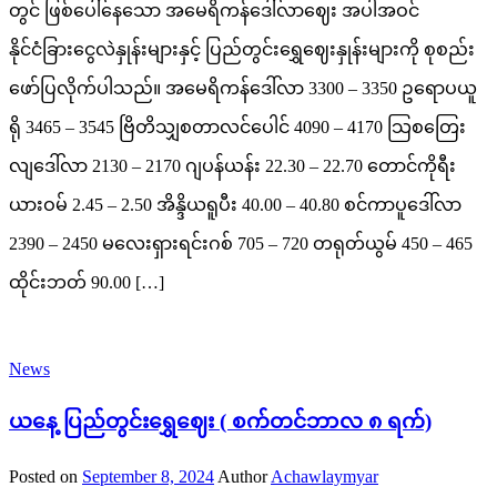
တွင် ဖြစ်ပေါ်နေသော အမေရိကန်ဒေါ်လာဈေး အပါအဝင်
နိုင်ငံခြားငွေလဲနှုန်းများနှင့် ပြည်တွင်းရွှေဈေးနှုန်းများကို စုစည်း
ဖော်ပြလိုက်ပါသည်။ အမေရိကန်ဒေါ်လာ 3300 – 3350 ဥရောပယူ
ရို 3465 – 3545 ဗြိတိသျှစတာလင်ပေါင် 4090 – 4170 သြစတြေး
လျဒေါ်လာ 2130 – 2170 ဂျပန်ယန်း 22.30 – 22.70 တောင်ကိုရီး
ယားဝမ် 2.45 – 2.50 အိန္ဒိယရူပီး 40.00 – 40.80 စင်ကာပူဒေါ်လာ
2390 – 2450 မလေးရှားရင်းဂစ် 705 – 720 တရုတ်ယွမ် 450 – 465
ထိုင်းဘတ် 90.00 […]
News
ယနေ့ ပြည်တွင်းရွှေဈေး ( စက်တင်ဘာလ ၈ ရက်)
Posted on
September 8, 2024
Author
Achawlaymyar