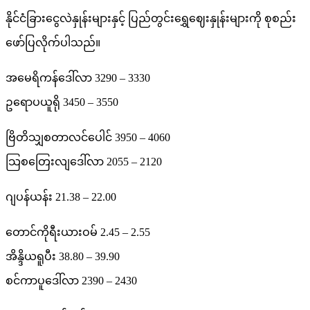
နိုင်ငံခြားငွေလဲနှုန်းများနှင့် ပြည်တွင်းရွှေဈေးနှုန်းများကို စုစည်း
ဖော်ပြလိုက်ပါသည်။
အမေရိကန်ဒေါ်လာ 3290 – 3330
ဥရောပယူရို 3450 – 3550
ဗြိတိသျှစတာလင်ပေါင် 3950 – 4060
သြစတြေးလျဒေါ်လာ 2055 – 2120
ဂျပန်ယန်း 21.38 – 22.00
တောင်ကိုရီးယားဝမ် 2.45 – 2.55
အိန္ဒိယရူပီး 38.80 – 39.90
စင်ကာပူဒေါ်လာ 2390 – 2430