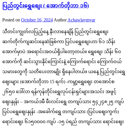
ပြည်တွင်းရွှေစျေး ( အောက်တိုဘာ ၁၆)
Posted on
October 16, 2024
Author
Achawlaymyar
သီတင်းကျွတ်လပြည့်နေ့ နီးလာနေချိန် ပြည်တွင်းရွှေစျေး
ဆက်တိုက်ကျဆင်းနေဆဲဖြစ်ကာ ပြင်ပရွှေစျေးဟာ ၆၁ သိန်း
အောက်မှာပဲ အရောင်းအဝယ်ရှိပါတော့တယ်။ ရွှေစျေး သိန်း ၆၀
အောက်ကို ဆင်းသွားနိုင်ကြောင်းနဲ့ ကြောက်ရောင်း ကြောက်ဝယ်
သမားတွေကို သတိပေးတာမျိုး ရှိနေပါတယ်။ ယနေ့ ပြည်တွင်းရွှေ
ဈေးများ (အောက်တိုဘာ 15 ရက်) -ကမ္ဘာ့ရွှေဈေး တအောင်စ
၂၆၅၀ ဒေါ်လာ ရန်ကုန်တိုင်းရွှေလုပ်ငန်းရှင်များအသင်း အဖွင့်
ဈေးနှုန်း – အကယ်ဒမီ မီးလင်းရွှေ တကျပ်သား ၅၄၂၄၈၂၅ ကျပ်
ပြင်ပရွှေဈေးနှုန်း -အခေါက်ရွှေ တကျပ်သား (ပြင်ပဈေးကွက်)
ရောင်းဈေး ၆၁၅၀၀၀၀ ကျပ် -၁၅ ပဲရည် တကျပ်သား ရောင်းဈေး