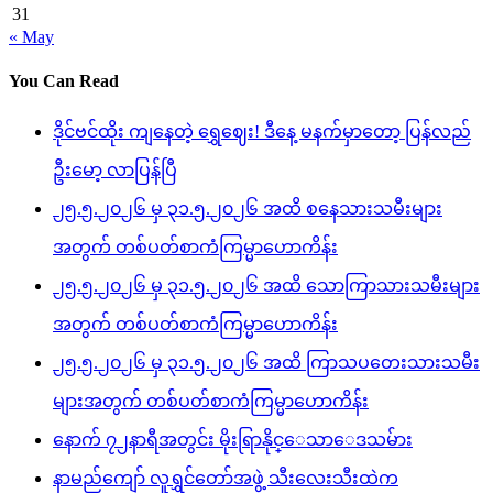
31
« May
You Can Read
ဒိုင်ဗင်ထိုး ကျနေတဲ့ ရွှေဈေး! ဒီနေ့ မနက်မှာတော့ ပြန်လည်
ဦးမော့ လာပြန်ပြီ
၂၅.၅.၂၀၂၆ မှ ၃၁.၅.၂၀၂၆ အထိ စနေသားသမီးများ
အတွက် တစ်ပတ်စာကံကြမ္မာဟောကိန်း
၂၅.၅.၂၀၂၆ မှ ၃၁.၅.၂၀၂၆ အထိ သောကြာသားသမီးများ
အတွက် တစ်ပတ်စာကံကြမ္မာဟောကိန်း
၂၅.၅.၂၀၂၆ မှ ၃၁.၅.၂၀၂၆ အထိ ကြာသပတေးသားသမီး
များအတွက် တစ်ပတ်စာကံကြမ္မာဟောကိန်း
နောက် ၇၂နာရီအတွင်း မိုးရြာနိုင္ေသာေဒသမ်ား
နာမည်ကျော် လူရွှင်တော်အဖွဲ့ သီးလေးသီးထဲက