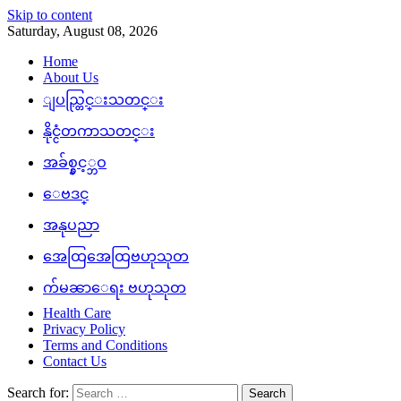
Skip to content
Saturday, August 08, 2026
Home
About Us
ျပည္တြင္းသတင္း
နိုင္ငံတကာသတင္း
အခ်စ္နွင့္ဘဝ
ေဗဒင္
အနုပညာ
အေထြအေထြဗဟုသုတ
က်မၼာေရး ဗဟုသုတ
Health Care
Privacy Policy
Terms and Conditions
Contact Us
Search for: