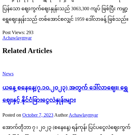
ပြန်သော ဈေးကွက်ဈေးနှုန်းသည် 3063,300 ကျပ် ဖြစ်ပြီး ကမ္ဘာ့
ရွှေဈေးနှုန်းသည် တစ်အောင်စလျှင် 1959 ဒေါ်လာခန့် ဖြစ်သည်။
Post Views:
293
Achawlaymyar
Related Articles
News
ယနေ့ စနေနေ့(၇.၁၀.၂၀၂၃) အတွက် ဒေါ်လာဈေး၊ ရွှေ
ဈေးနှင့် နိုင်ငံခြားငွေလဲနှုန်းများ
Posted on
October 7, 2023
Author
Achawlaymyar
အောက်တိုဘာ ၇ ၊ ၂၀၂၃ (စနေနေ့) ရန်ကုန်၊ ပြင်ပငွေလဲဈေးကွက်