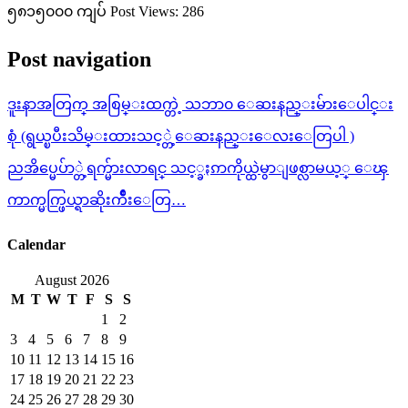
၅၈၁၅၀၀၀ ကျပ် Post Views: 286
Post navigation
ဒူးနာအတြက္ အစြမ္းထက္တဲ့ သဘာ၀ ေဆးနည္းမ်ားေပါင္း
စုံ (ရွယ္ၿပီးသိမ္းထားသင့္တဲ့ေဆးနည္းေလးေတြပါ )
ညအိပ္မေပ်ာ္တဲ့ရက္မ်ားလာရင္ သင့္ခႏၵာကိုယ္ထဲမွာျဖစ္လာမယ့္ ေၾ
ကာက္မက္ဖြယ္ရာဆိုးက်ိဳးေတြ…
Calendar
August 2026
M
T
W
T
F
S
S
1
2
3
4
5
6
7
8
9
10
11
12
13
14
15
16
17
18
19
20
21
22
23
24
25
26
27
28
29
30