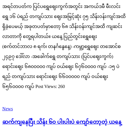
အရင်တပတ်က ပြင်ပရွှေဈေးကွက်အတွင်း အကယ်ဒမီ မီးလင်း
ရွှေ ၁၆ ပဲရည် တကျပ်သား ဈေးအမြင့်ဆုံး ၇၅ သိန်းဝန်းကျင်အထိ
ရှိခဲ့ပေမယ့် အခုတပတ်မှာတော့ ၆၈ သိန်းဝန်းကျင်အထိ ကျဆင်း
လာတာကို တွေ့ရပါတယ်။ ယနေ့ ပြည်တွင်းရွှေဈေး
(စက်တင်ဘာလ ၈ ရက်၊ တနင်္ဂနွေနေ့) -ကမ္ဘာ့ရွှေဈေး တအောင်စ
၂၄၉၇ ဒေါ်လာ -အခေါက်ရွှေ တကျပ်သား (ပြင်ပဈေးကွက်)
ရောင်းဈေး ၆၈၀၀၀၀၀ ကျပ် ဝယ်ဈေး ၆၇၆၀၀၀၀ ကျပ် -၁၅ ပဲ
ရည် တကျပ်သား ရောင်းဈေး ၆၆၀၀၀၀၀ ကျပ် ဝယ်ဈေး
၆၅၆၀၀၀၀ ကျပ် Post Views: 260
News
ဆက်ကျနေပြီး သိန်း ၆၀ ပါးပါးပဲ ကျော်တော့တဲ့ ယနေ့