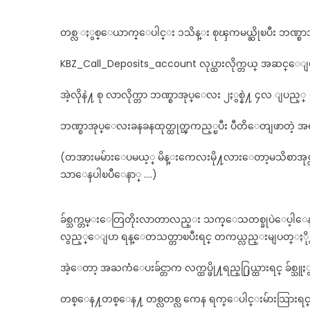
တစ္လ ႏွစ္ေယာက္ေပါင္း ၁သိန္း စုၾကမယ္ဆိုၿပီး ဘဏ္စာအု
KBZ_Call_Deposits_account လုပ္ထားလိုက္တယ္ အဆင္ေျပ
အဲ့လိုနဲ႔ စု လာလိုက္တာ ဘဏ္စာအုပ္ေလး ၂ႏွစ္နဲ႔ ၄လ ျပည့
ဘဏ္စာအုပ္ေလးခနခနထုတ္ထုတ္ၾကည့္ၿပီး ပီတိေတျဖာတဲ
(တအားမမ်ားေပမယ့္ မိန္းကေလးမို႔လားေတာ့မသိစာအုပ္ထ
သာေနပါၿပီေနာ္ ….)
ခ်စ္သက္တမ္းေတြတိုးလာတာလည္း သက္ေသတစ္ခုပဲေပ့ါေနာ္ ….(
လွည့္ေျပာ ရန္ေတသတ္တာၿပီးရင္ တကယ္လည္းမျပတ္ႏိုင္
အဲ့ေတာ့ အႀကံေပးခ်င္တာက လက္ထပ္ဖို႔ရည္႐ြယ္ထားရင္ ခ်စ္
တစ္ေန႔တစ္ေန႔ တစ္လတစ္လ ကေန ရက္ေပါင္းမ်ားသြားရင္ စုေ