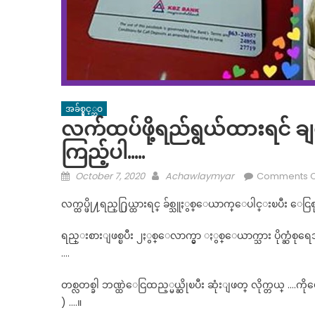
အခ်စ္နွင့္ဘဝ
လက်ထပ်ဖို့ရည်ရွယ်ထားရင် ချစ်
ကြည့်ပါ…..
Posted
Author
October 7, 2020
Achawlaymyar
Comments O
on
လက္ထပ္ဖို႔ရည္႐ြယ္ထားရင္ ခ်စ္သူႏွစ္ေယာက္ေပါင္းၿပီး ေင
ရည္းစားျဖစ္ၿပီး ၂ႏွစ္ေလာက္မွာ ႏွစ္ေယာက္သား ပိုက္ဆံစုရေအာ
….
တစ္လတစ္ခါ ဘဏ္ထဲေငြထည့္မယ္ဆိုၿပီး ဆုံးျဖတ္ လိုက္တယ္ ….ကိ
) ….။