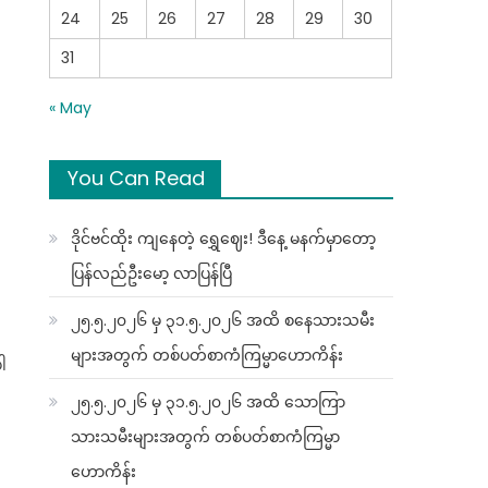
24
25
26
27
28
29
30
31
« May
You Can Read
ဒိုင်ဗင်ထိုး ကျနေတဲ့ ရွှေဈေး! ဒီနေ့ မနက်မှာတော့
ပြန်လည်ဦးမော့ လာပြန်ပြီ
၂၅.၅.၂၀၂၆ မှ ၃၁.၅.၂၀၂၆ အထိ စနေသားသမီး
များအတွက် တစ်ပတ်စာကံကြမ္မာဟောကိန်း
ါ
၂၅.၅.၂၀၂၆ မှ ၃၁.၅.၂၀၂၆ အထိ သောကြာ
သားသမီးများအတွက် တစ်ပတ်စာကံကြမ္မာ
ါ
ဟောကိန်း