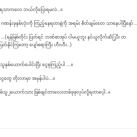
 အရသာကလေ ဘယ်လိုပြောရမလဲ….။
်းခုနှစ်လုံးကို ကြည့်နေရတာနဲ့ကို အရမ်း စိတ်ချမ်းတေ သာနေပါပြီနော် …
ရန်ဖြစ်တိုင်း ပြတ်ရင် ဘဏ်စာအုပ် ငါမယူဘူး နင်ယူလိုက်ဆိြုပီး တ
ိုင်ကြတော့ ပျော်စရာကြီး ဟီးဟီး…)
ှစ်ယောက်ပေါင်းပြီး ငွေစုကြည့်ပါ …..။
တွေ တိုးလာမှာ အမှန်ပါပဲ…..။
ချစ်သူ၂ယောက်သား ဖြစ်ချင်တာလေးတစ်ခုခုလုပ်လို့ရတာပေ့ါ…။