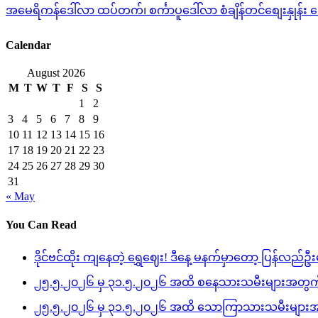
အမေရိကန်ဒေါ်လာ ထပ်တက်၊ စင်္ကာပူဒေါ်လာ စံချိန်တင်စျေးနှုန်း ရေ
Calendar
August 2026
M
T
W
T
F
S
S
1
2
3
4
5
6
7
8
9
10
11
12
13
14
15
16
17
18
19
20
21
22
23
24
25
26
27
28
29
30
31
« May
You Can Read
ဒိုင်ဗင်ထိုး ကျနေတဲ့ ရွှေဈေး! ဒီနေ့ မနက်မှာတော့ ပြန်လည်ဦး
၂၅.၅.၂၀၂၆ မှ ၃၁.၅.၂၀၂၆ အထိ စနေသားသမီးများအတွက်
၂၅.၅.၂၀၂၆ မှ ၃၁.၅.၂၀၂၆ အထိ သောကြာသားသမီးများအ