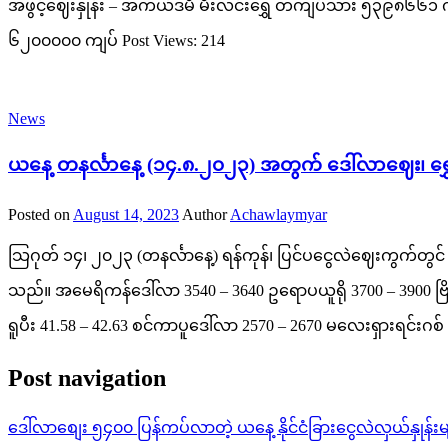
အဖွင့်ဈေးနှုန်း – အကယ်ဒမီ မီးလင်းရွှေ တကျပ်သား ၅၃၉၈၆၆၁ 
၆၂၀၀၀၀၀ ကျပ် Post Views: 214
News
ယနေ့ တနင်္လာနေ့ (၁၄.၈.၂၀၂၃) အတွက် ဒေါ်လာဈေး၊ ရွှေဈေးန
Posted on
August 14, 2023
Author
Achawlaymyar
သြဂုတ် ၁၄၊ ၂၀၂၃ (တနင်္လာနေ့) ရန်ကုန်၊ ပြင်ပငွေလဲဈေးကွက်တွင် ဖ
သည်။ အမေရိကန်ဒေါ်လာ 3540 – 3640 ဥရောပယူရို 3700 – 3900 ဗြိ
ရူပီး 41.58 – 42.63 စင်ကာပူဒေါ်လာ 2570 – 2670 မလေးရှားရင်းဂစ်
Post navigation
ဒေါ်လာစျေး ၅၄၀၀ ပြန်ကပ်လာတဲ့ ယနေ့ နိုင်ငံခြားငွေလဲလှယ်နှုန်းမ