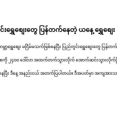
ွင်းရွှေစျေးတွေ ပြန်တက်နေတဲ့ ယနေ့ ရွှေစျေး
မ္ဘာ့ရွှေစျေး မငြိမ်မသက်ဖြစ်နေပြီး ပြည်တွင်းရွှေစျေးတွေ ပြန်တက်
ောင်စကို ၂၄၀၀ ဒေါ်လာ အထက်တက်သွားလိုက် အောက်ဆင်းသွားလိုက်
နေပြီး ဒီနေ့ အနည်းငယ် အတက်ပြပါတယ်။ ဒီအပတ်မှာ အကျအားသာခဲ့တ