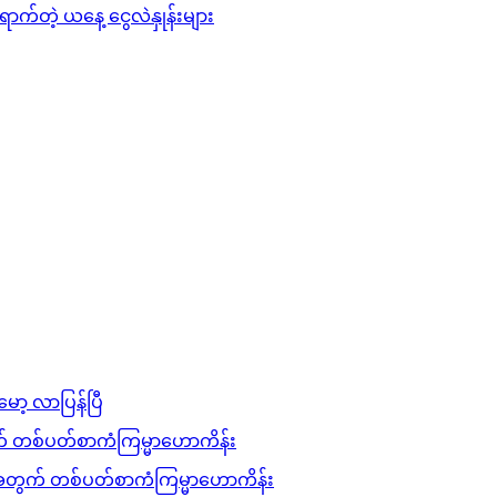
ာက်တဲ့ ယနေ့ ငွေလဲနှုန်းများ
မော့ လာပြန်ပြီ
 တစ်ပတ်စာကံကြမ္မာဟောကိန်း
တွက် တစ်ပတ်စာကံကြမ္မာဟောကိန်း