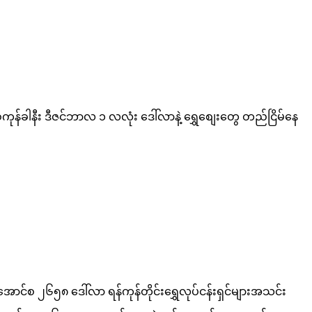
ုန်ခါနီး ဒီဇင်ဘာလ ၁ လလုံး ဒေါ်လာနဲ့ ရွှေစျေးတွေ တည်ငြိမ်နေ
်စ ၂၆၅၈ ဒေါ်လာ ရန်ကုန်တိုင်းရွှေလုပ်ငန်းရှင်များအသင်း