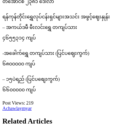
တအောင်စ ၂၃၈၁ ဒေါ်လာ
ရန်ကုန်တိုင်းရွှေလုပ်ငန်းရှင်များအသင်း အဖွင့်ဈေးနှုန်း
– အကယ်ဒမီ မီးလင်းရွှေ တကျပ်သား
၄၆၅၅၃၁၄ ကျပ်
-အခေါက်ရွှေ တကျပ်သား (ပြင်ပဈေးကွက်)
၆၈၀၀၀၀၀ ကျပ်
– ၁၅ပဲရည် (ပြင်ပစျေးကွက်)
၆၆၀၀၀၀၀ ကျပ်
Post Views:
219
Achawlaymyar
Related Articles