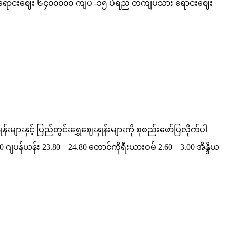
်) ရောင်းဈေး ၆၄၀၀၀၀၀ ကျပ် -၁၅ ပဲရည် တကျပ်သား ရောင်းဈေး
ျားနှင့် ပြည်တွင်းရွှေဈေးနှုန်းများကို စုစည်းဖော်ပြလိုက်ပါ
န်ယန်း 23.80 – 24.80 တောင်ကိုရီးယားဝမ် 2.60 – 3.00 အိန္ဒိယ