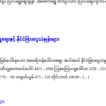
ကျပ် ပြင်ပရွှေဈေးနှုန်း -အခေါက်ရွှေ တကျပ်သား (ပြင်ပဈေးကွက
ှင့် နိုင်ငံခြားငွေလဲနှုန်းများ
ြစ်ပေါ်နေသော အမေရိကန်ဒေါ်လာဈေး အပါအဝင် နိုင်ငံခြားငွေလဲနှုန်းမ
တိသျှစတာလင်ပေါင် 4415 – 4560 သြစတြေးလျဒေါ်လာ 2250 – 2310 ဂျပ
 770 – 785 တရုတ်ယွမ် 475 – 510 ထိုင်းဘတ် 100.00 – […]
ျား