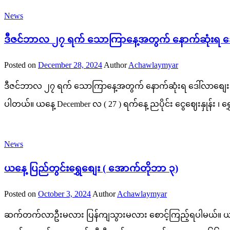
News
ဒီဇင်ဘာလ ၂၇ ရက် သောကြာနေ့အတွက် နောက်ဆုံးရ ဒေါ်လာ
Posted on
December 28, 2024
Author
Achawlaymyar
ဒီဇင်ဘာလ ၂၇ ရက် သောကြာနေ့အတွက် နောက်ဆုံးရ ဒေါ်လာစျေး၊ ရွှေ
ပါတယ်။ ယနေ့ December လ ( 27 ) ရက်နေ့ ညပိုင်း ငွေဈေးနှုန်း ၊ ရ
News
ယနေ့ ပြည်တွင်းရွှေစျေး ( အောက်တိုဘာ ၃)
Posted on
October 3, 2024
Author
Achawlaymyar
ဆက်တက်လာဦးမလား ပြန်ကျသွားမလား စောင့်ကြည့်ရပါမယ်။ ယနေ့ ပြ