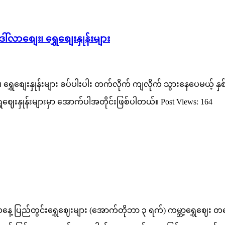
စျေး၊ ရွှေစျေးနှုန်းများ
စျေးနှုန်းများ ခပ်ပါးပါး တက်လိုက် ကျလိုက် သွားနေပေမယ့် နှစ်က
ွှေဈေးနှုန်းများမှာ အောက်ပါအတိုင်းဖြစ်ပါတယ်။ Post Views: 164
ည်တွင်းရွှေဈေးများ (အောက်တိုဘာ ၃ ရက်) ကမ္ဘာ့ရွှေဈေး တအောင