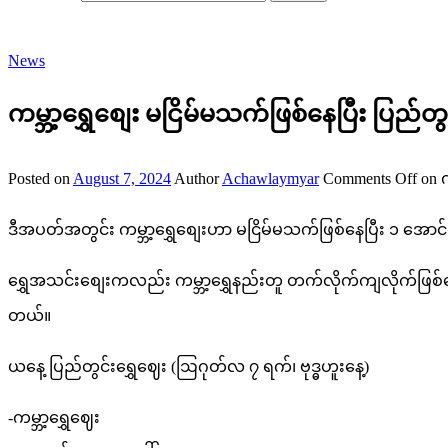
News
ကမ္ဘာ့ရွှေစျေး မငြိမ်မသက်ဖြစ်နေပြီး ပြည်တ
Posted on
August 7, 2024
Author
Achawlaymyar
Comments Off
on က
ဒီအပတ်အတွင်း ကမ္ဘာ့ရွှေစျေးဟာ မငြိမ်မသက်ဖြစ်နေပြီး ၁ အ
ရွှေအသင်းစျေးကလည်း ကမ္ဘာ့ရွှေနည်းတူ တက်လိုက်ကျလိုက်ဖြစ်
တယ်။
ယနေ့ ပြည်တွင်းရွှေဈေး (ဩဂုတ်လ ၇ ရက်၊ ဗုဒ္ဓဟူးနေ့)
-ကမ္ဘာ့ရွှေဈေး