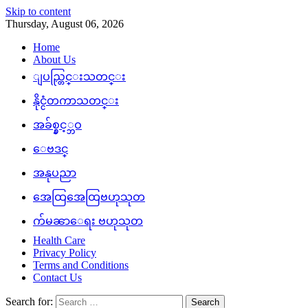
Skip to content
Thursday, August 06, 2026
Home
About Us
ျပည္တြင္းသတင္း
နိုင္ငံတကာသတင္း
အခ်စ္နွင့္ဘဝ
ေဗဒင္
အနုပညာ
အေထြအေထြဗဟုသုတ
က်မၼာေရး ဗဟုသုတ
Health Care
Privacy Policy
Terms and Conditions
Contact Us
Search for: