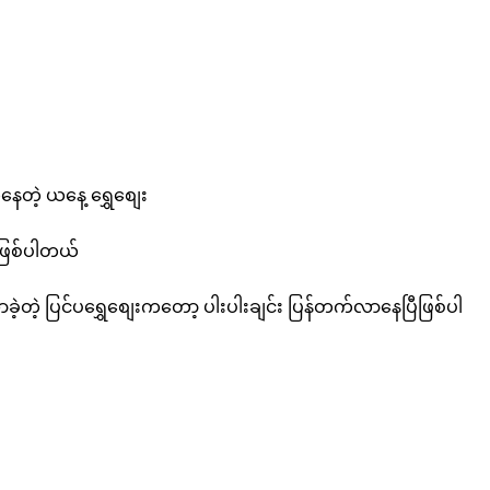
နေတဲ့ ယနေ့ ရွှေစျေး
ဖြစ်ပါတယ်
ဲ့ ပြင်ပရွှေစျေးကတော့ ပါးပါးချင်း ပြန်တက်လာနေပြီဖြစ်ပါ