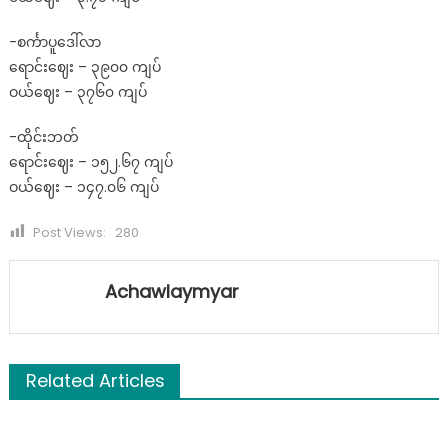
-စင်္ကာပူဒေါ်လာ
ရောင်းဈေး – ၃၉၀၀ ကျပ်
ဝယ်ဈေး – ၃၇၆၀ ကျပ်
-ထိုင်းဘတ်
ရောင်းဈေး – ၁၅၂.၆၇ ကျပ်
ဝယ်ဈေး – ၁၄၇.၀၆ ကျပ်
Post Views:
280
Achawlaymyar
Related Articles