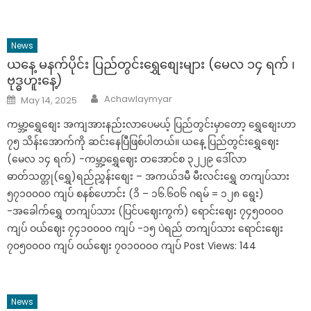
News
ယနေ့ မနက်ပိုင်း ပြည်တွင်းရွှေစျေးများ (မေလ ၁၄ ရက် ၊
ဗုဒ္ဓဟူးနေ့)
Author
Posted
Achawlaymyar
May 14, 2025
on
ကမ္ဘာ့ရွှေစျေး အကျအားနည်းလာပေမယ့် ပြည်တွင်းမှာတော့ ရွှေစျေးဟာ
၇၅ သိန်းအောက်ကို ဆင်းနေပြီဖြစ်ပါတယ်။ ယနေ့ ပြည်တွင်းရွှေဈေး
(မေလ ၁၄ ရက်) -ကမ္ဘာ့ရွှေဈေး တအောင်စ ၃၂၂၉ ဒေါ်လာ
ဓာတ်သတ္တု(ရွှေ)ရည်ညွှန်းစျေး – အကယ်ဒမီ မီးလင်းရွှေ တကျပ်သား
၅၇၁၀၀၀၀ ကျပ် စနစ်ဟောင်း (၁ိ – ၁၆.၆၀၆ ဂရမ် = ၁၂၈ ရွေး)
-အခေါက်ရွှေ တကျပ်သား (ပြင်ပဈေးကွက်) ရောင်းဈေး ၇၄၅၀၀၀၀
ကျပ် ဝယ်ဈေး ၇၄၁၀၀၀၀ ကျပ် -၁၅ ပဲရည် တကျပ်သား ရောင်းဈေး
၇၀၅၀၀၀၀ ကျပ် ဝယ်ဈေး ၇၀၁၀၀၀၀ ကျပ် Post Views: 144
News