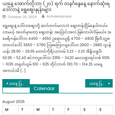
ယနေ့ အောက်တိုဘာ (၂၀) ရက် တနင်္ဂနွေနေ့ နောက်ဆုံးရ
ဒေါ်လာနဲ့ ရွှေဈေးနှုန်းများ
Author
Posted
Achawlaymyar
October 20, 2024
on
ရွှေစျေးနဲ့ ဒေါ်လာစျေးတို့ ဆက်တက်မလာဘဲ စျေးတန်းငြိမ်နေပါတယ်။
လာမယ့် အပတ်မှာတော့ စျေးတန်း အပြောင်းအလဲ ဖြစ်လာပါလိမ့်မယ်။ အ
မေရိကန်ဒေါ်လာ 4450 – 4550 ဥရောပယူရို 4700 – 4830 ဗြိတိသျှစ
တာလင်ပေါင် 5650 – 5780 သြစတြေးလျဒေါ်လာ 2900 – 2980 ဂျပန်
ယန်း 28.90 – 29.65 တောင်ကိုရီးယားဝမ် 3.23 – 3.33 အိန္ဒိယရူပီး
50.95 – 52.40 စင်ကာပူဒေါ်လာ 3355 – 3420 မလေးရှားရင်းဂစ် 1005
– 1035 တရုတ်ယွမ် 610 – 625 ထိုင်းဘတ် 130.70 – 134.25 ယနေ့
အကယ်ဒမီ […]
Post
ယနေ့ ပြည်တွင်းရွှေစျေးများ ( စက်တင်ဘာလ ၁၄)
ယနေ့ ပြည်တွင်းရွှေစျေးများ (စက်တင်ဘာ ၁၆)
Calendar
navigation
August 2026
M
T
W
T
F
S
S