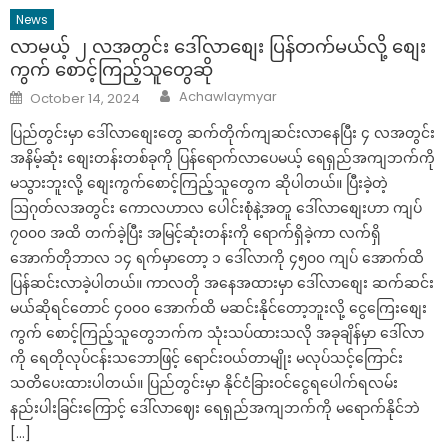
News
လာမယ့် ၂ လအတွင်း ဒေါ်လာစျေး ပြန်တက်မယ်လို့ စျေး
ကွက် စောင့်ကြည့်သူတွေဆို
Author
Posted
Achawlaymyar
October 14, 2024
on
ပြည်တွင်းမှာ ဒေါ်လာစျေးတွေ ဆက်တိုက်ကျဆင်းလာနေပြီး ၄ လအတွင်း
အနိမ့်ဆုံး စျေးတန်းတစ်ခုကို ပြန်ရောက်လာပေမယ့် ရေရှည်အကျဘက်ကို
မသွားဘူးလို့ စျေးကွက်စောင့်ကြည့်သူတွေက ဆိုပါတယ်။ ပြီးခဲ့တဲ့
ဩဂုတ်လအတွင်း ကောလဟာလ ပေါင်းစုံနဲ့အတူ ဒေါ်လာစျေးဟာ ကျပ်
၇၀၀၀ အထိ တက်ခဲ့ပြီး အမြင့်ဆုံးတန်းကို ရောက်ရှိခဲ့ကာ လက်ရှိ
အောက်တိုဘာလ ၁၄ ရက်မှာတော့ ၁ ဒေါ်လာကို ၄၅၀၀ ကျပ် အောက်ထိ
ပြန်ဆင်းလာခဲ့ပါတယ်။ ကာလတို အနေအထားမှာ ဒေါ်လာစျေး ဆက်ဆင်း
မယ်ဆိုရင်တောင် ၄၀၀၀ အောက်ထိ မဆင်းနိုင်တော့ဘူးလို့ ငွေကြေးစျေး
ကွက် စောင့်ကြည့်သူတွေဘက်က သုံးသပ်ထားသလို အခုချိန်မှာ ဒေါ်လာ
ကို ရေတိုလုပ်ငန်းသဘောဖြင့် ရောင်းဝယ်တာမျိုး မလုပ်သင့်ကြောင်း
သတိပေးထားပါတယ်။ ပြည်တွင်းမှာ နိုင်ငံခြားဝင်ငွေရပေါက်ရလမ်း
နည်းပါးခြင်းကြောင့် ဒေါ်လာဈေး ရေရှည်အကျဘက်ကို မရောက်နိုင်ဘဲ
[…]