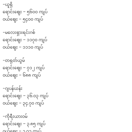
-ယူရို
ရောင်းဈေး – ၅၆၀၀ ကျပ်
ဝယ်ဈေး – ၅၄၀၀ ကျပ်
-မလေးရှားရင်းဂစ်
ရောင်းဈေး – ၁၁၇၀ ကျပ်
ဝယ်ဈေး – ၁၁၁၀ ကျပ်
-တရုတ်ယွမ်
ရောင်းဈေး – ၇၁၂ ကျပ်
ဝယ်ဈေး – ၆၈၈ ကျပ်
-ဂျပန်ယန်း
ရောင်းဈေး – ၃၆.၀၃ ကျပ်
ဝယ်ဈေး – ၃၄.၇၀ ကျပ်
-ကိုရီးယားဝမ်
ရောင်းဈေး – ၃.၈၅ ကျပ်
ဝယ်ဈေး – ၃.၇၁ ကျပ်