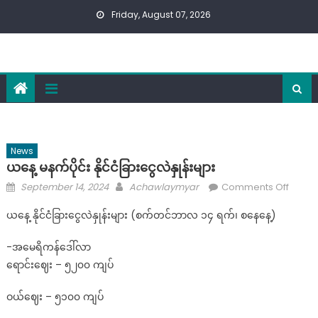
Skip
Friday, August 07, 2026
to
content
News
ယနေ့ မနက်ပိုင်း နိုင်ငံခြားငွေလဲနှုန်းများ
Posted
Author
on
September 14, 2024
Achawlaymyar
Comments Off
on
ယနေ့
ယနေ့ နိုင်ငံခြားငွေလဲနှုန်းများ (စက်တင်ဘာလ ၁၄ ရက်၊ စနေနေ့)
မနက်
ပိုင်း
-အမေရိကန်ဒေါ်လာ‌
နိုင်ငံခြ
ရောင်းဈေး – ၅၂၀၀ ကျပ်
လဲ
နှုန်း
ဝယ်ဈေး – ၅၁၀၀ ကျပ်
များ