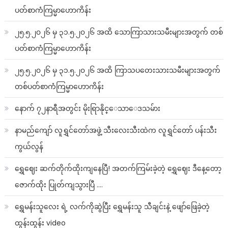
ပတ်စာကံကြမ္မာဟောကိန်း
၂၅.၅.၂၀၂၆ မှ ၃၁.၅.၂၀၂၆ အထိ သောကြာသားသမီးများအတွက် တစ်
ပတ်စာကံကြမ္မာဟောကိန်း
၂၅.၅.၂၀၂၆ မှ ၃၁.၅.၂၀၂၆ အထိ ကြာသပတေးသားသမီးများအတွက်
တစ်ပတ်စာကံကြမ္မာဟောကိန်း
နောက် ၇၂နာရီအတွင်း မိုးရြာနိုင္ေသာေဒသမ်ား
နာမည်ကျော် လူရွှင်တော်အဖွဲ့ သီးလေးသီးထဲက လူရွှင်တော် ပန်းသီး
ကွယ်လွန်
ရွှေဈေး ဆက်တိုက်ထိုးကျနေပြီ! အတက်ကြမ်းခဲ့တဲ့ ရွှေဈေး ဒီနေ့တော့
ဇောက်ထိုး ပြုတ်ကျသွားပြီ ….
ရွှေမန်းသူလေး ရဲ့ လက်ကိုဆွဲပြီး ရွှေမန်းသူ သီချင်းနဲ့ ဖျော်ဖြေခဲ့တဲ့
ထွန်းထွန်း video