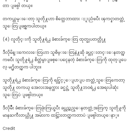
တာ ျဖစ္ပါ တယ္။
တကယ္တမ္းေတာ့ သူတို႔ဟာ စိတ္သေဘာထား ႏူးညံၿပီး ၾကင္နာတတ္တဲ့
သူေတြျဖစ္ၾကပါတယ္။
(4) လူတိုင္းကို သူတို႔ရဲ႕ ခံစားခ်က္ေတြ ထုတ္မျပတတ္လို႔
ဒီလိုမိန္းကေလးေတြဟာ သူစိမ္းေတြနဲ႔ဆို ခပ္တင္းတင္းေနတတ္ၾ
ကၿပီး သူတို႔ရဲ႕ စိတ္ထဲမွာျဖစ္ေပၚေနတဲ့ ခံစားခ်က္ေတြကို ထုတ္ျပေ
လ့ မ႐ွိတတ္ၾက ပါဘူး။
သူတို႔ရဲ႕ ခံစားခ်က္ေတြကို ရင္ဖြင့္ေျပာျပ တတ္တဲ့သူေတြကေတာ့
သူတို႔ တကယ္ အေလးအနက္ထား ခင္မင္တဲ့ သူတို႔ဘဝရဲ႕ အေရးပါဆုံး
သူေတြပဲ ျဖစ္ပါတယ္။
ဒီလိုမ်ိဳး ခံစားခ်က္ေတြဖုံးကြယ္ၿပီး ခပ္တည္တည္ေနတတ္တဲ့အတြက္ သူတို႔ကို
မာနႀကီးတယ္လို႔ အမ်ားက ထင္သြားတတ္ၾကတာပဲ ျဖစ္ပါတယ္ေနာ္။
Credit