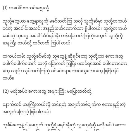
(1) အပေါင်းအသင်းရွေးလို့
သူတို့တွေဟာ တွေ့ရာလူကို မခင်တတ်ကြ သလို သူတို့ဆီမှာ သူတို့တကယ်
ခင်တဲ့ အပေါင်းအသင်း အနည်းငယ်လောက်သာ ရှိပါတယ်။ သူတို့တကယ်
မခင်တဲ့ သူတွေ အပေါ် သိပ်ရင်းနှီး ဟန်မပြတတ်ကြတဲ့အတွက် သူတို့ကို
မာနကြီး တယ်လို့ ထင်တတ် ကြပါ တယ်။
တကယ်တမ်း သူတို့ခင်မင်တဲ့ သူတွေနဲ့ ဆိုရင်တော့ သူတို့ဟာ စကားတွေ
ပေါက်ပေါက်ဖောက် သလို ပြောတတ်ကြပြီး မထင်ရအောင် ပေါတောတော
တွေ လည်း လုပ်တတ်ကြတဲ့ ခင်မင်စရာကောင်းသူလေးတွေ ဖြစ်ကြပါ
တယ်။
(2) မလိုအပ်ပဲ စကားတွေ အများကြီး မပြောတတ်လို့
နောက်ထပ် မာနကြီးတယ်လို့ ထင်ရတဲ့ အချက်တစ်ချက်က စကားနည်းတဲ့
အတွက်ကြောင့် ဖြစ်ပါတယ်။
သူစိမ်းတွေနဲ့ ဒါမှမဟုတ် သူတို့နဲ့ မရင်းနှီးတဲ့ သူတွေနဲ့ဆို မလိုအပ်ပဲ စကား