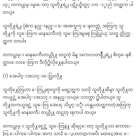
ယ့္ တကယ္တမ္းမွာေတာ့ သူတို႔ရဲ႕ ပင္ကိုယ္စိတ္ရင္းက ႏူးညံ တတ္ၾက ပါ
င္
တယ္။
ရ
တဲ့
သူတို႔ရဲ႕ ပုံစံက နည္းနည္း ေအးစက္စက္ ေနတတ္တဲ့ အတြက္ သူ
မိ
တို႔ကို လူေတြက မာနႀကီးတဲ့ သူေတြအျဖစ္ လြယ္လြယ္ သတ္မွ တ္လိုက္တ
န္း
ကေ
တ္ၾက တာပါ။
လး
တကယ္တမ္း မာနႀကီးတယ္လို႔ ထင္ရတဲ့ မိန္းကေလးတစ္ခ်ိဳ႕ရဲ႕ စိတ္ေနစိ
တ
စ္
တ္ထားေလးေတြက ဒီလို႐ွိလို႔ေနပါတယ္။
ခ်ိဳ႕ရဲ႕
နား
(1) အေပါင္းအသင္းေ႐ြးလို႔
လ
သူတို႔ေတြဟာ ေတြ႕ရာလူကို မခင္တတ္ၾက သလို သူတို႔ဆီမွာ သူတို႔တ
ည္
ဖို႔ခ
ကယ္ခင္တဲ့ အေပါင္းအသင္း အနည္းငယ္ေလာက္သာ ႐ွိပါတယ္။ သူ
က္
တို႔တကယ္မခင္တဲ့ သူေတြ အေပၚ သိပ္ရင္းႏွီး ဟန္မျပတတ္ၾကတဲ့အတြက္
တဲ့
သူတို႔ကို မာနႀကီး တယ္လို႔ ထင္တတ္ ၾကပါ တယ္။
စိ
တ္ေ
တကယ္တမ္း သူတို႔ခင္မင္တဲ့ သူေတြနဲ႔ ဆိုရင္ေတာ့ သူတို႔ဟာ စကားေ
န
တြ ေပါက္ေပါက္ေဖာက္ သလို ေျပာတတ္ၾကၿပီး မထင္ရေအာင္ ေ