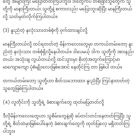
တွေ အများကြီး မပြောတတ်ကြပါဘူး။ ဒါတွေကပဲ တစ်ခြားသူတွေက သူ
တို့ကို မာနာကြီးတယ်၊ သူတို့နဲ့ စကားလည်း မပြောဘူးဆိုပြီး မာနကြီးတယ်
လို့ သတ်မှတ်လိုက်ကြပါတယ်။
(3) နူးညံတဲ့ နှလုံးသားတစ်စုံကို ဝှက်ထားချင်လို့
မာနကြီးတယ်လို့ ထင်ရတတ်တဲ့ မိန်းကလေးတွေမှာ တကယ်တမ်းတော့ နူး
ညံတဲ့ နှလုံးသား တစ်စုံရှိလို့နေပါတယ်။ ဒါပေမယ့် ဒါက သူတို့ကို အားနည်း
တယ်၊ အသုံးချ လွယ်တယ်လို့ ထင်သွားမှာ စိုးတဲ့အတွက်ကြောင့်မာ
မာကျောကျော ပုံစံမျိုးလေးဖြစ်အောင် နေထိုင်ကြ တာ ဖြစ်ပါ တယ်။
တကယ်တမ်းတော့ သူတို့ဟာ စိတ်သဘောထား နူးညံပြီး ကြင်နာတတ်တဲ့
သူတွေဖြစ်ကြပါတယ်။
(4) လူတိုင်းကို သူတို့ရဲ့ ခံစားချက်တွေ ထုတ်မပြတတ်လို့
ဒီလိုမိန်းကလေးတွေဟာ သူစိမ်းတွေနဲ့ဆို ခပ်တင်းတင်းနေတတ်ကြပြီး သူ
တို့ရဲ့ စိတ်ထဲမှာဖြစ်ပေါ်နေတဲ့ ခံစားချက်တွေကို ထုတ်ပြလေ့ မရှိတတ်ကြ
ပါဘူး။