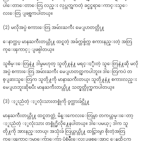
စိ
ပါေတာေတာေတြ လည္း လုပ္တတ္ၾကတဲ့ ခင္မင္စရာေကာင္းသူေ
တ္
လးေတြ ျဖစ္ၾကပါတယ္။
ထား
မ်ား…..
(2) မလိုအပ္ပဲ စကားေတြ အမ်ားႀကီး မေျပာတတ္လို႔
ေနာက္ထပ္ မာနႀကီးတယ္လို႔ ထင္ရတဲ့ အခ်က္တစ္ခ်က္က စကားနည္းတဲ့ အတြ
က္ေၾကာင့္ ျဖစ္ပါတယ္။
သူစိမ္းေတြနဲ႔ ဒါမွမဟုတ္ သူတို႔နဲ႔ မရင္းႏွီးတဲ့ သူေတြနဲ႔ဆို မလို
အပ္ပဲ စကားေတြ အမ်ားႀကီး မေျပာတတ္ၾကပါဘူး။ ဒါေတြကပဲ တ
စ္ျခားသူေတြက သူတို႔ကို မာနာႀကီးတယ္၊ သူတို႔နဲ႔ စကားလည္း
မေျပာဘူးဆိုၿပီး မာနႀကီးတယ္လို႔ သတ္မွတ္လိုက္ၾကပါတယ္။
(3) ႏူးညံတဲ့ ႏွလုံးသားတစ္စုံကို ဝွက္ထားခ်င္လို႔
မာနႀကီးတယ္လို႔ ထင္ရတတ္တဲ့ မိန္းကေလးေတြမွာ တကယ္တမ္းေတာ့
ႏူးညံတဲ့ ႏွလုံးသား တစ္စုံ႐ွိလို႔ေနပါတယ္။ ဒါေပမယ့္ ဒါက သူ
တို႔ကို အားနည္းတယ္၊ အသုံးခ် လြယ္တယ္လို႔ ထင္သြားမွာ စိုးတဲ့အတြ
က္ေၾကာင့္မာမာေက်ာေက်ာ ပုံစံမ်ိဳးေလးျဖစ္ေအာင္ ေနထိုင္ၾက