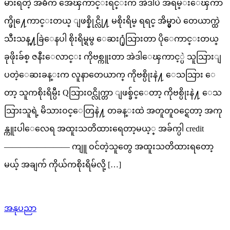
မ်ားရတဲ့ အဓိက အေၾကာင္းရင္းက အဲဒါပဲ အရမ္းေၾကာ
က္ဖို႔ေကာင္းတယ္ ျဖစ္နိုင္လို႔ မစိုးရိမ္ ရရင္ အိမ္မွာပဲ တေယာက္ထဲ
သီးသန္႔ခြဲေနပါ စိုးရိမ္ရမွ ေဆး႐ုံသြားတာ ပိုေကာင္းတယ္
ခုဖိုးခ်စ္ ဇနီးေလာင္း ကိုဗစ္ကူးတာ အဲဒါေၾကာင့္ပဲ သူသြားျ
ပတဲ့ေဆးခန္းက လူနာတေယာက္ ကိုဗစ္ပိုးနဲ႔​ ေသသြား ေ
တာ့ သူကစိုးရိမ္ပီး Qသြားဝင္လိုက္တာ ျဖစ္ခ်င္ေတာ့ ကိုဗစ္ပိုးနဲ႔ ေသ
သြားသူရဲ့ မိသားဝင္ေတြနဲ႔ တခန္းထဲ အတူတူဝင္ရေတာ့ အကု
န္ကူးပါေလေရ အထူးသတိထားရေတာ့မယ့္ အခ်က္ပါ credit
———————— ကျူ ဝင်တဲ့သူတွေ အထူးသတိထားရတော့
မယ့် အချက် ကိုယ်ကစိုးရိမ်လို့ […]
အနုပညာ