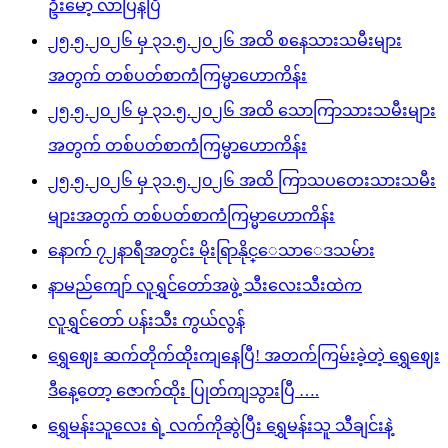
ဦးမော့ လာပြန်ပြီ
၂၅.၅.၂၀၂၆ မှ ၃၁.၅.၂၀၂၆ အထိ စနေသားသမီးများ
အတွက် တစ်ပတ်စာကံကြမ္မာဟောကိန်း
၂၅.၅.၂၀၂၆ မှ ၃၁.၅.၂၀၂၆ အထိ သောကြာသားသမီးများ
အတွက် တစ်ပတ်စာကံကြမ္မာဟောကိန်း
၂၅.၅.၂၀၂၆ မှ ၃၁.၅.၂၀၂၆ အထိ ကြာသပတေးသားသမီး
များအတွက် တစ်ပတ်စာကံကြမ္မာဟောကိန်း
နောက် ၇၂နာရီအတွင်း မိုးရြာနိုင္ေသာေဒသမ်ား
နာမည်ကျော် လူရွှင်တော်အဖွဲ့ သီးလေးသီးထဲက
လူရွှင်တော် ပန်းသီး ကွယ်လွန်
ရွှေဈေး ဆက်တိုက်ထိုးကျနေပြီ! အတက်ကြမ်းခဲ့တဲ့ ရွှေဈေး
ဒီနေ့တော့ ဇောက်ထိုး ပြုတ်ကျသွားပြီ ….
ရွှေမန်းသူလေး ရဲ့ လက်ကိုဆွဲပြီး ရွှေမန်းသူ သီချင်းနဲ့