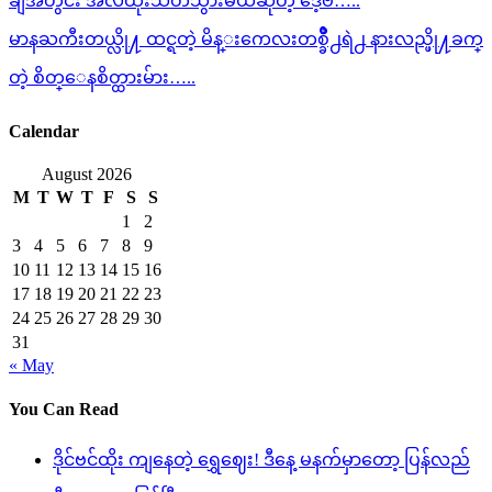
ချီအတွင်း အလဲထိုးသတ်သွားမယ်ဆိုတဲ့ ဒေ့ဗ်…..
မာနႀကီးတယ္လို႔ ထင္ရတဲ့ မိန္းကေလးတစ္ခ်ိဳ႕ရဲ႕ နားလည္ဖို႔ခက္
တဲ့ စိတ္ေနစိတ္ထားမ်ား…..
Calendar
August 2026
M
T
W
T
F
S
S
1
2
3
4
5
6
7
8
9
10
11
12
13
14
15
16
17
18
19
20
21
22
23
24
25
26
27
28
29
30
31
« May
You Can Read
ဒိုင်ဗင်ထိုး ကျနေတဲ့ ရွှေဈေး! ဒီနေ့ မနက်မှာတော့ ပြန်လည်