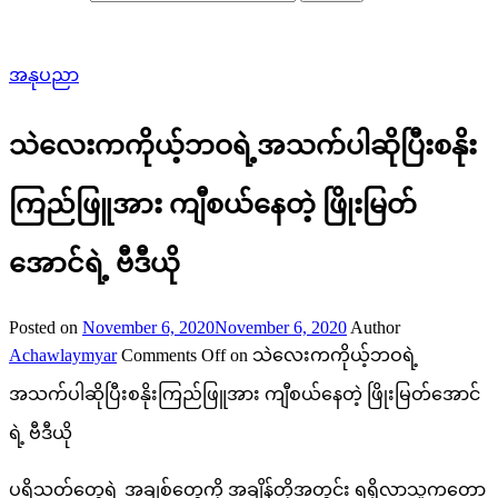
အနုပညာ
သဲလေးကကိုယ့်ဘဝရဲ့အသက်ပါဆိုပြီးစနိုး
ကြည်ဖြူအား ကျီစယ်နေတဲ့ ဖြိုးမြတ်
အောင်ရဲ့ ဗီဒီယို
Posted on
November 6, 2020
November 6, 2020
Author
Achawlaymyar
Comments Off
on သဲလေးကကိုယ့်ဘဝရဲ့
အသက်ပါဆိုပြီးစနိုးကြည်ဖြူအား ကျီစယ်နေတဲ့ ဖြိုးမြတ်အောင်
ရဲ့ ဗီဒီယို
ပရိသတ်တွေရဲ့ အချစ်တွေကို အချိန်တိုအတွင်း ရရှိလာသူကတော့