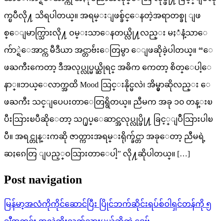
က္ၿပီလို႔ သိရပါတယ္။ အရမ္းျဖစ္ခ်င္ေနတဲ့အရာတစ္ခု ျဖ
စ္ေျမာက္သြားလို႔ ဝမ္းသာေနတယ္လို႔လည္း မႈံနံ့သာေ
က်ာ္ရဲေအာင္က မီဒီယာ အင္တာဗ်ဴးေတြမွာ ေျဖဆိုခဲ့ပါတယ္။ “ေ
ဖႀကီးကေတာ့ ဒီအလုပ္လုပ္မယ္ဆိုရင္ အဓိက ကေတာ့ စိတ္ေပါ့ေ
နာ္။ဘယ္ေလာက္အထိ Mood သြင္းနိုင္မလဲ၊ အိမ္မွာဆိုလည္း ေ
ဖႀကီး သင္ျပေပးတာေတြရွိတယ္။ ညီမက အခု ၁၀ တန္းၿ
ပီးသြားၿပီဆိုေတာ့ သ႐ုပ္ေဆာင္အလုပ္လုပ္ဖို႔ ခြင့္ျပဳသြားပါၿ
ပီ။ အရင္တုန္းကဆို ဇာတ္ကားအရမ္းရိုက္ခ်င္တာ အခုေတာ့ ညီမရဲ့
ဆႏၵေတြ ျပည့္ဝသြားတာေပါ့” လို႔ဆိုပါတယ္။ […]
Post navigation
မြန်မာ့အလံကိုကိုင်ဆောင်ပြီး ပြိုင်ဘက်ဆိုင်းရပ်စ်ဝါရှင်တန်ကို ၅