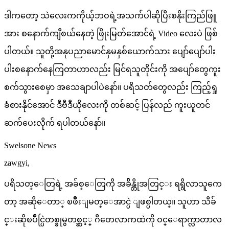
ဒါကတော့ သဲလေးကကိုယ့်ဘဝရဲ့အသက်ပါဆိုပြီးစနိုးကြည်ဖြူ
အား စနောက်ကျီစယ်နေတဲ့ ဖြိုးမြတ်အောင်ရဲ့ Video လေးပဲ ဖြစ်
ပါတယ်။ သူတို့အနုပညာမောင်နှမနှစ်ယောက်သား ပျော်ပျော်ပါး
ပါးစနောက်နေကြတာဟာလည်း မြင်ရသူတိုင်းကို အပျော်တွေကူး
စက်သွားစေမှာ အသေချာပါပဲနော်။ ပရိသတ်တွေလည်း ကြည့်ရှု
ခံစားနိုင်အောင် ဒီဗီဒီယိုလေးကို တစ်ဆင့် ပြန်လည် ကူးယူတင်
ဆက်ပေးလိုက် ရပါတယ်နော်။
Swelsone News
zawgyi,
ပရိသတ္ေတြရဲ့ အခ်စ္ေတြကို အခ်ိန္တိုအတြင္း ရရွိလာသူကေ
တာ့ အဆိုေတာ္ ၿဖိဳးျမတ္ေအာင္ပဲ ျဖစ္ပါတယ္။ သူဟာ သီခ်
င္းဆိုၿပိဳင္ပြဲတစ္ခုမွတစ္ဆင့္ ဂီတေလာကထဲကို ဝင္ေရာက္လာတာလ