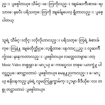
ည္း ျဖစ္ပါတယ္။ သီခ်င္းေတြကိုလည္း အျမဲႀကိဳးစားေရး
သားေနၿပီး ပရိသတ္ေတြကို အျမဲခ်ျပေလ့ ရွိတာလည္း ျဖစ္
ပါတယ္
သူရဲ့ သီခ်င္းတိုင္းလိုလိုဟာလည္း ပရိသတ္ေတြရဲ့ ခံစားခ်
က္ေတြနဲ႔ အျမဲတိုက္ဆိုင္ေလ့ရွိတာေၾကာင့္လည္း လူႀကိဳ
က္မ်ားေနၾကတာလည္း ျဖစ္ပါတယ္။ လတ္တေလာမွာေတာ့
Music Video တစ္ခုမွာ ေမာ္ဒယ္ ေကာင္မေလး တစ္ေယာက္နဲ႔ ပါ
ဝင္သ႐ုပ္ေဆာင္ထားတာပဲ ျဖစ္ပါတယ္။ မေန႔ညကလည္း ေမာ္ဒ
ယ္ စနိုးၾကည္ျဖဴရဲ့ လူမႈကြန္ယက္စာမ်က္ႏွာမွာ ဗီဒီယိုေလး တ
စ္ခု တင္ထားတာပဲ ျဖစ္ပါတယ္။