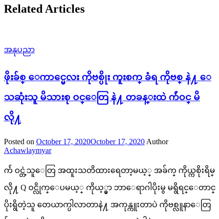
Related Articles
အနုပညာ
ဖိုးခ်စ္ ေကာင္မေလး ကိုဗစ္ပိုး ကူးစက္ ခံရ ကိုဗစ္ နဲ႔​ ေ
သဆုံးသူ မိသားစု ဝင္ေတြ နဲ႔ တခန္းထဲ က်ဴဝင္ မိ
လို႔
Posted on
October 17, 2020
October 17, 2020
Author
Achawlaymyar
က်ဴ ဝင္တဲ့သူေတြ အထူးသတိထားရေတာ့မယ့္ အခ်က္ ကိုယ္ကစိုးရိမ္
လို႔ Q ဝင္လိုက္ေပမယ့္ ကိုယ့္မွာ ဘာေရာဂါပိုးမွ မရွိရင္ေတာင္
ပိုးရွိတဲ့သူ တေယာက္ပါလာတာနဲ႔ အကုန္ကူးတာပဲ ကိုဗစ္လူနာေတြ