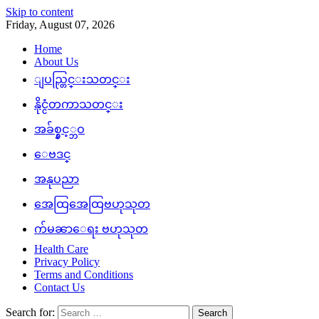
Skip to content
Friday, August 07, 2026
Home
About Us
ျပည္တြင္းသတင္း
နိုင္ငံတကာသတင္း
အခ်စ္နွင့္ဘဝ
ေဗဒင္
အနုပညာ
အေထြအေထြဗဟုသုတ
က်မၼာေရး ဗဟုသုတ
Health Care
Privacy Policy
Terms and Conditions
Contact Us
Search for: