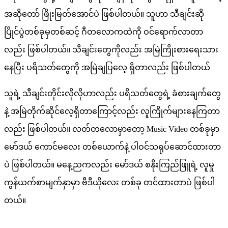
အဆိုတော် ဖြိုးမြတ်အောင်ပဲ ဖြစ်ပါတယ်။ သူဟာ သီချင်းဆို
ပြိုင်ပွဲတစ်ခုမှတစ်ဆင့် ဂီတလောကထဲကို ဝင်ရောက်လာတာ
လည်း ဖြစ်ပါတယ်။ သီချင်းတွေကိုလည်း အမြဲကြိုးစားရေးသား
နေပြီး ပရိသတ်တွေကို အမြဲချပြလေ့ ရှိတာလည်း ဖြစ်ပါတယ်
သူရဲ့ သီချင်းတိုင်းလိုလိုဟာလည်း ပရိသတ်တွေရဲ့ ခံစားချက်တွေ
နဲ့ အမြဲတိုက်ဆိုင်လေ့ရှိတာကြောင့်လည်း လူကြိုက်များနေကြတာ
လည်း ဖြစ်ပါတယ်။ လတ်တလောမှာတော့ Music Video တစ်ခုမှာ
မော်ဒယ် ကောင်မလေး တစ်ယောက်နဲ့ ပါဝင်သရုပ်ဆောင်ထားတာ
ပဲ ဖြစ်ပါတယ်။ မနေ့ညကလည်း မော်ဒယ် စနိုးကြည်ဖြူရဲ့ လူမှု
ကွန်ယက်စာမျက်နှာမှာ ဗီဒီယိုလေး တစ်ခု တင်ထားတာပဲ ဖြစ်ပါ
တယ်။