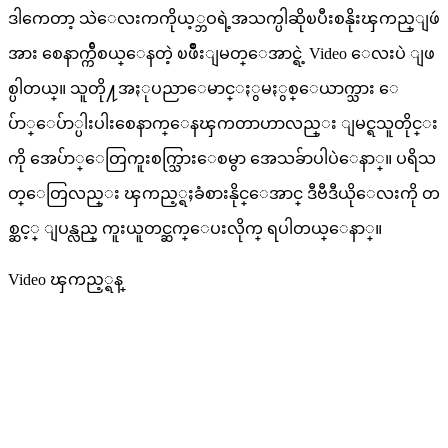
ဒါကေတာ့ သဲေလးကကိုယ့္ဘဝရဲ့အသက္ပါဆိုၿပီးစနိုးၾကည္ျဖဴ
အား စေနာက္က်ီစယ္ေနတဲ့ ၿဖိဳးျမတ္ေအာင္ရဲ့ Video ေလးပဲ ျဖ
စ္ပါတယ္။ သူတို႔အႏုပညာေမာင္ႏွမႏွစ္ေယာက္သား ေ
ပ်ာ္ေပ်ာ္ပါးပါးစေနာက္ေနၾကတာဟာလည္း ျမင္ရသူတိုင္း
ကို အေပ်ာ္ေတြကူးစက္သြားေစမွာ အေသခ်ာပါပဲေနာ္။ ပရိသ
တ္ေတြလည္း ၾကည့္ရႈခံစားနိုင္ေအာင္ ဒီဗီဒီယိုေလးကို တ
စ္ဆင့္ ျပန္လည္ ကူးယူတင္ဆက္ေပးလိုက္ ရပါတယ္ေနာ္။
Video ၾကည့္ရန္