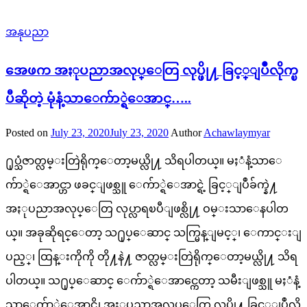
အနုပညာ
အေဖက အႏုပညာအလုပ္ေတြ လုပ္ဖို႔ ခြင့္ျပဳလိုက္ၿ
ပီဆိုတဲ့ မုံနံ့သာေက်ာ္ရဲေအာင္…..
Posted on
July 23, 2020
July 23, 2020
Author
Achawlaymyar
႐ုပ္သံဇာတ္လမ္းတြဲရိုက္ေတာ့မယ္လို႔ သိရပါတယ္။ မႈံနံ့သာေ
က်ာ္ရဲေအာင္ဟာ ဖခင္ျဖစ္သူ ေက်ာ္ရဲေအာင္ရဲ့ ခြင့္ျပဳခ်က္နဲ႔
အႏုပညာအလုပ္ေတြ လုပ္လာရၿပီျဖစ္လို႔ ဝမ္းသာေနပါတ
ယ္။ အခုဆိုရင္ေတာ့ သ႐ုပ္ေဆာင္ သက္မြန္ျမင့္၊ ေကာင္းျ
ပည့္၊ ထြန္းကိုကို တို႔နဲ႔ ဇာတ္လမ္းတြဲရိုက္ေတာ့မယ္လို႔ သိရ
ပါတယ္။ သ႐ုပ္ေဆာင္ ေက်ာ္ရဲေအာင္ကေတာ့ သမီးျဖစ္သူ မႈံနံ့
သာေက်ာ္ရဲေအာင္ကို အႏုပညာအလုပ္ေတြ လုပ္ဖို႔ ခြင့္ျပဳလို