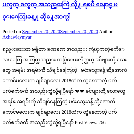
ပက္ပက္ စက္စက္ အသည္းကြဲ လို႔ ရၿပီ ေနာ္ မ
င္းေသြးခန္႔ ဆို႔ေအာက္ပါ
Posted on
September 20, 2020
September 20, 2020
Author
Achawlaymyar
ရည္းစားသာ မရွိတာ ခဏခဏ အသည္းကြဲၾကတဲ့စကီေ
လးေတြ အတြက္အသည္း ထပ္ခြဲေပးလိုက္တယ္ ခင်ဗျားတို့ လေး
တွေ အရမ်း အရမ်းကို သိချင်နေကြတဲ့ မင်းသွေးခန့် ဆို့အောက်
ကောင်မလေးက ချစ်ချာလေး 2018ထဲက တွဲနေတာတဲ့ ပက်
ပက်စက်စက် အသည်းကွဲလို့ရပြီနော် 💔💔 ခင်ဗျားတို့ လေးတွေ
အရမ်း အရမ်းကို သိချင်နေကြတဲ့ မင်းသွေးခန့် ဆို့အောက်
ကောင်မလေးက ချစ်ချာလေး 2018ထဲက တွဲနေတာတဲ့ ပက်
ပက်စက်စက် အသည်းကွဲလို့ရပြီနော် Post Views: 266