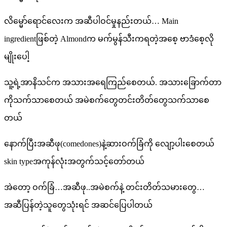
လိမ္မော်ရောင်လေးက အဆီပါဝင်မှုနည်းတယ်… Main
ingredientဖြစ်တဲ့ Almondက မက်မွန်သီးကရတဲ့အစေ့ ဗာဒံစေ့လို
မျိုးပေါ့
သူ့ရဲ့အာနိသင်က အသားအရေကြည်စေတယ်. အသားခြောက်တာ
ကိုသက်သာစေတယ် အမဲစက်တွေတင်းတိတ်တွေသက်သာစေ
တယ်
နောက်ပြီးအဆီဖု(comedones)နဲ့ဆားဝက်ခြံကို လျော့ပါးစေတယ်
skin typeအကုန်လုံးအတွက်သင့်တော်တယ်
အဲတော့ ဝက်ခြံ…အဆီဖု..အမဲစက်နဲ့ တင်းတိတ်သမားတွေ…
အဆီပြန်တဲ့သူတွေသုံးရင် အဆင်ပြေပါတယ်