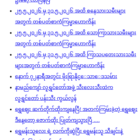
၂၅.၅.၂၀၂၆ မှ ၃၁.၅.၂၀၂၆ အထိ စနေသားသမီးများ
အတွက် တစ်ပတ်စာကံကြမ္မာဟောကိန်း
၂၅.၅.၂၀၂၆ မှ ၃၁.၅.၂၀၂၆ အထိ သောကြာသားသမီးများ
အတွက် တစ်ပတ်စာကံကြမ္မာဟောကိန်း
၂၅.၅.၂၀၂၆ မှ ၃၁.၅.၂၀၂၆ အထိ ကြာသပတေးသားသမီး
များအတွက် တစ်ပတ်စာကံကြမ္မာဟောကိန်း
နောက် ၇၂နာရီအတွင်း မိုးရြာနိုင္ေသာေဒသမ်ား
နာမည်ကျော် လူရွှင်တော်အဖွဲ့ သီးလေးသီးထဲက
လူရွှင်တော် ပန်းသီး ကွယ်လွန်
ရွှေဈေး ဆက်တိုက်ထိုးကျနေပြီ! အတက်ကြမ်းခဲ့တဲ့ ရွှေဈေး
ဒီနေ့တော့ ဇောက်ထိုး ပြုတ်ကျသွားပြီ ….
ရွှေမန်းသူလေး ရဲ့ လက်ကိုဆွဲပြီး ရွှေမန်းသူ သီချင်းနဲ့