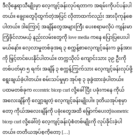
ဒီလိုနွေရာသီမျိုးမှာ လေ့ကျင့်ခန်းလုပ်ရတာက အရမ်းကိုပင်ပန်းပါ
တယ်။ ချွေးတွေပိုထွက်တဲ့အပြင် လိုတာထက်လည်း အားပိုကုန်စေ
ပါတယ်။ ဒါကြောင့် အချိန်တွေအများကြီး ပေးစရာမလိုပဲ ကျန်းမာ
ကြံ့ခိုင်လာမယ့် နည်းလမ်းတွေကို love media ကနေ ပြောပြပေးပါ
မယ်နော်။ လေ့လာမှုတစ်ခုအရ ၃ စက္ကန့်စာလေ့ကျင့်ခန်းက ခွန်အား
ကို မြှင့်တင်ပေးနိုင်ပါတယ်။ တက္ကသိုလ် ကျောင်းသား ၃၉ ဦးကို
တစ်ပတ်မှာ ၅ ရက်၊ အချိန် ၃ စက္ကန့်ကြွက်သား လေ့ကျင့်ခန်းလုပ်ဖို့
ရွေးချယ်ခဲ့ပါတယ်။ စမ်းသပ်မှုမှာ အုပ်စု ၃ ခုခွဲထားခဲ့ပါတယ်။
ပထမတစ်ခုက eccentric bicep curl လို့ခေါ်ပြီး ပခုံးကနေ ကိုယ်
အလေးချိန်ကို လျှော့ချတဲ့ လေ့ကျင့်ခန်းမျိုးပါ။ ဒုတိယအုပ်စုမှာ
တော့ ကိုယ်အလေးချိန်ကို ပခုံးတွေအထိ မြှောက်ပေးတဲ့isometric
bicep curl လို့ခေါ်တဲ့ လေ့ကျင့်ခန်းပုံစံတစ်မျိုးကို လုပ်ခိုင်းခဲ့ပါ
တယ်။ တတိယအုပ်စုကိုတော့ […]