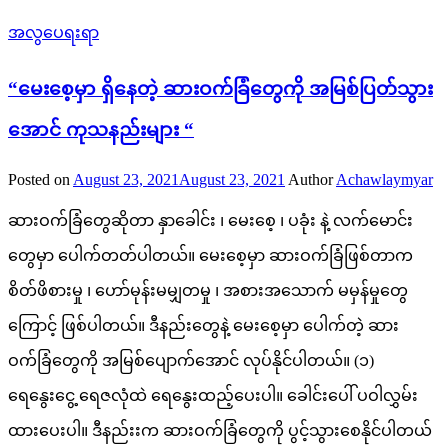
အလွပေရးရာ
“မေးစေ့မှာ ရှိနေတဲ့ ဆားဝက်ခြံတွေကို အမြစ်ပြတ်သွား
အောင် ကုသနည်းများ “
Posted on
August 23, 2021
August 23, 2021
Author
Achawlaymyar
ဆားဝက်ခြံတွေဆိုတာ နှာခေါင်း ၊ မေးစေ့ ၊ ပခုံး နဲ့ လက်မောင်း
တွေမှာ ပေါက်တတ်ပါတယ်။ မေးစေ့မှာ ဆားဝက်ခြံဖြစ်တာက
စိတ်ဖိစားမှု ၊ ဟော်မုန်းမမျှတမှု ၊ အစားအသောက် မမှန်မှုတွေ
ကြောင့် ဖြစ်ပါတယ်။ ဒီနည်းတွေနဲ့ မေးစေ့မှာ ပေါက်တဲ့ ဆား
ဝက်ခြံတွေကို အမြစ်ပျောက်အောင် လုပ်နိုင်ပါတယ်။ (၁)
ရေနွေးငွေ့ ရေဇလုံထဲ ရေနွေးထည့်ပေးပါ။ ခေါင်းပေါ် ပဝါလွှမ်း
ထားပေးပါ။ ဒီနည်းးက ဆားဝက်ခြံတွေကို ပွင့်သွားစေနိုင်ပါတယ်