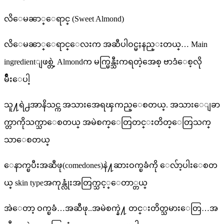
လိေမၼာ္ေရာင္ (Sweet Almond)
လိေမၼာ္ေရာင္ေလးက အဆီပါဝင္မႈနည္းတယ္… Main
ingredientျဖစ္တဲ့ Almondက မက္မြန္သီးကရတဲ့အေစ့ ဗာဒံေစ့လို
မ်ိဳးေပါ့
သူ႔ရဲ႕အာနိသင္က အသားအေရၾကည္ေစတယ္. အသားေျခာ
က္တာကိုသက္သာေစတယ္ အမဲစက္ေတြတင္းတိတ္ေတြသက္
သာေစတယ္
ေနာက္ၿပီးအဆီဖု(comedones)နဲ႔ဆားဝက္ၿခံကို ေလ်ာ့ပါးေစတ
ယ္ skin typeအကုန္လုံးအတြက္သင့္ေတာ္တယ္
အဲေတာ့ ဝက္ၿခံ…အဆီဖု..အမဲစက္နဲ႔ တင္းတိတ္သမားေတြ…အ