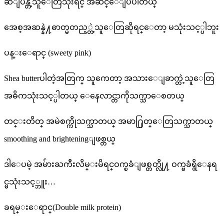
ဆီျပန္တဲ့သူေတြသုံးရင္ အဆင္ေျပပါတယ္
အေစ့အဆန္နဲ႔ဓာတ္မတည့္တဲ့သူေတြဆိုရင္ေတာ့ မသုံးသင့္ပါဘူး
ပန္းေရာင္ (sweety pink)
Shea butterပါတဲ့အတြက္ သူကေတာ့ အသားေျခာက္တဲ့သူေတြ
အဓိကသုံးသင့္ပါတယ္ ေနေလာင္တာကိုသက္သာေစတယ္
တင္းတိတ္ အမဲစက္ကိုသက္သာတယ္ အမာ႐ြတ္ေတြသက္သာတယ္
smoothing and brighteningျဖစ္တယ္
ဒါေပမဲ့ အမ်ားႀကီးလိမ္းမိရင္ဝက္ၿခံျဖစ္တတ္လို႔ ဝက္ၿခံရွိေနရ
င္မသုံးသင့္ဘူး…
ခရမ္းေရာင္(Double milk protein)