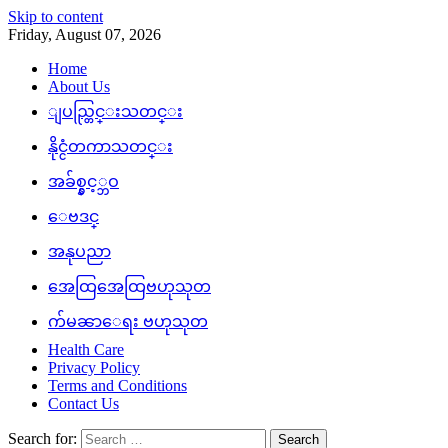
Skip to content
Friday, August 07, 2026
Home
About Us
ျပည္တြင္းသတင္း
နိုင္ငံတကာသတင္း
အခ်စ္နွင့္ဘဝ
ေဗဒင္
အနုပညာ
အေထြအေထြဗဟုသုတ
က်မၼာေရး ဗဟုသုတ
Health Care
Privacy Policy
Terms and Conditions
Contact Us
Search for: