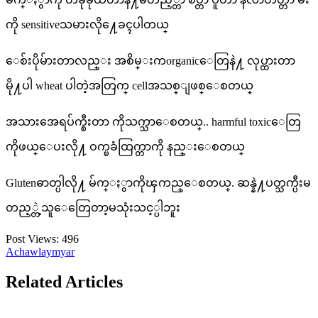
ကို sensitiveသမားလို႔ေခၚပါတယ္
ေစ်းပိုမ်ားတာလည္း အစိမ္းကorganicေတြနဲ႔ လုပ္ထားတာ
မို႔ပါ wheat ပါတဲ့အတြက္ cellအသစ္ျဖစ္ေစတယ္
အသားအေရပ်က္စီးတာ ကိုသက္သာေစတယ္.. harmful toxicေတြ
ကိုဖယ္ေပးလို႔ ဝက္ၿခံထြက္တာကို နည္းေစတယ္
Glutenဓာတ္ပါလို႔ မ်က္ႏွာကိုၾကည္ေစတယ္. ဆန္နဲ႔ပတ္သက္ပီးမ
တည့္တဲ့သူေတြေတာ့မသုံးသင့္ပါဘူး
Post Views:
496
Achawlaymyar
Related Articles