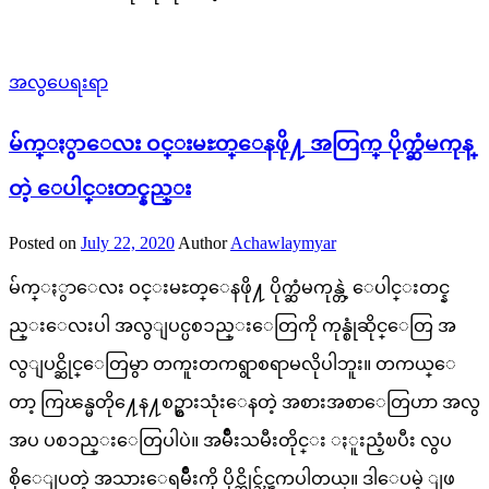
အလွပေရးရာ
မ်က္ႏွာေလး ဝင္းမႊတ္ေနဖို႔ အတြက္ ပိုက္ဆံမကုန္
တဲ့ ေပါင္းတင္နည္း
Posted on
July 22, 2020
Author
Achawlaymyar
မ်က္ႏွာေလး ဝင္းမႊတ္ေနဖို႔ ပိုက္ဆံမကုန္တဲ့ ေပါင္းတင္န
ည္းေလးပါ အလွျပင္ပစၥည္းေတြကို ကုန္စုံဆိုင္ေတြ အ
လွျပင္ဆိုင္ေတြမွာ တကူးတကရွာစရာမလိုပါဘူး။ တကယ္ေ
တာ့ ကြၽန္မတို႔ေန႔စဥ္စားသုံးေနတဲ့ အစားအစာေတြဟာ အလွ
အပ ပစၥည္းေတြပါပဲ။ အမ်ိဳးသမီးတိုင္း ႏူးညံ့ၿပီး လွပ
စိုေျပတဲ့ အသားေရမ်ိဳးကို ပိုင္ဆိုင္ခ်င္ၾကပါတယ္။ ဒါေပမဲ့ ျဖ