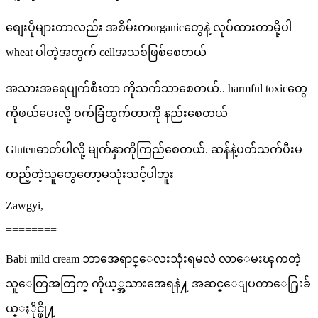
စျေးပိုများတာလည်း အစိမ်းကorganicတွေနဲ့ လုပ်ထားတာမို့ပါ
wheat ပါတဲ့အတွက် cellအသစ်ဖြစ်စေတယ်
အသားအရေပျက်စီးတာ ကိုသက်သာစေတယ်.. harmful toxicတွေ
ကိုဖယ်ပေးလို့ ဝက်ခြံထွက်တာကို နည်းစေတယ်
Glutenဓာတ်ပါလို့ မျက်နှာကိုကြည်စေတယ်. ဆန်နဲ့ပတ်သက်ပီးမ
တည့်တဲ့သူတွေတော့မသုံးသင့်ပါဘူး
Zawgyi,
========
Babi mild cream ဘာအေရာင္ေလးသုံးရမလဲ လာေမးၾကတဲ့
သူေတြအတြက္ ကိုယ့္အသားအေရနဲ႔ အဆင္ေျပတာေ႐ြးခ်
ယ္ႏိုင္ဖို႔