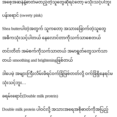
အစေ့အဆန်နဲ့ဓာတ်မတည့်တဲ့သူတွေဆိုရင်တော့ မသုံးသင့်ပါဘူး
ပန်းရောင် (sweety pink)
Shea butterပါတဲ့အတွက် သူကတော့ အသားခြောက်တဲ့သူတွေ
အဓိကသုံးသင့်ပါတယ် နေလောင်တာကိုသက်သာစေတယ်
တင်းတိတ် အမဲစက်ကိုသက်သာတယ် အမာရွတ်တွေသက်သာ
တယ် smoothing and brighteningဖြစ်တယ်
ဒါပေမဲ့ အများကြီးလိမ်းမိရင်ဝက်ခြံဖြစ်တတ်လို့ ဝက်ခြံရှိနေရင်မ
သုံးသင့်ဘူး…
ခရမ်းရောင်(Double milk protein)
Double milk protein ပါဝင်လို့ အသားအရေအစိုဓာတ်ကိုအပြည့်