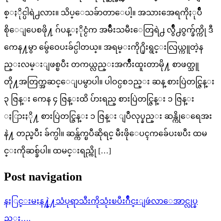
စ္ႏိုင္ပါရဲ႕လား။ သိပ္ေသခ်ာတာေပါ့။ အသားအေရကိုႏုပ်ိဳ
စိုေျပေစဖို႔ ဂ်ပန္ႏိုင္ငံက အမ်ိဳးသမီးေတြရဲ႕ လွ်ိဳ႕ဝွက္ခ်က္ကို ဒီ
ကေန႔မွာ မွ်ေဝေပးခ်င္ပါတယ္။ အရမ္းကို႐ိုးရွင္းလြယ္ကူတဲ့န
ည္းလမ္းျဖစ္ၿပီး တကယ္လည္းအက်ိဳးထူးတာမို႔ စာဖတ္သူ
တို႔အတြက္အဆင္ေျပမွာပါ။ ပါဝင္ပစၥည္း ဆန္ စားပြဲတင္ဇြန္း
၃ ဇြန္း ကေန ၄ ဇြန္းထိ ပ်ားရည္ စားပြဲတင္ဇြန္း ၁ ဇြန္း
ႏြားႏို႔ စားပြဲတင္ဇြန္း ၁ ဇြန္း ျပဳလုပ္နည္း ဆန္ကိုေရေအး
နဲ႔ တည္ၿပီး ခ်က္ပါ။ ဆန္က်က္ၿပီဆိုရင္ မီးဖိုေပၚကခ်ေပးၿပီး ထမ
င္းကိုဆစ္ခ်ပါ။ ထမင္းရည္ကို […]
Post navigation
နႏြင္းမႈန႔္နဲ႔သံပုရာသီးကိုသုံးၿပီးဂ်ိဳင္းျဖဴလာေအာင္လုပ္န
ည္း….