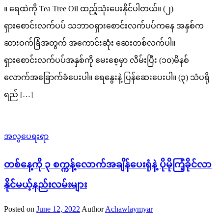
။ ရေထဲကို Tea Tree Oil ထည့်သုံးပေးနိုင်ပါတယ်။ (၂)
ရှားစောင်းလက်ပပ် သဘာဝရှားစောင်းလက်ပပ်ကနေ အနှစ်က
ဆားဝက်ခြံအတွက် အကောင်းဆုံး ဆေးတစ်လက်ပါ။
ရှားစောင်းလက်ပပ်အနှစ်ကို မေးစေ့မှာ လိမ်းပြီး (၁၀)မိနစ်
လောက်အခြောက်ခံပေးပါ။ ရေနွေးနဲ့ ပြန်ဆေးပေးပါ။ (၃) သံပရို
ရည် […]
အလွပေရးရာ
တစ်နေ့ကို ၃ စက္ကန့်လောက်အချိန်ပေးရုံနဲ့ ပိုမိုကြံ့ခိုင်လာ
နိုင်မယ့်နည်းလမ်းများ
Posted on
June 12, 2022
Author
Achawlaymyar