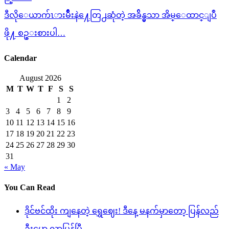
ဒီလိုေယာက်ၤားမ်ိဳးနဲ႔ေတြ႕ဆုံတဲ့ အခ်ိန္မွသာ အိမ္ေထာင္ျပဳ
ဖို႔ စဥ္းစားပါ…
Calendar
August 2026
M
T
W
T
F
S
S
1
2
3
4
5
6
7
8
9
10
11
12
13
14
15
16
17
18
19
20
21
22
23
24
25
26
27
28
29
30
31
« May
You Can Read
ဒိုင်ဗင်ထိုး ကျနေတဲ့ ရွှေဈေး! ဒီနေ့ မနက်မှာတော့ ပြန်လည်
ဦးမော့ လာပြန်ပြီ