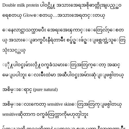
Double milk protein ပါဝင္လို႔ အသားအေရအစိုဓာတ္ကိုအျပည့္အဝ
ရေစတယ္ Glowေစတယ္…အသားအေရတင္းတယ္
ေနေလာင္တာသက္သာၿပီး အေရးအေၾကာင္းေတြေလ်ာ့ေစတ
ယ္ အသားေျခာက္ၿပီးနီရဲတာမ်ိဳး စပ္ဖ်ဥ္းဖ်ဥ္းျဖစ္တတ္တဲ့သူေတြ
သုံးသင့္တယ္
ႏို႔ပါဝင္မႈမ်ားလို႔ဝက္ၿခံသမားေတြအတြက္ေတာ့ အဆင္
မေျပပါဘူး ေလးမ်ိဳးထဲမာ အဆီပါဝင္မႈအမ်ားဆုံျးျဖစ္ပါတယ္
အစိမ္းေရာင္ (pure natural)
အစိမ္းေလးကေတာ့ sensitive skinေတြအတြက္ျဖစ္ပါတယ္
sensitiveဆိုတာက ဝက္ၿခံထြက္တာကိုမဟုတ္ပါဘူး
မ်က္ႏွာကို တခုခုထိတာနဲ႔မတည့္တာ စပ္တာ ပူတာ နီလာတတ္တာ မ်ိဳး