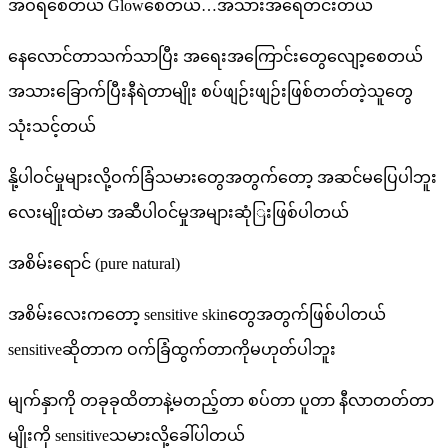
အဝရစေတယ် Glowစေတယ်…အသားအရေတင်းတယ်
နေလောင်တာသက်သာပြီး အရေးအကြောင်းတွေလျော့စေတယ်
အသားခြောက်ပြီးနီရဲတာမျိုး စပ်ဖျဉ်းဖျဉ်းဖြစ်တတ်တဲ့သူတွေ
သုံးသင့်တယ်
နို့ပါဝင်မှုများလို့ဝက်ခြံသမားတွေအတွက်တော့ အဆင်မပြေပါဘူး
လေးမျိုးထဲမာ အဆီပါဝင်မှုအများဆုံြးဖြစ်ပါတယ်
အစိမ်းရောင် (pure natural)
အစိမ်းလေးကတော့ sensitive skinတွေအတွက်ဖြစ်ပါတယ်
sensitiveဆိုတာက ဝက်ခြံထွက်တာကိုမဟုတ်ပါဘူး
မျက်နှာကို တခုခုထိတာနဲ့မတည့်တာ စပ်တာ ပူတာ နီလာတတ်တာ
မျိုးကို sensitiveသမားလို့ခေါ်ပါတယ်