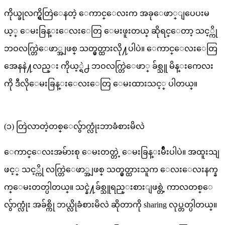
ကိုယ္ခုလက္ရွိတြဲေနတဲ့ ေကာင္ေလးက အခုေဖာ္ျပေပးမ
ယ့္ ေမးခြန္းေလးေတြ ေမးဖူးတယ္ ဆိုရင္ေတာ့ သင့္ကို
ဘဝလက္တြဲေဖာ္အျဖစ္ သတ္မွတ္ထားလို႔ပါပဲ။ ေကာင္ေလးေတြ
အေနနဲ႔လည္း ကိုယ့္ရဲ႕ ဘဝလက္တြဲေဖာ္ ခ်စ္သူ မိန္းကေလး
ကို ဒီလိုေမးခြန္းေလးေတြ ေမးထားသင့္ ပါတယ္။
(၁) တြဲလာတဲ့တစ္ေလွ်ာက္လုံးဘာခံစားမိလဲ
ေကာင္ေလးအမ်ားစု ေမးတတ္တဲ့ ေမးခြန္းမ်ိဳးပါပဲ။ အထူးသျ
ဖင့္ သင့္ကို လက္တြဲေဖာ္အျဖစ္ သတ္မွတ္ထားသူက ေလးေလးနက္န
က္ေမးတတ္ပါတယ္။ သင္နဲ႔ခ်စ္သူရည္းစားျဖစ္တဲ့ ကာလတစ္ေ
လွ်ာက္လုံး အခ်စ္ကို ဘယ္လိုခံစားမိလဲ ဆိုတာကို sharing လုပ္တတ္ပါတယ္။