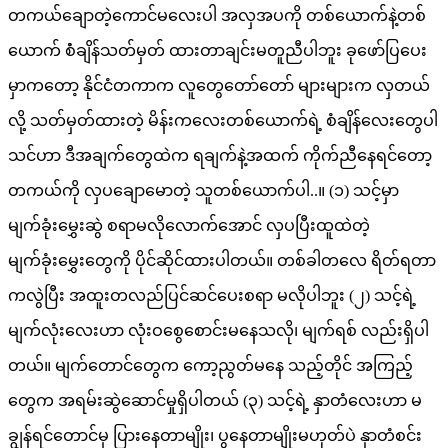
တကယ်ချောတဲ့ကောင်မလေးပါ အလှအပကို တစ်ယောက်နဲ့တစ်
ယောက် စံံချိန်သတ်မှတ် ထားတာချင်းမတူညီပါဘူး ခုဖော်ပြပေး
မှာကတော့ နိုင်ငံတကာက လူတွေတော်တော် များများက လှတယ်
လို့ သတ်မှတ်ထားတဲ့ မိန်းကလေးတစ်ယောက်ရဲ့ စံချိန်လေးတွေပါ
သင်ဟာ ဒီအချက်တွေထဲက ရချက်နဲ့အထက် ကိုက်ညီနေရင်တော့
တကယ်ကို လှပချောမောတဲ့ သူတစ်ယောက်ပါ..။ (၁) သင့်မှာ
မျက်ခုံးမွှေးဆွဲ စရာမလိုလောက်အောင် လှပပြီးထူထဲတဲ့
မျက်ခုံးမွှေးတွေကို ပိုင်ဆိုင်ထားပါတယ်။ တစ်ခါတလေ ရိတ်ရတာ
ကလွဲပြီး အထူးတလည်ပြင်ဆင်ပေးစရာ မလိုပါဘူး (၂) သင့်ရဲ့
မျက်လုံးလေးဟာ လုံးဝစွေစောင်းမနေသလို၊ မျက်ရစ် လည်းရှိပါ
တယ်။ မျက်တောင်တွေက ကော့ညွတ်မနေ သည့်တိုင် အကြည့်
တွေက အရမ်းဆွဲဆောင်မှုရှိပါတယ် (၃) သင့်ရဲ့ နှာတံလေးဟာ မ
ချွန်ရင်တောင်မှ ပြားနေတာမျိုး၊ ပွနေတာမျိုးမဟုတ်ပဲ နှာတံစင်း