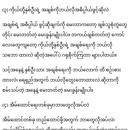
(၃) ကိုယ်တို့နှစ်ဦးရဲ့ အချစ်ကိုဘယ်လိုအဓိပ္ပါယ်ဖွင့်ဆိုလဲ
အချစ်ရဲ့ အဓိပ္ပါယ် ဖွင့်ဆိုချက်ကို မေးတာကတော့ ချစ်သူစုံတွဲတွေ
တိုင်း မေးတတ်တဲ့ မေးခွန်းမျိုးပါပဲ။ တကယ်ချစ်တတ်တဲ့ ကောင်
လေးတွေကျတော့ ကိုယ်တို့နှစ်ဦးရဲ့ အချစ်ရေးကို ဘယ်လို
သဘော ထားလဲ ဆိုတဲ့အပေါ်ပဲ ဂရုစိုက်ကြတာ များပါတယ်။
သင့်အနေနဲ့ နှစ်ဦးသား အချစ်ရေးကို ဘယ်လောက် ထိ စဉ်းစား
ထားလဲ၊ ရေရှည်အတွက် ဘယ်လိုတွေးတောထားလဲ ဆိုတာကို
စမ်းသပ်တဲ့ အနေနဲ့ မေးတတ်တဲ့ မေးခွန်းမျိုးပါ။
(၄) အိမ်ထောင်ရေးတစ်ခုမှာဘာတွေလိုအပ်လဲ
အိမ်ထောင်တစ်ခု တည်ထောင်ဖို့အတွက် ဘာတွေလိုအပ်လဲ၊
ဘယ်လိုဖြစ်စေချင်လဲ ဆိုတာကိုလည်း တကယ်ချစ်တဲ့ကောင်လေး