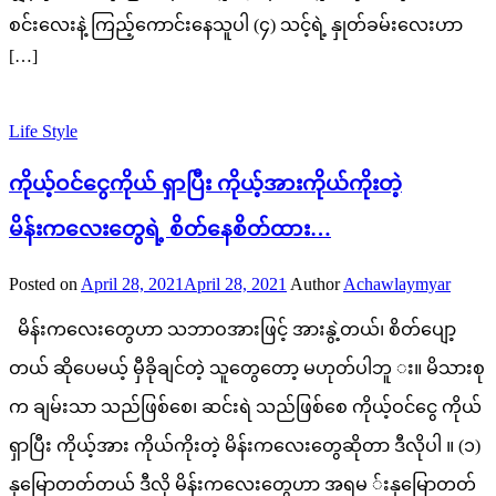
စင်းလေးနဲ့ ကြည့်ကောင်းနေသူပါ (၄) သင့်ရဲ့ နှုတ်ခမ်းလေးဟာ
[…]
Life Style
ကိုယ့်ဝင်ငွေကိုယ် ရှာပြီး ကိုယ့်အားကိုယ်ကိုးတဲ့
မိန်းကလေးတွေရဲ့ စိတ်နေစိတ်ထား…
Posted on
April 28, 2021
April 28, 2021
Author
Achawlaymyar
မိန်းကလေးတွေဟာ သဘာဝအားဖြင့် အားနွဲ့တယ်၊ စိတ်ပျော့
တယ် ဆိုပေမယ့် မှီခိုချင်တဲ့ သူတွေတော့ မဟုတ်ပါဘူ း။ မိသားစု
က ချမ်းသာ သည်ဖြစ်စေ၊ ဆင်းရဲ သည်ဖြစ်စေ ကိုယ့်ဝင်ငွေ ကိုယ်
ရှာပြီး ကိုယ့်အား ကိုယ်ကိုးတဲ့ မိန်းကလေးတွေဆိုတာ ဒီလိုပါ ။ (၁)
နှမြောတတ်တယ် ဒီလို မိန်းကလေးတွေဟာ အရမ ်းနှမြောတတ်