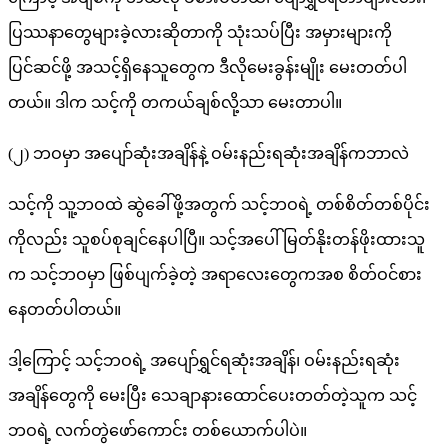
ပြဿနာတွေများခဲ့လားဆိုတာကို သုံးသပ်ပြီး အမှားများကို
ပြင်ဆင်ဖို့ အသင့်ရှိနေသူတွေက ဒီလိုမေးခွန်းမျိုး မေးတတ်ပါ
တယ်။ ဒါက သင့်ကို တကယ်ချစ်လို့သာ မေးတာပါ။
(၂) ဘဝမှာ အပျော်ဆုံးအချိန်နဲ့ ဝမ်းနည်းရဆုံးအချိန်ကဘာလဲ
သင့်ကို သူ့ဘဝထဲ ဆွဲခေါ်ဖို့အတွက် သင့်ဘဝရဲ့ တစ်စိတ်တစ်ပိုင်း
ကိုလည်း သူစပ်စုချင်နေပါပြီ။ သင့်အပေါ် မြတ်နိုးတန်ဖိုးထားသူ
က သင့်ဘဝမှာ ဖြစ်ပျက်ခဲ့တဲ့ အရာလေးတွေကအစ စိတ်ဝင်စား
နေတတ်ပါတယ်။
ဒါ့ကြောင့် သင့်ဘဝရဲ့ အပျော်ရွှင်ရဆုံးအချိန်၊ ဝမ်းနည်းရဆုံး
အချိန်တွေကို မေးပြီး သေချာနားထောင်ပေးတတ်တဲ့သူက သင့်
ဘဝရဲ့ လက်တွဲဖော်ကောင်း တစ်ယောက်ပါပဲ။