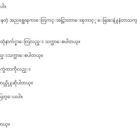
ခ်ၿ
ပါ။
ပီး
ေ
ေနတဲ့ အညစ္အေၾကးေတြကင္းစင္သြားတာေၾကာင့္ ေခြၽးနံ႔နံတာသက
ခၽြး
နံ့
မ
ိုထုံနာက်င္နာေတြလည္း သက္သာေစပါတယ္။
နံေ
အာ
”တာလည္းသက္သာေစပါတယ္။
င္
ေ
ိုက္ခဲတာကိုလည္း
ရ
ခ်ိဳး
တယ္လို႔ဆိုပါတယ္။
န
ည္းေ
ွ ပြတ္ေပးပါ။
လး
မၽွေ
ဝေ
ပး
ါတယ္။
လို
က္