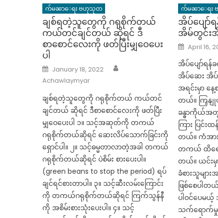
က်မၼာေရး ဗဟုသုတ
က်မၼာေရး 
ချစ်ရတဲ့သူတွေကို ဂရုစိုက်တယ်
အိပ်ပျော်
ကယ်တင်ချင်တယ် ဆိုရင် ဒီ
အိမ်တွင်း
စာစောင်လေးကို ဖတ်ပြီးမျှဝေပေး
Posted
April 16, 2
on
ပါ
အိပ်ပျော်ရန်
Author
Posted
January 18, 2022
on
အိပ်ဆေး အိပ
Achawlaymyar
အရင်းမှာ နေ့စဉ
ချစ်ရတဲ့သူတွေကို ဂရုစိုက်တယ် ကယ်တင်
တယ်။ ကြှနျုပ
ချင်တယ် ဆိုရင် ဒီစာစောင်လေးကို ဖတ်ပြီး
ခန္ဓာကိုယ်အတွင
မျှဝေပေးပါ ၁။ သင့်အဆုတ်ကို တကယ်
ကြား ပြင်းထန်တ
ဂရုစိုက်တယ်ဆိုရင် ဆေးလိပ်သောက်ခြင်းကို
တယ်။ ကံအားလျေ
ရှောင်ပါ။ ၂။ သင့်ဓမ္မတာလာတဲ့အခါ တကယ်
တကယ် ထိရောက
ဂရုစိုက်တယ်ဆိုရင် ပဲစိမ်း စားပေးပါ။
တယ်။ ယင်းမှ
(green beans to stop the period) ရပ်
ခံစားသူမျာ
ချင်ရင်စားတာပါ။ ၃။ သင့်ဆီးလမ်းကြောင်း
ဖြစ်စေပါတယ်
ကို တကယ်ဂရုစိုက်တယ်ဆိုရင် ကြက်သွန်နီ
ပါဝင်ပေမယ့် 
ကို အစိမ်းစားသုံးပေးပါ။ ၄။ သင့်
သက်ရောက်မှု 