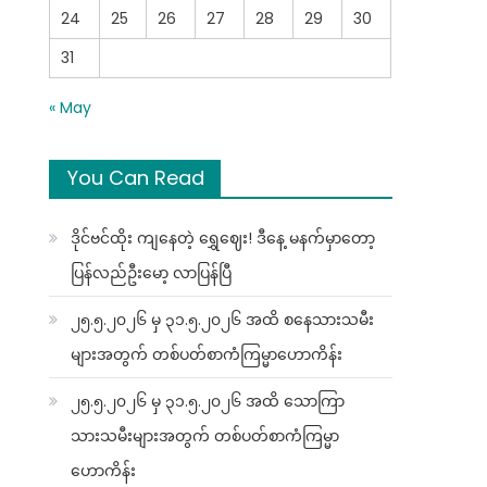
24
25
26
27
28
29
30
31
္
« May
You Can Read
ဒိုင်ဗင်ထိုး ကျနေတဲ့ ရွှေဈေး! ဒီနေ့ မနက်မှာတော့
ပြန်လည်ဦးမော့ လာပြန်ပြီ
၂၅.၅.၂၀၂၆ မှ ၃၁.၅.၂၀၂၆ အထိ စနေသားသမီး
များအတွက် တစ်ပတ်စာကံကြမ္မာဟောကိန်း
၂၅.၅.၂၀၂၆ မှ ၃၁.၅.၂၀၂၆ အထိ သောကြာ
သားသမီးများအတွက် တစ်ပတ်စာကံကြမ္မာ
ဟောကိန်း