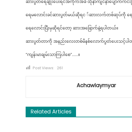
ဆားပွတ်ရေချိုးပေးရင်အကိုက်အခဲ ထုံနာကျင်နာပျောက်ကင်
ရေမလောင်းခင်ဆားပွတ်မယ်ဆိုရင ်ဆားလက်တစ်ဆုပ်ကို ရေစွတ
ရေလောင်းပြီးမှဆိုရင်တော့ ဆားအခြောက်နဲ့ရပါတယ်။
ဆားပွတ်တာကို အနည်းလေးတစ်မိနစ်လောက်ပွတ်ပေးသင့်ပါ
“ကျန်းမာချမ်းသာကြပါစေ”…….။
Post Views:
261
Achawlaymyar
Related Articles