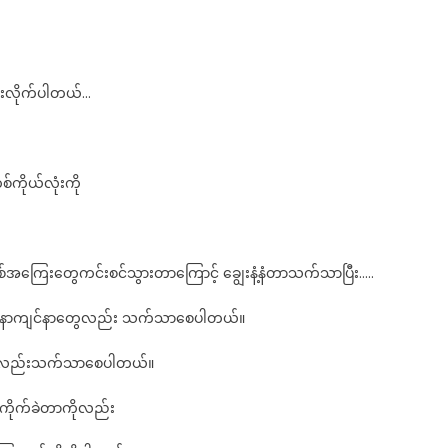
ပါ
တယ္…
ပေးလိုက်ပါတယ်…
်ကိုယ်လုံးကို
စ်အကြေးတွေကင်းစင်သွားတာကြောင့် ချွေးနံ့နံတာသက်သာပြီး…..
ုထုံနာကျင်နာတွေလည်း သက်သာစေပါတယ်။
ံ”တာလည်းသက်သာစေပါတယ်။
်ကိုက်ခဲတာကိုလည်း