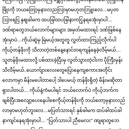
ဖြိုးကို ဘယတြော့မှနားလညလြာမှာမဟုတဘြူးလေ…မပှတ
သြားရငြ နှဈခါမက ထပခြါထပခြါနာကငြွနရအေုံးမှာပါ…
ဒဏ်ရာတွေဘယ်လောက်များများ အမှတ်မထားရင် ဒဏ်ဖြစ်နေ
အုံးမှာပဲ…ကိုယ်ဆွဲမှ မြဲမယ့်အတူတူ လွှတ်ထားကြည့်လိုက်ပါ
ကိုယ့်တန်ဖိုးကို သိလာတဲ့တစ်နေ့နောင်တရကျန်နေခဲ့လိမ့်မယ်…
သူတန်ဖိုးမထားလို့ ပစ်ထားခဲ့ပြီးမှ လွတ်သွားတဲ့ငါးက ပိုကြီးမှန်း
သိလိမ့်မယ်..ယောက်ျားလေးတွေပြောနေကျစကားအတိုင်း
လောကမှာ မိန်းမပေါတာပေါ့ ဒါပေမယ့် တန်ဖိုးရှိတဲ့ မိန်းမဆိုတာ
ရှားပါတယ်… ကိုယ်နဲ့ကံမပါရင် ဘယ်လောက်ပဲ ကိုယ့်ဘက်က
ချစ်ပြီးအလျော့ပေးနေပါစေကိုယ့်တန်ဖိုးကို ဘယ်တော့မှနားလည်
လာမှာမဟုတ်ဘူးလေ…မပြတ်သားရင် နှစ်ခါမက ထပ်ခါထပ်ခါ
နာကျင်နေရအုံးမှာပါ… “ပြတ်သားပါ ညီမေလး” ဏျရာတွဘေ