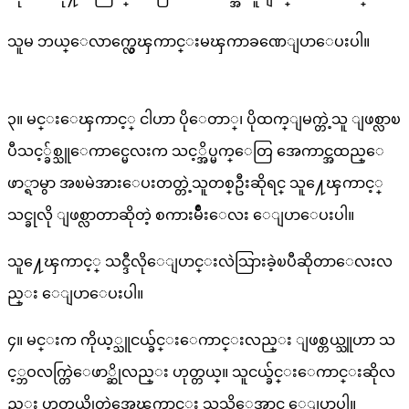
သူမ ဘယ္ေလာက္လွေၾကာင္းမၾကာခဏေျပာေပးပါ။
၃။ မင္းေၾကာင့္ ငါဟာ ပိုေတာ္၊ ပိုထက္ျမက္တဲ့သူ ျဖစ္လာၿ
ပီသင့္ခ်စ္သူေကာင္မေလးက သင့္အိပ္မက္ေတြ အေကာင္အထည္ေ
ဖာ္ရာမွာ အၿမဲအားေပးတတ္တဲ့သူတစ္ဦးဆိုရင္ သူ႔ေၾကာင့္
သင္ခုလို ျဖစ္လာတာဆိုတဲ့ စကားမ်ိဳးေလး ေျပာေပးပါ။
သူ႔ေၾကာင့္ သင္ဒီလိုေျပာင္းလဲသြားခဲ့ၿပီဆိုတာေလးလ
ည္း ေျပာေပးပါ။
၄။ မင္းက ကိုယ့္သူငယ္ခ်င္းေကာင္းလည္း ျဖစ္တယ္သူဟာ သ
င့္ဘဝလက္တြဲေဖာ္ဆိုလည္း ဟုတ္တယ္။ သူငယ္ခ်င္းေကာင္းဆိုလ
ည္း ဟုတ္တယ္ဆိုတဲ့အေၾကာင္း သူသိေအာင္ ေျပာပါ။