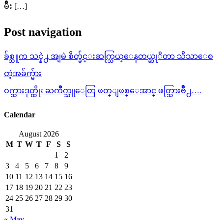
မ်ိဳး […]
Post navigation
ခ်စ္သူက သင္နဲ႕ အျမဲ စိတ္ခ်င္းဆက္သြယ္ေနတယ္ဆုိတာ သိသာေစ
တဲ့အခ်က္မ်ား
ဝက္သားဒုတ္ထိုး ႀကိဳက္သူေတြ ဖတ္ျဖစ္ေအာင္ ဖတ္သြားဗ်ိဳ႕….
Calendar
August 2026
M
T
W
T
F
S
S
1
2
3
4
5
6
7
8
9
10
11
12
13
14
15
16
17
18
19
20
21
22
23
24
25
26
27
28
29
30
31
« May