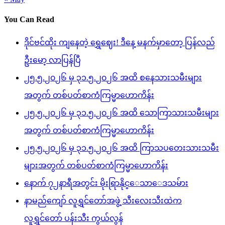
You Can Read
ဒိုင်ဗင်ထိုး ကျနေတဲ့ ရွှေဈေး! ဒီနေ့ မနက်မှာတော့ ပြန်လည်
ဦးမော့ လာပြန်ပြီ
၂၅.၅.၂၀၂၆ မှ ၃၁.၅.၂၀၂၆ အထိ စနေသားသမီးများ
အတွက် တစ်ပတ်စာကံကြမ္မာဟောကိန်း
၂၅.၅.၂၀၂၆ မှ ၃၁.၅.၂၀၂၆ အထိ သောကြာသားသမီးများ
အတွက် တစ်ပတ်စာကံကြမ္မာဟောကိန်း
၂၅.၅.၂၀၂၆ မှ ၃၁.၅.၂၀၂၆ အထိ ကြာသပတေးသားသမီး
များအတွက် တစ်ပတ်စာကံကြမ္မာဟောကိန်း
နောက် ၇၂နာရီအတွင်း မိုးရြာနိုင္ေသာေဒသမ်ား
နာမည်ကျော် လူရွှင်တော်အဖွဲ့ သီးလေးသီးထဲက
လူရွှင်တော် ပန်းသီး ကွယ်လွန်