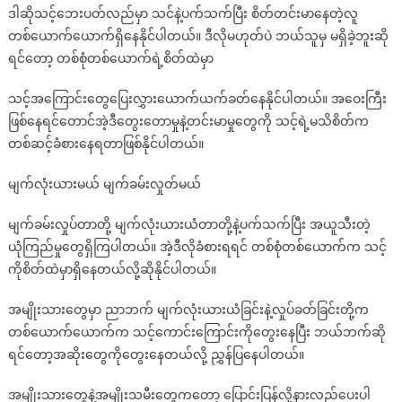
ဒါဆိုသင့်ဘေးပတ်လည်မှာ သင်နဲ့ပက်သက်ပြီး စိတ်တင်းမာနေတဲ့လူ
တစ်ယောက်ယောက်ရှိနေနိုင်ပါတယ်။ ဒီလိုမဟုတ်ပဲ ဘယ်သူမှ မရှိခဲ့ဘူးဆို
ရင်တော့ တစ်စုံတစ်ယောက်ရဲ့စိတ်ထဲမှာ
သင့်အကြောင်းတွေပြေးလွှားယောက်ယက်ခတ်နေနိုင်ပါတယ်။ အဝေးကြီး
ဖြစ်နေရင်တောင်အဲ့ဒီတွေးတောမှုနဲ့တင်းမာမှုတွေကို သင့်ရဲ့မသိစိတ်က
တစ်ဆင့်ခံစားနေရတာဖြစ်နိုင်ပါတယ်။
မျက်လုံးယားမယ် မျက်ခမ်းလှုတ်မယ်
မျက်ခမ်းလှုပ်တာတို့ မျက်လုံးယားယံတာတို့နဲ့ပက်သက်ပြီး အယူသီးတဲ့
ယုံကြည်မှုတွေရှိကြပါတယ်။ အဲ့ဒီလိုခံစားရရင် တစ်စုံတစ်ယောက်က သင့်
ကိုစိတ်ထဲမှာရှိနေတယ်လို့ဆိုနိုင်ပါတယ်။
အမျိုးသားတွေမှာ ညာဘက် မျက်လုံးယားယံခြင်းနဲ့လှုပ်ခတ်ခြင်းတို့က
တစ်ယောက်ယောက်က သင့်ကောင်းကြောင်းကိုတွေးနေပြီး ဘယ်ဘက်ဆို
ရင်တော့အဆိုးတွေကိုတွေးနေတယ်လို့ ညွှန်ပြနေပါတယ်။
အမျိုးသားတွေနဲ့အမျိုးသမီးတွေကတော့ ပြောင်းပြန်လို့နားလည်ပေးပါ