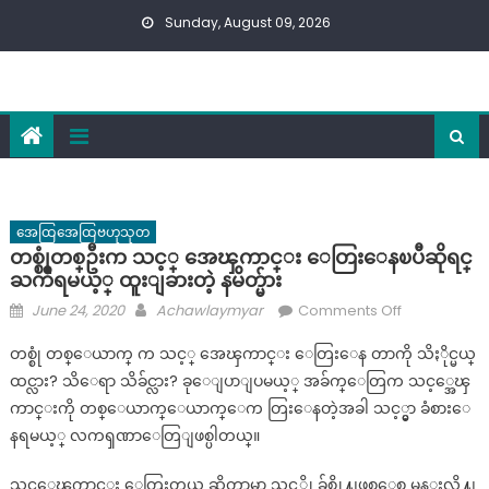
Skip
Sunday, August 09, 2026
to
content
အေထြအေထြဗဟုသုတ
တစ္စုံတစ္ဦးက သင့္ အေၾကာင္း ေတြးေနၿပီဆိုရင္
ႀကဳံရမယ့္ ထူးျခားတဲ့ နမိတ္မ်ား
Posted
Author
on
June 24, 2020
Achawlaymyar
Comments Off
on
တ
တစ္စုံ တစ္ေယာက္ က သင့္ အေၾကာင္း ေတြးေန တာကို သိႏိုင္မယ္
စ္
ထင္လား? သိေရာ သိခ်င္လား? ခုေျပာျပမယ့္ အခ်က္ေတြက သင့္အေၾ
စုံ
ကာင္းကို တစ္ေယာက္ေယာက္ေက တြးေနတဲ့အခါ သင့္မွာ ခံစားေ
တ
စ္
နရမယ့္ လကၡဏာေတြျဖစ္ပါတယ္။
ဦးက
သင့္အေၾကာင္း ေတြးတယ္ ဆိုတာမွာ သင့္ကို ခ်စ္လို႔ျဖစ္ေစ မုန္းလို႔ျ
သ