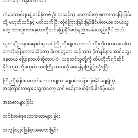
သက်ရောက်နိုင်ပါတယ်။
ကံမကောင်းစွာနဲ့ တစ်စုံတစ် ဦး ကသင့်ကို မကောင်းတဲ့ စကားကိုပြောခြင်း
သို့ မဟုတ်သင်နှင့် ပတ်သက်ပြီး တိုင်ကြားခြင်းဖြစ်နိုင်ပါတယ်။ ဘယ်သူ
တွေ ဘာစဉ်းစားနေတာကိုသင်ပြောနိုင်မဘ့်နည်းလမ်းလည်းရှိပါတယ်။
လူတချို့အနားရောက်မှ သင်ကြို့ထိုးချင်လာတယ် ထိုးလိုက်တယ်။ ဒါက
ဘာကိုပြောတာလဲဆိုတော့ ဒီလူတွေဟာ သင့်ကိုထိ ခိုက်နစ်နာအောင်တွေး
နေတယ် ပြောခဲ့တယ်ဆိုတာပါပဲ။ ယခုသင်သူတို့ကို ထိပ်တိုက်ရင်ဆိုင်
နိုင်သည် သို့မဟုတ် သင်ကြို က်သလို မေးမြန်းကြည့်လို့ရပြီ။
ကြို့ထိုးခြင်းအတွက်ကောက်ချက် မချခင်အခြားဖြစ်နိုင်ချေရှိတဲ့
အကြောင်းတရားတွေကိုတော့ သင် ဖယ်ရှားပစ်ဖို့လိုပါလိမ့်မယ်။
အစာစားများခြင်း
တစ်စုံတစ်ခုသောက်တာများခြင်း
အလွန်လျှင်မြန်စွာအစာစားခြင်း