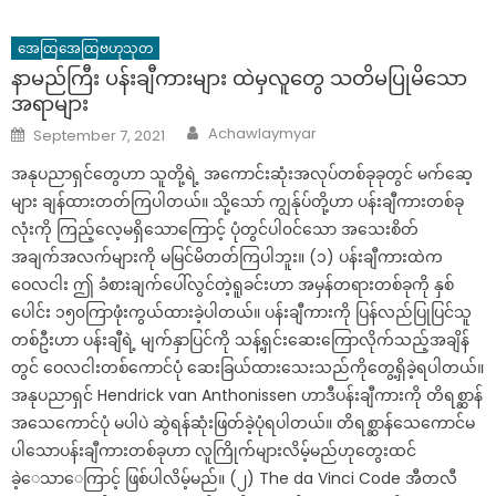
အေထြအေထြဗဟုသုတ
နာမည်ကြီး ပန်းချီကားများ ထဲမှလူတွေ သတိမပြုမိသော
အရာများ
Author
Posted
Achawlaymyar
September 7, 2021
on
အနုပညာရှင်တွေဟာ သူတို့ရဲ့ အကောင်းဆုံးအလုပ်တစ်ခုခုတွင် မက်ဆေ့
များ ချန်ထားတတ်ကြပါတယ်။ သို့သော် ကျွန်ုပ်တို့ဟာ ပန်းချီကားတစ်ခု
လုံးကို ကြည့်လေ့မရှိသောကြောင့် ပုံတွင်ပါ၀င်သော အသေးစိတ်
အချက်အလက်များကို မမြင်မိတတ်ကြပါဘူး။ (၁) ပန်းချီကားထဲက
ဝေလငါး ဤ ခံစားချက်ပေါ်လွင်တဲ့ရူခင်းဟာ အမှန်တရားတစ်ခုကို နှစ်
ပေါင်း ၁၅၀ကြာဖုံးကွယ်ထားခဲ့ပါတယ်။ ပန်းချီကားကို ပြန်လည်ပြုပြင်သူ
တစ်ဦးဟာ ပန်းချီရဲ့ မျက်နှာပြင်ကို သန့်ရှင်းဆေးကြောလိုက်သည့်အချိန်
တွင် ဝေလငါးတစ်ကောင်ပုံ ဆေးခြယ်ထားသေးသည်ကိုတွေ့ရှိခဲ့ရပါတယ်။
အနုပညာရှင် Hendrick van Anthonissen ဟာဒီပန်းချီကားကို တိရစ္ဆာန်
အသေကောင်ပုံ မပါပဲ ဆွဲရန်ဆုံးဖြတ်ခဲ့ပုံရပါတယ်။ တိရစ္ဆာန်သေကောင်မ
ပါသောပန်းချီကားတစ်ခုဟာ လူကြိုက်များလိမ့်မည်ဟုတွေးထင်
ခဲ့‌ေသာ‌ေကြာင့် ဖြစ်ပါလိမ့်မည်။ (၂) The da Vinci Code အီတလီ