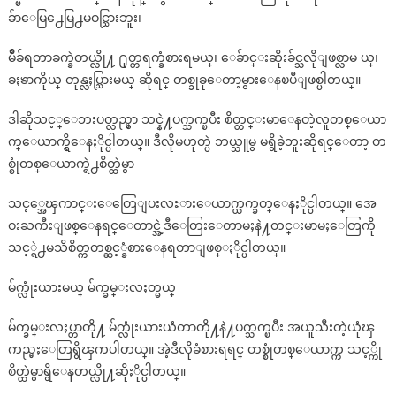
ခ်ာေမြ႕ေမြ႕မဝင္သြားဘူး၊
မ်ိဳခ်ရတာခက္ခဲတယ္လို႔ ႐ုတ္တရက္ခံစားရမယ္၊ ေခ်ာင္းဆိုးခ်င္သလိုျဖစ္လာမ ယ္၊
ခႏၶာကိုယ္ တုန္လႈပ္သြားမယ္ ဆိုရင္ တစ္ခုခုေတာ့မွားေနၿပီျဖစ္ပါတယ္။
ဒါဆိုသင့္ေဘးပတ္လည္မွာ သင္နဲ႔ပက္သက္ၿပီး စိတ္တင္းမာေနတဲ့လူတစ္ေယာ
က္ေယာက္ရွိေနႏိုင္ပါတယ္။ ဒီလိုမဟုတ္ပဲ ဘယ္သူမွ မရွိခဲ့ဘူးဆိုရင္ေတာ့ တ
စ္စုံတစ္ေယာက္ရဲ႕စိတ္ထဲမွာ
သင့္အေၾကာင္းေတြေျပးလႊားေယာက္ယက္ခတ္ေနႏိုင္ပါတယ္။ အေ
ဝးႀကီးျဖစ္ေနရင္ေတာင္အဲ့ဒီေတြးေတာမႈနဲ႔တင္းမာမႈေတြကို
သင့္ရဲ႕မသိစိတ္ကတစ္ဆင့္ခံစားေနရတာျဖစ္ႏိုင္ပါတယ္။
မ်က္လုံးယားမယ္ မ်က္ခမ္းလႈတ္မယ္
မ်က္ခမ္းလႈပ္တာတို႔ မ်က္လုံးယားယံတာတို႔နဲ႔ပက္သက္ၿပီး အယူသီးတဲ့ယုံၾ
ကည္မႈေတြရွိၾကပါတယ္။ အဲ့ဒီလိုခံစားရရင္ တစ္စုံတစ္ေယာက္က သင့္ကို
စိတ္ထဲမွာရွိေနတယ္လို႔ဆိုႏိုင္ပါတယ္။