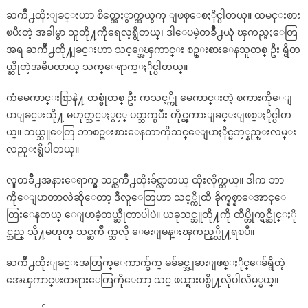
ႀကိဳ႕ထိုးျခင္းဟာ စိတ္အေႏွာက္အယွက္ ျဖစ္ေစႏိုင္ပါတယ္။ ထမင္းစား
ၿပီးတဲ့ အခါမွာ သူတို႔ကိုရေလ့ရွိတယ္၊ ဒါေပမဲ့တခ်ိဳ႕ယုံ ၾကည္မႈေတြ
အရ ႀကိဳ႕ထို႔ျခင္းဟာ သင့္အေၾကာင္း စဥ္းစားေနသူတစ္ ဦး ရွိတ
ယ္ဆိုတဲ့အဓိပၸာယ္ သက္ေရာက္ႏိုင္ပါတယ္။
ကံမေကာင္းစြာနဲ႔ တစ္စုံတစ္ ဦး ကသင့္ကို မေကာင္းတဲ့ စကားကိုေျ
ပာျခင္းသို႔ မဟုတ္သင္ႏွင့္ ပတ္သက္ၿပီး တိုင္ၾကားျခင္းျဖစ္ႏိုင္ပါတ
ယ္။ ဘယ္သူေတြ ဘာစဥ္းစားေနတာကိုသင္ေျပာႏိုင္မဘ့္နည္းလမ္း
လည္းရွိပါတယ္။
လူတခ်ိဳ႕အနားေရာက္မွ သင္ႀကိဳ႕ထိုးခ်င္လာတယ္ ထိုးလိုက္တယ္။ ဒါက ဘာ
ကိုေျပာတာလဲဆိုေတာ့ ဒီလူေတြဟာ သင့္ကိုထိ ခိုက္နစ္နာေအာင္ေ
တြးေနတယ္ ေျပာခဲ့တယ္ဆိုတာပါပဲ။ ယခုသင္သူတို႔ကို ထိပ္တိုက္ရင္ဆိုင္ႏို
င္သည္ သို႔မဟုတ္ သင္ႀကိဳ က္သလို ေမးျမန္းၾကည့္လို႔ရၿပီ။
ႀကိဳ႕ထိုးျခင္းအတြက္ေကာက္ခ်က္ မခ်ခင္အျခားျဖစ္ႏိုင္ေခ်ရွိတဲ့
အေၾကာင္းတရားေတြကိုေတာ့ သင္ ဖယ္ရွားပစ္ဖို႔လိုပါလိမ့္မယ္။