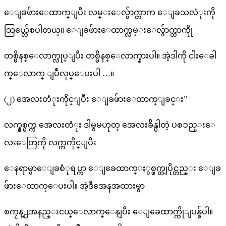
တြ
ေျခဖ်ားေထာက္ျပီး လမ္းေလွ်ာက္တာက ေျခသလံုးကို
င္း
သြယ္လ်ေစပါတယ္။ ေျခဖ်ားေထာက္လမ္းေလွ်ာက္တာကိုု
သြ
တစ္မိနစ္ေလာက္လုပ္ျပီး တစ္မိနစ္ေလာက္နားပါ။ အဲ့ဒါကို ငါးေခါ
ယ္
က္ေလာက္ ျပဳလုပ္ေပးပါ …။
လ်
သြားေ
(၂) အေလးတံုးကိုင္ျပီး ေျခဖ်ားေထာက္ျခင္း”
စ
လက္နွစ္ဖက္က အေလးတံုး ဒါမွမဟုတ္ အေလးခ်ိန္ပါတဲ့ ပစၥည္းေ
မ
လးေတြကို လက္ကကိုင္ျပီး
ယ့္
ေနရာမွာေျခစံုရပ္ကာ ေျခေထာက္ႏွစ္ဖက္တျပိုင္တည္း ေျခ
ေ
ဖ်ားေထာက္ေပးပါ။ အဲ့ဒီအေနအထားမွာ
လ့
က်
စကၠန္႕အနည္းငယ္ေလာက္ေနျပီး ေျခေထာက္ကိုျပန္ခ်ပါ။
င့္