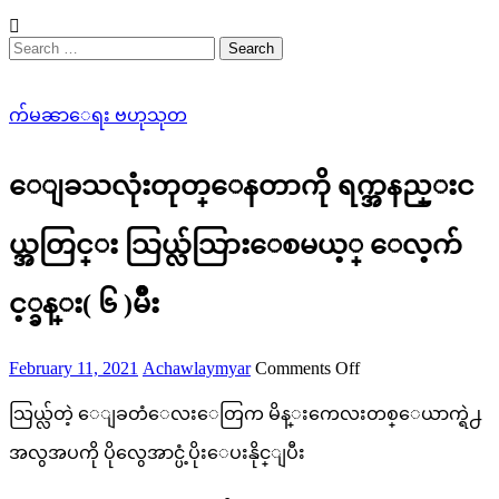
Search
for:
က်မၼာေရး ဗဟုသုတ
ေျခသလုံးတုတ္ေနတာကို ရက္အနည္းင
ယ္အတြင္း သြယ္လ်သြားေစမယ့္ ေလ့က်
င့္ခန္း( ၆ )မ်ိဳး
Posted
Author
on
February 11, 2021
Achawlaymyar
Comments Off
on
ေျ
သြယ္လ်တဲ့ ေျခတံေလးေတြက မိန္းကေလးတစ္ေယာက္ရဲ႕
ခ
အလွအပကို ပိုလွေအာင္ပံ့ပိုးေပးနိုင္ျပီး
သလုံး