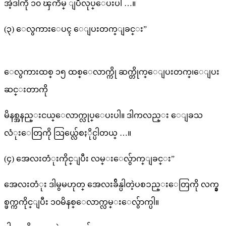
အဲ့ဒါကို ၁၀ ၾကိမ္ ျပဳလုပ္ေပးပါ …။
ခ
(၃) ေလွကားေပၚ ေျပးတက္ျခင္း”
န္း(
၆
)မ်ိဳး
ေလွကားထစ္ ၁၅ ထစ္ေလာက္ကို ဆက္တိုက္ေျပးတက္၊ေျပး
ဆင္းတာကို
မိနစ္အနည္းငယ္ေလာက္လုပ္ေပးပါ။ ဒါကလည္း ေျခသ
လံုးေတြကို သြယ္လ်ေစႏိုင္ပါတယ္ …။
(၄) အေလးတံုးကိုင္ျပီး လမ္းေလွ်ာက္ျခင္း”
အေလးတံုး ဒါမွမဟုတ္ အေလးခ်ိန္ပါတဲ့ပစၥည္းေတြကို လက္နွ
စ္ဖက္ကကိုင္ျပီး ၁၀မိနစ္ေလာက္လမ္းေလွ်ာက္ပါ။