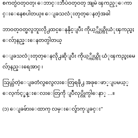
စကတ္ပဲဝတ္ဝတ္၊ ေဘာင္းဘီပဲဝတ္ဝတ္ အျမဲ ၾကည့္ေကာ
တု
င္းေနေစပါတယ္။ ေျခသလံုးတုတ္ေနတဲ့အခါ
တ္ေ
န
ဘာဝတ္ဝတ္မလွဘူးလို႕ထင္ေနနိုင္ျပီး ကိုယ့္ကိုယ္ကိုယံုၾကည္မႈ
တာ
ေလ်ာ့နည္းေနတတ္ပါတယ္
ကို
ေျခသလံုးတုတ္ေနလို႕ဆိုျပီး ကိုယ့္ကိုယ္ကို ယံုၾကည္မႈမေ
ရ
လ်ာ့နည္းရေအာင္ ၊
က္
အ
သြယ္လ်တဲ့ေျခတံလွလွေလးေတြရဖို႕ အခုေဖာ္ျပမယ့္
န
ေလ့က်င့္ခန္းေလးေတြကို ျပဳလုပ္လိုက္ပါေနာ္ …။
ည္း
(၁) ေျခဖ်ားေထာက္ လမ္းေလွ်ာက္ျခင္း”
င
ယ္
အ