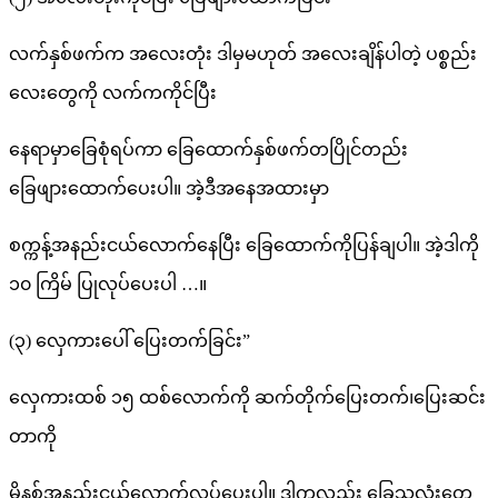
လက်နှစ်ဖက်က အလေးတုံး ဒါမှမဟုတ် အလေးချိန်ပါတဲ့ ပစ္စည်း
လေးတွေကို လက်ကကိုင်ပြီး
နေရာမှာခြေစုံရပ်ကာ ခြေထောက်နှစ်ဖက်တပြိုင်တည်း
ခြေဖျားထောက်ပေးပါ။ အဲ့ဒီအနေအထားမှာ
စက္ကန့်အနည်းငယ်လောက်နေပြီး ခြေထောက်ကိုပြန်ချပါ။ အဲ့ဒါကို
၁၀ ကြိမ် ပြုလုပ်ပေးပါ …။
(၃) လှေကားပေါ် ပြေးတက်ခြင်း”
လှေကားထစ် ၁၅ ထစ်လောက်ကို ဆက်တိုက်ပြေးတက်၊ပြေးဆင်း
တာကို
မိနစ်အနည်းငယ်လောက်လုပ်ပေးပါ။ ဒါကလည်း ခြေသလုံးတွေ