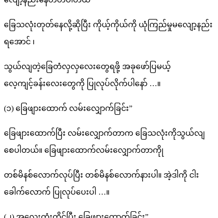
ခြေသလုံးတုတ်နေလို့ဆိုပြီး ကိုယ့်ကိုယ်ကို ယုံကြည်မှုမလျော့နည်း
ရအောင် ၊
သွယ်လျတဲ့ခြေတံလှလှလေးတွေရဖို့ အခုဖော်ပြမယ့်
လေ့ကျင့်ခန်းလေးတွေကို ပြုလုပ်လိုက်ပါနော် …။
(၁) ခြေဖျားထောက် လမ်းလျှောက်ခြင်း”
ခြေဖျားထောက်ပြီး လမ်းလျှောက်တာက ခြေသလုံးကိုသွယ်လျ
စေပါတယ်။ ခြေဖျားထောက်လမ်းလျှောက်တာကိုု
တစ်မိနစ်လောက်လုပ်ပြီး တစ်မိနစ်လောက်နားပါ။ အဲ့ဒါကို ငါး
ခေါက်လောက် ပြုလုပ်ပေးပါ …။
(၂) အလေးတုံးကိုင်ပြီး ခြေဖျားထောက်ခြင်း”