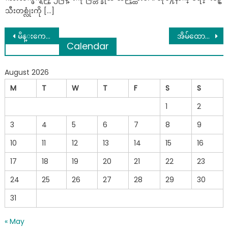
သီးတစ္လုံးကို […]
Post
မိန္းကေလးတုိင္း ခ်စ္သူဆီက ၾကားခ်င္တဲ့ စကား (၈) ခြန္း
အိမ်ထောင်သည်အမျိုးသမီးတွေကို အပျိုလေးတွေလို ဖြစ်သွားစေမည့် အလွယ်ကူဆုံးနည်း
Calendar
navigation
August 2026
M
T
W
T
F
S
S
1
2
3
4
5
6
7
8
9
10
11
12
13
14
15
16
17
18
19
20
21
22
23
24
25
26
27
28
29
30
31
« May