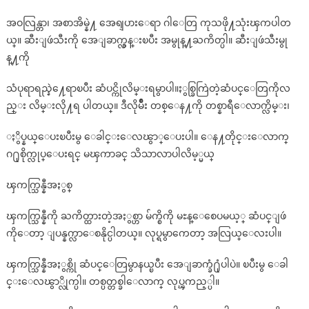
ည့္
လို
အဝလြန္တာ၊ အစာအိမ္နဲ႔ အေရျပားေရာ ဂါေတြ ကုသဖို႔သုံးၾကပါတ
က္
ယ္။ ဆီးျဖဴသီးကို အေျခာက္လွန္းၿပီး အမွုန္႔ႀကိတ္ပါ။ ဆီးျဖဴသီးမွု
ပါ
န္႔ကို
👇
သံပုရာရည္နဲ႔ေရာၿပီး ဆံပင္ကိုလိမ္းရမွာပါ။ႏွစ္ခြကြဲတဲ့ဆံပင္ေတြကိုလ
ည္း လိမ္းလို႔ရ ပါတယ္။ ဒီလိုမ်ိဳး တစ္ေန႔ကို တစ္နာရီေလာက္လိမ္း၊
ႏွိပ္နယ္ေပးၿပီးမွ ေခါင္းေလၽွာ္ေပးပါ။ ေန႔တိုင္းေလာက္
ဂ႐ုစိုက္လုပ္ေပးရင္ မၾကာခင္ သိသာလာပါလိမ့္မယ္
ၾကက္သြန္နီအႏွစ္
ၾကက္သြန္နီကို ႀကိတ္ထားတဲ့အႏွစ္ဟာ မ်က္စိကို မႊန္ေစေပမယ့္ ဆံပင္ျဖဴ
ကိုေတာ့ ျပန္နက္လာေစနိုင္ပါတယ္။ လုပ္ရမွာကေတာ့ အလြယ္ေလးပါ။
ၾကက္သြန္နီအႏွစ္ကို ဆံပင္ေတြမွာနယ္ၿပီး အေျခာက္ခံ႐ုံပါပဲ။ ၿပီးမွ ေခါ
င္းေလၽွာ္လိုက္ပါ။ တစ္ပတ္တစ္ခါေလာက္ လုပ္ၾကည့္ပါ။