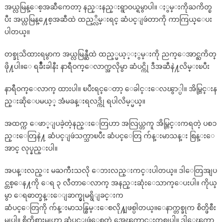
အယ္လမြန္ေစ့အဆီကေတာ့ နည္းနည္းရွာဝယ္ရမွာပါ။ ႏွမ္းကိုႀကိတ္ၿ
ပီး အယ္လမြန္႔ေစ့အဆီထဲ ထည့္လိမ္းရင္ ဆံပင္ျဖဴတာကို ကာကြယ္ေပး
ပါတယ္။
တစ္ခုသိထားရမွာက အယ္လမြန္ဆီထဲ ထည့္မယ့္ႏွမ္းကို ညက္ေအာင္ႀကိတ္
ဖို႔ပါ။ေ ရခ်ိဳးခါနီး နာရီဝက္ေလာက္အလိုမွာ ဆံပင္ကို ဒီအဆီနဲ႔လိမ္းၿပီး
နာရီဝက္ေလာက္ ထားပါ။ ၿပီးရင္ေတာ့ ေခါင္းေလၽွာ္ပါ။ အိမ္တြင္းန
ည္းဆိုေပမယ့္ အံမခန္းရလဒ္ကို ရပါလိမ့္မယ္။
အထက္က ေဖာ္ျပခဲ့တဲ့နည္းေတြဟာ အလြယ္တကူ အိမ္တြင္းကရတဲ့ ပစၥ
ည္းေတြနဲ႔ ဆံပင္ျဖဴသက္သာၿပီး ဆံပင္ေတြ က်န္းမာသန္း စြန္းေ
အာင္ လုပ္နည္းပါ။
အပန္းလည္း မႀကီးသလို ေဘးလည္းကင္းပါတယ္။ ဒါေတြအျပ
င္တစ္ေန႔ကို ေရ ၃ လီတာေလာက္ အနည္းဆုံးေသာက္ေပးပါ။ ကိုယ္
မွာ ေရဓာတ္ခန္းေျခာက္မွုမရွိျခင္းက
ဆံပင္ေတြကို က်န္းမာသန္စြမ္းေစလို႔ျဖစ္ပါတယ္။ေနာက္တစ္ခုက စိတ္ဖိစီး
မွုပါ။ စိတ္ဖိစားမွုဟာ ဆံပင္ျဖဴေစတဲ့ အေၾကာင္းတစ္ခုပါ။ ဒါေၾကာ