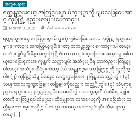
အလွပေရးရာ
ရက္အနည္းငယ္ အတြင္းမွာ မ်က္ႏွာကို ျဖဴေဖြးေအာ
င္ လုပ္နိုင္တဲ့ နည္းလမ္းေကာင္း
Author
Posted
Achawlaymyar
March 8, 2021
on
ရက္အနည္းငယ္ အတြင္းမွာ မ်က္နွာကို ျဖဴေဖြးေအာင္ လုပ္နိုင္တဲ့ နည္းလ
မ္းေကာင္း တကယ္လြယ္ျပီးေတာ့ တကယ္လည္း ေကာင္းပါ တယ္။
အသံုးျပဳျပီးခ်ိန္မွာ မ်က္နွာတြင္သိသိသာ သာ ျဖဴဝင္းသြားေစ မွာ ျဖစ္ပါတ
ယ္။ေငြေၾကးအ ကုန္အက် သက္သာျပီး အသံုးျပဳရ တာလည္း လြယ္ကူ
ပါတယ္။ အသံုးျပဳပံုကေတာ့ (၁) သန္႔စင္ေသာ ခြက္တစ္ခုကို ယူလိုက္
ပါ။ (၂) ထိုခြက္ထဲသို႔ ပ်ားရည္ လက္ဖက္စားဇြန္း ၂ ဇြန္းထည့္လိုက္ပါ။ (၃)
သၾကားလက္ဖက္စားဇြန္း တစ္ဇြန္းကိုလည္း ထည့္လိုက္ပါ။ (၃) သံပုရာရ
ည္ အနည္းငယ္ ညစ္ထည့္ျပီး ေမႊလိုက္ပါ။ သာကူၾကိဳ ပံုစံမ်ိဳးျဖစ္သြား
တာကို ေတြ႔ရပါလိမ့္မယ္။ ထို႔ေနာက္ လက္ေပၚကို အရင္ဦးဆံုး သု
တ္လိမ္းကာ စမ္းသပ္နိုင္ ပါတယ္။ တကယ္ အသားျဖဴျပီး ထိေရာက္
တယ္ […]