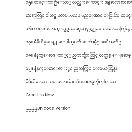
၁၅။ ထမင္းစား၍ေသာ္ လည္းေကာင္း အျခားအစားစာ
စားရာတြင္ ပါးစပ္မွ ပလပ္…ပလပ္ မည္ေအာင္ ေခြးမ်ား 
၁၆။ လမ္းေလၽွာက္စဥ္..ထမင္းႏွင့္အျခား စားေသာက္ဖြယ္ရာမ
၁၇။ မိမိအိမ္ေရွ႕ အေပါက္ဝကို ေက်ာခိုင္းၿပီး မထိုင္ရ
၁၈။ နံနက္ေစာေစာႏွင့္ ညဘက္မ်ားတြင္ လက္ဆစ္ ေျခဆစ္ မ်ာ
၁၉။ နံနက္ေစာေစာ ႏွင္ ညဘက္တြင္ ေလမခၽြန္ရ။
မိမိသိေသာ အရာေလးမ်ားကိုေဝမၽွလိုက္ပါတယ္။
Credit to New
႕႕႕႕Unicode Version