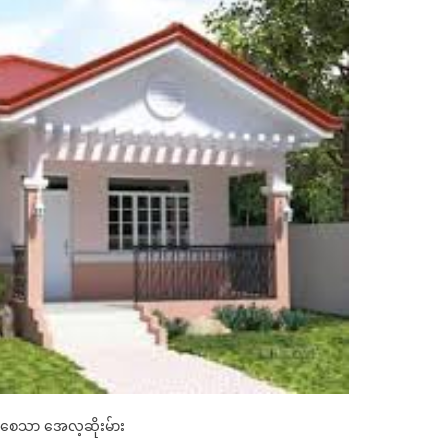
မ
လု
ပ္
အပ္
မ
လု
ပ္ေ
ကာ
င္း
တဲ့
အ
ခ်
က္
(၁၉)ခ်
က္
စေသာ အေလ့ဆိုးမ်ား