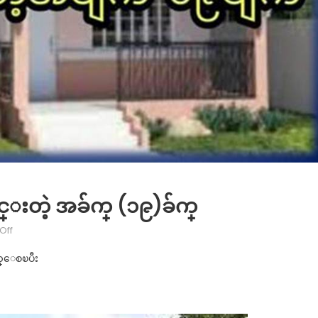
ာင္းတဲ့ အခ်က္ (၁၉)ခ်က္
on
Off
သ
ိတ္ေစၿပီး
င့္
အိ
မ္
မွာ