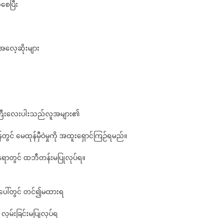
်စေပြီး
အလေ့ဆိုးများ
င်းကြီးလေးပါးသည်လူအများ၏
တွင် မေထုန်မှီဝဲမှုကို အထူးရှောင်ကြဉ်ရမည်။
ေရာတွင် ထဘီတန်းမပြုလုပ်ရ။
အုံးပေါ်တွင် တင်၍မထားရ
လှမ်းခြင်းမပြုလုပ်ရ