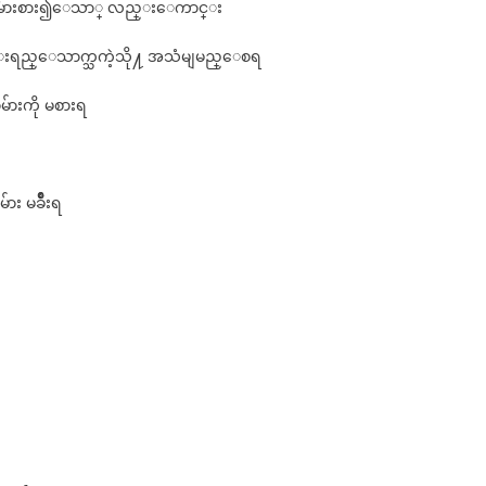
မ်ားစား၍ေသာ္ လည္းေကာင္း
ထမင္းရည္ေသာက္သကဲ့သို႔ အသံမျမည္ေစရ
်ားကို မစားရ
း မခ်ိဳးရ