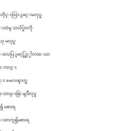
ိုင္းထြာျခင္းမလုပ္ရ
ဲမွ သလိပ္မ်ားကို
ု မလုပ္ရ
လေပြျဖင့္လြင့္ပါလာေသာ
တ္ေကာင္း
္း မေလၽွာက္ရ
တမ္းစြာ မျပဳလုပ္ရ
္၍ မစားရ
လက္ေထာက္၍မစားရ