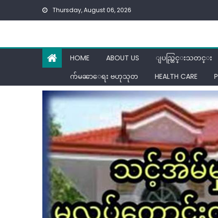
Skip
Thursday, August 06, 2026
to
content
HOME
ABOUT US
ျပည္တြင္းသတင္း
က်မၼာေရး ဗဟုသုတ
HEALTH CARE
P