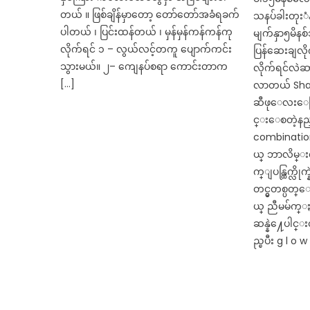
တယ် ။ ဖြစ်ချိန်မှာတော့ တော်တော်အခံရခက်
သနပ်ခါးတုးံန
ပါတယ် ၊ ပြင်းထန်တယ် ၊ မှန်မှန်ကန်ကန်ကု
မျက်နှာ၅မိနစ
လိုက်ရင် ၁ – လွယ်လင့်တကူ ပျောက်ကင်း
ပြန်ဆေးချလို
သွားမယ်။ ၂– ကျေနပ်စရာ ကောင်းတာက
လိုက်ရင်လဲ
[…]
လာတယ် Shar
ဆီဖုေလးေတြ
င္းေစတဲ့
combinati
ယ္ ဘာလိမ္းလိ
က္ျပန္ထြက္လိ
တင္မွတစ္ပ
ယ္ ညီမမ်က္ႏွ
ဆန္နဲ႔ေပါင
ည္ၿပီး g l o w