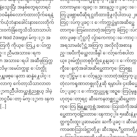
ဲ့သွေးပြီး အနှစ်တွေရလာရင်
လာကာမူးေဝျခင္း၊ အားနည္းျခင္းေ
်၁၀မိနစ်လောက်ထားလိုက်ရေနဲ့
တြျဖစ္လာၿပီဆိုရင္သတိထားဖို႔လိုပါတယ္ ၂။
က်ယုံဘဲနှာခေါင်းနားလေးတိုက်
တြင္းပ်က္ျခင္း ေက်ာက္ကပ္ထဲမွာအဆိပ္အေ
ဆားဝက်ခြံတွေသိသိသာသာပါး
တာက္ေတြမ်ားလာတဲ့အတြက္ ခံတြင္းပ်
 Nad Zawgyi မ်က္ႏွာ အ
တာျဖစ္ႏိုင္သလို လွ်ာကေကာင္းေကာင္
ကို ကိုယ္ေတြ႕ ေပ်ာက္က
အရသာမခံႏိုင္တဲ့အတြက္ အလိုလိုအစားန
နည္း ညီမအသားေရက
ည္းၿပီးကိုယ္အေလးခ်ိန္ပါ ေလ်ာ့က်ေစပါတ
on အသားေရပါ အဆီဖုထြက္တ
ယ္။ ၃။မ်က္လုံးတစ္ဝိုက္မို႔ေနျခင္း ေက်ာက္ကပ္
မ္းမေပ်ာက္ဘူး ေပ်ာက္လို
က္စီးေနတဲ့အခါအဆိပ္အေတာက္ေတြစစ္ထု
ုက္နဲ႔ျဖစ္ေနတာ ဆန္နဲ႔ေပါင္း
တ္ႏိုင္စြမ္း ေလ်ာ့နည္းလာတဲ့အတြက္
တ္ေလာက္ က်ေတာ့သိသာလာတ
တဲ့လကၡဏာတစ္ခုလို႔ဆို ရမွာပါ။ ၄။အိပ္မ
ာကညိဳပါတယ္ညစ္လဲညစ္တယ္ ဒါမဲ့
ပ်ာ္ျခင္း ေက်ာက္ကပ္လုပ္ငန္းစဥ္ေတြပုံမွန္မ
္းတင္ၿပီေတာ့ မ်က္ႏွာက ၾက
ဟုတ္ေတာ့ရင္ ဆီးကေနတစ္ဆင့္အဆိပ္အေတာ
 […]
က္ေတြ စြန႔္ထုတ္ပစ္တဲ့အစားေသြးထဲကိုအဆ
ပ္အေတာက္ဝင္သြားတာေၾကာင့္ပါ။ ၅။ဆီးနဲ႔
တ္သက္ၿပီးထူးျခားမႈမ်ား ႀကဳံျခင္း ဆီး
ကာခဏသြားခ်င္တာတို႔၊ ဆီးအျမႇဳပ္ထတာတို