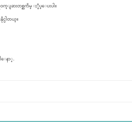
ာရီဝက္ျခားတစ္ႀကိမ္ ႏွိပ္ေပးပါ။
ိုင္ပါတယ္။
ါေနာ္..