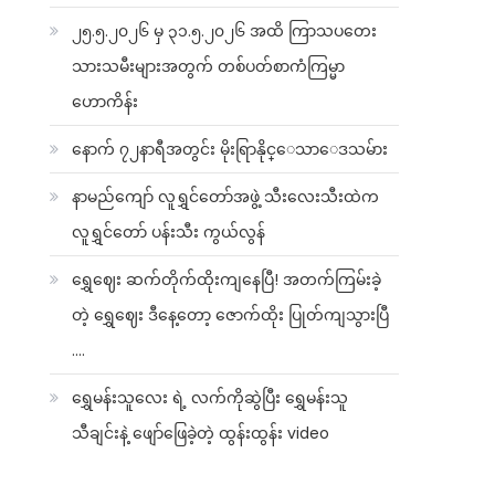
၂၅.၅.၂၀၂၆ မှ ၃၁.၅.၂၀၂၆ အထိ ကြာသပတေး
သားသမီးများအတွက် တစ်ပတ်စာကံကြမ္မာ
ဟောကိန်း
နောက် ၇၂နာရီအတွင်း မိုးရြာနိုင္ေသာေဒသမ်ား
နာမည်ကျော် လူရွှင်တော်အဖွဲ့ သီးလေးသီးထဲက
လူရွှင်တော် ပန်းသီး ကွယ်လွန်
ရွှေဈေး ဆက်တိုက်ထိုးကျနေပြီ! အတက်ကြမ်းခဲ့
တဲ့ ရွှေဈေး ဒီနေ့တော့ ဇောက်ထိုး ပြုတ်ကျသွားပြီ
….
ရွှေမန်းသူလေး ရဲ့ လက်ကိုဆွဲပြီး ရွှေမန်းသူ
သီချင်းနဲ့ ဖျော်ဖြေခဲ့တဲ့ ထွန်းထွန်း video