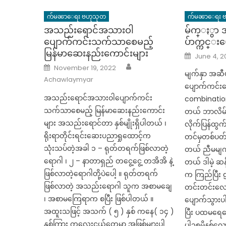
က်မၼာေရး ဗဟုသုတ
က်မၼာေရး 
အသည်းရောင်အသားဝါ
မ်က္ႏွာ
ပျောက်ကင်းသက်သာစေမည့်
ပ်ာက္ကင္
မြန်မာဆေးနည်းကောင်းများ
Posted
June 4, 2
on
Author
Posted
November 19, 2022
on
မျက်နှာ အဆီ
Achawlaymyar
ပျောက်ကင်း
အသည်းရောင်အသားဝါပျောက်ကင်း
combinatio
သက်သာစေမည့် မြန်မာဆေးနည်းကောင်း
တယ် ဘာလိမ်း
များ အသည်းရောင်တာ နှစ်မျိုးရှိပါတယ် ၊
လိုက်ပြန်ထွက်
ရိုးရာတိုင်းရင်းဆေးပညာရှုထောင့်က
တင်မှတစ်ပ
သုံးသပ်တဲ့အခါ ၁ – ရုတ်တရက်ဖြစ်လာတဲ့
တယ် ညီမမျက
ရောဂါ ၊ ၂ – နာတာရှည် တငွေ့ငွေ့ တအိအိ နဲ့
တယ် ဒါမဲ့ ဆန်
ဖြစ်လာတဲ့ရောဂါတို့ပဲပေါ့ ။ ရုတ်တရက်
က ကြည်ပြီး 
ဖြစ်လာတဲ့ အသည်းရောဂါ သူက အစာမချေ
တင်းတင်းလေ
၊ အစာမကြေရာက စပြီး ဖြစ်ပါတယ် ။
ပျောက်သွား
အထူးသဖြင့် အသက် ( ၅ ) နှစ် ကနေ( ၁၄ )
ပြီး ပထမရေဆ
နှစ်ကြား ကလေးငယ်တွေမှာ အဖြစ်များပါ
ပါ၁၅မိနစ်လော