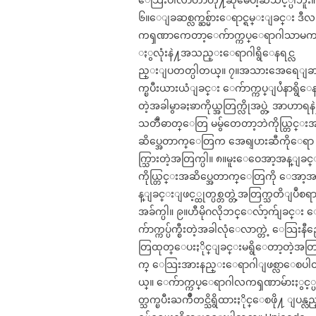
ေသြးပါလာတာတို႔ဆိုမေပါ့ဆသင့္ပါဘူး။
၆။ေျခဆစ္လက္ဆစ္မ်ားေရာင္ရမ္းျခင္း ဒီလ
ကၡဏာကေတာ့ေက်ာက္ကပ္ေရာဂါသာမ
ႏွလုံးနဲ႔အသည္းေရာဂါရွိေနရင္လ
ည္းျပတတ္ပါတယ္။ ၇။အသားအေရေျခ
က္ၿပီးယားယံျခင္း ေက်ာက္ကပ္ျပႆနာရွိေ
တဲ့အခါမွာခႏၶာကိုယ္အတြက္လိုအပ္တဲ့ အာဟာရန
သတၱဳဓာတ္ေတြ မမွ်တေတာ့ဘဲကိုယ္တြင္း
ဆိပ္အေတာက္ေတြက အေရျပားဆီကိုေရာ
က္သြားတဲ့အတြက္ပါ။ ၈။မူးေဝေအာ့အန္ျခင
ကိုယ္တြင္းအဆိပ္အေတာက္ေတြကို ေအာ့
န္ျခင္းျဖင့္ထုတ္ပစ္တတ္တဲ့အတြက္သတိျပဳစရ
အခ်က္ပါ။ ၉။ဟီမိုဂလိုဘင္ေလ်ာ့က်ျခင္း 
က်ာက္ကပ္ပ်က္စီးတဲ့အခါလုံေလာက္တဲ့ ေသြးနီဥ
တြထုတ္ေပးႏိုင္ျခင္းမရွိေတာ့တဲ့အတ
က္ ေသြးအားနည္းေရာဂါျဖစ္လာေစပ
ယ္။ ေက်ာက္ကပ္ေရာဂါလကၡဏာမ်ားႏွင့္
တ္သက္ၿပီးႀကိဳတင္သိရွိထားႏိုင္ေစဖို႔ ျပန္လည