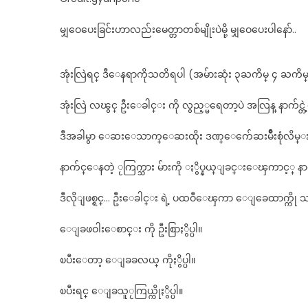
မျှဝေပေးခြင်းဟာလည်းမေတ္တာတစ်မျိုးပဲမို့ မျှဝေပေးပါနော်..
အုံးလြဲရင္ ဒီေနရာကိုသတိရပါ (အမ်ားဆုံး ၃ႀကိမ္ ၄ ႀကိမ္ )
အုံးလြဲ လၽွင္ ဦးေခါင္း ကို လွည့္မရေတာ့ပဲ အလြန္ နာက်င္
ဒီအခါမွာ ေဆးေသာက္ေဆးထိုး ဒဏ္ေက်ေဆးမ်ိဳးစုံလိမ္းၿပ
နာက်င္ေနတဲ့ ႂကြက္သား မ်ားကို ႏွိပ္နယ္ျခင္းေၾကာင့္ နာက်င
ဒီလိုျဖစ္ရင္… ဦးေခါင္း ရဲ့ ပထဝီေၾကာ ေျခေထာက္ကို သတ
ေျခဖဝါးေစာင္း ကို ဦးစြာႏွိပ္ပါ။
ၿပီးေတာ့ ေျခခလယ္ ကိုႏွိပ္ပါ။
ၿပီးရင္ ေျခသူႂကြယ္ကိုႏွိပ္ပါ။