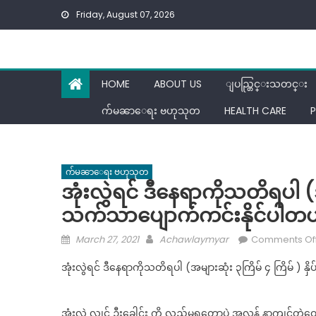
Skip
Friday, August 07, 2026
to
content
HOME
ABOUT US
ျပည္တြင္းသတင္း
က်မၼာေရး ဗဟုသုတ
HEALTH CARE
P
က်မၼာေရး ဗဟုသုတ
အုံးလွဲရင် ဒီနေရာကိုသတိရပါ (အမျ
သက်သာပျောက်ကင်းနိုင်ပါတ
Posted
Author
March 27, 2021
Achawlaymyar
Comments Of
on
အုံးလွဲရင် ဒီနေရာကိုသတိရပါ (အများဆုံး ၃ကြိမ် ၄ ကြိမ် ) နှ
အုံးလွဲ လျှင် ဦးခေါင်း ကို လှည့်မရတော့ပဲ အလွန် နာကျင်တ