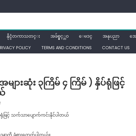
နိုင္ငံတကာသတင္း
အခ်စ္နွင့္ဘဝ
ေဗဒင္
အနုပညာ
အေ
RIVACY POLICY
TERMS AND CONDITIONS
CONTACT US
ားဆုံး ၃ကြိမ် ၄ ကြိမ် ) နှိပ်ရုံဖြင့်
ယ်
on
f
အုံးလွဲ
ိပ်ရုံဖြင့် သက်သာပျောက်ကင်းနိုင်ပါတယ်
ရင်
ဒီ
နေရာ
ဲ့ဝေဒနာကို ခံစားရတတ်ပါတယ်။