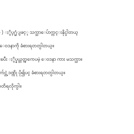
 ႏွိပ္႐ုံျဖင့္ သက္သာေပ်ာက္ကင္းနိုင္ပါတယ္
တဲ့ေဝဒနာကို ခံစားရတတ္ပါတယ္။
ီး ႏွိပ္နယ္တတ္ၾကေပမဲ့ ေဝဒနာ ကား မသက္သာ။
္တဲ့ဒဏ္ကို ပို၍ပင္ ခံစားရတတ္ပါတယ္။
ိရလိုက္ပါ။