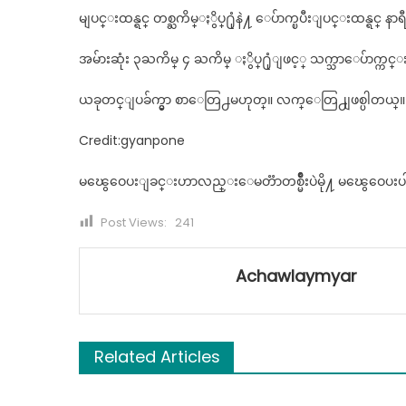
မျပင္းထန္ရင္ တစ္ႀကိမ္ႏွိပ္႐ုံနဲ႔ ေပ်ာက္ၿပီးျပင္းထန္ရင္ န
အမ်ားဆုံး ၃ႀကိမ္ ၄ ႀကိမ္ ႏွိပ္႐ုံျဖင့္ သက္သာေပ်ာက္ကင္းန
ယခုတင္ျပခ်က္မွာ စာေတြ႕မဟုတ္။ လက္ေတြ႕ျဖစ္ပါတယ္။
Credit:gyanpone
မၽွေဝေပးျခင္းဟာလည္းေမတၱာတစ္မ်ိဳးပဲမို႔ မၽွေဝေပးပ
Post Views:
241
Achawlaymyar
Related Articles