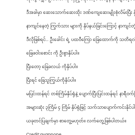
ဒီအခါမှာ ဆေးသောက်ဆေးထိုး ဒဏ်ကျေဆေးမျိုးစုံလိမ်းပြီ
နာကျင်နေတဲ့ ကြွက်သား များကို နှိပ်နယ်ခြင်းကြောင့် နာကျင
ဒီလိုဖြစ်ရင်… ဦးခေါင်း ရဲ့ ပထဝီကြော ခြေထောက်ကို သတိရလ
ခြေဖဝါးစောင်း ကို ဦးစွာနှိပ်ပါ။
ပြီးတော့ ခြေခလယ် ကိုနှိပ်ပါ။
ပြီးရင် ခြေသူကြွယ်ကိုနှိပ်ပါ။
မပြင်းထန်ရင် တစ်ကြိမ်နှိပ်ရုံနဲ့ ပျောက်ပြီးပြင်းထန်ရင် နာရီဝက်
အများဆုံး ၃ကြိမ် ၄ ကြိမ် နှိပ်ရုံဖြင့် သက်သာပျောက်ကင်းနိုင
ယခုတင်ပြချက်မှာ စာတွေ့မဟုတ်။ လက်တွေ့ဖြစ်ပါတယ်။
Credit:gyanpone