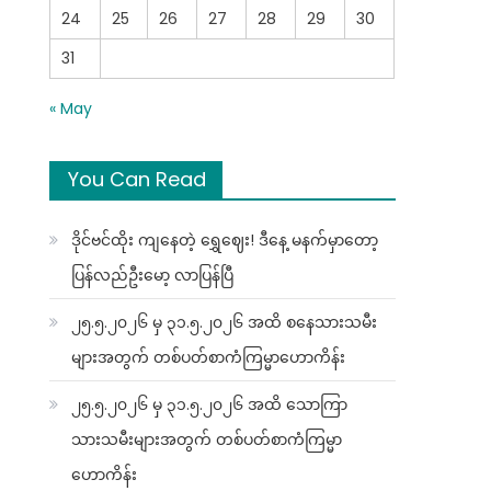
24
25
26
27
28
29
30
31
« May
You Can Read
ဒိုင်ဗင်ထိုး ကျနေတဲ့ ရွှေဈေး! ဒီနေ့ မနက်မှာတော့
ပြန်လည်ဦးမော့ လာပြန်ပြီ
၂၅.၅.၂၀၂၆ မှ ၃၁.၅.၂၀၂၆ အထိ စနေသားသမီး
များအတွက် တစ်ပတ်စာကံကြမ္မာဟောကိန်း
၂၅.၅.၂၀၂၆ မှ ၃၁.၅.၂၀၂၆ အထိ သောကြာ
သားသမီးများအတွက် တစ်ပတ်စာကံကြမ္မာ
ဟောကိန်း