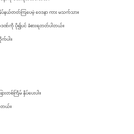
ကို
သတိရ
း နှိပ်နယ်တတ်ကြပေမဲ့ ဝေဒနာ ကား မသက်သာ။
ပါ
(အများ
်တဲ့ဒဏ်ကို ပို၍ပင် ခံစားရတတ်ပါတယ်။
ဆုံး
၃ကြိမ်
ိုက်ပါ။
၄
ကြိမ်
)
နှိပ်
ရုံ
ဖြင့်
သက်သာ
ပျောက်ကင်း
ခြားတစ်ကြိမ် နှိပ်ပေးပါ။
နိုင်
ပါ
်ပါတယ်။
တယ်