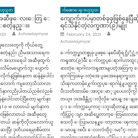
ဗဟုသုတ
က်မၼာေရး ဗဟုသုတ
 အဆီဖုေလးေတြ ေ
ကျောက်ကပ်မှာတစ်ခုခုဖြစ်နေပြီဆိ
းေစတဲ့နည္း။
ရင်သိနိုင်တဲ့လက္ခဏာ(၉)မျိုး
Author
Author
Posted
Achawlaymyar
020
February 24, 2021
on
Achawlaymyar
ဖုလေးတွေကို ကိုယ်တွေ့
စေတဲ့နည်း ညီမအသားရေက
ေက်ာက္ကပ္မွာတစ္ခုခုျဖစ္ေနၿပီဆိုရင္သိႏိုင္တဲ
n အသားရေပါ အဆီဖုထွက်
ကၡဏာ(၉)မ်ိဳး ေက်ာက္ကပ္ေရာဂါဟာထူး
လိမ်းမပျောက်ဘူး ပျောက်
ခားတဲ့ေရာဂါလကၡဏာမျပတဲ့အတြက္ 
လိုက်နဲ့ဖြစ်နေတာ ဆန်နဲ့ပေါင်း
ရာဂါကြၽမ္းတဲ့အေျခအေနေရာက္မွသာ
တ်လောက် ကျတော့သိသာလာ
သိၾကတာမို႔ေက်ာက္ကပ္ေရာဂါနဲ႔ပတ္သက္ၿ
်နှာကညိုပါတယ်ညစ်လဲညစ်
ပီးသတိထားမိေအာင္ေဖာ္ျပေပးလိုက္ပါ
နဲ့ပေါင်းတင်ပြီတော့ မျက်နှာ
တယ္။ ၁။အခ်ိန္တိုင္းလိုလိုေမာပန္းေနျခ
g l o w လာတယ် မျက်နှာက
င္း ေက်ာက္ကပ္မေကာင္းဘူးဆိုတာနဲ႔ ခႏၶ
းဖြစ်လာတယ် အဆီဖုတွေ
ကိုယ္တြင္းမွာ အဆိပ္အေတာက္ေတြမ်ားလာ
ပါတယ် ဆန်ကိုလိုသလောက်ယူ
စသလို ေသြးမသန႔္ေတာ့တာေၾကာင့
ေးပြီး ဒုတိယရေမှာစိမ်ထား
ေမာပန္းၿပီး ေလးလံထိုင္းမႈိင္းလာ
က် ဆန်ကိုကျောက်ပြင်ပေါ်မှာ
တတ္ပါတယ္။အာ႐ုံစူးစိုက္ႏိုင္စြမ္း ေလ်ာ့