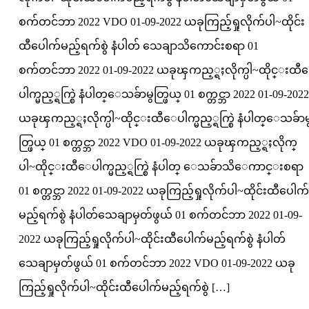
စက်တင်ဘာ 2022 VDO 01-09-2022 ယခုကြည့်ရှုလိုက်ပါ~ထိုင်း
ထီပေါက်မည့်ရက်စွဲ နံပါတ် သေချာသိကောင်းစရာ 01
စက်တင်ဘာ 2022 01-09-2022 ယခုၾကည့္ရႈလိုက္ပါ~ထိုင္းထ
ပါက္မည့္ရက္စြဲ နံပါတ္ေသခ်ာမွတ္ဖြယ္ 01 စက္တင္ဘာ 2022 01-09-2022
ယခုၾကည့္ရႈလိုက္ပါ~ထိုင္းထီေပါက္မည့္ရက္စြဲ နံပါတ္ေသခ်ာမ
တ္ဖြယ္ 01 စက္တင္ဘာ 2022 VDO 01-09-2022 ယခုၾကည့္ရႈလိုက္
ပါ~ထိုင္းထီေပါက္မည့္ရက္စြဲ နံပါတ္ ေသခ်ာသိေကာင္းစရာ
01 စက္တင္ဘာ 2022 01-09-2022 ယခုကြည့်ရှုလိုက်ပါ~ထိုင်းထီပေါက်
မည့်ရက်စွဲ နံပါတ်သေချာမှတ်ဖွယ် 01 စက်တင်ဘာ 2022 01-09-
2022 ယခုကြည့်ရှုလိုက်ပါ~ထိုင်းထီပေါက်မည့်ရက်စွဲ နံပါတ်
သေချာမှတ်ဖွယ် 01 စက်တင်ဘာ 2022 VDO 01-09-2022 ယခု
ကြည့်ရှုလိုက်ပါ~ထိုင်းထီပေါက်မည့်ရက်စွဲ […]