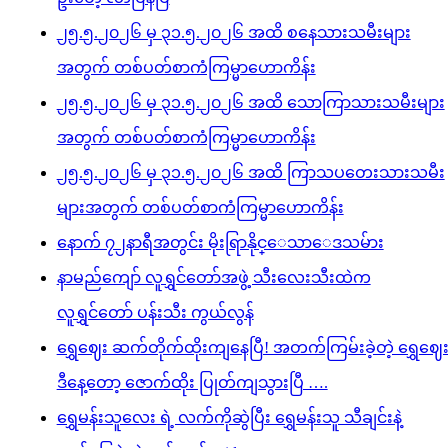
၂၅.၅.၂၀၂၆ မှ ၃၁.၅.၂၀၂၆ အထိ စနေသားသမီးများ
အတွက် တစ်ပတ်စာကံကြမ္မာဟောကိန်း
၂၅.၅.၂၀၂၆ မှ ၃၁.၅.၂၀၂၆ အထိ သောကြာသားသမီးများ
အတွက် တစ်ပတ်စာကံကြမ္မာဟောကိန်း
၂၅.၅.၂၀၂၆ မှ ၃၁.၅.၂၀၂၆ အထိ ကြာသပတေးသားသမီး
များအတွက် တစ်ပတ်စာကံကြမ္မာဟောကိန်း
နောက် ၇၂နာရီအတွင်း မိုးရြာနိုင္ေသာေဒသမ်ား
နာမည်ကျော် လူရွှင်တော်အဖွဲ့ သီးလေးသီးထဲက
လူရွှင်တော် ပန်းသီး ကွယ်လွန်
ရွှေဈေး ဆက်တိုက်ထိုးကျနေပြီ! အတက်ကြမ်းခဲ့တဲ့ ရွှေဈေ
ဒီနေ့တော့ ဇောက်ထိုး ပြုတ်ကျသွားပြီ ….
ရွှေမန်းသူလေး ရဲ့ လက်ကိုဆွဲပြီး ရွှေမန်းသူ သီချင်းနဲ့