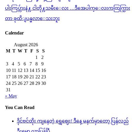
ပါးကြပ္က်ားနဲ႔ ငါတို႔သမီးေလး …ဒီအေပါက္ေလးကထြက္သြား
တာ ခုထိျပန္မလာေသးဘူး
Calendar
August 2026
M
T
W
T
F
S
S
1
2
3
4
5
6
7
8
9
10
11
12
13
14
15
16
17
18
19
20
21
22
23
24
25
26
27
28
29
30
31
« May
You Can Read
ဒိုင်ဗင်ထိုး ကျနေတဲ့ ရွှေဈေး! ဒီနေ့ မနက်မှာတော့ ပြန်လည်
ဦးမော့ လာပြန်ပြီ