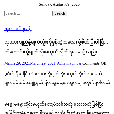
Skip
Sunday, August 09, 2026
to
Search
content
for:
ၾကားသိရသမွ်
ရာဘာကျည်နဲ့မျက်လုံးကိုမှန်တဲ့ကလေး ခွဲစိတ်ပြီးပါပြီ…
ကံကောင်းလို့မျက်လုံးမထုတ်လိုက်ရပေမယ့်လည်း….
Posted
Author
on
March 29, 2021
March 29, 2021
Achawlaymyar
Comments Off
on
ရာ
ခွဲစိတ်ပြီးပါပြီ ကံကောင်းလို့မျက်လုံးမထုတ်လိုက်ရပေမယ့်
ကျည
မျက်ခမ်းစပ်တချို့စုတ်ပြတ်သွားတဲ့အတွက်ချုပ်လိုက်ရပါတယ်
နဲ့
မျက်
မိမွေးဖမွေးတိုင်းမဟုတ်တော့ပဲသိမ်သလို သေးသလိုဖြစ်ပြီး
ကို
အမြင်အာရုံမရတော့ပါဘူးရှင် လည်ပင်းထဲမှာ ကျန်နေတဲ့ရာဘာ
မှန်