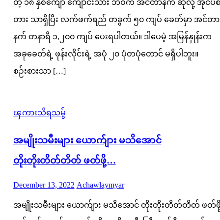
တဲ့ ၁၈ နှစ်ကျော် ကျောင်းသား ဘဝက အင်တာနက် ဆိုလို့ အိုင်ပီ
တား သာရှိပြီး လက်ဖက်ရည် တခွက် ၅၀ ကျပ် ခေတ်မှာ အင်တာ
နက် တနာရီ ၁,၂၀၀ ကျပ် ပေးရပါတယ်။ ဒါပေမဲ့ အမြန်နှုန်းက
အခုခေတ်ရဲ့ ဖုန်းလိုင်းရဲ့ အပုံ ၂၀ ပုံတပုံတောင် မရှိပါဘူး။
စဉ်းစားသာ […]
ၾကားသိရသမွ်
အမျိုးသမီးများ ယောက်ျား မသိအောင်
တိုးတိုးတိတ်တိတ် ဖတ်ဖို့…
Posted
Author
December 13, 2022
Achawlaymyar
on
အမျိုးသမီးများ ယောက်ျား မသိအောင် တိုးတိုးတိတ်တိတ် ဖတ်ဖို့