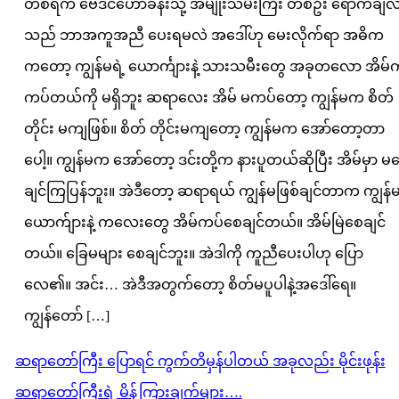
တစ်ရက် ဗေဒင်ဟောခန်းသို့ အမျိုးသမီးကြီး တစ်ဦး ရောက်ချ
သည် ဘာအကူအညီ ပေးရမလဲ အဒေါ်ဟု မေးလိုက်ရာ အဓိက
ကတော့ ကျွန်မရဲ့ ယောင်္ကျားနဲ့ သားသမီးတွေ အခုတလော အိမ်ကိ
ကပ်တယ်ကို မရှိဘူး ဆရာလေး အိမ် မကပ်တော့ ကျွန်မက စိတ်
တိုင်း မကျဖြစ်။ စိတ် တိုင်းမကျတော့ ကျွန်မက အော်တော့တာ
ပေါ့။ ကျွန်မက အော်တော့ ဒင်းတို့က နားပူတယ်ဆိုပြီး အိမ်မှာ မ
ချင်ကြပြန်ဘူး။ အဲဒီတော့ ဆရာရယ် ကျွန်မဖြစ်ချင်တာက ကျွန်
ယောက်ျားနဲ့ ကလေးတွေ အိမ်ကပ်စေချင်တယ်။ အိမ်မြဲစေချင်
တယ်။ ခြေမများ စေချင်ဘူး။ အဲဒါကို ကူညီပေးပါဟု ပြော
လေ၏။ အင်း… အဲဒီအတွက်တော့ စိတ်မပူပါနဲ့အဒေါ်ရေ။
ကျွန်တော် […]
Post
ဆရာတော်ကြီး ပြောရင် ကွက်တိမှန်ပါတယ် အခုလည်း မိုင်းဖုန်း
navigation
ဆရာတော်ကြီးရဲ့ မိန့်ကြားချက်များ….