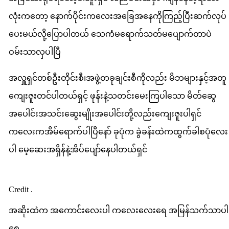
လုံးကတော့ နောက်ပိုင်းကလေးအခြေအနေကိုကြည့်ပြီးဆက်လုပ်
တဲ့
ပေးမယ်လို့ပြောပါတယ် သေကံမရောက်သတ်မပျောက်တာပဲ
ကလ
ဝမ်းသာလှပါပြီ
ခွဲစိ
ပြီး
အလှူရှင်တစ်ဦးတိုင်းစီ၊အဖွဲ့တခုချင်းစီကိုလည်း မိဘများနှင့်အတူ
ပါ
ကျေးဇူးတင်ပါတယ်ရှင့် ဖုန်းနဲ့သတင်းမေးကြပါသော မိတ်ဆွေ
ပြီ…
အပေါင်းအသင်းဆွေးမျိုးအပေါင်းတို့လည်းကျေးဇူးပါရှင်
ကံကေ
ကလေးကအိမ်ရောက်ပါပြီနော် ခုပုံက ခွဲခန်းထဲကထွက်ခါစပုံလေး
မျက်
ပါ မေ့ဆေးအရှိန်နဲ့အိပ်ပျော်နေပါတယ်ရှင်
မ
ထုတ
Credit .
လိုက
အဆိုးထဲက အကောင်းလေးပါ ကလေးလေးရေ အမြန်သက်သာပါ
ရ
စေ