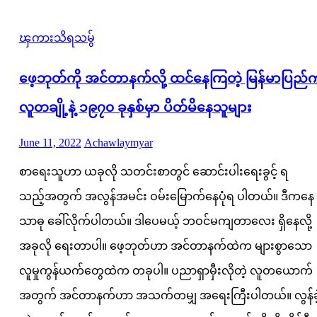
ၾကားသိရသမွ်
ဖေ့ဘုတ်ကို အင်တာနက်လို့ ထင်နေကြတဲ့ မြန်မာပြည်
လူတချို့နဲ့ ၁၉၇၀ ခုနှစ်မှာ ပိတ်မိနေသူများ
Posted
Author
June 11, 2022
Achawlaymyar
on
စာရေးသူဟာ ယခုလို သတင်းစာတွင် ဆောင်းပါးရေးခွင့် ရ
သည့်အတွက် အလွန်အမင်း ဝမ်းမြောက်နေပုံရ ပါတယ်။ ဒီကနေ
သာဓု ခေါ်လိုက်ပါတယ်။ ဒါပေမယ့် ဘဝင်မကျတာလေး ရှိနေလို့
အခုလို ရေးတာပါ။ ဖေ့ဘုတ်ဟာ အင်တာနက်ထဲက များစွာသော
လူမှုကွန်ယက်တွေထဲက တခုပါ။ ပညာရှာမှီးလိုတဲ့ လူတယောက်
အတွက် အင်တာနက်ဟာ အသက်တမျှ အရေးကြီးပါတယ်။ လွန်ခဲ