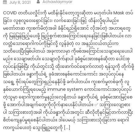
Author
Posted
Achawlaymyar
July 8, 2021
on
COVID တတိယလှိုင်းကို မထိန်းနိုင်တော့ဘူးဆိုတာ မဟုတ်ပါ။ Mask တပ်
ခြင်း၊ လူစုလူဝေးရှောင်ခြင်း၊ လက်ဆေးခြင်းဖြင့် ထိန်းလို့ရပါမည်။
မတော်တဆ ကူးစက်မိတဲ့အခါ ခံနိုင်ရည်ရှိအောင် လိုအပ်တဲ့ အဟာရတွေ
ကို မြန်မြန်ဖြည့်ပေးဖို့ ဖြည့်စွက်စာအကြောင်းရေးနေခြင်းဖြစိပါတယ်။ လာ
လတ္တံသောရောဂါကပ်ကိုမြင်လို့ လွန်ခဲ့တဲ့ လ အနည်းငယ်တည်းက
သတိပေးပြီးဖြစ်ပါတယ် အခုကာလမှာ ကိုဗစ်အကြောင်းသေချာရေးပေးပါ
မည်။ သေချာဖတ်ပါ။ သေချာလိုက်နာပါ ခုခံစွမ်းအားစနစ်ဆိုတာ ပေါင်းစု
လုပ်ငန်းဖြစ်ပြီး ကိုယ်တွင်းသို့ ထိုးဖောက်ဝင်ရောက်လာတဲ့ ရန်သူကို တိုက်ဖို့
ဖြစ်ပါတယ်။ ခန္ဓာကိုယ်ရဲ့ ခုခံအားစနစ်ကောင်းကောင်း အလုပ်လုပ်နေ
သရွေ့ ဗိုင်းရပ်တွေကြာရှည်နေနိုင်ဖို့ ခက်ပါတယ်။ ကူးစက်မှုတစ်ခုကို လူ
နှစ်ယောက်ကြုံရပေမည့် immune system ကောင်းကောင်းအလုပ်လုပ်
တဲ့သူမှာ ရောဂါကူးစက်မှုနည်းလေ့ရှိတယ် ခန္ဓာကိုယ်ရဲ့ ခုခံစွမ်းအားမြင့်စေ
ဖို့ အောက်ပါအချက်တွေကိုလိုက်နာပေးနိုင်ပါတယ်။ ✅ သကြားလျော့စား
ပါ သကြားစားတဲ့အခါ ကိုယ်ခန္ဓာကိုယ်အတွင်း ဆီလိုတိုနင်မြင့်တက်လာပြီး
စိတ်ကျေနပ်မှုရစေနိုင်ပါတယ်။ ဒါပေမယ့် သကြားစားသုံးခြင်းက ရောဂါ
ကာကွယ်ပေးတဲ့ သွေးဖြူဥတွေကို […]