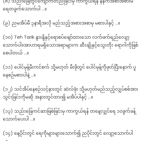
(၈) သည်းခြေတွင်ကျောက်တည်ခြင်းမှ ကာကွယ်ရန် နံနက်အစာအစားမီ
ရေတခွက်သောက်ပါ …။
(၉) ညမအိပ်မီ ၃နာရီအလို မည်သည့်အစားအစာမှ မစားပါနှင့် …။
(၁၀) Teh Tarik နွားနို့နှင့်ရောစပ်ဖျော်ထားသော လက်ဖက်ရည်လျော့
သောက်ပါ။အာဟာရမရှိသောအရာများက ဆီးချိုနှင့်သွေးတိုး ရောဂါကိုဖြစ်
စေပါတယ် …။
(၁၁) ပေါင်မုန့်မီးကင်စက် သို့မဟုတ် မီးဖိုတွင် ပေါင်မုန့်ကိုဖုတ်ပြီးနောက် ပူ
နေစဉ်မစားပါနဲ့ …။
(၁၂) သင်အိပ်နေစဉ်သင့်နားတွင် ဆဲလ်ဖုံး သို့မဟုတ်မည်သည့်လျှပ်စစ်အား
သွင်းခြင်းကိုမဆို အနားတွင်ထား၍ မအိပ်ပါနှင့် …။
(၁၃) သည်းခြေကင်ဆာဖြစ်ဖြင်းမှ ကာကွယ်ရန် တနေ့လျှင်ရေ ၁၀ခွက်ခန့်
သောက်ပေးပါ …။
(၁၄) နေ့ပိုင်းတွင် ရေကိုများများသောက်၍ ညပိုင်းတွင် လျော့သောက်ပါ