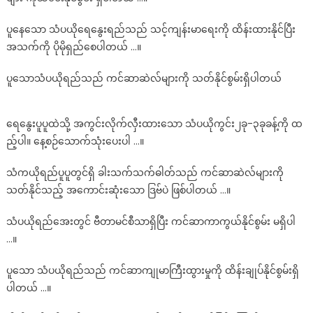
ပူနေသော သံပယိုရေနွေးရည်သည် သင့်ကျန်းမာရေးကို ထိန်းထားနိုင်ပြီး
အသက်ကို ပိုမိုရှည်စေပါတယ် …။
ပူသောသံပယိုရည်သည် ကင်ဆာဆဲလ်များကို သတ်နိုင်စွမ်းရှိပါတယ်
ရေနွေးပူပူထဲသို့ အကွင်းလိုက်လှီးထားသော သံပယိုကွင်း၂ခု-၃ခုခန့်ကို ထ
ည့်ပါ။ နေ့စဉ်သောက်သုံးပေးပါ …။
သံကယိုရည်ပူပူတွင်ရှိ ခါးသက်သက်ဓါတ်သည် ကင်ဆာဆဲလ်များကို
သတ်နိုင်သည့် အကောင်းဆုံးသော ဒြဗ်ပဲ ဖြစ်ပါတယ် …။
သံပယိုရည်အေးတွင် ဗီတာမင်စီသာရှိပြီး ကင်ဆာကာကွယ်နိုင်စွမ်း မရှိပါ
…။
ပူသော သံပယိုရည်သည် ကင်ဆာကျုမာကြီးထွားမှုကို ထိန်းချုပ်နိုင်စွမ်းရှိ
ပါတယ် …။