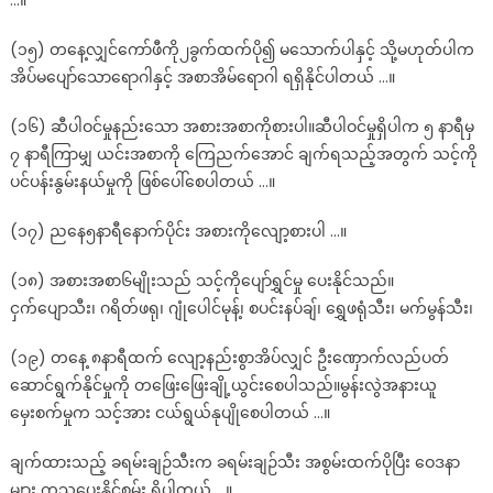
…။
(၁၅) တနေ့လျှင်ကော်ဖီကို၂ခွက်ထက်ပို၍ မသောက်ပါနှင့် သို့မဟုတ်ပါက
အိပ်မပျော်သောရောဂါနှင့် အစာအိမ်ရောဂါ ရရှိနိုင်ပါတယ် …။
(၁၆) ဆီပါဝင်မှုနည်းသော အစားအစာကိုစားပါ။ဆီပါဝင်မှုရှိပါက ၅ နာရီမှ
၇ နာရီကြာမျှ ယင်းအစာကို ကြေညက်အောင် ချက်ရသည့်အတွက် သင့်ကို
ပင်ပန်းနွမ်းနယ်မှုကို ဖြစ်ပေါ်စေပါတယ် …။
(၁၇) ညနေ၅နာရီနောက်ပိုင်း အစားကိုလျော့စားပါ …။
(၁၈) အစားအစာ၆မျိုးသည် သင့်ကိုပျော်ရွှင်မှု ပေးနိုင်သည်။
ငှက်ပျောသီး၊ ဂရိတ်ဖရု၊ ဂျုံပေါင်မုန့်၊ စပင်းနပ်ချ်၊ ရွှေဖရုံသီး၊ မက်မွန်သီး၊
(၁၉) တနေ့ ၈နာရီထက် လျော့နည်းစွာအိပ်လျှင် ဦးဏှောက်လည်ပတ်
ဆောင်ရွက်နိုင်မှုကို တဖြေးဖြေးချို့ယွင်းစေပါသည်။မွန်းလွဲအနားယူ
မှေးစက်မှုက သင့်အား ငယ်ရွယ်နုပျိုစေပါတယ် …။
ချက်ထားသည့် ခရမ်းချဉ်သီးက ခရမ်းချဉ်သီး အစွမ်းထက်ပိုပြီး ဝေဒနာ
များ ကုသပေးနိုင်စွမ်း ရှိပါတယ် …။