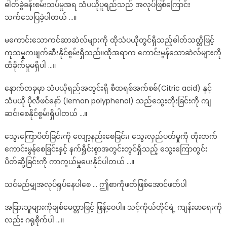
ဓါတ်ခွဲခန်းစမ်းသပ်မှုအရ သံပယိုပူရည်သည် အလုပ်ဖြစ်ကြောင်း
သက်သေပြခဲ့ပါတယ် …။
မကောင်းသောကင်ဆာဆဲလ်များကို ထိုသံပယိုတွင်ရှိသည့်ဓါတ်သတ္တိဖြင့်
ကုသမှုကဖျက်ဆီးနိုင်စွမ်းရှိသည်။ထိုအရာက ကောင်းမွန်သောဆဲလ်များကို
ထိခိုက်မှုမရှိပါ …။
နောက်တခုမှာ သံပယိုရည်အတွင်းရှိ စီထရစ်အက်စစ်(Citric acid) နှင့်
သံပယို ပိုလီဖင်နော် (lemon polyphenol) သည်သွေးတိုးခြင်းကို ကျ
ဆင်းစေနိုင်စွမ်းရှိပါတယ် …။
သွေးကြောပိတ်ခြင်းကို လျော့နည်းစေခြင်း၊ သွေးလှည်ပတ်မှုကို တိုးတက်
ကောင်းမွန်စေခြင်းနှင့် နက်ရှိုင်းစွာအတွင်းတွင်ရှိသည့် သွေးကြောတွင်း
ပိတ်ဆို့ခြင်းကို ကာကွယ်မှုပေးနိုင်ပါတယ် …။
သင်မည်မျှအလုပ်ရှုပ်နေပါစေ … ဤစာကိုဖတ်ဖြစ်အောင်ဖတ်ပါ
အခြားသူများကိုချစ်မေတ္တာဖြင့် ဖြန့်ဝေပါ။ သင့်ကိုယ်တိုင်ရဲ့ ကျန်းမာရေးကို
လည်း ဂရုစိုက်ပါ …။