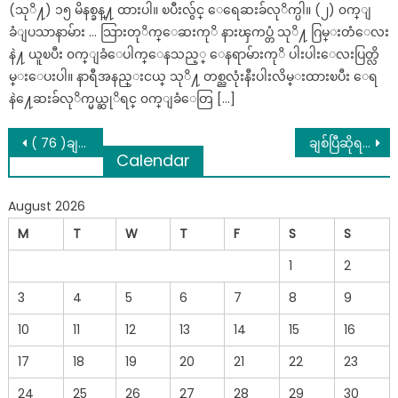
(သုိ႔) ၁၅ မိနစ္ခန္႔ ထားပါ။ ၿပီးလွ်င္ ေရေဆးခ်လုိက္ပါ။ (၂) ၀က္ျ
ခံျပသာနာမ်ား … သြားတုိက္ေဆးကုိ နားၾကပ္တံ သုိ႔ ဂြမ္းတံေလး
နဲ႔ ယူၿပီး ၀က္ျခံေပါက္ေနသည့္ ေနရာမ်ားကုိ ပါးပါးေလးပြတ္လိ
မ္းေပးပါ။ နာရီအနည္းငယ္ သုိ႔ တစ္ညလုံးနီးပါးလိမ္းထားၿပီး ေရ
နဲ႔ေဆးခ်လုိက္မယ္ဆုိရင္ ၀က္ျခံေတြ […]
Post
( 76 )ချက်ထဲက သင်( 1 )ချက်လုပ်နိုင်ရင် မိန်းကလေး တစ်ယောက်ကို တကယ်ချစ်လို့ပါ…
ချစ်ပြီဆိုရင် အမျိုးသားတွေ လိုချင်တဲ့ အရာ (၆) ခု
Calendar
navigation
August 2026
M
T
W
T
F
S
S
1
2
3
4
5
6
7
8
9
10
11
12
13
14
15
16
17
18
19
20
21
22
23
24
25
26
27
28
29
30