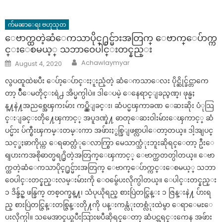
က်မၼာေရး ဗဟုသုတ
ေဗာက္ထတဲ့ဆံေကသာပိုင္႐ွင္မ်ားအတြက္ ေဗာက္ေပ်ာက္က
င္းေစမယ့္ သဘာဝေပါင္းတင္နည္း
Author
Posted
Achawlaymyar
August 4, 2020
on
လွပထူထဲၿပီး ေပ်ာ့ေပ်ာင္းႏူးညံ့တဲ့ ဆံေကသာေလး ပိုင္ဆိုင္ခ်င္တာကေ
တာ့ ပ်ိဳေမတိုင္းရဲ႕ အိပ္မက္ပါပဲ။ ဒါေပမဲ့ ေနေရာင္ျခည္ဒဏ္၊ ဖုန္မႈ
န္႔နဲ႔အညစ္အေၾကးမ်ား ကပ္ညွိျခင္း၊ ဆံပင္မၾကာခဏ ေဆးဆိုး ပံုသြ
င္းျခင္းတို႔ေၾကာင့္ အပူဒဏ္နဲ႔ ဓာတုေဆးဝါးမ်ားေၾကာင့္ ဆံ
ပင္မ်ား ပ်က္စီးၾကမ္းတမ္းကာ အဖ်ားႏွစ္ခြျဖစ္လာပါေတာ့တယ္။ ဒါ့အျပင္
သင့္ခႏၶာကိုယ္က ေရဓာတ္လံုေလာက္စြာ မေသာက္သံုးဘူးဆိုရင္ေတာ့ ဦးေ
ရျပားကအစိုဓာတ္မရ႐ွိတဲ့အတြက္ေၾကာင့္ ေဗာက္ထတတ္ပါတယ္။ ေဗာ
က္ထတဲ့ဆံေကသာပိုင္႐ွင္မ်ားအတြက္ ေဗာက္ေပ်ာက္ကင္းေစမယ့္ သဘာ
ဝေပါင္းတင္နည္းလမ္းမ်ားကို ေဝမွ်ေပးလိုက္ပါတယ္။ ေပါင္းတင္နည္း
၁ ဒိန္ခ်ဥ္ ဖန္ခြက္ တစ္ဝက္ခန္႔၊ သံပုယိုရည္ စားပြဲတင္ဇြန္း ၁ ဇြန္းနဲ႔ ပ်ားရ
ည္ စားပြဲတင္ဇြန္းတစ္ဇြန္းတို႔ကို ပန္းကန္လံုးတစ္လံုးထဲမွာ ေရာေမႊေ
ပးလိုက္ပါ။ သမေအာင္နယ္ၿပီးသြားၿပီဆိုရင္ေတာ့ ဆံပင္အရင္းကေန အဖ်ား