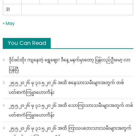
31
« May
You Can Read
ဒိုင်ဗင်ထိုး ကျနေတဲ့ ရွှေဈေး! ဒီနေ့ မနက်မှာတော့ ပြန်လည်ဦးမော့ လာ
ပြန်ပြီ
၂၅.၅.၂၀၂၆ မှ ၃၁.၅.၂၀၂၆ အထိ စနေသားသမီးများအတွက် တစ်
ပတ်စာကံကြမ္မာဟောကိန်း
၂၅.၅.၂၀၂၆ မှ ၃၁.၅.၂၀၂၆ အထိ သောကြာသားသမီးများအတွက် တစ်
ပတ်စာကံကြမ္မာဟောကိန်း
၂၅.၅.၂၀၂၆ မှ ၃၁.၅.၂၀၂၆ အထိ ကြာသပတေးသားသမီးများအတွက်