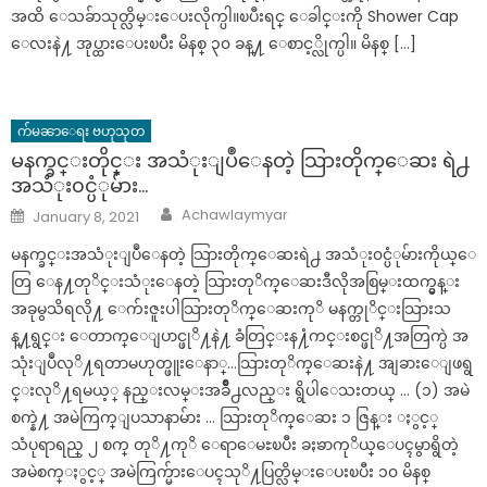
အထိ ေသခ်ာသုတ္လိမ္းေပးလိုက္ပါ။ၿပီးရင္ ေခါင္းကို Shower Cap
ေလးနဲ႔ အုပ္ထားေပးၿပီး မိနစ္ ၃၀ ခန္႔ ေစာင့္လိုက္ပါ။ မိနစ္ […]
က်မၼာေရး ဗဟုသုတ
မနက္ခင္းတိုင္း အသံုးျပဳေနတဲ့ သြားတိုက္ေဆး ရဲ႕
အသံုး၀င္ပံုမ်ား…
Author
Posted
Achawlaymyar
January 8, 2021
on
မနက္ခင္းအသံုးျပဳေနတဲ့ သြားတိုက္ေဆးရဲ႕ အသံုး၀င္ပံုမ်ားကိုယ္ေ
တြ ေန႔တုိင္းသံုးေနတဲ့ သြားတုိက္ေဆးဒီလိုအစြမ္းထက္မွန္း
အခုမွသိရလို႔ ေက်းဇူးပါသြားတုိက္ေဆးကုိ မနက္တုိင္းသြားသ
န္႔ရွင္း ေတာက္ေျပာင္ဖုိ႔နဲ႔ ခံတြင္းန႔ံကင္းစင္ဖုိ႔အတြက္ပဲ အ
သုံးျပဳလုိ႔ရတာမဟုတ္ဖူးေနာ္…သြားတုိက္ေဆးနဲ႔ အျခားေျဖရွ
င္းလုိ႔ရမယ့္ နည္းလမ္းအခ်ိဳ႕လည္း ရွိပါေသးတယ္ … (၁) အမဲ
စက္နဲ႔ အမဲကြက္ျပသာနာမ်ား … သြားတုိက္ေဆး ၁ ဇြန္း ႏွင့္
သံပုရာရည္ ၂ စက္ တုိ႔ကုိ ေရာေမႊၿပီး ခႏၶာကုိယ္ေပၚမွာရွိတဲ့
အမဲစက္ႏွင့္ အမဲကြက္မ်ားေပၚသုိ႔ပြတ္လိမ္းေပးၿပီး ၁၀ မိနစ္