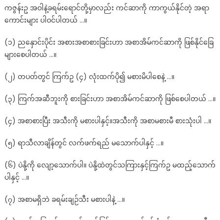
ကဇွန်းဥ အဝါနဲ့ခရမ်းရောင်တို့မှာလည်း ကင်ဆာကို ကာကွယ်နိုင်တဲ့ အရာ
လူ
ကောင်းများ ပါဝင်ပါတယ် …။
တစ်
ယောက်၏
(၁) ညနှောင်းပိုင်း အစားအစာစားခြင်းဟာ အစာအိမ်ကင်ဆာကို ဖြစ်နိုင်ခြေ
အသက်
များစေပါတယ် …။
ကို
ကယ်
(၂) တပတ်တွင် ကြက်ဥ (၄) လုံးထက်ပို၍ မစားမိပါစေနဲ့ …။
နိုင်
ကောင်း
(၃) ကြက်အဆီဘူးကို စားခြင်းဟာ အစာအိမ်ကင်ဆာကို ဖြစ်စေပါတယ် …။
တယ်
လို့
(၄) အစာစားပြီး အသီးကို မစားပါနှင့်။အသီးကို အစာမစားမီ စားသုံးပါ …။
ဆို
ပါ
(၅) ရာသီလာချိန်တွင် လက်ဖက်ရည် မသောက်ပါနှင့် …။
တယ်
(၆) ပဲနို့ကို လျော့သောက်ပါ။ ပဲနို့ထဲတွင်သကြားနှင့်ကြက်ဥ မထည့်သောက်
ပါနှင့် …။
(၇) အစာမရှိဘဲ ခရမ်းချဉ်သီး မစားပါနဲ့ …။