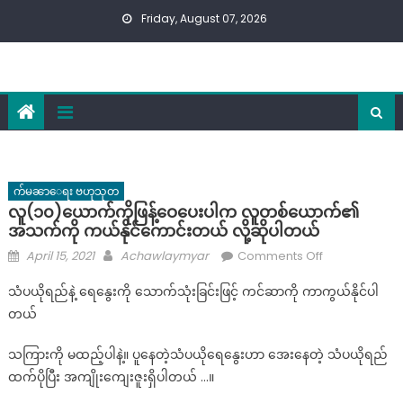
Skip
Friday, August 07, 2026
to
content
က်မၼာေရး ဗဟုသုတ
လူ(၁၀)ယောက်ကိုဖြန့်ဝေပေးပါက လူတစ်ယောက်၏
အသက်ကို ကယ်နိုင်ကောင်းတယ် လို့ဆိုပါတယ်
Posted
Author
on
April 15, 2021
Achawlaymyar
Comments Off
on
လူ(၁၀)ယောက်
သံပယိုရည်နဲ့ ရေနွေးကို သောက်သုံးခြင်းဖြင့် ကင်ဆာကို ကာကွယ်နိုင်ပါ
ကို
တယ်
ဖြ
န့်
သကြားကို မထည့်ပါနဲ့။ ပူနေတဲ့သံပယိုရေနွေးဟာ အေးနေတဲ့ သံပယိုရည်
ဝေ
ထက်ပိုပြီး အကျိုးကျေးဇူးရှိပါတယ် …။
ပေး
ပါက