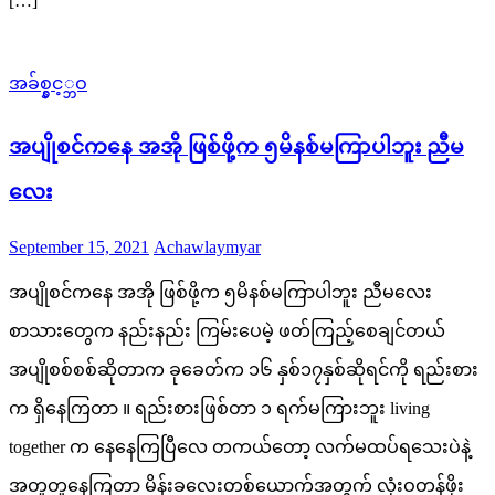
[…]
အခ်စ္နွင့္ဘဝ
အပျိုစင်ကနေ အအို ဖြစ်ဖို့က ၅မိနစ်မကြာပါဘူး ညီမ
လေး
Posted
Author
September 15, 2021
Achawlaymyar
on
အပျိုစင်ကနေ အအို ဖြစ်ဖို့က ၅မိနစ်မကြာပါဘူး ညီမလေး
စာသားတွေက နည်းနည်း ကြမ်းပေမဲ့ ဖတ်ကြည့်စေချင်တယ်
အပျိုစစ်စစ်ဆိုတာက ခုခေတ်က ၁၆ နှစ်၁၇နှစ်ဆိုရင်ကို ရည်းစား
က ရှိနေကြတာ ။ ရည်းစားဖြစ်တာ ၁ ရက်မကြားဘူး living
together က နေနေကြပြီလေ တကယ်တော့ လက်မထပ်ရသေးပဲနဲ့
အတူတူနေကြတာ မိန်းခလေးတစ်ယောက်အတွက် လုံးဝတန်ဖိုး