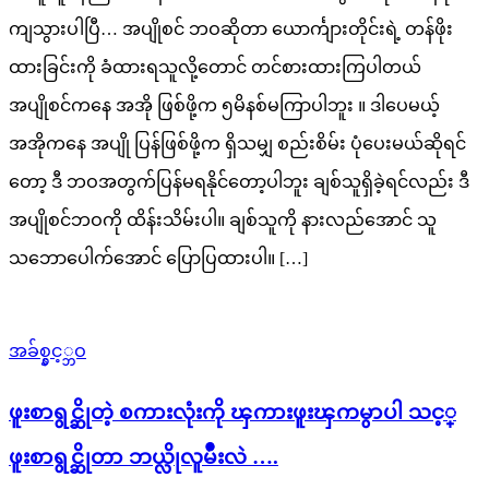
ကျသွားပါပြီ… အပျိုစင် ဘဝဆိုတာ ယောင်္ကျားတိုင်းရဲ့ တန်ဖိုး
ထားခြင်းကို ခံထားရသူလို့တောင် တင်စားထားကြပါတယ်
အပျိုစင်ကနေ အအို ဖြစ်ဖို့က ၅မိနစ်မကြာပါဘူး ။ ဒါပေမယ့်
အအိုကနေ အပျို ပြန်ဖြစ်ဖို့က ရှိသမျှ စည်းစိမ်း ပုံပေးမယ်ဆိုရင်
တော့ ဒီ ဘဝအတွက်ပြန်မရနိုင်တော့ပါဘူး ချစ်သူရှိခဲ့ရင်လည်း ဒီ
အပျိုစင်ဘဝကို ထိန်းသိမ်းပါ။ ချစ်သူကို နားလည်အောင် သူ
သဘောပေါက်အောင် ပြောပြထားပါ။ […]
အခ်စ္နွင့္ဘဝ
ဖူးစာရွင္ဆိုတဲ့ စကားလုံးကို ၾကားဖူးၾကမွာပါ သင့္
ဖူးစာရွင္ဆိုတာ ဘယ္လိုလူမ်ိဳးလဲ ….