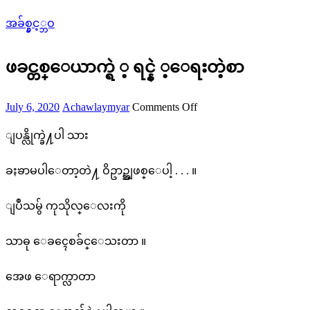
အခ်စ္နွင့္ဘဝ
ဖခင္တစ္ေယာက္ရဲ ့ ရင္နဲ ့ေရးတဲ့စာ
Posted
Author
on
July 6, 2020
Achawlaymyar
Comments Off
on
ဖ
ျပန္လိုက္ခဲ႔ပါ သား
ခ
ခႏၶာမပါေတာ့တဲ႔ ဝိဥာဥ္အျဖစ္ေပါ့ . . . ။
င္
တ
ျပဳသမွ် ကုသိုလ္ေလးကို
စ္ေ
သာဓု ေခၚေစခ်င္ေသးတာ ။
ယာ
က္
အေဖ ေရာက္လာတာ
ရဲ