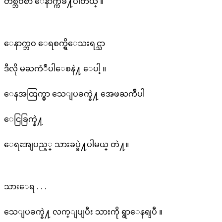
တစ္ဘဝစာ ေနာက္က်ခဲ႔ပါတယ္ ။
့
ရ
င္
ေနာက္ဘဝ ေရစက္ရွိေသးရင္သာ
နဲ
ဒီလို မႀကံဳပါေစနဲ႔ ေပါ့ ။
့ေ
ရး
ေနအထြက္မွာ သေျပခက္နဲ႔ အေဖႀကိဳပါ
တဲ့
ေငြခြက္နဲ႔
စာ
ေရႊအျပည့္ သားခပ္ခဲ႔ပါမယ္ တဲ႔။
သားေရ . . .
သေျပခက္နဲ႔ လက္ျပျပီး သားကို ရွာေနရျပီ ။