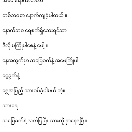
အဖေ ရောက်လာတာ
တစ်ဘဝစာ နောက်ကျခဲ့ပါတယ် ။
နောက်ဘဝ ရေစက်ရှိသေးရင်သာ
ဒီလို မကြုံပါစေနဲ့ ပေါ့ ။
နေအထွက်မှာ သပြေခက်နဲ့ အဖေကြိုပါ
ငွေခွက်နဲ့
ရွှေအပြည့် သားခပ်ခဲ့ပါမယ် တဲ့။
သားရေ . . .
သပြေခက်နဲ့ လက်ပြပြီး သားကို ရှာနေရပြီ ။