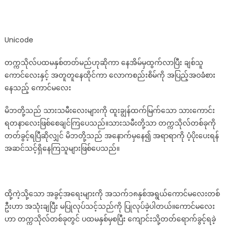
ခံစား
နေ
သည့်
ကောင်မလေး
Unicode
တက္ကသိုလ်ပထမနှစ်တတ်မည်ဟုဆိုကာ နေအိမ်မှထွက်လာပြီး ချစ်သူ
ကောင်လေးနှင့် အတူတူနေထိုင်ကာ လောကစည်းစိမ်ကို အပြည့်အဝခံစား
နေသည့် ကောင်မလေး
မိဘတို့သည် သားသမီးလေးများကို ထူးချွန်ထက်မြက်သော သားကောင်း
ရတနာလေးဖြစ်စေချင်ကြပေသည်။သားသမီးတို့သာ တက္ကသိုလ်တစ်ခုကို
တတ်ခွင့်ရပြီဆိုလျှင် မိဘတို့သည် အနောက်မှနေ၍ အရာရာကို ပံ့ပိုးပေးရန်
အဆင်သင့်ရှိနေကြသူများဖြစ်ပေသည်။
ထို့ကဲ့သို့သော အခွင့်အရေးများကို အသက်၁၈နှစ်အရွယ်ကောင်မလေးတစ်
ဦးဟာ အသုံးချပြီး မပြုလုပ်သင့်သည်ကို ပြုလုပ်ခဲ့ပါတယ်။ကောင်မလေး
ဟာ တက္ကသိုလ်တစ်ခုတွင် ပထမနှစ်မှစပြီး ကျောင်းသို့တတ်ရောက်ခွင့်ရခဲ့