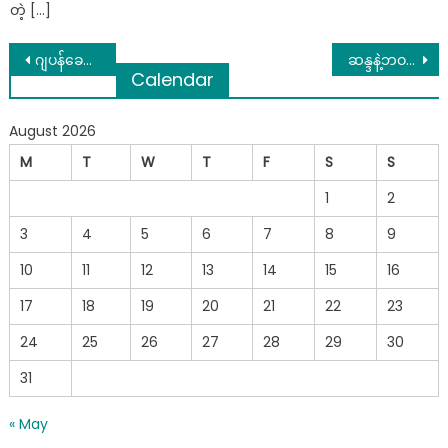
တဲ့ […]
Post
ဂျပန်ခေတ်ကဆွမ်းစားချိန် ကြေးမောင်းထိုးတုံးခေါက်ရာဂျပန်အရာရှိက ဘာလုပ်တာလဲမေးလို့… ဆရာတော်ကြီး ရှင်းပြတဲ့အခါမှဂျပန်အရာရှိကြီး အကြိမ်ကြိမ် အလေးပြုသွားတဲ့အဖြစ်
ဆန္ဒနဲ့ဘဝဟာ အမြဲတစ်ထပ်တည်းမကျနိုင်ဘူးလေ ဖြစ်ချင်တဲ့ အိပ်မက်တွေရှိပေမယ့် ကိုယ်ကိုယ်တိုင် ရင်နာနာနဲ့ မေ့ပစ်လိုက်တာတွေလဲ အတိတ်မှာ အများကြီးပါ
Calendar
navigation
August 2026
M
T
W
T
F
S
S
1
2
3
4
5
6
7
8
9
10
11
12
13
14
15
16
17
18
19
20
21
22
23
24
25
26
27
28
29
30
31
« May