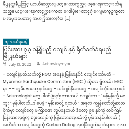
မိဳ႕နယ္အခ်ိဳ႕တြင္ ယာယီဓာတ္အားျပတ္ေတာက္မည္ျဖစ္ေၾကာင္းသိရ
သည္။ ယင္းေၾကာင့္သာေကတ၊ေဒါပုံ၊ေတာင္ဒဂုံ၊ေျမာက္ဥကၠလာ
ပ၊လမ္းမေတာ္၊ကမာ႐ြတ္၊လႈိင္၊ […]
ၾကားသိရသမွ်
ပြင်းအား ၇.၃ ခန့်ရှိမည့် ငလျင် နှင့် ရိုက်ခတ်ခံရမည့်
မြို့နယ်များ
Author
Posted
Achawlaymyar
July 13, 2022
on
– ငလျင်နဲ့ပတ်သက်လို့ NGO အနေနဲ့ မြန်မာနိုင်ငံ ငလျင်ကော်မတီ –
Myanmar Earthquake Committee (MEC ) ဆိုတာ ရှိတယ်။ MEC
မှာ – – ဘူမိဗေဒပညာရှင်တွေ – အင်ဂျင်နီယာတွေ – ငလျင်လှိုင်းပညာရှင်
– Seismologist တွေ ပါဝင်ဖွဲ့စည်းထားတယ် ငလျင်ဟာ -” ခန့်မှန်းလို့ မရ
ဘူး “.မှန်ပါတယ်…ဒါပေမဲ့ ” မှန်းဆလို့ ရတယ် ” အခုလဲ ကျွန်တော်တို့နားတ
ဝိုက်မှာ ငလျင်တွေ မကြာခဏ လှုပ်နေတယ် ဒီတော့ ၉၈ နှစ်ကို တစ်ကြိမ်
ပြန်လာလေ့ရှိတဲ့ ပဲခူးငလျင်ကို ပြန်လာတော့မယ်လို့ မှန်းဆနိုင်ပါတယ် (
အတိတ်က ငလျင်တွေကို Carbon Dating လုပ်ပြီးတွက်ချက်ရာက ရလာ