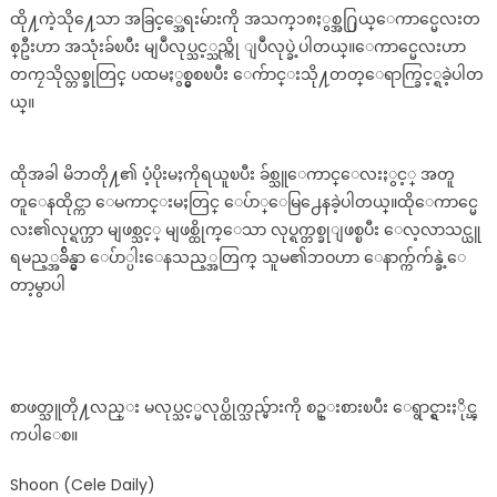
ထို႔ကဲ့သို႔ေသာ အခြင့္အေရးမ်ားကို အသက္၁၈ႏွစ္အ႐ြယ္ေကာင္မေလးတ
ဆို
ကာ
စ္ဦးဟာ အသုံးခ်ၿပီး မျပဳလုပ္သင့္သည္ကို ျပဳလုပ္ခဲ့ပါတယ္။ေကာင္မေလးဟာ
နေအိမ်
တကၠသိုလ္တစ္ခုတြင္ ပထမႏွစ္မွစၿပီး ေက်ာင္းသို႔တတ္ေရာက္ခြင့္ရခဲ့ပါတ
မှ
ယ္။
ထွက်
လာ
ပြီး
ထိုအခါ မိဘတို႔၏ ပံ့ပိုးမႈကိုရယူၿပီး ခ်စ္သူေကာင္ေလးႏွင့္ အတူ
ချစ်သူ
တူေနထိုင္ကာ ေမကာင္းမႈတြင္ ေပ်ာ္ေမြ႕ေနခဲ့ပါတယ္။ထိုေကာင္မေ
ကောင်
လး၏လုပ္ရက္ဟာ မျဖစ္သင့္ မျဖစ္ထိုက္ေသာ လုပ္ရက္တစ္ခုျဖစ္ၿပီး ေလ့လာသင္ယူ
လေး
ရမည့္အခ်ိန္မွာ ေပ်ာ္ပါးေနသည့္အတြက္ သူမ၏ဘဝဟာ ေနာက္က်က်န္ခဲ့ေ
နှင့်
တာ့မွာပါ
အတူတူ
နေထိုင်
ကာ
လောက
စည်းစိမ်
စာဖတ္သူတို႔လည္း မလုပ္သင့္မလုပ္ထိုက္သည္မ်ားကို စဥ္းစားၿပီး ေရွာင္ရွားႏိုင္ၾ
ကို
ကပါေစ။
အပြည့်အ
ဝ
Shoon (Cele Daily)