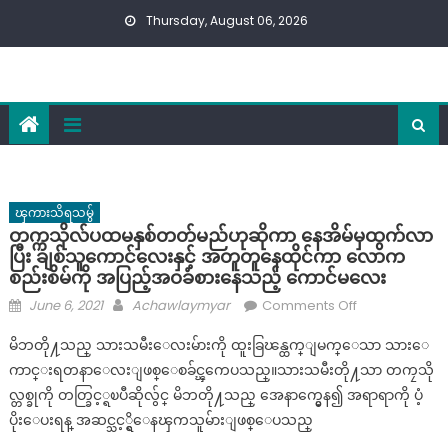
Skip
Thursday, August 06, 2026
to
content
ၾကားသိရသမွ်
တက္ကသိုလ်ပထမနှစ်တတ်မည်ဟုဆိုကာ နေအိမ်မှထွက်လာ
ပြီး ချစ်သူကောင်လေးနှင့် အတူတူနေထိုင်ကာ လောက
စည်းစိမ်ကို အပြည့်အဝခံစားနေသည့် ကောင်မလေး
Posted
Author
on
June 6, 2021
Achawlaymyar
Comments Off
on
တက္ကသိုလ်
မိဘတို႔သည္ သားသမီးေလးမ်ားကို ထူးခြၽန္ထက္ျမက္ေသာ သားေ
ပထမ
ကာင္းရတနာေလးျဖစ္ေစခ်င္ၾကေပသည္။သားသမီးတို႔သာ တကၠသို
နှစ်
လ္တစ္ခုကို တတ္ခြင့္ရၿပီဆိုလွ်င္ မိဘတို႔သည္ အေနာက္မွေန၍ အရာရာကို ပံ့
တတ်
မည်
ပိုးေပးရန္ အဆင္သင့္ရွိေနၾကသူမ်ားျဖစ္ေပသည္
ဟု