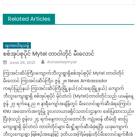
Related Articles
ၾကားသိရသမွ်
စစ်အုပ်စုပိုင် Mytel တာဝါတိုင် မီးလောင်
Author
Posted
Achawlaymyar
June 29, 2021
on
ကြာအင်းဆိပ်ကြီး၊ကျောက်ဘီလူးရွာရှိစစ်အုပ်စုပိုင် Mytel တာဝါတိုင်
မီးလောင် ကြာအင်းဆိပ်ကြီး၊ ဇွန် ၂၈ News Ambassador
ကရင်ပြည်နယ် ကြာအင်းဆိပ်ကြီးမြို့နယ်(ဝင်းရေးမြို့နယ်) ကျောက်
ဘီလူးကျေးရွာရှိ စစ်အုပ်စုပိုင် မိုင်တဲလ် (Mytel)တာဝါတိုင်သည် ယမန်နေ့
ဇွန် ၂၇ ရက်နေ့ ည ၈ နာရီကျော်အချိန်တွင် မီးလောင်ဖျက်ဆီးခံရကြောင်း
KNU အထောက်အကူပြု ဒူးပလာယာခရိုင်သတင်းဌာနက ဖော်ပြထားသည်။
ပြီးခဲ့သည် ဇွန်လ ၂၄ ရက်နေ့ကလည်းတောင်ဒီး ကျုံခဝန် ထီမံထို ဖားပြ
ကျေးရွာရှိ မိုင်တဲလ် တာဝါတိုင်များ မီးရှို့ဖျက်ဆီးခံခဲ့ရပြီး ယခုကျောက်
ဘီလူးကျေးရွာ ဖြစ်စဉ်အနေဖြင့် ဒုတိယအကြိမ်ဖုန်းတိုင်မီးလောင်ဖျက်စီးခံ