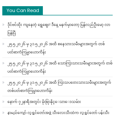
You Can Read
ဒိုင်ဗင်ထိုး ကျနေတဲ့ ရွှေဈေး! ဒီနေ့ မနက်မှာတော့ ပြန်လည်ဦးမော့ လာ
ပြန်ပြီ
၂၅.၅.၂၀၂၆ မှ ၃၁.၅.၂၀၂၆ အထိ စနေသားသမီးများအတွက် တစ်
ပတ်စာကံကြမ္မာဟောကိန်း
၂၅.၅.၂၀၂၆ မှ ၃၁.၅.၂၀၂၆ အထိ သောကြာသားသမီးများအတွက် တစ်
ပတ်စာကံကြမ္မာဟောကိန်း
၂၅.၅.၂၀၂၆ မှ ၃၁.၅.၂၀၂၆ အထိ ကြာသပတေးသားသမီးများအတွက်
တစ်ပတ်စာကံကြမ္မာဟောကိန်း
နောက် ၇၂နာရီအတွင်း မိုးရြာနိုင္ေသာေဒသမ်ား
နာမည်ကျော် လူရွှင်တော်အဖွဲ့ သီးလေးသီးထဲက လူရွှင်တော် ပန်းသီး