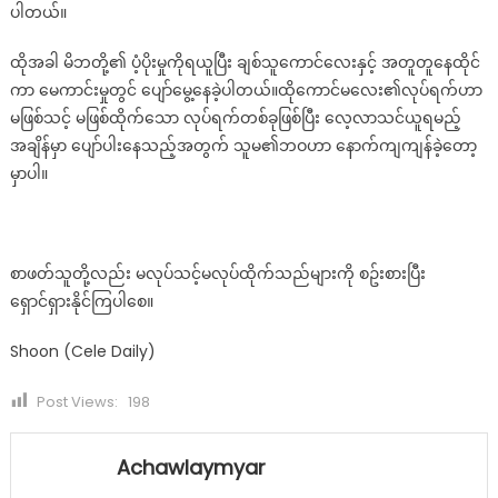
ပါတယ်။
ထိုအခါ မိဘတို့၏ ပံ့ပိုးမှုကိုရယူပြီး ချစ်သူကောင်လေးနှင့် အတူတူနေထိုင်
ကာ မေကာင်းမှုတွင် ပျော်မွေ့နေခဲ့ပါတယ်။ထိုကောင်မလေး၏လုပ်ရက်ဟာ
မဖြစ်သင့် မဖြစ်ထိုက်သော လုပ်ရက်တစ်ခုဖြစ်ပြီး လေ့လာသင်ယူရမည့်
အချိန်မှာ ပျော်ပါးနေသည့်အတွက် သူမ၏ဘဝဟာ နောက်ကျကျန်ခဲ့တော့
မှာပါ။
စာဖတ်သူတို့လည်း မလုပ်သင့်မလုပ်ထိုက်သည်များကို စဥ်းစားပြီး
ရှောင်ရှားနိုင်ကြပါစေ။
Shoon (Cele Daily)
Post Views:
198
Achawlaymyar