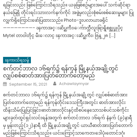
ရခြင်းလည်း ဖြစ်ကြောင်းသိရသည်။ ယခုဖြစ်စဉ်များအပေါ် သက်ဆိုင်ရာ
နယ်မြေရှိ တိုင်းရင်းသားလက်နက်ကိုင် အဖွဲ့မှလည်းစုံစမ်းစစ်ဆေးမှုများ ပြု
လျှက်ရှိကြောင်းဖော်ပြထားသည်။ Photo-ဒူးပလာယာခရိုင်
————————– ၾကာအင္းဆိပ္ႀကီး၊ေက်ာက္ဘီလူးရြာရွိစစ္အုပ္စုပိုင္
Mytel တာဝါတိုင္ မီးေလာင္ ၾကာအင္းဆိပ္ႀကီး၊ ဇြန္ ၂၈ […]
ၾကားသိရသမွ်
စက်တင်ဘာလ ၁၆ရက်၌ ရန်ကုန် မြို့နယ်အချို့တွင်
လျှပ်စစ်ဓာတ်အားပြတ်တောက်တော့မည်
Author
Posted
Achawlaymyar
September 15, 2021
on
စက်တင်ဘာလ ၁၆ရက်၌ ရန်ကုန် မြို့နယ်အချို့တွင် လျှပ်စစ်ဓာတ်အား
ပြတ်တောက်တော့မည် ရန်ကုန်တိုင်းဒေသကြီးအတွင်း ဓာတ်အားလိုင်း
ထိန်းသိမ်းပြုပြင်ခြင်း၊ဓာတ်အားလိုင်းနှင့်ထိစပ်နေသောသစ်ပင်သစ်ကိုင်း
များခုတ်ထွင်ရှင်းလင်းရန်အတွက် စက်တင်ဘာလ ၁၆ရက် နံနက် (၉)နာရီ
မှ မွန်းတည့်(၁၂)နာရီ ထိ မြို့နယ်အချို့တွင် ယာယီဓာတ်အားပြတ်တောက်
မည်ဖြစ်ကြောင်းသိရသည်။ ယင်းကြောင့်သာကေတ၊ဒေါပုံ၊တောင်ဒဂုံ၊