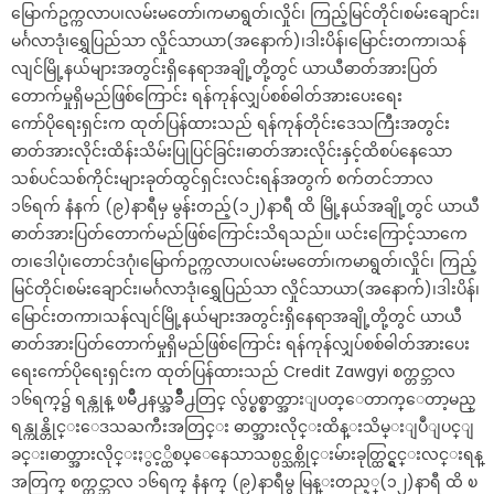
မြောက်ဥက္ကလာပ၊လမ်းမတော်၊ကမာရွတ်၊လှိုင်၊ ကြည့်မြင်တိုင်၊စမ်းချောင်း၊
မင်္ဂလာဒုံ၊ရွှေပြည်သာ လှိုင်သာယာ(အနောက်)၊ဒါးပိန်၊မြောင်းတကာ၊သန်
လျင်မြို့နယ်များအတွင်းရှိနေရာအချို့တို့တွင် ယာယီဓာတ်အားပြတ်
တောက်မှုရှိမည်ဖြစ်ကြောင်း ရန်ကုန်လျှပ်စစ်ဓါတ်အားပေးရေး
ကော်ပိုရေးရှင်းက ထုတ်ပြန်ထားသည် ရန်ကုန်တိုင်းဒေသကြီးအတွင်း
ဓာတ်အားလိုင်းထိန်းသိမ်းပြုပြင်ခြင်း၊ဓာတ်အားလိုင်းနှင့်ထိစပ်နေသော
သစ်ပင်သစ်ကိုင်းများခုတ်ထွင်ရှင်းလင်းရန်အတွက် စက်တင်ဘာလ
၁၆ရက် နံနက် (၉)နာရီမှ မွန်းတည့်(၁၂)နာရီ ထိ မြို့နယ်အချို့တွင် ယာယီ
ဓာတ်အားပြတ်တောက်မည်ဖြစ်ကြောင်းသိရသည်။ ယင်းကြောင့်သာကေ
တ၊ဒေါပုံ၊တောင်ဒဂုံ၊မြောက်ဥက္ကလာပ၊လမ်းမတော်၊ကမာရွတ်၊လှိုင်၊ ကြည့်
မြင်တိုင်၊စမ်းချောင်း၊မင်္ဂလာဒုံ၊ရွှေပြည်သာ လှိုင်သာယာ(အနောက်)၊ဒါးပိန်၊
မြောင်းတကာ၊သန်လျင်မြို့နယ်များအတွင်းရှိနေရာအချို့တို့တွင် ယာယီ
ဓာတ်အားပြတ်တောက်မှုရှိမည်ဖြစ်ကြောင်း ရန်ကုန်လျှပ်စစ်ဓါတ်အားပေး
ရေးကော်ပိုရေးရှင်းက ထုတ်ပြန်ထားသည် Credit Zawgyi စက္တင္ဘာလ
၁၆ရက္၌ ရန္ကုန္ ၿမိဳ႕နယ္အခ်ိဳ႕တြင္ လွ်ပ္စစ္ဓာတ္အားျပတ္ေတာက္ေတာ့မည္
ရန္ကုန္တိုင္းေဒသႀကီးအတြင္း ဓာတ္အားလိုင္းထိန္းသိမ္းျပဳျပင္ျ
ခင္း၊ဓာတ္အားလိုင္းႏွင့္ထိစပ္ေနေသာသစ္ပင္သစ္ကိုင္းမ်ားခုတ္ထြင္ရွင္းလင္းရန္
အတြက္ စက္တင္ဘာလ ၁၆ရက္ နံနက္ (၉)နာရီမွ မြန္းတည့္(၁၂)နာရီ ထိ ၿ